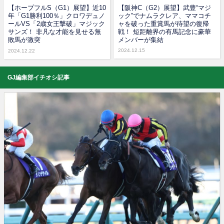
【ホープフルS（G1）展望】近10
【阪神C（G2）展望】武豊“マジ
年「G1勝利100％」クロワデュノ
ック”でナムラクレア、ママコチ
ールVS「2歳女王撃破」マジック
ャを破った重賞馬が待望の復帰
サンズ！ 非凡な才能を見せる無
戦！ 短距離界の有馬記念に豪華
敗馬が激突
メンバーが集結
2024.12.15
2024.12.22
GJ編集部イチオシ記事