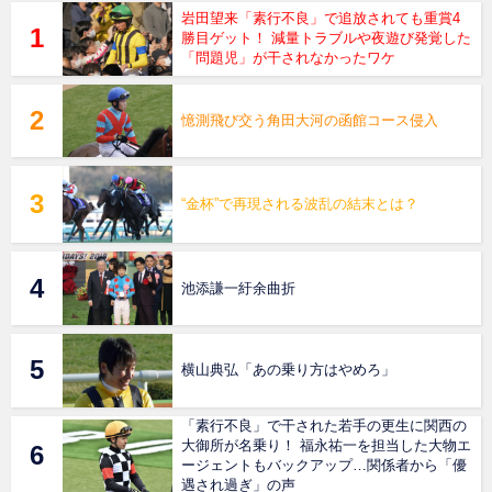
岩田望来「素行不良」で追放されても重賞4
勝目ゲット！ 減量トラブルや夜遊び発覚した
「問題児」が干されなかったワケ
憶測飛び交う角田大河の函館コース侵入
“金杯”で再現される波乱の結末とは？
池添謙一紆余曲折
横山典弘「あの乗り方はやめろ」
「素行不良」で干された若手の更生に関西の
大御所が名乗り！ 福永祐一を担当した大物エ
ージェントもバックアップ…関係者から「優
遇され過ぎ」の声