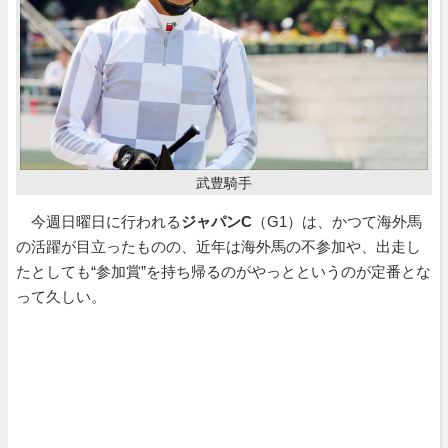
武豊騎手
今週日曜日に行われる
ジャパンC
（G1）は、かつて海外馬
の活躍が目立ったものの、近年は海外馬の不参加や、出走し
たとしても“参加賞”を持ち帰るのがやっとというのが定番とな
って久しい。