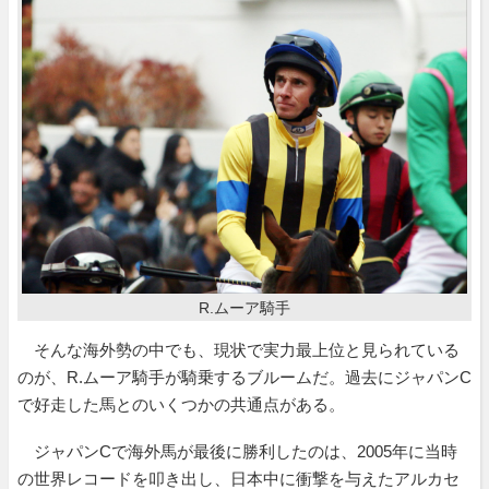
R.ムーア騎手
そんな海外勢の中でも、現状で実力最上位と見られている
のが、R.ムーア騎手が騎乗するブルームだ。過去にジャパンC
で好走した馬とのいくつかの共通点がある。
ジャパンCで海外馬が最後に勝利したのは、2005年に当時
の世界レコードを叩き出し、日本中に衝撃を与えたアルカセ