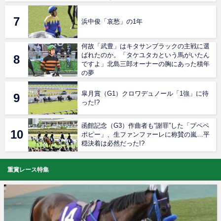
浜中俊「哀愁」の1年
何故「武豊」はキタサンブラックの主戦に選
ばれたのか。「タケユタカという馬がいたん
ですよ」北島三郎オーナーの胸にあった積年
の夢
皐月賞（G1）クロワデュノール「1強」に待
った!?
函館記念（G3）作曲者も“謝罪”した「プペペ
ポピー」、生ファンファーレに称賛の嵐…平
穏決着は必然だった!?
重賞レース特集