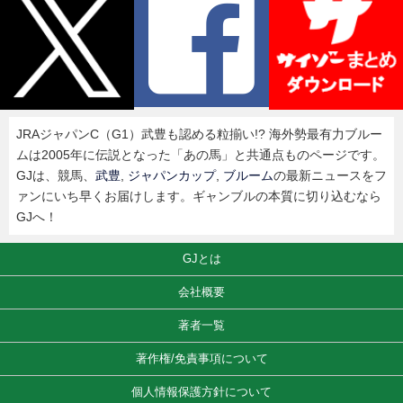
JRAジャパンC（G1）武豊も認める粒揃い!? 海外勢最有力ブルー
ムは2005年に伝説となった「あの馬」と共通点ものページです。
GJは、競馬、
武豊
,
ジャパンカップ
,
ブルーム
の最新ニュースをフ
ァンにいち早くお届けします。ギャンブルの本質に切り込むなら
GJへ！
GJとは
会社概要
著者一覧
著作権/免責事項について
個人情報保護方針について