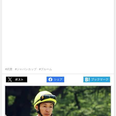
#武豊
#ジャパンカップ
#ブルーム