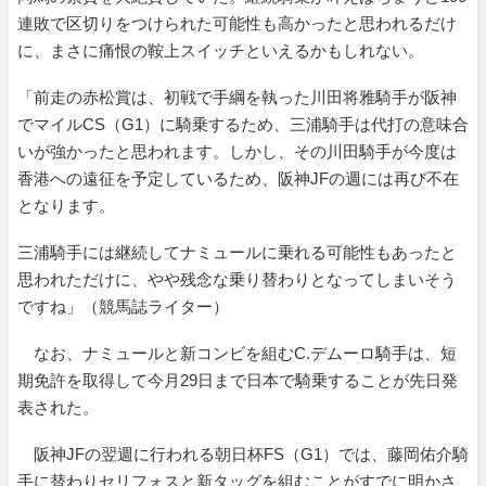
連敗で区切りをつけられた可能性も高かったと思われるだけ
に、まさに痛恨の鞍上スイッチといえるかもしれない。
「前走の赤松賞は、初戦で手綱を執った川田将雅騎手が阪神
でマイルCS（G1）に騎乗するため、三浦騎手は代打の意味合
いが強かったと思われます。しかし、その川田騎手が今度は
香港への遠征を予定しているため、阪神JFの週には再び不在
となります。
三浦騎手には継続してナミュールに乗れる可能性もあったと
思われただけに、やや残念な乗り替わりとなってしまいそう
ですね」（競馬誌ライター）
なお、ナミュールと新コンビを組むC.デムーロ騎手は、短
期免許を取得して今月29日まで日本で騎乗することが先日発
表された。
阪神JFの翌週に行われる朝日杯FS（G1）では、藤岡佑介騎
手に替わりセリフォスと新タッグを組むことがすでに明かさ