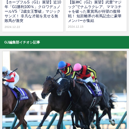
【ホープフルS（G1）展望】近10
【阪神C（G2）展望】武豊“マジ
年「G1勝利100％」クロワデュノ
ック”でナムラクレア、ママコチ
ールVS「2歳女王撃破」マジック
ャを破った重賞馬が待望の復帰
サンズ！ 非凡な才能を見せる無
戦！ 短距離界の有馬記念に豪華
敗馬が激突
メンバーが集結
2024.12.15
2024.12.22
GJ編集部イチオシ記事