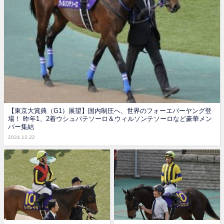
【東京大賞典（G1）展望】国内制圧へ、世界のフォーエバーヤング登
場！ 昨年1、2着ウシュバテソーロ＆ウィルソンテソーロなど豪華メン
バー集結
2024.12.22