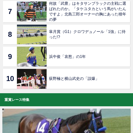
何故「武豊」はキタサンブラックの主戦に選
ばれたのか。「タケユタカという馬がいたん
ですよ」北島三郎オーナーの胸にあった積年
の夢
皐月賞（G1）クロワデュノール「1強」に待
った!?
浜中俊「哀愁」の1年
荻野極と横山武史の「誤爆」
重賞レース特集