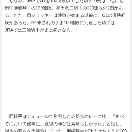
ちなみにJRAでG1を100連敗以上した騎手の例は、他にも
田中勝春騎手の139連敗、和田竜二騎手の120連敗の2例があ
る。ただ、両ジョッキーは連敗が始まる以前に、G1の優勝経
験があった。G1未勝利のまま100連敗に到達した騎手は、
JRAでは三浦騎手が史上初となる。
同騎手はナミュールで勝利した赤松賞のレース後、「すべ
てにおいて優等生。直線の伸びは素晴らしかった」と話し、
同馬の素質を大絶賛していた。継続騎乗が叶えばちょうど100