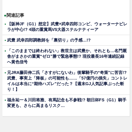
●
関連記事
【阪神JF（G1）想定】武豊×武幸四郎コンビ、ウォーターナビレ
ラが中心!? 4頭の重賞馬VS大器ステルナティーア
武豊 武幸四郎調教師を「裏切り」の予感…!?
「このままでは終われない」救世主は武豊か、それとも…名門厩
舎がまさかの重賞“ゼロ”勝で緊急事態!? 現役最長16年連続記録
へ黄色信号
元JRA藤田伸二氏「さすがにないわ」後輩騎手の“奇策”に苦言!?
武豊、事実上「降板」の可能性も……「57億円の損失」コントレ
イルは本当に“期待ハズレ”だった？【週末GJ人気記事ぶった斬
り！】
福永祐一＆川田将雅、有馬記念も不参戦!? 朝日杯FS（G1）騎手
変更も、さらに高まるリスク…