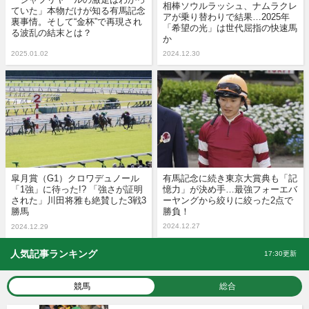
相棒ソウルラッシュ、ナムラクレ
ていた」本物だけが知る有馬記念
アが乗り替わりで結果…2025年
裏事情。そして“金杯”で再現され
「希望の光」は世代屈指の快速馬
る波乱の結末とは？
か
2025.01.02
2024.12.30
皐月賞（G1）クロワデュノール
有馬記念に続き東京大賞典も「記
「1強」に待った!? 「強さが証明
憶力」が決め手…最強フォーエバ
された」川田将雅も絶賛した3戦3
ーヤングから絞りに絞った2点で
勝馬
勝負！
2024.12.27
2024.12.29
人気記事ランキング
17:30更新
競馬
総合