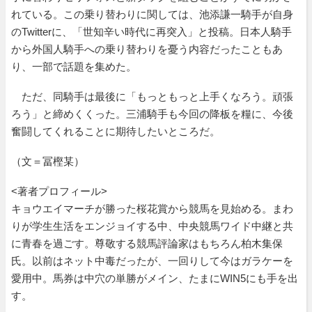
れている。この乗り替わりに関しては、池添謙一騎手が自身
のTwitterに、「世知辛い時代に再突入」と投稿。日本人騎手
から外国人騎手への乗り替わりを憂う内容だったこともあ
り、一部で話題を集めた。
ただ、同騎手は最後に「もっともっと上手くなろう。頑張
ろう」と締めくくった。三浦騎手も今回の降板を糧に、今後
奮闘してくれることに期待したいところだ。
（文＝冨樫某）
<著者プロフィール>
キョウエイマーチが勝った桜花賞から競馬を見始める。まわ
りが学生生活をエンジョイする中、中央競馬ワイド中継と共
に青春を過ごす。尊敬する競馬評論家はもちろん柏木集保
氏。以前はネット中毒だったが、一回りして今はガラケーを
愛用中。馬券は中穴の単勝がメイン、たまにWIN5にも手を出
す。