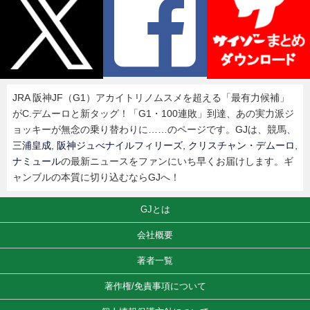
JRA 阪神JF（G1）アカイトリノムスメを超える「最有力候補」
がC.デムーロと新タッグ！「G1・100連敗」到達、あの実力派ジ
ョッキーが無念の乗り替わりに……のページです。GJは、競馬、
三浦皇成
,
阪神ジュべナイルフィリーズ
,
クリスチャン・デムーロ
,
ナミュール
の最新ニュースをファンにいち早くお届けします。ギ
ャンブルの本質に切り込むならGJへ！
GJとは
会社概要
著者一覧
著作権/免責事項について