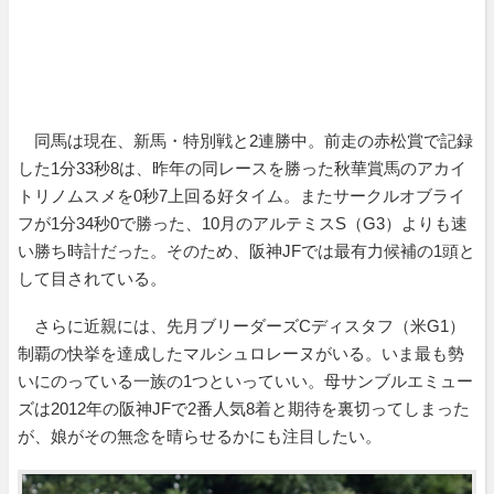
同馬は現在、新馬・特別戦と2連勝中。前走の赤松賞で記録
した1分33秒8は、昨年の同レースを勝った秋華賞馬のアカイ
トリノムスメを0秒7上回る好タイム。またサークルオブライ
フが1分34秒0で勝った、10月のアルテミスS（G3）よりも速
い勝ち時計だった。そのため、阪神JFでは最有力候補の1頭と
して目されている。
さらに近親には、先月ブリーダーズCディスタフ（米G1）
制覇の快挙を達成したマルシュロレーヌがいる。いま最も勢
いにのっている一族の1つといっていい。母サンブルエミュー
ズは2012年の阪神JFで2番人気8着と期待を裏切ってしまった
が、娘がその無念を晴らせるかにも注目したい。