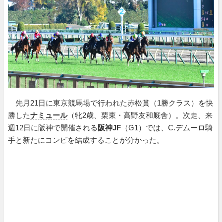
先月21日に東京競馬場で行われた赤松賞（1勝クラス）を快
勝した
ナミュール
（牝2歳、栗東・高野友和厩舎）。次走、来
週12日に阪神で開催される
阪神JF
（G1）では、C.デムーロ騎
手と新たにコンビを結成することが分かった。