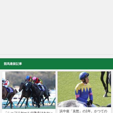
競馬最新記事
浜中俊「哀愁」の1年。かつての
「シャフリヤールの激走はわかっ