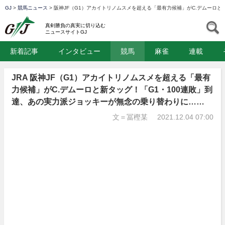
GJ
>
競馬ニュース
>
阪神JF（G1）アカイトリノムスメを超える「最有力候補」がC.デムーロと
GJ
S
真剣勝負の真実に切り込む
ニュースサイトGJ
新着記事
インタビュー
競馬
麻雀
連載
JRA 阪神JF（G1）アカイトリノムスメを超える「最有
力候補」がC.デムーロと新タッグ！「G1・100連敗」到
達、あの実力派ジョッキーが無念の乗り替わりに……
文＝冨樫某
2021.12.04 07:00