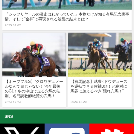
「シャフリヤールの激走はわかっていた」本物だけが知る有馬記念裏事
情。そして“金杯”で再現される波乱の結末とは？
2025.01.02
【ホープフルS】“クロワデュノー
【有馬記念】武豊×ドウデュース
ルなんて目じゃない！”今年最後
を逆転できる候補3頭！と絶対に
のG1！冬の中山で走る穴馬の法
馬券に加えるべき“隠れ穴馬！”
則、名門調教師絶賛の穴馬！
2024.12.20
2024.12.24
SNS