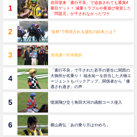
岩田望来「素行不良」で追放されても重賞4
勝目ゲット！ 減量トラブルや夜遊び発覚した
「問題児」が干されなかったワケ
“金杯”で再現される波乱の結末とは？
池添謙一紆余曲折
「素行不良」で干された若手の更生に関西の
大御所が名乗り！ 福永祐一を担当した大物エ
ージェントもバックアップ…関係者から「優
遇され過ぎ」の声
憶測飛び交う角田大河の函館コース侵入
横山典弘「あの乗り方はやめろ」