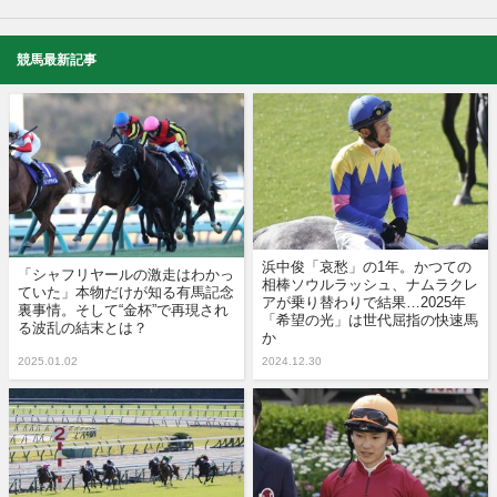
競馬最新記事
浜中俊「哀愁」の1年。かつての
「シャフリヤールの激走はわかっ
相棒ソウルラッシュ、ナムラクレ
ていた」本物だけが知る有馬記念
アが乗り替わりで結果…2025年
裏事情。そして“金杯”で再現され
「希望の光」は世代屈指の快速馬
る波乱の結末とは？
か
2025.01.02
2024.12.30