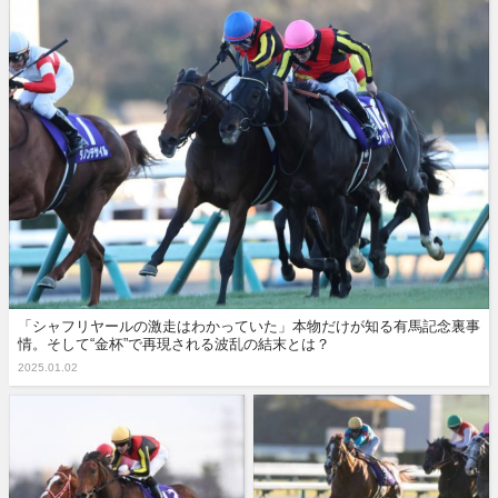
「シャフリヤールの激走はわかっていた」本物だけが知る有馬記念裏事
情。そして“金杯”で再現される波乱の結末とは？
2025.01.02