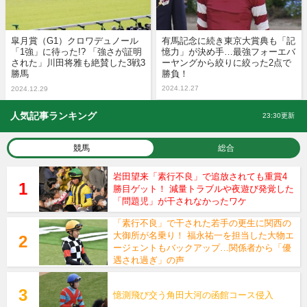
皐月賞（G1）クロワデュノール
有馬記念に続き東京大賞典も「記
「1強」に待った!? 「強さが証明
憶力」が決め手…最強フォーエバ
された」川田将雅も絶賛した3戦3
ーヤングから絞りに絞った2点で
勝馬
勝負！
2024.12.27
2024.12.29
人気記事ランキング
23:30更新
競馬
総合
岩田望来「素行不良」で追放されても重賞4
勝目ゲット！ 減量トラブルや夜遊び発覚した
「問題児」が干されなかったワケ
「素行不良」で干された若手の更生に関西の
大御所が名乗り！ 福永祐一を担当した大物エ
ージェントもバックアップ…関係者から「優
遇され過ぎ」の声
憶測飛び交う角田大河の函館コース侵入