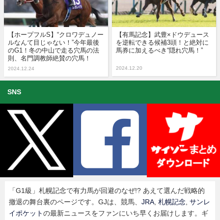
【ホープフルS】“クロワデュノー
【有馬記念】武豊×ドウデュース
ルなんて目じゃない！”今年最後
を逆転できる候補3頭！と絶対に
のG1！冬の中山で走る穴馬の法
馬券に加えるべき“隠れ穴馬！”
則、名門調教師絶賛の穴馬！
2024.12.20
2024.12.24
SNS
「G1級」札幌記念で有力馬が回避のなぜ!? あえて選んだ戦略的
撤退の舞台裏のページです。GJは、競馬、
JRA
,
札幌記念
,
サンレ
イポケット
の最新ニュースをファンにいち早くお届けします。ギ