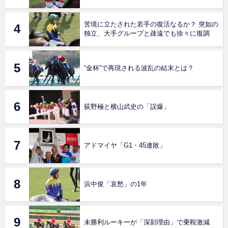
苦境に立たされた若手の復活なるか？ 突如の
独立、大手グループと疎遠でも徐々に復調
“金杯”で再現される波乱の結末とは？
荻野極と横山武史の「誤爆」
アドマイヤ「G1・45連敗」
浜中俊「哀愁」の1年
未勝利ルーキーが「深刻理由」で乗鞍激減