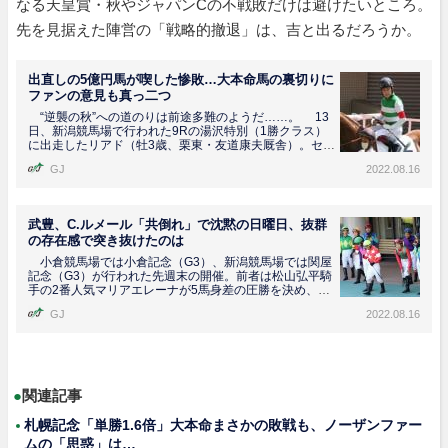
なる天皇賞・秋やジャパンCの不戦敗だけは避けたいところ。
先を見据えた陣営の「戦略的撤退」は、吉と出るだろうか。
出直しの5億円馬が喫した惨敗…大本命馬の裏切りに
ファンの意見も真っ二つ
“逆襲の秋”への道のりは前途多難のようだ……。 13
日、新潟競馬場で行われた9Rの湯沢特別（1勝クラス）
に出走したリアド（牡3歳、栗東・友道康夫厩舎）。セレ
ク...
GJ
2022.08.16
武豊、C.ルメール「共倒れ」で沈黙の日曜日、抜群
の存在感で突き抜けたのは
小倉競馬場では小倉記念（G3）、新潟競馬場では関屋
記念（G3）が行われた先週末の開催。前者は松山弘平騎
手の2番人気マリアエレーナが5馬身差の圧勝を決め、後
者は三...
GJ
2022.08.16
●
関連記事
札幌記念「単勝1.6倍」大本命まさかの敗戦も、ノーザンファー
ムの「思惑」は…