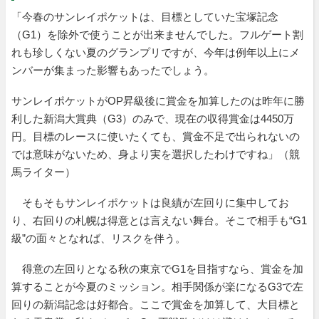
「今春のサンレイポケットは、目標としていた宝塚記念
（G1）を除外で使うことが出来ませんでした。フルゲート割
れも珍しくない夏のグランプリですが、今年は例年以上にメ
ンバーが集まった影響もあったでしょう。
サンレイポケットがOP昇級後に賞金を加算したのは昨年に勝
利した新潟大賞典（G3）のみで、現在の収得賞金は4450万
円。目標のレースに使いたくても、賞金不足で出られないの
では意味がないため、身より実を選択したわけですね」（競
馬ライター）
そもそもサンレイポケットは良績が左回りに集中してお
り、右回りの札幌は得意とは言えない舞台。そこで相手も“G1
級”の面々となれば、リスクを伴う。
得意の左回りとなる秋の東京でG1を目指すなら、賞金を加
算することが今夏のミッション。相手関係が楽になるG3で左
回りの新潟記念は好都合。ここで賞金を加算して、大目標と