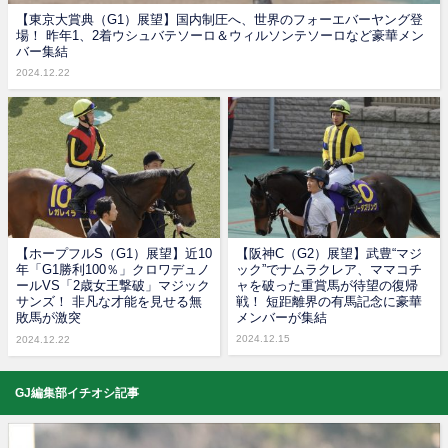
【東京大賞典（G1）展望】国内制圧へ、世界のフォーエバーヤング登
場！ 昨年1、2着ウシュバテソーロ＆ウィルソンテソーロなど豪華メン
バー集結
2024.12.22
【ホープフルS（G1）展望】近10
【阪神C（G2）展望】武豊“マジ
年「G1勝利100％」クロワデュノ
ック”でナムラクレア、ママコチ
ールVS「2歳女王撃破」マジック
ャを破った重賞馬が待望の復帰
サンズ！ 非凡な才能を見せる無
戦！ 短距離界の有馬記念に豪華
敗馬が激突
メンバーが集結
2024.12.15
2024.12.22
GJ編集部イチオシ記事