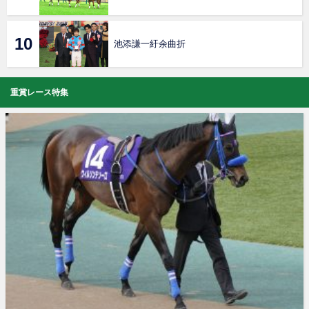
池添謙一紆余曲折
重賞レース特集