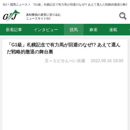
GJ
>
競馬ニュース
>
「G1級」札幌記念で有力馬が回避のなぜ!? あえて選んだ戦略的撤退の舞台
GJ
S
真剣勝負の真実に切り込む
ニュースサイトGJ
新着記事
インタビュー
競馬
麻雀
連載
「G1級」札幌記念で有力馬が回避のなぜ!? あえて選ん
だ戦略的撤退の舞台裏
文＝エビせんべい佐藤
2022.08.16 19:00