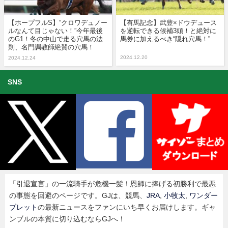
【ホープフルS】“クロワデュノー
【有馬記念】武豊×ドウデュース
ルなんて目じゃない！”今年最後
を逆転できる候補3頭！と絶対に
のG1！冬の中山で走る穴馬の法
馬券に加えるべき“隠れ穴馬！”
則、名門調教師絶賛の穴馬！
2024.12.20
2024.12.24
SNS
「引退宣言」の一流騎手が危機一髪！恩師に捧げる初勝利で最悪
の事態を回避のページです。GJは、競馬、
JRA
,
小牧太
,
ワンダー
ブレット
の最新ニュースをファンにいち早くお届けします。ギャ
ンブルの本質に切り込むならGJへ！