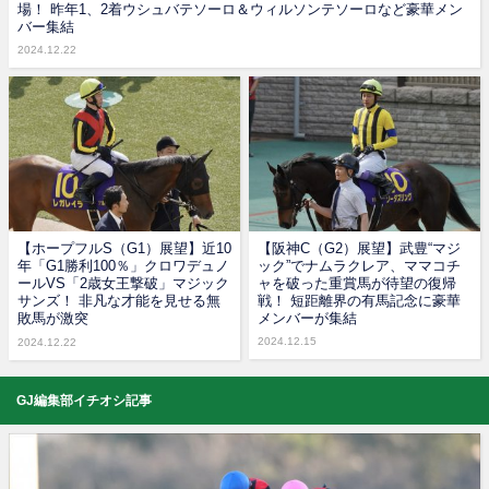
場！ 昨年1、2着ウシュバテソーロ＆ウィルソンテソーロなど豪華メン
バー集結
2024.12.22
【ホープフルS（G1）展望】近10
【阪神C（G2）展望】武豊“マジ
年「G1勝利100％」クロワデュノ
ック”でナムラクレア、ママコチ
ールVS「2歳女王撃破」マジック
ャを破った重賞馬が待望の復帰
サンズ！ 非凡な才能を見せる無
戦！ 短距離界の有馬記念に豪華
敗馬が激突
メンバーが集結
2024.12.15
2024.12.22
GJ編集部イチオシ記事