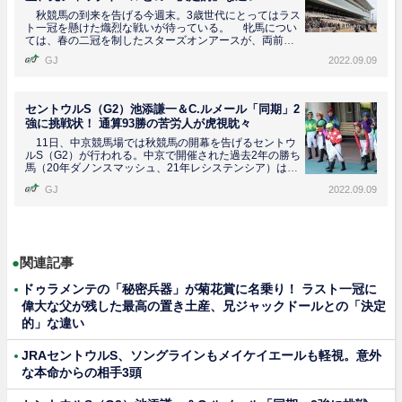
秋競馬の到来を告げる今週末。3歳世代にとってはラス
ト一冠を懸けた熾烈な戦いが待っている。 牝馬につい
ては、春の二冠を制したスターズオンアースが、両前肢
第一指骨...
GJ
2022.09.09
セントウルS（G2）池添謙一＆C.ルメール「同期」2
強に挑戦状！ 通算93勝の苦労人が虎視眈々
11日、中京競馬場では秋競馬の開幕を告げるセントウ
ルS（G2）が行われる。中京で開催された過去2年の勝ち
馬（20年ダノンスマッシュ、21年レシステンシア）は、
い...
GJ
2022.09.09
●
関連記事
ドゥラメンテの「秘密兵器」が菊花賞に名乗り！ ラスト一冠に
偉大な父が残した最高の置き土産、兄ジャックドールとの「決定
的」な違い
JRAセントウルS、ソングラインもメイケイエールも軽視。意外
な本命からの相手3頭