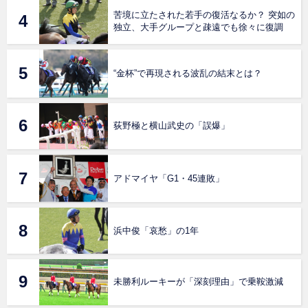
苦境に立たされた若手の復活なるか？ 突如の
独立、大手グループと疎遠でも徐々に復調
“金杯”で再現される波乱の結末とは？
荻野極と横山武史の「誤爆」
アドマイヤ「G1・45連敗」
浜中俊「哀愁」の1年
未勝利ルーキーが「深刻理由」で乗鞍激減