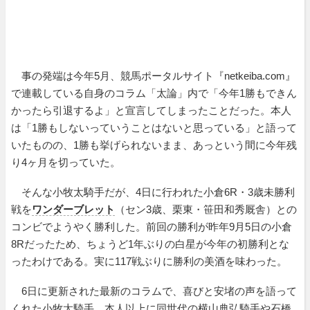
事の発端は今年5月、競馬ポータルサイト『netkeiba.com』
で連載している自身のコラム「太論」内で「今年1勝もできん
かったら引退するよ」と宣言してしまったことだった。本人
は「1勝もしないっていうことはないと思っている」と語って
いたものの、1勝も挙げられないまま、あっという間に今年残
り4ヶ月を切っていた。
そんな小牧太騎手だが、4日に行われた小倉6R・3歳未勝利
戦を
ワンダーブレット
（セン3歳、栗東・笹田和秀厩舎）との
コンビでようやく勝利した。前回の勝利が昨年9月5日の小倉
8Rだったため、ちょうど1年ぶりの白星が今年の初勝利とな
ったわけである。実に117戦ぶりに勝利の美酒を味わった。
6日に更新された最新のコラムで、喜びと安堵の声を語って
くれた小牧太騎手。本人以上に同世代の横山典弘騎手や石橋