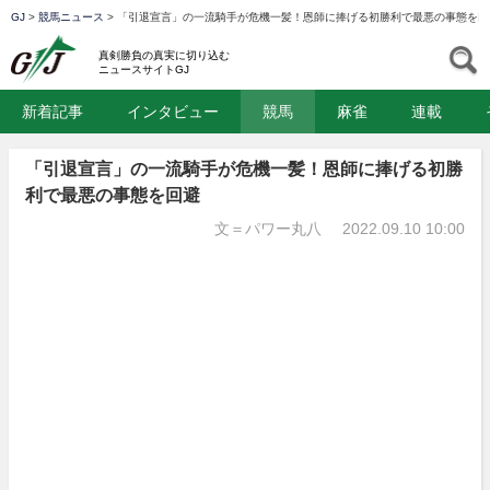
GJ
>
競馬ニュース
>
「引退宣言」の一流騎手が危機一髪！恩師に捧げる初勝利で最悪の事態を回
GJ
S
真剣勝負の真実に切り込む
ニュースサイトGJ
新着記事
インタビュー
競馬
麻雀
連載
「引退宣言」の一流騎手が危機一髪！恩師に捧げる初勝
利で最悪の事態を回避
文＝パワー丸八
2022.09.10 10:00