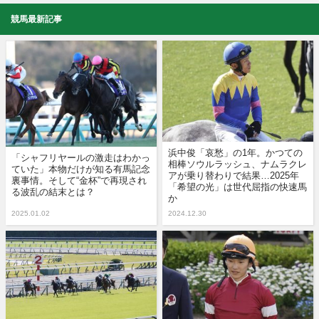
競馬最新記事
浜中俊「哀愁」の1年。かつての
「シャフリヤールの激走はわかっ
相棒ソウルラッシュ、ナムラクレ
ていた」本物だけが知る有馬記念
アが乗り替わりで結果…2025年
裏事情。そして“金杯”で再現され
「希望の光」は世代屈指の快速馬
る波乱の結末とは？
か
2025.01.02
2024.12.30