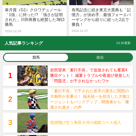
皐月賞（G1）クロワデュノール
有馬記念に続き東京大賞典も「記
「1強」に待った!? 「強さが証明
憶力」が決め手…最強フォーエバ
された」川田将雅も絶賛した3戦3
ーヤングから絞りに絞った2点で
勝馬
勝負！
2024.12.27
2024.12.29
人気記事ランキング
23:30更新
競馬
総合
岩田望来「素行不良」で追放されても重賞4
勝目ゲット！ 減量トラブルや夜遊び発覚した
「問題児」が干されなかったワケ
「素行不良」で干された若手の更生に関西の
大御所が名乗り！ 福永祐一を担当した大物エ
ージェントもバックアップ…関係者から「優
遇され過ぎ」の声
憶測飛び交う角田大河の函館コース侵入