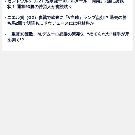
セントウルS（G2）池添謙一＆C.ルメール「同期」2強に挑戦
状！ 通算93勝の苦労人が虎視眈々
ニエル賞（G2）参戦で武豊に「V当確」ランプ点灯!? 過去の勝
ち馬2頭で明暗も…ドウデュースには好材料か
「重賞30連敗」M.デムーロ必勝の紫苑S、“捨てられた”相手が牙
を剥く!?