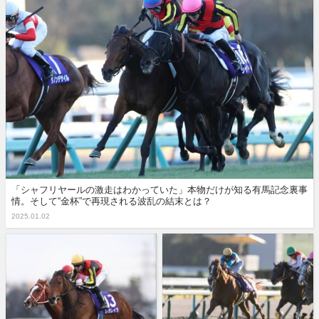
「シャフリヤールの激走はわかっていた」本物だけが知る有馬記念裏事
情。そして“金杯”で再現される波乱の結末とは？
2025.01.02