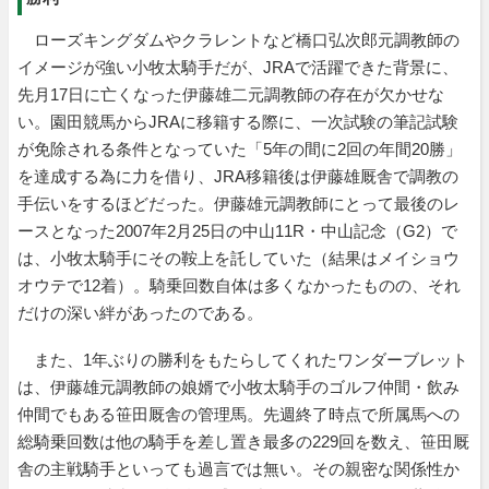
ローズキングダムやクラレントなど橋口弘次郎元調教師の
イメージが強い小牧太騎手だが、JRAで活躍できた背景に、
先月17日に亡くなった伊藤雄二元調教師の存在が欠かせな
い。園田競馬からJRAに移籍する際に、一次試験の筆記試験
が免除される条件となっていた「5年の間に2回の年間20勝」
を達成する為に力を借り、JRA移籍後は伊藤雄厩舎で調教の
手伝いをするほどだった。伊藤雄元調教師にとって最後のレ
ースとなった2007年2月25日の中山11R・中山記念（G2）で
は、小牧太騎手にその鞍上を託していた（結果はメイショウ
オウテで12着）。騎乗回数自体は多くなかったものの、それ
だけの深い絆があったのである。
また、1年ぶりの勝利をもたらしてくれたワンダーブレット
は、伊藤雄元調教師の娘婿で小牧太騎手のゴルフ仲間・飲み
仲間でもある笹田厩舎の管理馬。先週終了時点で所属馬への
総騎乗回数は他の騎手を差し置き最多の229回を数え、笹田厩
舎の主戦騎手といっても過言では無い。その親密な関係性か