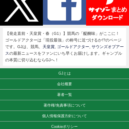
【発走直前・天皇賞・春（G1）】競馬の「醍醐味」がここに！
ゴールドアクターは「現役最強」の称号に近づけるか!?のページ
です。GJは、競馬、
天皇賞
,
ゴールドアクター
,
サウンズオブアー
ス
の最新ニュースをファンにいち早くお届けします。ギャンブル
の本質に切り込むならGJへ！
GJとは
会社概要
著者一覧
著作権/免責事項について
個人情報保護方針について
Cookieポリシー