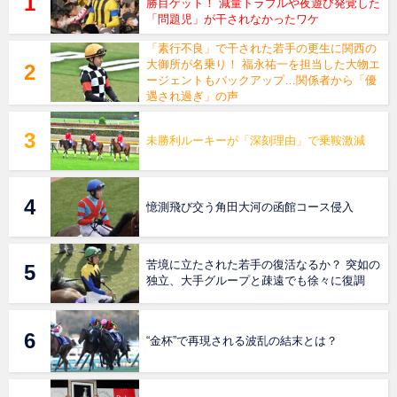
勝目ゲット！ 減量トラブルや夜遊び発覚した
「問題児」が干されなかったワケ
「素行不良」で干された若手の更生に関西の
大御所が名乗り！ 福永祐一を担当した大物エ
ージェントもバックアップ…関係者から「優
遇され過ぎ」の声
未勝利ルーキーが「深刻理由」で乗鞍激減
憶測飛び交う角田大河の函館コース侵入
苦境に立たされた若手の復活なるか？ 突如の
独立、大手グループと疎遠でも徐々に復調
“金杯”で再現される波乱の結末とは？