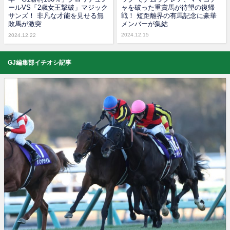
ールVS「2歳女王撃破」マジック
ャを破った重賞馬が待望の復帰
サンズ！ 非凡な才能を見せる無
戦！ 短距離界の有馬記念に豪華
敗馬が激突
メンバーが集結
2024.12.15
2024.12.22
GJ編集部イチオシ記事