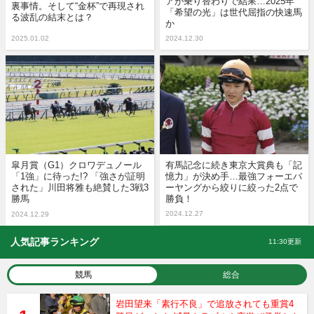
アが乗り替わりで結果…2025年
裏事情。そして“金杯”で再現され
「希望の光」は世代屈指の快速馬
る波乱の結末とは？
か
2025.01.02
2024.12.30
皐月賞（G1）クロワデュノール
有馬記念に続き東京大賞典も「記
「1強」に待った!? 「強さが証明
憶力」が決め手…最強フォーエバ
された」川田将雅も絶賛した3戦3
ーヤングから絞りに絞った2点で
勝馬
勝負！
2024.12.27
2024.12.29
人気記事ランキング
11:30更新
競馬
総合
岩田望来「素行不良」で追放されても重賞4