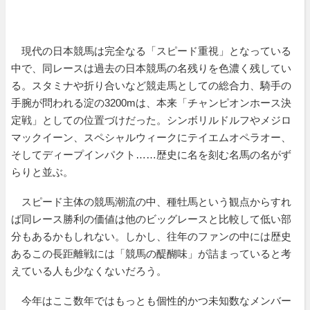
現代の日本競馬は完全なる「スピード重視」となっている
中で、同レースは過去の日本競馬の名残りを色濃く残してい
る。スタミナや折り合いなど競走馬としての総合力、騎手の
手腕が問われる淀の3200mは、本来「チャンピオンホース決
定戦」としての位置づけだった。シンボリルドルフやメジロ
マックイーン、スペシャルウィークにテイエムオペラオー、
そしてディープインパクト……歴史に名を刻む名馬の名がず
らりと並ぶ。
スピード主体の競馬潮流の中、種牡馬という観点からすれ
ば同レース勝利の価値は他のビッグレースと比較して低い部
分もあるかもしれない。しかし、往年のファンの中には歴史
あるこの長距離戦には「競馬の醍醐味」が詰まっていると考
えている人も少なくないだろう。
今年はここ数年ではもっとも個性的かつ未知数なメンバー