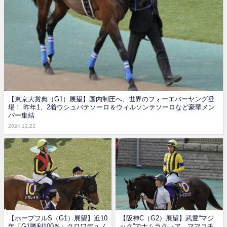
【東京大賞典（G1）展望】国内制圧へ、世界のフォーエバーヤング登
場！ 昨年1、2着ウシュバテソーロ＆ウィルソンテソーロなど豪華メン
バー集結
2024.12.22
【ホープフルS（G1）展望】近10
【阪神C（G2）展望】武豊“マジ
年「G1勝利100％」クロワデュノ
ック”でナムラクレア、ママコチ