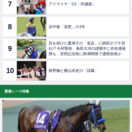
アドマイヤ「G1・45連敗」
浜中俊「哀愁」の1年
目を掛けた愛弟子の「造反」に師匠がブチ切
れ!? 今村聖奈、角田大河の謹慎中に存在感発
揮も…安田記念前に師弟関係で遺恨勃発か
荻野極と横山武史の「誤爆」
重賞レース特集