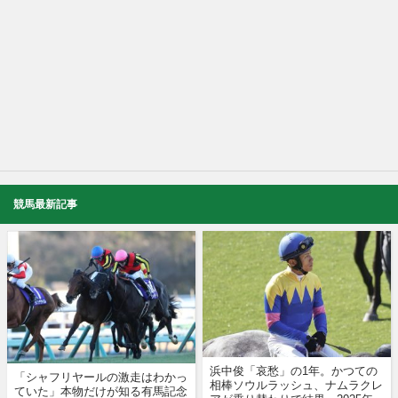
競馬最新記事
浜中俊「哀愁」の1年。かつての
「シャフリヤールの激走はわかっ
相棒ソウルラッシュ、ナムラクレ
ていた」本物だけが知る有馬記念