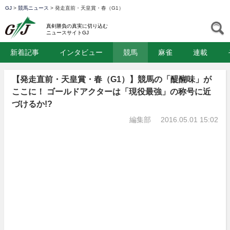
GJ
>
競馬ニュース
>
発走直前・天皇賞・春（G1）
GJ
S
真剣勝負の真実に切り込む
ニュースサイトGJ
新着記事
インタビュー
競馬
麻雀
連載
【発走直前・天皇賞・春（G1）】競馬の「醍醐味」が
ここに！ ゴールドアクターは「現役最強」の称号に近
づけるか!?
編集部
2016.05.01 15:02