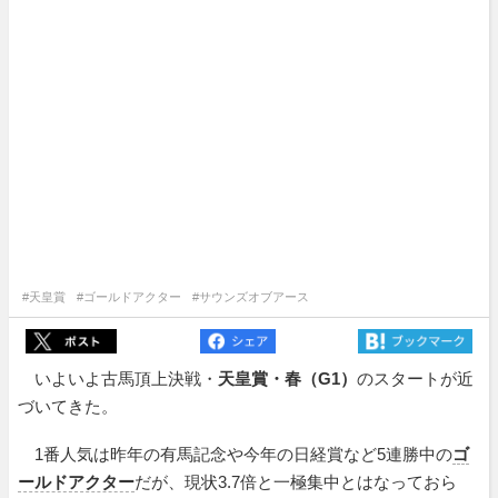
#天皇賞
#ゴールドアクター
#サウンズオブアース
いよいよ古馬頂上決戦・
天皇賞・春（G1）
のスタートが近
づいてきた。
1番人気は昨年の有馬記念や今年の日経賞など5連勝中の
ゴ
ールドアクター
だが、現状3.7倍と一極集中とはなっておら