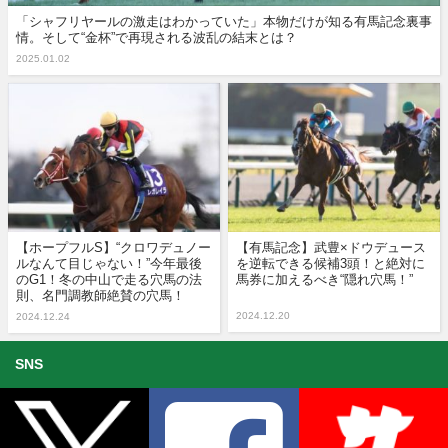
「シャフリヤールの激走はわかっていた」本物だけが知る有馬記念裏事
情。そして“金杯”で再現される波乱の結末とは？
2025.01.02
【ホープフルS】“クロワデュノー
【有馬記念】武豊×ドウデュース
ルなんて目じゃない！”今年最後
を逆転できる候補3頭！と絶対に
のG1！冬の中山で走る穴馬の法
馬券に加えるべき“隠れ穴馬！”
則、名門調教師絶賛の穴馬！
2024.12.20
2024.12.24
SNS