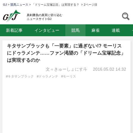
GJ
>
競馬ニュース
>
「ドリーム宝塚記念」は実現する？
>
2ページ目
GJ
S
真剣勝負の真実に切り込む
ニュースサイトGJ
新着記事
インタビュー
競馬
麻雀
連載
キタサンブラックも「一要素」に過ぎない!? モーリス
にドゥラメンテ……ファン渇望の「ドリーム宝塚記念」
は実現するのか
文＝きゅーしょにす斗
2016.05.02 14:32
#キタサンブラック
#ドゥラメンテ
#モーリス