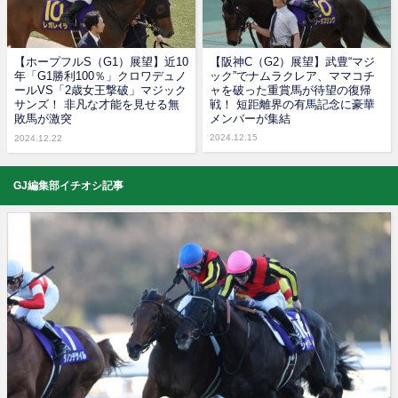
【ホープフルS（G1）展望】近10
【阪神C（G2）展望】武豊“マジ
年「G1勝利100％」クロワデュノ
ック”でナムラクレア、ママコチ
ールVS「2歳女王撃破」マジック
ャを破った重賞馬が待望の復帰
サンズ！ 非凡な才能を見せる無
戦！ 短距離界の有馬記念に豪華
敗馬が激突
メンバーが集結
2024.12.15
2024.12.22
GJ編集部イチオシ記事