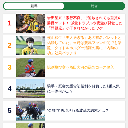
競馬
総合
岩田望来「素行不良」で追放されても重賞4
勝目ゲット！ 減量トラブルや夜遊び発覚した
「問題児」が干されなかったワケ
横山和生「美人過ぎる」あの有名バレットと
結婚していた。当時は競馬ファンの間でも話
題、タイトルホルダー活躍の裏に「内助の
功」効果バッチリ
憶測飛び交う角田大河の函館コース侵入
騎手・厩舎の重賞初勝利を背負った1番人気
に一体何が…？
“金杯”で再現される波乱の結末とは？