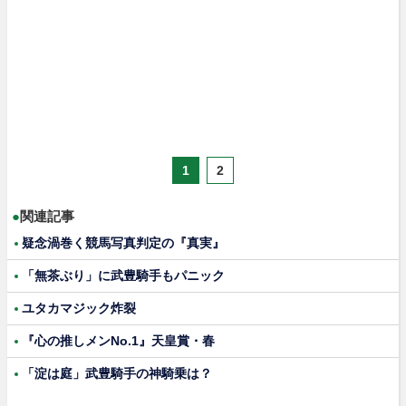
1
2
●
関連記事
疑念渦巻く競馬写真判定の『真実』
「無茶ぶり」に武豊騎手もパニック
ユタカマジック炸裂
『心の推しメンNo.1』天皇賞・春
「淀は庭」武豊騎手の神騎乗は？