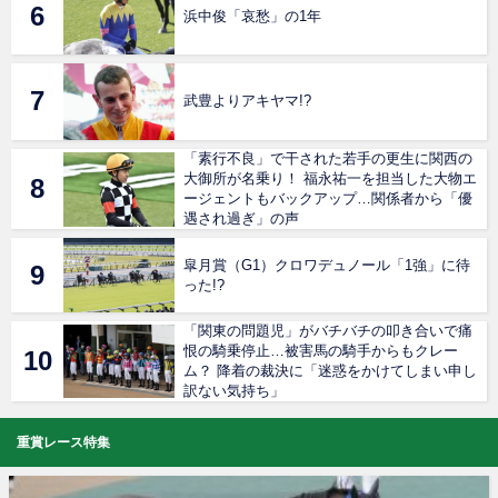
浜中俊「哀愁」の1年
武豊よりアキヤマ!?
「素行不良」で干された若手の更生に関西の
大御所が名乗り！ 福永祐一を担当した大物エ
ージェントもバックアップ…関係者から「優
遇され過ぎ」の声
皐月賞（G1）クロワデュノール「1強」に待
った!?
「関東の問題児」がバチバチの叩き合いで痛
恨の騎乗停止…被害馬の騎手からもクレー
ム？ 降着の裁決に「迷惑をかけてしまい申し
訳ない気持ち」
重賞レース特集