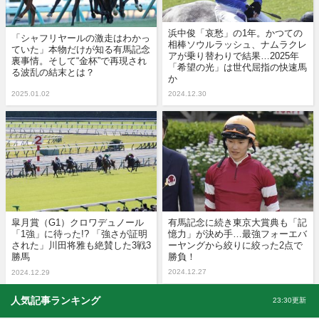
浜中俊「哀愁」の1年。かつての
「シャフリヤールの激走はわかっ
相棒ソウルラッシュ、ナムラクレ
ていた」本物だけが知る有馬記念
アが乗り替わりで結果…2025年
裏事情。そして“金杯”で再現され
「希望の光」は世代屈指の快速馬
る波乱の結末とは？
か
2025.01.02
2024.12.30
皐月賞（G1）クロワデュノール
有馬記念に続き東京大賞典も「記
「1強」に待った!? 「強さが証明
憶力」が決め手…最強フォーエバ
された」川田将雅も絶賛した3戦3
ーヤングから絞りに絞った2点で
勝馬
勝負！
2024.12.27
2024.12.29
人気記事ランキング
23:30更新