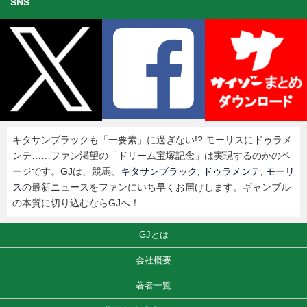
SNS
キタサンブラックも「一要素」に過ぎない!? モーリスにドゥラメ
ンテ……ファン渇望の「ドリーム宝塚記念」は実現するのかのペ
ージです。GJは、競馬、
キタサンブラック
,
ドゥラメンテ
,
モーリ
ス
の最新ニュースをファンにいち早くお届けします。ギャンブル
の本質に切り込むならGJへ！
GJとは
会社概要
著者一覧