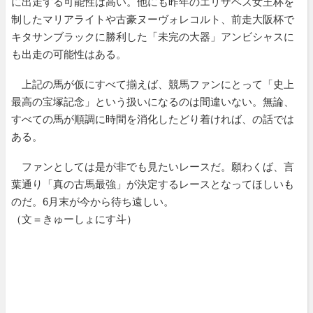
に出走する可能性は高い。他にも昨年のエリザベス女王杯を
制したマリアライトや古豪ヌーヴォレコルト、前走大阪杯で
キタサンブラックに勝利した「未完の大器」アンビシャスに
も出走の可能性はある。
上記の馬が仮にすべて揃えば、競馬ファンにとって「史上
最高の宝塚記念」という扱いになるのは間違いない。無論、
すべての馬が順調に時間を消化したどり着ければ、の話では
ある。
ファンとしては是が非でも見たいレースだ。願わくば、言
葉通り「真の古馬最強」が決定するレースとなってほしいも
のだ。6月末が今から待ち遠しい。
（文＝きゅーしょにす斗）