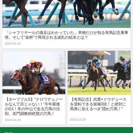
「シャフリヤールの激走はわかっていた」本物だけが知る有馬記念裏事
情。そして“金杯”で再現される波乱の結末とは？
2025.01.02
【ホープフルS】“クロワデュノー
【有馬記念】武豊×ドウデュース
ルなんて目じゃない！”今年最後
を逆転できる候補3頭！と絶対に
のG1！冬の中山で走る穴馬の法
馬券に加えるべき“隠れ穴馬！”
則、名門調教師絶賛の穴馬！
2024.12.20
2024.12.24