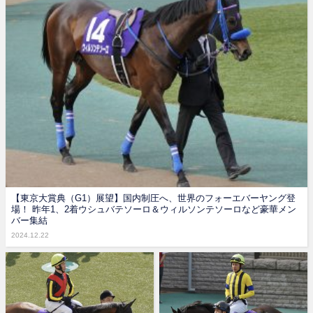
【東京大賞典（G1）展望】国内制圧へ、世界のフォーエバーヤング登
場！ 昨年1、2着ウシュバテソーロ＆ウィルソンテソーロなど豪華メン
バー集結
2024.12.22