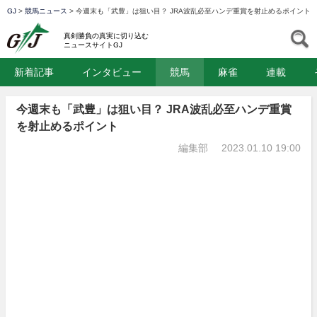
GJ
>
競馬ニュース
>
今週末も「武豊」は狙い目？ JRA波乱必至ハンデ重賞を射止めるポイント
GJ
S
真剣勝負の真実に切り込む
ニュースサイトGJ
新着記事
インタビュー
競馬
麻雀
連載
今週末も「武豊」は狙い目？ JRA波乱必至ハンデ重賞
を射止めるポイント
編集部
2023.01.10 19:00