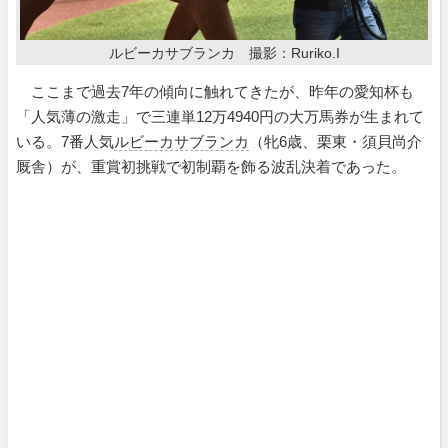
ルビーカサブランカ 撮影：Ruriko.I
ここまで過去7年の傾向に触れてきたが、昨年の愛知杯も
「人気薄の激走」で三連単12万4940円の大万馬券が生まれて
いる。7番人気
ルビーカサブランカ
（牝6歳、栗東・須貝尚介
厩舎）が、重賞初挑戦で初制覇を飾る波乱決着であった。