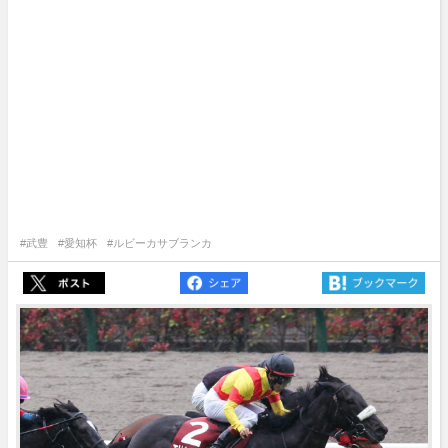
#武豊
#愛知杯
#ルビーカサブランカ