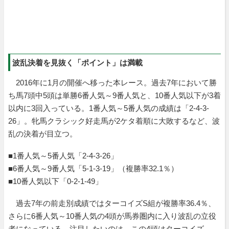
波乱決着を見抜く「ポイント」は満載
2016年に1月の開催へ移った本レース。過去7年において勝
ち馬7頭中5頭は単勝6番人気～9番人気と、10番人気以下が3着
以内に3回入っている。1番人気～5番人気の成績は「2-4-3-
26」。牝馬クラシック好走馬が2ケタ着順に大敗するなど、波
乱の決着が目立つ。
■1番人気～5番人気「2-4-3-26」
■6番人気～9番人気「5-1-3-19」（複勝率32.1％）
■10番人気以下「0-2-1-49」
過去7年の前走別成績ではターコイズS組が複勝率36.4％、
さらに6番人気～10番人気の4頭が馬券圏内に入り波乱の立役
者になっている。注目したいのは、この4頭はターコイズ