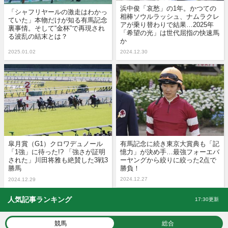
浜中俊「哀愁」の1年。かつての
「シャフリヤールの激走はわかっ
相棒ソウルラッシュ、ナムラクレ
ていた」本物だけが知る有馬記念
アが乗り替わりで結果…2025年
裏事情。そして“金杯”で再現され
「希望の光」は世代屈指の快速馬
る波乱の結末とは？
か
2025.01.02
2024.12.30
皐月賞（G1）クロワデュノール
有馬記念に続き東京大賞典も「記
「1強」に待った!? 「強さが証明
憶力」が決め手…最強フォーエバ
された」川田将雅も絶賛した3戦3
ーヤングから絞りに絞った2点で
勝馬
勝負！
2024.12.27
2024.12.29
人気記事ランキング
17:30更新
競馬
総合