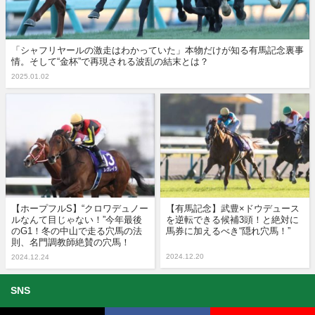
「シャフリヤールの激走はわかっていた」本物だけが知る有馬記念裏事
情。そして“金杯”で再現される波乱の結末とは？
2025.01.02
【ホープフルS】“クロワデュノー
【有馬記念】武豊×ドウデュース
ルなんて目じゃない！”今年最後
を逆転できる候補3頭！と絶対に
のG1！冬の中山で走る穴馬の法
馬券に加えるべき“隠れ穴馬！”
則、名門調教師絶賛の穴馬！
2024.12.20
2024.12.24
SNS