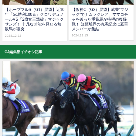
【ホープフルS（G1）展望】近10
【阪神C（G2）展望】武豊“マジ
年「G1勝利100％」クロワデュノ
ック”でナムラクレア、ママコチ
ールVS「2歳女王撃破」マジック
ャを破った重賞馬が待望の復帰
サンズ！ 非凡な才能を見せる無
戦！ 短距離界の有馬記念に豪華
敗馬が激突
メンバーが集結
2024.12.15
2024.12.22
GJ編集部イチオシ記事