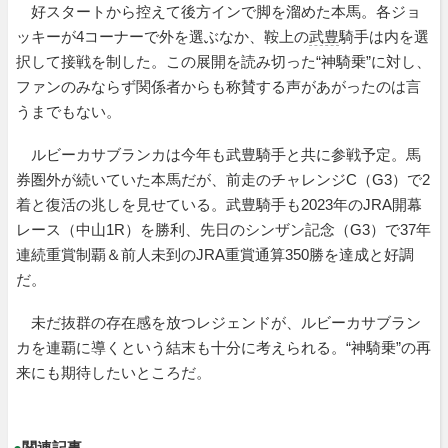
好スタートから控えて後方インで脚を溜めた本馬。各ジョ
ッキーが4コーナーで外を選ぶなか、鞍上の
武豊
騎手は内を選
択して接戦を制した。この展開を読み切った“神騎乗”に対し、
ファンのみならず関係者からも称賛する声があがったのは言
うまでもない。
ルビーカサブランカは今年も武豊騎手と共に参戦予定。馬
券圏外が続いていた本馬だが、前走のチャレンジC（G3）で2
着と復活の兆しを見せている。武豊騎手も2023年のJRA開幕
レース（中山1R）を勝利、先日のシンザン記念（G3）で37年
連続重賞制覇＆前人未到のJRA重賞通算350勝を達成と好調
だ。
未だ抜群の存在感を放つレジェンドが、ルビーカサブラン
カを連覇に導くという結末も十分に考えられる。“神騎乗”の再
来にも期待したいところだ。
●
関連記事