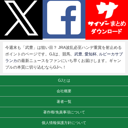
今週末も「武豊」は狙い目？ JRA波乱必至ハンデ重賞を射止める
ポイントのページです。GJは、競馬、
武豊
,
愛知杯
,
ルビーカサブ
ランカ
の最新ニュースをファンにいち早くお届けします。ギャン
ブルの本質に切り込むならGJへ！
GJとは
会社概要
著者一覧
著作権/免責事項について
個人情報保護方針について