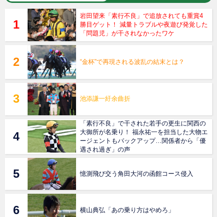
岩田望来「素行不良」で追放されても重賞4
勝目ゲット！ 減量トラブルや夜遊び発覚した
「問題児」が干されなかったワケ
“金杯”で再現される波乱の結末とは？
池添謙一紆余曲折
「素行不良」で干された若手の更生に関西の
大御所が名乗り！ 福永祐一を担当した大物エ
ージェントもバックアップ…関係者から「優
遇され過ぎ」の声
憶測飛び交う角田大河の函館コース侵入
横山典弘「あの乗り方はやめろ」