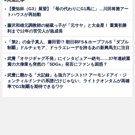
【愛知杯（G3）展望】「母の代わりにG1馬に」…川田将雅アー
トハウスが再始動
藤沢和雄元調教師の秘蔵っ子が「元サヤ」と大金星！ 重賞初勝
利まで12年の苦労人が急成長
「第2」の金子真人、藤田晋!? 朝日杯FS＆ホープフルS「ダブル
制覇」ドルチェモア、ドゥラエレーデを誇るあの新興馬主に注目
武豊「オヤジギャグ不発」にインタビュアー絶句……37年連続重
賞の大偉業も突然の「SDGs」発言にファンも困惑？
武豊に懸かる「大記録」も強力アシスト!? アーモンドアイ・ジ
ェンティルドンナの系譜だけじゃない、ライトクオンタムが高確
率でG1制覇を期待できるワケ