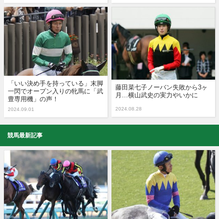
「いい決め手を持っている」末脚
藤田菜七子ノーバン失敗から3ヶ
一閃でオープン入りの牝馬に「武
月…横山武史の実力やいかに
豊専用機」の声！
2024.08.28
2024.09.01
競馬最新記事