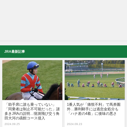
JRA最新記事
「助手席に誰も乗っていない」
1番人気が「痛恨不利」で馬券圏
「同乗者は制止不可能だった」謎
外…勝利騎手には過怠金処分も
多きJRAの説明…憶測飛び交う角
「ハナ差の4着」に後味の悪さ
田大河の函館コース侵入
2024.09.25
2024.09.23