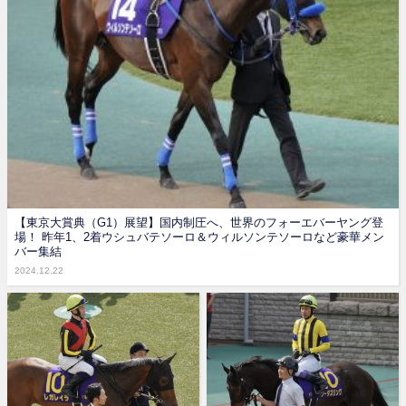
【東京大賞典（G1）展望】国内制圧へ、世界のフォーエバーヤング登
場！ 昨年1、2着ウシュバテソーロ＆ウィルソンテソーロなど豪華メン
バー集結
2024.12.22