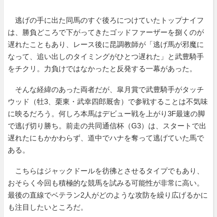
逃げの手に出た同馬のすぐ後ろにつけていたトップナイフ
は、勝負どころで下がってきたゴッドファーザーを捌くのが
遅れたこともあり、レース後に昆調教師が「逃げ馬が邪魔に
なって、追い出しのタイミングがひとつ遅れた」と武豊騎手
をチクリ。力負けではなかったと反発する一幕があった。
そんな経緯のあった両者だが、皐月賞で武豊騎手がタッチ
ウッド（牡3、栗東・武幸四郎厩舎）で参戦することは不気味
に映るだろう。何しろ本馬はデビュー戦を上がり3F最速の脚
で逃げ切り勝ち。前走の共同通信杯（G3）は、スタートで出
遅れたにもかかわらず、道中でハナを奪って逃げていた馬で
ある。
こちらはジャックドールを彷彿とさせるタイプでもあり、
おそらく今回も積極的な競馬を試みる可能性が非常に高い。
最後の直線でベテラン2人がどのような攻防を繰り広げるかに
も注目したいところだ。