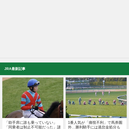
JRA最新記事
「助手席に誰も乗っていない」
1番人気が「痛恨不利」で馬券圏
「同乗者は制止不可能だった」謎
外…勝利騎手には過怠金処分も