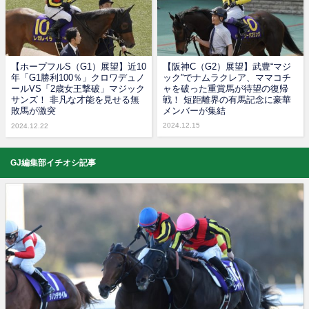
【ホープフルS（G1）展望】近10
【阪神C（G2）展望】武豊“マジ
年「G1勝利100％」クロワデュノ
ック”でナムラクレア、ママコチ
ールVS「2歳女王撃破」マジック
ャを破った重賞馬が待望の復帰
サンズ！ 非凡な才能を見せる無
戦！ 短距離界の有馬記念に豪華
敗馬が激突
メンバーが集結
2024.12.15
2024.12.22
GJ編集部イチオシ記事