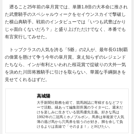
遡ること25年前の皐月賞では、単勝1.8倍の大本命に推され
た武豊騎手のスペシャルウィークをセイウンスカイで撃破し
た横山典騎手。戦前のインタビューでは「いつも武豊ばかり
じゃ面白くないだろ？」と盛り上げただけでなく、本番でも
有言実行してみせた。
トップクラスの人気を誇る「5爺」の2人が、最年長G1制覇
の偉業を懸けて争う今年の皐月賞。衰え知らずのレジェンド
たちなら、インが有利といわれた桜花賞で掟破りの大外一気
を決めた川田将雅騎手に引けを取らない、華麗な手綱捌きを
見せてくれるはずだ。
高城陽
大手新聞社勤務を経て、競馬雑誌に寄稿するなどフリ
ーで活動。縁あって編集部所属のライターに。週末だ
けを楽しみに生きている競馬優先主義。好きな馬は
1992年の二冠馬ミホノブルボン。馬券は単複派で人気
薄の逃げ馬から穴馬券を狙うのが好き。脚を余して負
けるよりは直線で「そのまま！」と叫びたい。