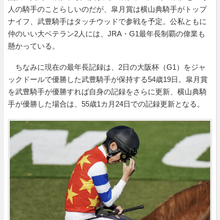
人の騎手のことらしいのだが、皐月賞は横山典騎手がトップ
ナイフ、武豊騎手はタッチウッドで参戦を予定。公私ともに
仲のいい大ベテラン2人には、JRA・G1最年長制覇の偉業も
懸かっている。
ちなみに現在の最年長記録は、2日の大阪杯（G1）をジャ
ックドールで優勝した武豊騎手が保持する54歳19日。皐月賞
を武豊騎手が優勝すれば自身の記録をさらに更新、横山典騎
手が優勝した場合は、55歳1カ月24日での記録更新となる。