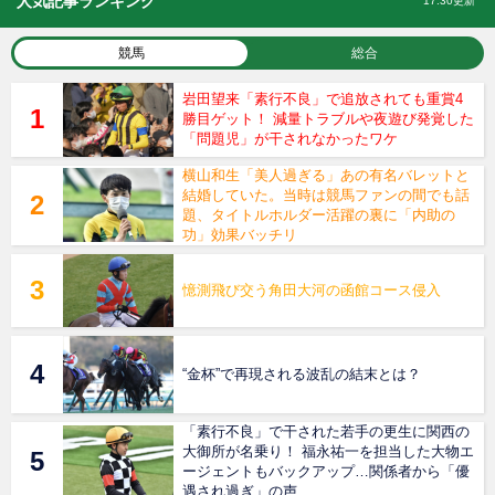
人気記事ランキング
17:30更新
競馬
総合
岩田望来「素行不良」で追放されても重賞4
勝目ゲット！ 減量トラブルや夜遊び発覚した
「問題児」が干されなかったワケ
横山和生「美人過ぎる」あの有名バレットと
結婚していた。当時は競馬ファンの間でも話
題、タイトルホルダー活躍の裏に「内助の
功」効果バッチリ
憶測飛び交う角田大河の函館コース侵入
“金杯”で再現される波乱の結末とは？
「素行不良」で干された若手の更生に関西の
大御所が名乗り！ 福永祐一を担当した大物エ
ージェントもバックアップ…関係者から「優
遇され過ぎ」の声