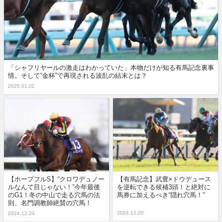
「シャフリヤールの激走はわかっていた」本物だけが知る有馬記念裏事
情。そして“金杯”で再現される波乱の結末とは？
2025.01.02
【ホープフルS】“クロワデュノー
【有馬記念】武豊×ドウデュース
ルなんて目じゃない！”今年最後
を逆転できる候補3頭！と絶対に
のG1！冬の中山で走る穴馬の法
馬券に加えるべき“隠れ穴馬！”
則、名門調教師絶賛の穴馬！
2024.12.20
2024.12.24