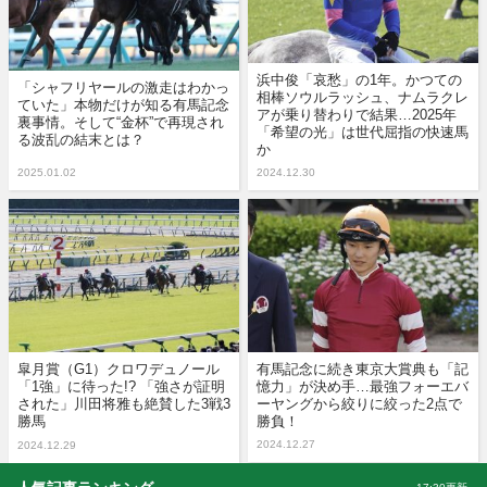
浜中俊「哀愁」の1年。かつての
「シャフリヤールの激走はわかっ
相棒ソウルラッシュ、ナムラクレ
ていた」本物だけが知る有馬記念
アが乗り替わりで結果…2025年
裏事情。そして“金杯”で再現され
「希望の光」は世代屈指の快速馬
る波乱の結末とは？
か
2025.01.02
2024.12.30
皐月賞（G1）クロワデュノール
有馬記念に続き東京大賞典も「記
「1強」に待った!? 「強さが証明
憶力」が決め手…最強フォーエバ
された」川田将雅も絶賛した3戦3
ーヤングから絞りに絞った2点で
勝馬
勝負！
2024.12.27
2024.12.29