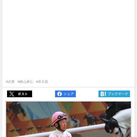
#武豊
#横山典弘
#皐月賞