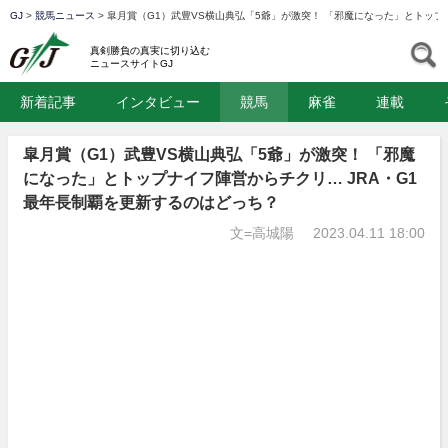
GJ
>
競馬ニュース
>
皐月賞（G1）武豊VS横山典弘「5爺」が激突！ 「邪魔になった」とトップ
GJ
S
真剣勝負の真実に切り込む
ニュースサイトGJ
新着記事
インタビュー
競馬
麻雀
連載
皐月賞（G1）武豊VS横山典弘「5爺」が激突！ 「邪魔
になった」とトップナイフ陣営からチクリ… JRA・G1
最年長制覇を更新するのはどっち？
文=高城陽
2023.04.11 18:00