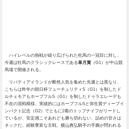
ハイレベルの熱戦が繰り広げられた牝馬の一冠目に対し、
今週は牡馬のクラシックレースである
皐月賞
（G1）が中山競
馬場で開催される。
リバティアイランドが断然人気を集めた先週とは異なり、
こちらは昨年の朝日杯フューチュリティS（G1）を制したド
ルチェモアもホープフルS（G1）を制したドゥラエレーデも
不在の混戦模様。実績的にはホープフルSと弥生賞ディープイ
ンパクト記念（G2）でともに2着のトップナイフがリードし
ているが、安定感こそあれども勝ち切れない、詰めの甘さは
ネックだ。経験豊富な主戦、
横山典弘
騎手の手腕が問われる