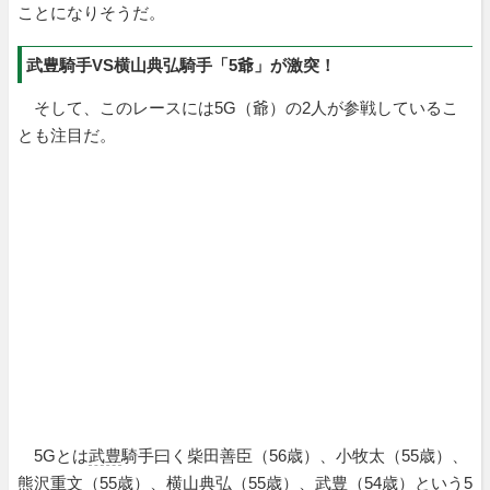
ことになりそうだ。
武豊騎手VS横山典弘騎手「5爺」が激突！
そして、このレースには5G（爺）の2人が参戦しているこ
とも注目だ。
5Gとは
武豊
騎手曰く柴田善臣（56歳）、小牧太（55歳）、
熊沢重文（55歳）、横山典弘（55歳）、武豊（54歳）という5