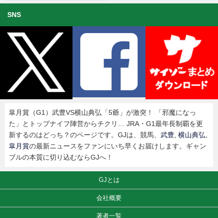
SNS
皐月賞（G1）武豊VS横山典弘「5爺」が激突！ 「邪魔になっ
た」とトップナイフ陣営からチクリ… JRA・G1最年長制覇を更
新するのはどっち？のページです。GJは、競馬、
武豊
,
横山典弘
,
皐月賞
の最新ニュースをファンにいち早くお届けします。ギャン
ブルの本質に切り込むならGJへ！
GJとは
会社概要
著者一覧