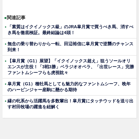
●
関連記事
「素質はイクイノックス級」のJRA皐月賞で買うべき馬、消すべ
き馬を徹底検証。最終結論は4頭！
無念の乗り替わりから一転、田辺裕信に皐月賞で逆襲のチャンス
到来！
【皐月賞（G1）展望】「イクイノックス超え」狙うソールオリ
エンスが主役！「3戦3勝」ベラジオオペラ、「出世レース」完勝
ファントムシーフらも虎視眈々
皐月賞（G1）種牡馬としても魅力的なファントムシーフ、晩年
のハービンジャー産駒に懸かる期待
縁の牝系から活躍馬を多数輩出！皐月賞にタッチウッドを送り出
す村田牧場の躍進を紐解く