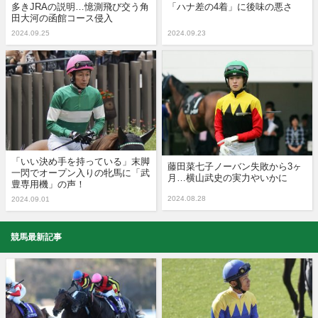
多きJRAの説明…憶測飛び交う角
「ハナ差の4着」に後味の悪さ
田大河の函館コース侵入
2024.09.25
2024.09.23
「いい決め手を持っている」末脚
藤田菜七子ノーバン失敗から3ヶ
一閃でオープン入りの牝馬に「武
月…横山武史の実力やいかに
豊専用機」の声！
2024.08.28
2024.09.01
競馬最新記事