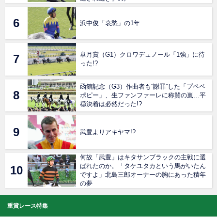
浜中俊「哀愁」の1年
皐月賞（G1）クロワデュノール「1強」に待
った!?
函館記念（G3）作曲者も“謝罪”した「プペペ
ポピー」、生ファンファーレに称賛の嵐…平
穏決着は必然だった!?
武豊よりアキヤマ!?
何故「武豊」はキタサンブラックの主戦に選
ばれたのか。「タケユタカという馬がいたん
ですよ」北島三郎オーナーの胸にあった積年
の夢
重賞レース特集