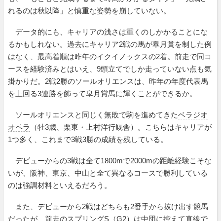
れるのは秋以降」と慎重な姿勢を崩していない。
データ的にも、キャリアの浅さは重くのしかかることにな
るかもしれない。過去にキャリア2戦の馬が皐月賞を制した例
はなく、最高着順は昨年のイクイノックスの2着。前走で同コ
ースを経験済みとはいえ、9頭立てでしか走っていない点も気
掛かりだ。2戦2勝のソールオリエンスは、昨年の年度代表馬
を上回る3連勝を飾って皐月賞馬に輝くことができるか。
ソールオリエンスと同じく無敗で駒を進めてきた
ベラジオ
オペラ
（牡3歳、栗東・上村洋行厩舎）。こちらはキャリアが
1つ多く、これまで3戦3勝の成績を残している。
デビューからの3戦は全て1800mで2000mの距離経験こそな
いが、阪神、東京、中山と全て異なるコースで勝利している
のは強調材料といえるだろう。
また、デビューから2戦はどちらも2番手から抜け出す競馬
だったが、前走のスプリングS（G2）は中団に控えて直線で