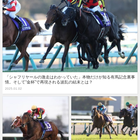
「シャフリヤールの激走はわかっていた」本物だけが知る有馬記念裏事
情。そして“金杯”で再現される波乱の結末とは？
2025.01.02