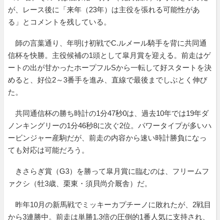
が、レース後に「来年（23年）は主役を張れる可能性があ
る」とコメントを残している。
師の言葉通り、年明け初戦でC.ルメール騎手を背に共同通
信杯を快勝。主役候補の1頭として皐月賞を迎える。前走はゲ
ートの出が甘かったホープフルSから一転して好スタートを決
めると、好位2～3番手を進み、直線で最後までしぶとく伸び
た。
共同通信杯の勝ち時計の1分47秒0は、過去10年では19年ダ
ノンキングリーの1分46秒8に次ぐ2位。パワータイプが多いハ
ービンジャー産駒だが、前走の内容から速い時計勝負になっ
ても対応は可能だろう。
きさらぎ賞（G3）を勝って皐月賞に臨むのは、フリームフ
ァクシ（牡3歳、栗東・須貝尚介厩舎）だ。
昨年10月の新馬戦でミッキーカプチーノに敗れたが、2戦目
から3連勝中。前走は単勝1.3倍の圧倒的1番人気に支持され、