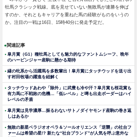
牡馬クラシック戦線。底を見せていない無敗馬が連勝を伸ば
すのか、それともキャリアを重ねた馬の経験がものをいうの
か。注目の一戦は16日、15時40分に発走予定だ。
●
関連記事
皐月賞（G1）種牡馬としても魅力的なファントムシーフ、晩年
のハービンジャー産駒に懸かる期待
縁の牝系から活躍馬を多数輩出！皐月賞にタッチウッドを送り出
す村田牧場の躍進を紐解く
タッチウッドあわや「除外」に武豊も冷や汗？皐月賞も桜花賞も
有力馬に不戦敗の危機…「低レベル」と噂も出走ボーダーはハイ
レベルの矛盾
皐月賞は見学濃厚…振るわないサトノダイヤモンド産駒の巻き返
しはあるか
無敗の新星ベラジオオペラ＆ソールオリエンス「逆襲」の社台フ
ァームは希望の星!? 新たな“社台ブランド”が人気を呼ぶ意外な