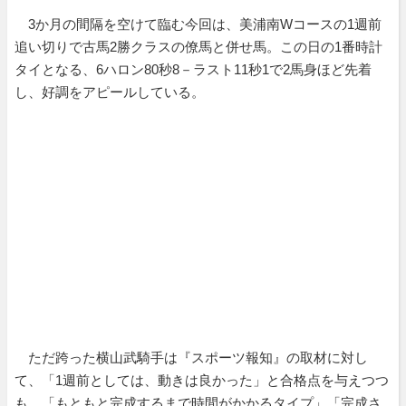
3か月の間隔を空けて臨む今回は、美浦南Wコースの1週前
追い切りで古馬2勝クラスの僚馬と併せ馬。この日の1番時計
タイとなる、6ハロン80秒8－ラスト11秒1で2馬身ほど先着
し、好調をアピールしている。
ただ跨った横山武騎手は『スポーツ報知』の取材に対し
て、「1週前としては、動きは良かった」と合格点を与えつつ
も、「もともと完成するまで時間がかかるタイプ」「完成さ