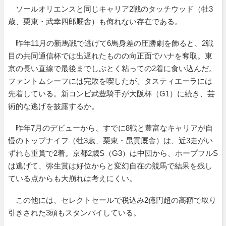
ソールオリエンスと同じキャリア2戦のタッチウッド（牡3
歳、栗東・武幸四郎厩舎）も侮れない存在である。
昨年11月の新馬戦で逃げて6馬身差の圧勝劇を飾ると、2戦
目の共同通信杯では出遅れたものの向正面でハナを奪取。東
京の長い直線で最後までしぶとく粘っての2着に食い込んだ。
ファントムシーフには完敗を喫したが、タスティエーラには
先着している。新コンビ武豊騎手が大阪杯（G1）に続き、芸
術的な逃げを披露するか。
昨年7月のデビューから、すでに8戦と豊富なキャリアが自
慢のトップナイフ（牡3歳、栗東・昆貢厩舎）は、近3走がい
ずれも重賞で2着。京都2歳S（G3）は中団から、ホープフルS
は逃げて、弥生賞は好位からと変幻自在の競馬で結果を残し
ている点からも大崩れは考えにくい。
この他には、セレクトセールで税込み2億円超の高額で取り
引きされた3頭もスタンバイしている。