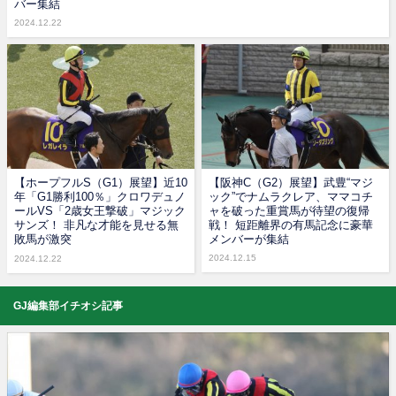
バー集結
2024.12.22
【ホープフルS（G1）展望】近10
【阪神C（G2）展望】武豊“マジ
年「G1勝利100％」クロワデュノ
ック”でナムラクレア、ママコチ
ールVS「2歳女王撃破」マジック
ャを破った重賞馬が待望の復帰
サンズ！ 非凡な才能を見せる無
戦！ 短距離界の有馬記念に豪華
敗馬が激突
メンバーが集結
2024.12.15
2024.12.22
GJ編集部イチオシ記事