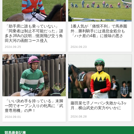
「助手席に誰も乗っていない」
1番人気が「痛恨不利」で馬券圏
「同乗者は制止不可能だった」謎
外…勝利騎手には過怠金処分も
多きJRAの説明…憶測飛び交う角
「ハナ差の4着」に後味の悪さ
田大河の函館コース侵入
2024.09.25
2024.09.23
「いい決め手を持っている」末脚
藤田菜七子ノーバン失敗から3ヶ
一閃でオープン入りの牝馬に「武
月…横山武史の実力やいかに
豊専用機」の声！
2024.08.28
2024.09.01
競馬最新記事