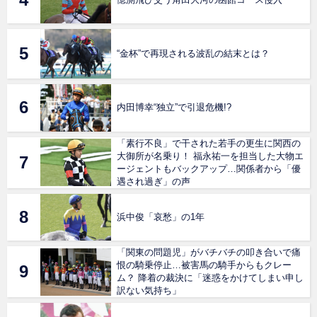
“金杯”で再現される波乱の結末とは？
内田博幸“独立”で引退危機!?
「素行不良」で干された若手の更生に関西の
大御所が名乗り！ 福永祐一を担当した大物エ
ージェントもバックアップ…関係者から「優
遇され過ぎ」の声
浜中俊「哀愁」の1年
「関東の問題児」がバチバチの叩き合いで痛
恨の騎乗停止…被害馬の騎手からもクレー
ム？ 降着の裁決に「迷惑をかけてしまい申し
訳ない気持ち」