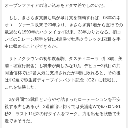
オープンファイアの追い込みをアタマ差でしのいだ。
もし、きさらぎ賞勝ち馬が皐月賞を制覇すれば、03年のネ
オユニヴァース以来で20年ぶり。きさらぎ賞1着から直行での
戴冠なら1990年のハクタイセイ以来、33年ぶりとなる。初コ
ンビのD.レーン騎手を背に4連勝で牡馬クラシック1冠目を手
中に収めることができるか。
サトノクラウンの初年度産駒、タスティエーラ（牡3歳、美
浦・堀宣行厩舎）も将来が楽しみな1頭。デビュー2戦目の共
同通信杯では2番人気に支持されたが4着に敗れると、その後
は中2週で弥生賞ディープインパクト記念（G2）に転戦し、
これを快勝した。
2か月間で3戦目というやや詰まったローテーションを不安
視する声もあるが、2週前追い切りでは美浦南Wで6ハロン81
秒2－ラスト11秒2の好タイムをマーク。力を出せる状態で出
走できそうだ。