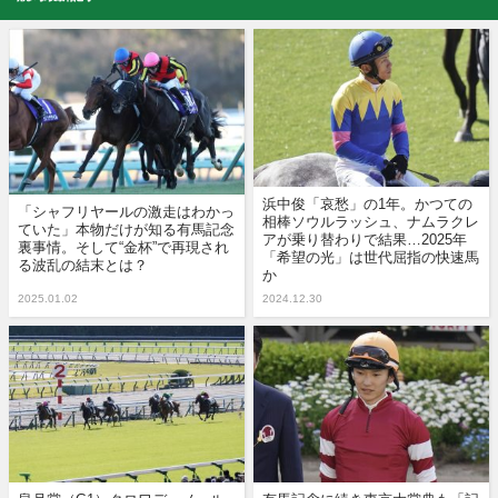
浜中俊「哀愁」の1年。かつての
「シャフリヤールの激走はわかっ
相棒ソウルラッシュ、ナムラクレ
ていた」本物だけが知る有馬記念
アが乗り替わりで結果…2025年
裏事情。そして“金杯”で再現され
「希望の光」は世代屈指の快速馬
る波乱の結末とは？
か
2025.01.02
2024.12.30