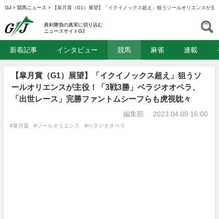
GJ
>
競馬ニュース
>
【皐月賞（G1）展望】「イクイノックス超え」狙うソールオリエンスが主
GJ
S
真剣勝負の真実に切り込む
ニュースサイトGJ
新着記事
インタビュー
競馬
麻雀
連載
【皐月賞（G1）展望】「イクイノックス超え」狙うソ
ールオリエンスが主役！「3戦3勝」ベラジオオペラ、
「出世レース」完勝ファントムシーフらも虎視眈々
編集部
2023.04.09 16:00
#皐月賞
#ソールオリエンス
#ベラジオオペラ