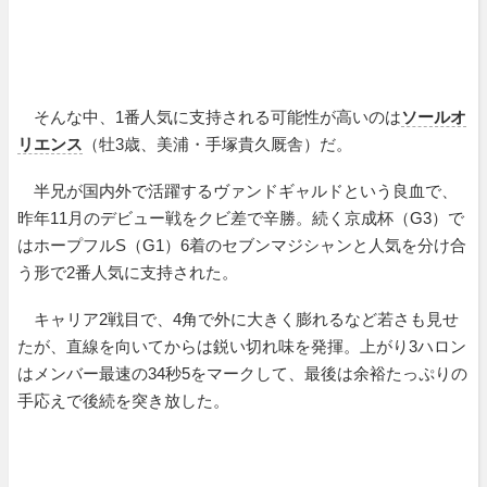
そんな中、1番人気に支持される可能性が高いのは
ソールオ
リエンス
（牡3歳、美浦・手塚貴久厩舎）だ。
半兄が国内外で活躍するヴァンドギャルドという良血で、
昨年11月のデビュー戦をクビ差で辛勝。続く京成杯（G3）で
はホープフルS（G1）6着のセブンマジシャンと人気を分け合
う形で2番人気に支持された。
キャリア2戦目で、4角で外に大きく膨れるなど若さも見せ
たが、直線を向いてからは鋭い切れ味を発揮。上がり3ハロン
はメンバー最速の34秒5をマークして、最後は余裕たっぷりの
手応えで後続を突き放した。