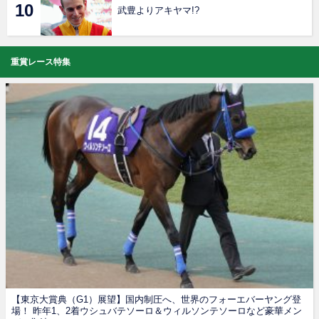
武豊よりアキヤマ!?
重賞レース特集
【東京大賞典（G1）展望】国内制圧へ、世界のフォーエバーヤング登
場！ 昨年1、2着ウシュバテソーロ＆ウィルソンテソーロなど豪華メン