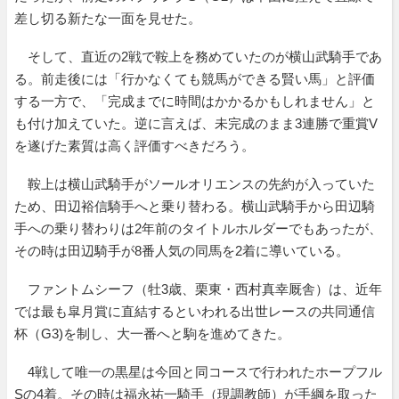
差し切る新たな一面を見せた。
そして、直近の2戦で鞍上を務めていたのが横山武騎手であ
る。前走後には「行かなくても競馬ができる賢い馬」と評価
する一方で、「完成までに時間はかかるかもしれません」と
も付け加えていた。逆に言えば、未完成のまま3連勝で重賞V
を遂げた素質は高く評価すべきだろう。
鞍上は横山武騎手がソールオリエンスの先約が入っていた
ため、田辺裕信騎手へと乗り替わる。横山武騎手から田辺騎
手への乗り替わりは2年前のタイトルホルダーでもあったが、
その時は田辺騎手が8番人気の同馬を2着に導いている。
ファントムシーフ（牡3歳、栗東・西村真幸厩舎）は、近年
では最も皐月賞に直結するといわれる出世レースの共同通信
杯（G3)を制し、大一番へと駒を進めてきた。
4戦して唯一の黒星は今回と同コースで行われたホープフル
Sの4着。その時は福永祐一騎手（現調教師）が手綱を取った