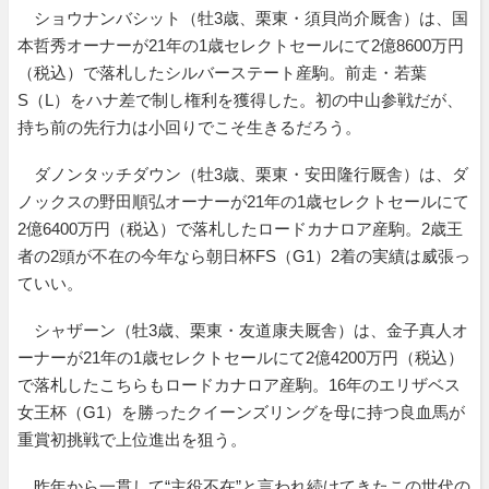
ショウナンバシット（牡3歳、栗東・須貝尚介厩舎）は、国
本哲秀オーナーが21年の1歳セレクトセールにて2億8600万円
（税込）で落札したシルバーステート産駒。前走・若葉
S（L）をハナ差で制し権利を獲得した。初の中山参戦だが、
持ち前の先行力は小回りでこそ生きるだろう。
ダノンタッチダウン（牡3歳、栗東・安田隆行厩舎）は、ダ
ノックスの野田順弘オーナーが21年の1歳セレクトセールにて
2億6400万円（税込）で落札したロードカナロア産駒。2歳王
者の2頭が不在の今年なら朝日杯FS（G1）2着の実績は威張っ
ていい。
シャザーン（牡3歳、栗東・友道康夫厩舎）は、金子真人オ
ーナーが21年の1歳セレクトセールにて2億4200万円（税込）
で落札したこちらもロードカナロア産駒。16年のエリザベス
女王杯（G1）を勝ったクイーンズリングを母に持つ良血馬が
重賞初挑戦で上位進出を狙う。
昨年から一貫して“主役不在”と言われ続けてきたこの世代の