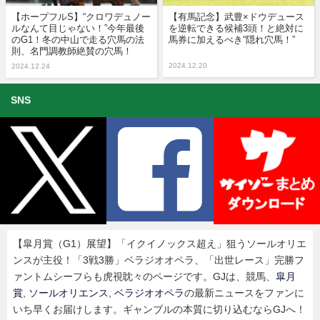
【ホープフルS】“クロワデュノー
【有馬記念】武豊×ドウデュース
ルなんて目じゃない！”今年最後
を逆転できる候補3頭！と絶対に
のG1！冬の中山で走る穴馬の法
馬券に加えるべき“隠れ穴馬！”
則、名門調教師絶賛の穴馬！
2024.12.20
2024.12.24
SNS
【皐月賞（G1）展望】「イクイノックス超え」狙うソールオリエ
ンスが主役！「3戦3勝」ベラジオオペラ、「出世レース」完勝フ
ァントムシーフらも虎視眈々のページです。GJは、競馬、
皐月
賞
,
ソールオリエンス
,
ベラジオオペラ
の最新ニュースをファンに
いち早くお届けします。ギャンブルの本質に切り込むならGJへ！