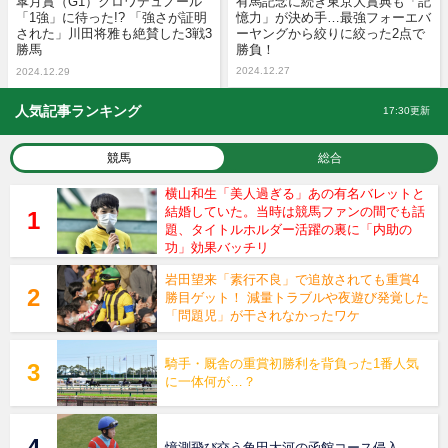
皐月賞（G1）クロワデュノール
有馬記念に続き東京大賞典も「記
「1強」に待った!? 「強さが証明
憶力」が決め手…最強フォーエバ
された」川田将雅も絶賛した3戦3
ーヤングから絞りに絞った2点で
勝馬
勝負！
2024.12.27
2024.12.29
人気記事ランキング
17:30更新
競馬
総合
横山和生「美人過ぎる」あの有名バレットと
結婚していた。当時は競馬ファンの間でも話
題、タイトルホルダー活躍の裏に「内助の
功」効果バッチリ
岩田望来「素行不良」で追放されても重賞4
勝目ゲット！ 減量トラブルや夜遊び発覚した
「問題児」が干されなかったワケ
騎手・厩舎の重賞初勝利を背負った1番人気
に一体何が…？
憶測飛び交う角田大河の函館コース侵入