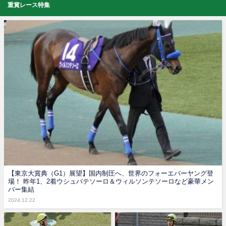
重賞レース特集
【東京大賞典（G1）展望】国内制圧へ、世界のフォーエバーヤング登
場！ 昨年1、2着ウシュバテソーロ＆ウィルソンテソーロなど豪華メン
バー集結
2024.12.22