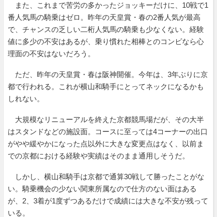
また、これまで苦労の多かったジョッキーだけに、10戦で1
番人気馬の騎乗はゼロ。昨年の天皇賞・春の2番人気が最高
で、チャンスの乏しい二桁人気馬の騎乗も少なくない。経験
値に多少の不安はあるが、乗り慣れた相棒とのコンビなら心
理面の不安はないだろう。
ただ、昨年の天皇賞・春は阪神開催。今年は、3年ぶりに京
都で行われる。これが横山和騎手にとってネックになるかも
しれない。
大規模なリニューアルを終えた京都競馬場だが、その大半
はスタンドなどの施設面。コースに至っては4コーナーの出口
がやや緩やかになった点以外に大きな変更点はなく、以前ま
での京都における経験や実績はそのまま通用しそうだ。
しかし、横山和騎手は京都で通算30戦して勝ったことがな
い。騎乗機会の少ない関東所属なので仕方のない面はある
が、2、3着が1度ずつあるだけで成績には大きな不安が残って
いる。