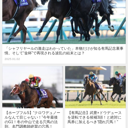
「シャフリヤールの激走はわかっていた」本物だけが知る有馬記念裏事
情。そして“金杯”で再現される波乱の結末とは？
2025.01.02
【ホープフルS】“クロワデュノー
【有馬記念】武豊×ドウデュース
ルなんて目じゃない！”今年最後
を逆転できる候補3頭！と絶対に
のG1！冬の中山で走る穴馬の法
馬券に加えるべき“隠れ穴馬！”
則、名門調教師絶賛の穴馬！