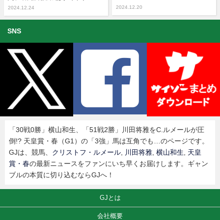
2024.12.20
2024.12.24
SNS
「30戦0勝」横山和生、「51戦2勝」川田将雅をC.ルメールが圧
倒!? 天皇賞・春（G1）の「3強」馬は互角でも…のページです。
GJは、競馬、
クリストフ・ルメール
,
川田将雅
,
横山和生
,
天皇
賞・春
の最新ニュースをファンにいち早くお届けします。ギャン
ブルの本質に切り込むならGJへ！
GJとは
会社概要