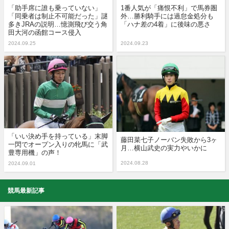
「助手席に誰も乗っていない」
1番人気が「痛恨不利」で馬券圏
「同乗者は制止不可能だった」謎
外…勝利騎手には過怠金処分も
多きJRAの説明…憶測飛び交う角
「ハナ差の4着」に後味の悪さ
田大河の函館コース侵入
2024.09.25
2024.09.23
「いい決め手を持っている」末脚
藤田菜七子ノーバン失敗から3ヶ
一閃でオープン入りの牝馬に「武
月…横山武史の実力やいかに
豊専用機」の声！
2024.08.28
2024.09.01
競馬最新記事