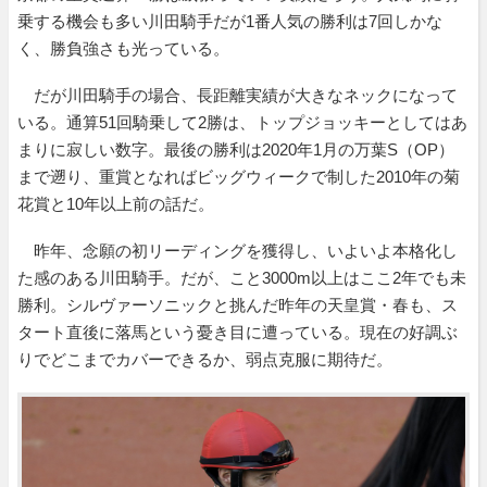
乗する機会も多い川田騎手だが1番人気の勝利は7回しかな
く、勝負強さも光っている。
だが川田騎手の場合、長距離実績が大きなネックになって
いる。通算51回騎乗して2勝は、トップジョッキーとしてはあ
まりに寂しい数字。最後の勝利は2020年1月の万葉S（OP）
まで遡り、重賞となればビッグウィークで制した2010年の菊
花賞と10年以上前の話だ。
昨年、念願の初リーディングを獲得し、いよいよ本格化し
た感のある川田騎手。だが、こと3000m以上はここ2年でも未
勝利。シルヴァーソニックと挑んだ昨年の天皇賞・春も、ス
タート直後に落馬という憂き目に遭っている。現在の好調ぶ
りでどこまでカバーできるか、弱点克服に期待だ。