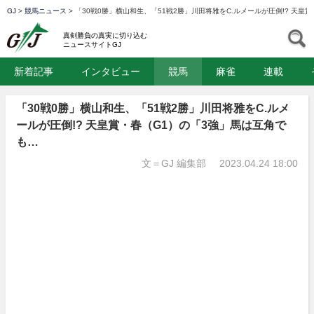
GJ
>
競馬ニュース
>
「30戦0勝」横山和生、「51戦2勝」川田将雅をC.ルメールが圧倒!? 天皇
GJ
S
真剣勝負の真実に切り込む
ニュースサイトGJ
新着記事
インタビュー
競馬
麻雀
連載
「30戦0勝」横山和生、「51戦2勝」川田将雅をC.ルメ
ールが圧倒!? 天皇賞・春（G1）の「3強」馬は互角で
も…
文＝GJ 編集部
2023.04.24 18:00