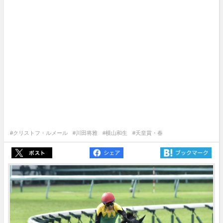
#クリストフ・ルメール
#川田将雅
#横山和生
#天皇賞・春