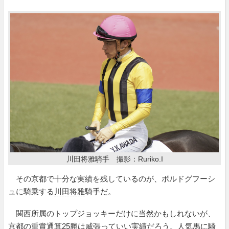
川田将雅騎手 撮影：Ruriko.I
その京都で十分な実績を残しているのが、ボルドグフーシ
ュに騎乗する
川田将雅
騎手だ。
関西所属のトップジョッキーだけに当然かもしれないが、
京都の重賞通算25勝は威張っていい実績だろう。人気馬に騎