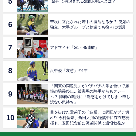
“金杯”で再現される波乱の結末とは？
苦境に立たされた若手の復活なるか？ 突如の
独立、大手グループと疎遠でも徐々に復調
アドマイヤ「G1・45連敗」
浜中俊「哀愁」の1年
「関東の問題児」がバチバチの叩き合いで痛
恨の騎乗停止…被害馬の騎手からもクレー
ム？ 降着の裁決に「迷惑をかけてしまい申し
訳ない気持ち」
目を掛けた愛弟子の「造反」に師匠がブチ切
れ!? 今村聖奈、角田大河の謹慎中に存在感発
揮も…安田記念前に師弟関係で遺恨勃発か