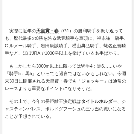
実際に近年の
天皇賞・春
（G1）の勝利騎手を振り返って
も、歴代最多の8勝を誇る武豊騎手を筆頭に、福永祐一騎手、
C.ルメール騎手、岩田康誠騎手、横山典弘騎手、蛯名正義騎
手など、ほぼJRAで1000勝以上を挙げている名手ばかり。
もしかしたら3000m以上に限っては騎手4：馬6……いや
「騎手5：馬5」といっても過言ではないかもしれない。今週
末30日に開催される天皇賞・春でも「ジョッキー」は通常の
レースよりも重要なポイントになりそうだ。
その上で、今年の長距離王決定戦は
タイトルホルダー
、ジ
ャスティンパレス、ボルドグフーシュの三つ巴の戦いになる
ことが予想されている。