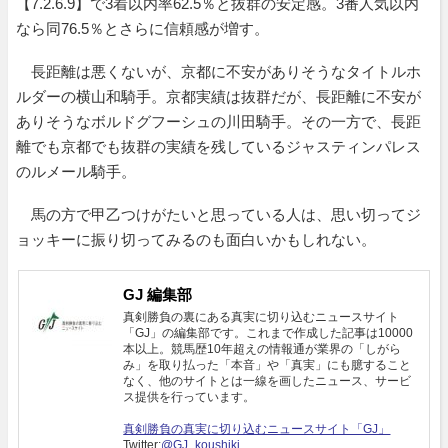
【7.2.6.9】で3着以内率62.5％と抜群の安定感。3番人気以内
なら同76.5％とさらに信頼感が増す。
長距離は悪くないが、京都に不安がありそうなタイトルホ
ルダーの横山和騎手。京都実績は抜群だが、長距離に不安が
ありそうなボルドグフーシュの川田騎手。その一方で、長距
離でも京都でも抜群の実績を残しているジャスティンパレス
のルメール騎手。
馬の方で甲乙つけがたいと思っている人は、思い切ってジ
ョッキーに振り切ってみるのも面白いかもしれない。
GJ 編集部
真剣勝負の裏にある真実に切り込むニュースサイト
「GJ」の編集部です。これまで作成した記事は10000
本以上。競馬歴10年超えの情報通が業界の「しがら
み」を取り払った「本音」や「真実」にも臆すること
なく、他のサイトとは一線を画したニュース、サービ
ス提供を行っています。
真剣勝負の真実に切り込むニュースサイト「GJ」
Twitter:
@GJ_koushiki