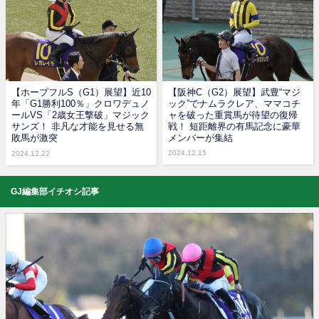
【ホープフルS（G1）展望】近10
【阪神C（G2）展望】武豊“マジ
年「G1勝利100％」クロワデュノ
ック”でナムラクレア、ママコチ
ールVS「2歳女王撃破」マジック
ャを破った重賞馬が待望の復帰
サンズ！ 非凡な才能を見せる無
戦！ 短距離界の有馬記念に豪華
敗馬が激突
メンバーが集結
2024.12.15
2024.12.22
GJ編集部イチオシ記事