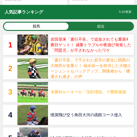
人気記事ランキング
5:30更新
競馬
総合
岩田望来「素行不良」で追放されても重賞4
勝目ゲット！ 減量トラブルや夜遊び発覚した
「問題児」が干されなかったワケ
「素行不良」で干された若手の更生に関西の
大御所が名乗り！ 福永祐一を担当した大物エ
ージェントもバックアップ…関係者から「優
遇され過ぎ」の声
未勝利ルーキーが「深刻理由」で乗鞍激減
憶測飛び交う角田大河の函館コース侵入