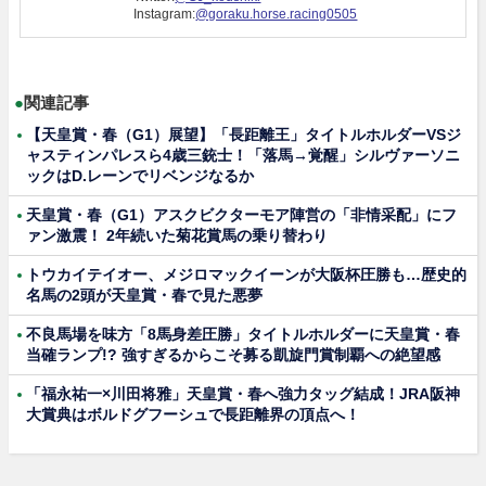
Instagram:
@goraku.horse.racing0505
●
関連記事
【天皇賞・春（G1）展望】「長距離王」タイトルホルダーVSジ
ャスティンパレスら4歳三銃士！「落馬→覚醒」シルヴァーソニ
ックはD.レーンでリベンジなるか
天皇賞・春（G1）アスクビクターモア陣営の「非情采配」にフ
ァン激震！ 2年続いた菊花賞馬の乗り替わり
トウカイテイオー、メジロマックイーンが大阪杯圧勝も…歴史的
名馬の2頭が天皇賞・春で見た悪夢
不良馬場を味方「8馬身差圧勝」タイトルホルダーに天皇賞・春
当確ランプ!? 強すぎるからこそ募る凱旋門賞制覇への絶望感
「福永祐一×川田将雅」天皇賞・春へ強力タッグ結成！JRA阪神
大賞典はボルドグフーシュで長距離界の頂点へ！