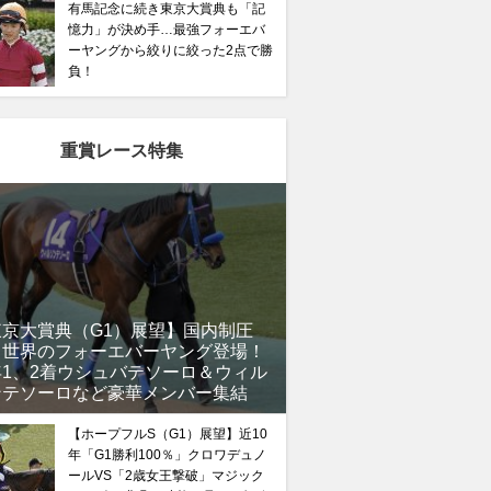
有馬記念に続き東京大賞典も「記
憶力」が決め手…最強フォーエバ
ーヤングから絞りに絞った2点で勝
負！
重賞レース特集
東京大賞典（G1）展望】国内制圧
、世界のフォーエバーヤング登場！
年1、2着ウシュバテソーロ＆ウィル
ンテソーロなど豪華メンバー集結
【ホープフルS（G1）展望】近10
年「G1勝利100％」クロワデュノ
ールVS「2歳女王撃破」マジック