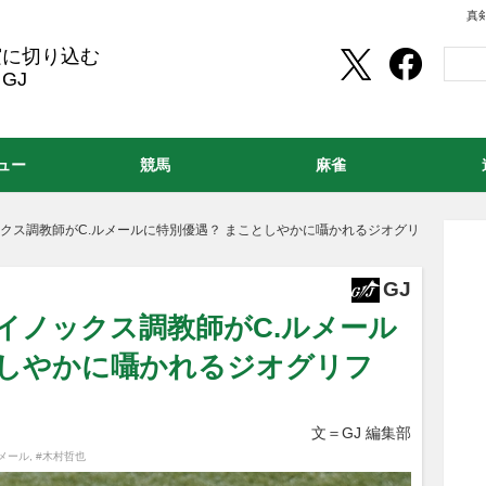
真
実に切り込む
GJ
ュー
競馬
麻雀
クス調教師がC.ルメールに特別優遇？ まことしやかに囁かれるジオグリ
GJ
イノックス調教師がC.ルメール
としやかに囁かれるジオグリフ
文＝GJ 編集部
メール
,
#木村哲也