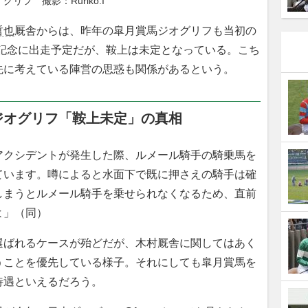
グリフ　撮影：Ruriko.I
哲也
厩舎からは、昨年の皐月賞馬ジオグリフも当初の
塚記念に出走予定だが、鞍上は未定となっている。こち
先に考えている陣営の思惑も関係があるという。
ジオグリフ「鞍上未定」の真相
アクシデントが発生した際、ルメール騎手の騎乗馬を
ています。噂によると水面下で既に押さえの騎手は確
しまうとルメール騎手を乗せられなくなるため、直前
よ」（同）
ばれるケースが殆どだが、木村厩舎に関してはあく
うことを優先している様子。それにしても皐月賞馬を
待遇といえるだろう。