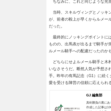
ちなみに、これと同じような光景
当時、スキルヴィングとノッキン
が、前者の鞍上が早くからルメー
だった。
最終的にノッキングポイントには
ものの、出馬表が出るまで騎手が
ルメール騎手への配慮だったのか
どちらにせよルメール騎手と木村
いなさそうだ。断然人気が予想さ
手。昨年の有馬記念（G1）に続く
愛を受ける陣営の信頼に応えられ
GJ 編集部
真剣勝負の裏にあ
作成した記事は1