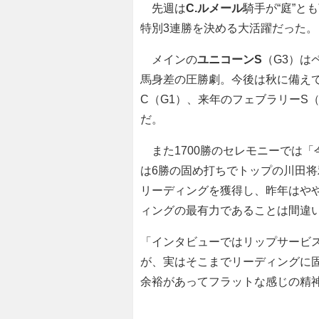
先週は
C.ルメール
騎手が“庭”と
特別3連勝を決める大活躍だった。
メインの
ユニコーンS
（G3）は
馬身差の圧勝劇。今後は秋に備えて
C（G1）、来年のフェブラリーS
だ。
また1700勝のセレモニーでは
は6勝の固め打ちでトップの川田将雅
リーディングを獲得し、昨年はや
ィングの最有力であることは間違
「インタビューではリップサービ
が、実はそこまでリーディングに
余裕があってフラットな感じの精