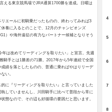
も言える東京競馬場でJRA通算1700勝を達成。日曜は
ペリエールに初騎乗だったものの、終わってみれば3
休養に入るとのことで、12月のチャンピオンズ
（G1）や海外遠征の有力なパートナー候補となりそう
「今年は改めてリーディングを取りたい」と宣言。先週
騎手とは1勝差の71勝。2017年から5年連続で全国
や成績を落としたものの、普通に乗ればやはりリーデ
いない。
ス的に『リーディングを取りたい』と言っていました
固執していませんし、川田騎手に比べて普段から常に
神状態なので、その辺も好循環の要因だと思います。