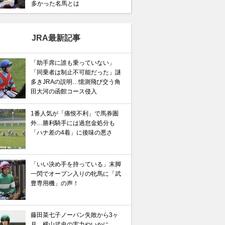
多かった名馬とは
JRA最新記事
「助手席に誰も乗っていない」
「同乗者は制止不可能だった」謎
多きJRAの説明…憶測飛び交う角
田大河の函館コース侵入
1番人気が「痛恨不利」で馬券圏
外…勝利騎手には過怠金処分も
「ハナ差の4着」に後味の悪さ
「いい決め手を持っている」末脚
一閃でオープン入りの牝馬に「武
豊専用機」の声！
藤田菜七子ノーバン失敗から3ヶ
月…横山武史の実力やいかに