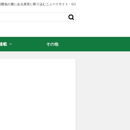
剣勝負の裏にある真実に斬り込むニュースサイト・GJ
連載
その他
・