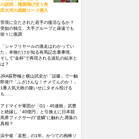
の説明…憶測飛び交う角
田大河の函館コース侵入
苦境に立たされた若手の復活なるか？
突如の独立、大手グループと疎遠でも
徐々に復調
「シャフリヤールの激走はわかってい
た」本物だけが知る有馬記念裏事情。
そして“金杯”で再現される波乱の結末と
は？
JRA荻野極と横山武史が「誤爆」で一触
即発!?「ふざけんな！ナメてんのか！」
1番人気大敗の腹いせにタオル投げる
も……
アドマイヤ軍団が「G1・45連敗」武豊
と絶縁し「40億円」と引換えに日本競
馬界フィクサーの”逆鱗”に触れた凋落の
真相？
浜中俊「哀愁」の1年。かつての相棒ソ