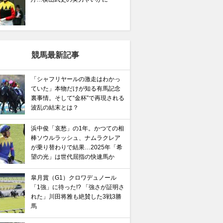
競馬最新記事
「シャフリヤールの激走はわかっ
ていた」本物だけが知る有馬記念
裏事情。そして“金杯”で再現される
波乱の結末とは？
浜中俊「哀愁」の1年。かつての相
棒ソウルラッシュ、ナムラクレア
が乗り替わりで結果…2025年「希
望の光」は世代屈指の快速馬か
皐月賞（G1）クロワデュノール
「1強」に待った!? 「強さが証明さ
れた」川田将雅も絶賛した3戦3勝
馬