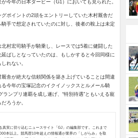
が今年の日本ダービー（G1）においても見られた。
グポイントの2頭をエントリーしていた木村厩舎だ
ル騎手で想定されていたのに対し、後者の鞍上は未定
北村宏司騎手が騎乗し、レースでは5着に健闘した
先延ばしとなっていたのは、もしかすると今回同様に
もしれない。
厩舎が絶大な信頼関係を築き上げていることは間違
れる今年の宝塚記念のイクイノックスとルメール騎
グランプリ連覇を成し遂げ、“特別待遇”ともいえる寵
るだろうか。
る真実に切り込むニュースサイト「GJ」の編集部です。これまで
0000本以上。競馬歴10年超えの情報通が業界の「しがらみ」を取