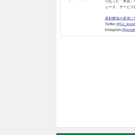
り払った「本音」
ュース、サービス
真剣勝負の真実に
Twitter:
@GJ_koush
Instagram:
@gorak