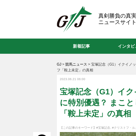
GJ
真剣勝負の真
ニュースサイト
新着記事
インタビ
GJ
>
競馬ニュース
>
宝塚記念（G1）イクイノッ
フ「鞍上未定」の真相
2023.06.21 06:00
宝塚記念（G1）イク
に特別優遇？ まこ
「鞍上未定」の真相
【この記事のキーワード】
#宝塚記念
,
#クリストフ・ル