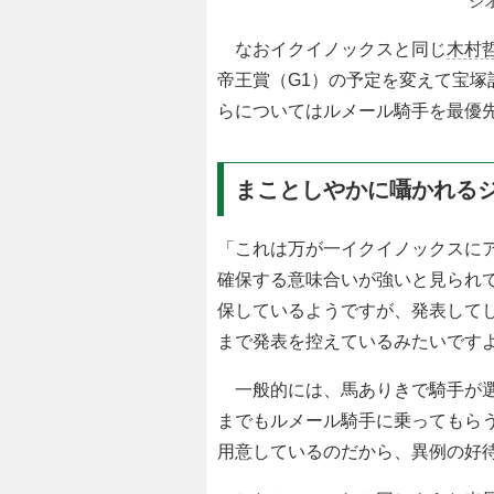
ジオ
なおイクイノックスと同じ
木村
帝王賞（G1）の予定を変えて宝
らについてはルメール騎手を最優
まことしやかに囁かれる
「これは万が一イクイノックスに
確保する意味合いが強いと見られ
保しているようですが、発表して
まで発表を控えているみたいです
一般的には、馬ありきで騎手が選
までもルメール騎手に乗ってもら
用意しているのだから、異例の好