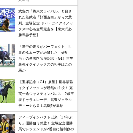
武豊の「将来のライバル」と目さ
れた若武者「顔面蒼白」からの悲
劇。宝塚記念（G1）はイクイノッ
クス中心も全馬完走を【東大式必
勝馬券予想】
「道中の走りがパーフェクト」世
界のR.ムーアが絶賛した「好配
当」の使者!? 宝塚記念（G1）世界
最強イクイノックスの相手はこの
馬か
【宝塚記念（G1）展望】世界最強
イクイノックスが断然の主役！ 充
実一途ジャスティンパレス、2歳王
者ドゥラエレーデ、武豊ジェラル
ディーナらＧ１馬8頭が集結
ディープインパクト以来「17年ぶ
り」優勝狙う武豊！ 宝塚記念優勝
馬でレジェンドが2番目に勝利数の