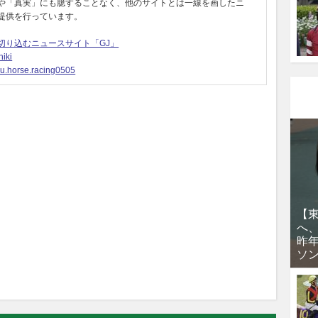
や「真実」にも臆することなく、他のサイトとは一線を画したニ
提供を行っています。
切り込むニュースサイト「GJ」
iki
u.horse.racing0505
【
へ
昨
ソ