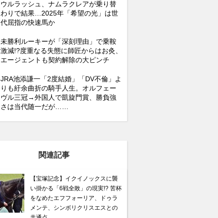
ウルラッシュ、ナムラクレアが乗り替
わりで結果…2025年「希望の光」は世
代屈指の快速馬か
未勝利ルーキーが「深刻理由」で乗鞍
激減!?度重なる失態に師匠からはお灸、
エージェントも契約解除の大ピンチ
JRA池添謙一「2度結婚」「DV不倫」よ
りも紆余曲折の騎手人生。オルフェー
ヴル三冠→外国人で凱旋門賞、勝負強
さは当代随一だが……
関連記事
【宝塚記念】イクイノックスに襲
い掛かる「6戦全敗」の現実!? 苦杯
をなめたエフフォーリア、ドゥラ
メンテ、シンボリクリスエスとの
共通点