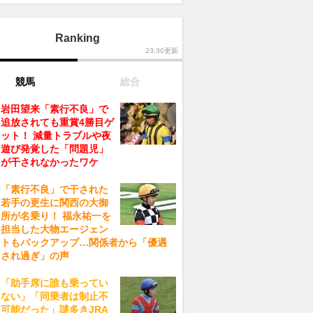
Ranking
23:30更新
競馬
総合
岩田望来「素行不良」で
追放されても重賞4勝目ゲ
ット！ 減量トラブルや夜
遊び発覚した「問題児」
が干されなかったワケ
「素行不良」で干された
若手の更生に関西の大御
所が名乗り！ 福永祐一を
担当した大物エージェン
トもバックアップ…関係者から「優遇
され過ぎ」の声
「助手席に誰も乗ってい
ない」「同乗者は制止不
可能だった」謎多きJRA