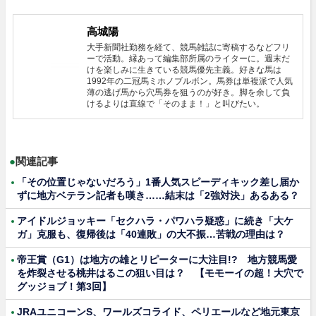
高城陽
大手新聞社勤務を経て、競馬雑誌に寄稿するなどフリ
ーで活動。縁あって編集部所属のライターに。週末だ
けを楽しみに生きている競馬優先主義。好きな馬は
1992年の二冠馬ミホノブルボン。馬券は単複派で人気
薄の逃げ馬から穴馬券を狙うのが好き。脚を余して負
けるよりは直線で「そのまま！」と叫びたい。
●
関連記事
「その位置じゃないだろう」1番人気スピーディキック差し届か
ずに地方ベテラン記者も嘆き……結末は「2強対決」あるある？
アイドルジョッキー「セクハラ・パワハラ疑惑」に続き「大ケ
ガ」克服も、復帰後は「40連敗」の大不振…苦戦の理由は？
帝王賞（G1）は地方の雄とリピーターに大注目!? 地方競馬愛
を炸裂させる桃井はるこの狙い目は？ 【モモーイの超！大穴で
グッジョブ！第3回】
JRAユニコーンS、ワールズコライド、ペリエールなど地元東京