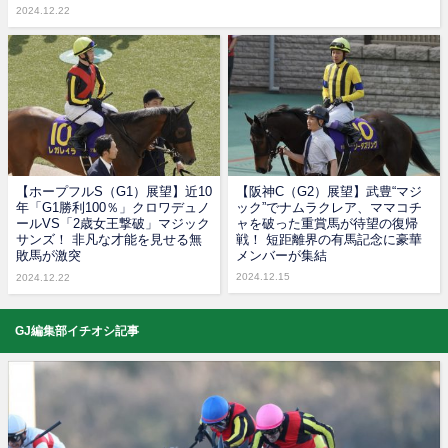
2024.12.22
【ホープフルS（G1）展望】近10
【阪神C（G2）展望】武豊“マジ
年「G1勝利100％」クロワデュノ
ック”でナムラクレア、ママコチ
ールVS「2歳女王撃破」マジック
ャを破った重賞馬が待望の復帰
サンズ！ 非凡な才能を見せる無
戦！ 短距離界の有馬記念に豪華
敗馬が激突
メンバーが集結
2024.12.15
2024.12.22
GJ編集部イチオシ記事