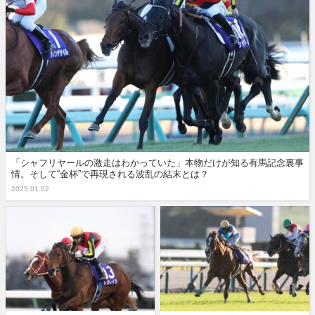
「シャフリヤールの激走はわかっていた」本物だけが知る有馬記念裏事
情。そして“金杯”で再現される波乱の結末とは？
2025.01.02