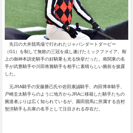
先日の大井競馬場で行われたジャパンダートダービー
（G1）を制して無敗の三冠を成し遂げたミックファイア。鞍
上の御神本訓史騎手の好騎乗も光る快挙だった。南関東の名
手が武豊騎手や川田将雅騎手を相手に素晴らしい腕前を披露
した。
元JRA騎手の安藤勝己氏や
岩田康誠
騎手、内田博幸騎手、
戸崎圭太騎手らのように地方からJRAに移籍した騎手たちの
腕達者ぶりは広く知られているが、園田競馬に所属する
吉村
智洋
騎手も兵庫の名手として注目される存在だ。