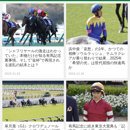
浜中俊「哀愁」の1年。かつての
「シャフリヤールの激走はわかっ
相棒ソウルラッシュ、ナムラクレ
ていた」本物だけが知る有馬記念
アが乗り替わりで結果…2025年
裏事情。そして“金杯”で再現され
「希望の光」は世代屈指の快速馬
る波乱の結末とは？
か
2025.01.02
2024.12.30
皐月賞（G1）クロワデュノール
有馬記念に続き東京大賞典も「記