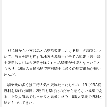
3月1日から地方競馬との交流競走における騎手の騎乗につ
いて、当日免許を有する地方所属騎手が全ての競走（若手騎
手競走および障害競走を除く）への騎乗が可能となったこと
もあり、16日の日曜福島で吉村騎手に多くの騎乗依頼が舞い
込んだ。
騎乗馬の多くは二桁人気の穴馬だったものの、1RでJRA初
勝利を挙げた同日に2勝目も挙げたのだから悪くない成績であ
る。上位人気馬でしっかりと馬券に絡み、6番人気馬で勝利と
結果もついてきた。