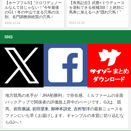
【ホープフルS】“クロワデュノー
【有馬記念】武豊×ドウデュース
ルなんて目じゃない！”今年最後
を逆転できる候補3頭！と絶対に
のG1！冬の中山で走る穴馬の法
馬券に加えるべき“隠れ穴馬！”
則、名門調教師絶賛の穴馬！
2024.12.20
2024.12.24
SNS
地方競馬の名手が「JRA初勝利」で存在感、ミルファームの全面
バックアップで関係者の評価急上昇中のページです。GJは、競
馬、
岩田康誠
,
岩田望来
,
御神本訓史
,
吉村智洋
の最新ニュースを
ファンにいち早くお届けします。ギャンブルの本質に切り込むな
らGJへ！