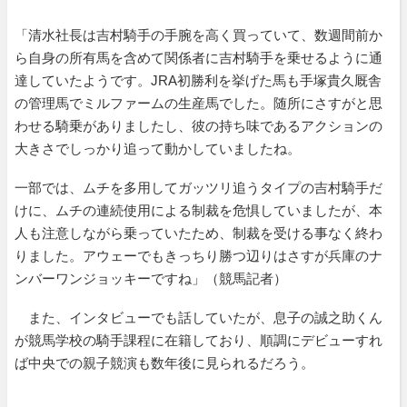
「清水社長は吉村騎手の手腕を高く買っていて、数週間前か
ら自身の所有馬を含めて関係者に吉村騎手を乗せるように通
達していたようです。JRA初勝利を挙げた馬も手塚貴久厩舎
の管理馬でミルファームの生産馬でした。随所にさすがと思
わせる騎乗がありましたし、彼の持ち味であるアクションの
大きさでしっかり追って動かしていましたね。
一部では、ムチを多用してガッツリ追うタイプの吉村騎手だ
けに、ムチの連続使用による制裁を危惧していましたが、本
人も注意しながら乗っていたため、制裁を受ける事なく終わ
りました。アウェーでもきっちり勝つ辺りはさすが兵庫のナ
ンバーワンジョッキーですね」（競馬記者）
また、インタビューでも話していたが、息子の誠之助くん
が競馬学校の騎手課程に在籍しており、順調にデビューすれ
ば中央での親子競演も数年後に見られるだろう。