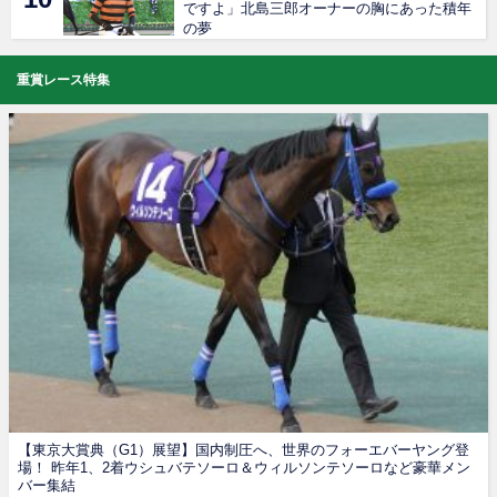
ですよ」北島三郎オーナーの胸にあった積年
の夢
重賞レース特集
【東京大賞典（G1）展望】国内制圧へ、世界のフォーエバーヤング登
場！ 昨年1、2着ウシュバテソーロ＆ウィルソンテソーロなど豪華メン
バー集結