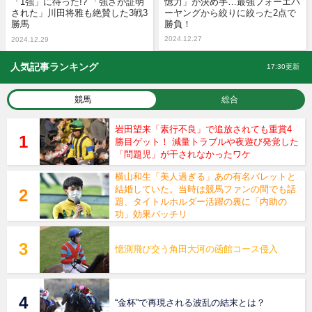
「1強」に待った!? 「強さが証明
憶力」が決め手…最強フォーエバ
された」川田将雅も絶賛した3戦3
ーヤングから絞りに絞った2点で
勝馬
勝負！
2024.12.27
2024.12.29
人気記事ランキング
17:30更新
競馬
総合
岩田望来「素行不良」で追放されても重賞4
勝目ゲット！ 減量トラブルや夜遊び発覚した
「問題児」が干されなかったワケ
横山和生「美人過ぎる」あの有名バレットと
結婚していた。当時は競馬ファンの間でも話
題、タイトルホルダー活躍の裏に「内助の
功」効果バッチリ
憶測飛び交う角田大河の函館コース侵入
“金杯”で再現される波乱の結末とは？