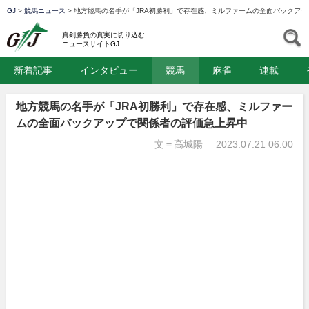
GJ
>
競馬ニュース
>
地方競馬の名手が「JRA初勝利」で存在感、ミルファームの全面バックア
GJ
S
真剣勝負の真実に切り込む
ニュースサイトGJ
新着記事
インタビュー
競馬
麻雀
連載
地方競馬の名手が「JRA初勝利」で存在感、ミルファー
ムの全面バックアップで関係者の評価急上昇中
文＝高城陽
2023.07.21 06:00