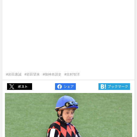
#岩田康誠
#岩田望来
#御神本訓史
#吉村智洋