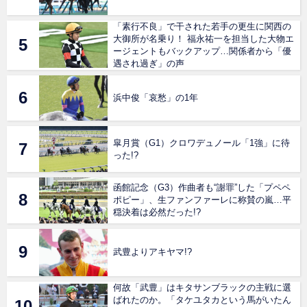
「素行不良」で干された若手の更生に関西の
大御所が名乗り！ 福永祐一を担当した大物エ
ージェントもバックアップ…関係者から「優
遇され過ぎ」の声
浜中俊「哀愁」の1年
皐月賞（G1）クロワデュノール「1強」に待
った!?
函館記念（G3）作曲者も“謝罪”した「プペペ
ポピー」、生ファンファーレに称賛の嵐…平
穏決着は必然だった!?
武豊よりアキヤマ!?
何故「武豊」はキタサンブラックの主戦に選
ばれたのか。「タケユタカという馬がいたん