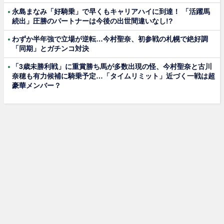
永島まなみ「好騎乗」で早くもキャリアハイに到達！ 「活躍馬
続出」圧勝のパートナーは今後の出世間違いなし!?
わずか半年強で立場が逆転…今村聖奈、初参戦の札幌で絶好調
「同期」とガチンコ対決
「3歳未勝利戦」に重賞勝ち馬が多数出現の怪、今村聖奈と古川
奈穂も有力候補に騎乗予定…「タイムリミット」近づく一戦は超
豪華メンバー？