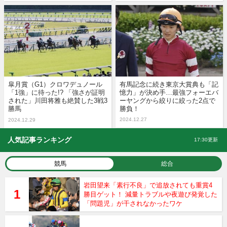
皐月賞（G1）クロワデュノール
有馬記念に続き東京大賞典も「記
「1強」に待った!? 「強さが証明
憶力」が決め手…最強フォーエバ
された」川田将雅も絶賛した3戦3
ーヤングから絞りに絞った2点で
勝馬
勝負！
2024.12.27
2024.12.29
人気記事ランキング
17:30更新
競馬
総合
岩田望来「素行不良」で追放されても重賞4
勝目ゲット！ 減量トラブルや夜遊び発覚した
「問題児」が干されなかったワケ