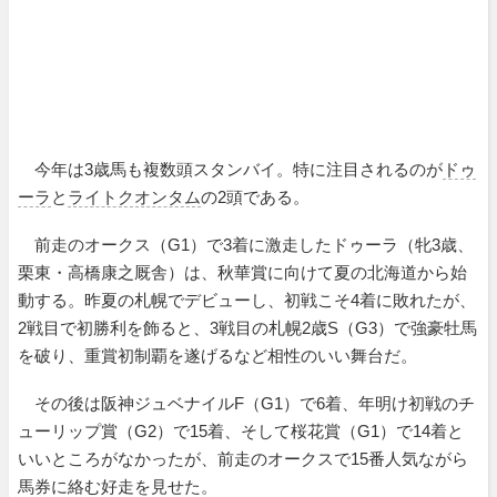
今年は3歳馬も複数頭スタンバイ。特に注目されるのが
ドゥ
ーラ
と
ライトクオンタム
の2頭である。
前走のオークス（G1）で3着に激走したドゥーラ（牝3歳、
栗東・高橋康之厩舎）は、秋華賞に向けて夏の北海道から始
動する。昨夏の札幌でデビューし、初戦こそ4着に敗れたが、
2戦目で初勝利を飾ると、3戦目の札幌2歳S（G3）で強豪牡馬
を破り、重賞初制覇を遂げるなど相性のいい舞台だ。
その後は阪神ジュベナイルF（G1）で6着、年明け初戦のチ
ューリップ賞（G2）で15着、そして桜花賞（G1）で14着と
いいところがなかったが、前走のオークスで15番人気ながら
馬券に絡む好走を見せた。