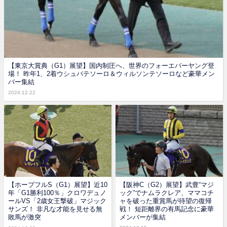
【東京大賞典（G1）展望】国内制圧へ、世界のフォーエバーヤング登
場！ 昨年1、2着ウシュバテソーロ＆ウィルソンテソーロなど豪華メン
バー集結
2024.12.22
【ホープフルS（G1）展望】近10
【阪神C（G2）展望】武豊“マジ
年「G1勝利100％」クロワデュノ
ック”でナムラクレア、ママコチ
ールVS「2歳女王撃破」マジック
ャを破った重賞馬が待望の復帰
サンズ！ 非凡な才能を見せる無
戦！ 短距離界の有馬記念に豪華
敗馬が激突
メンバーが集結