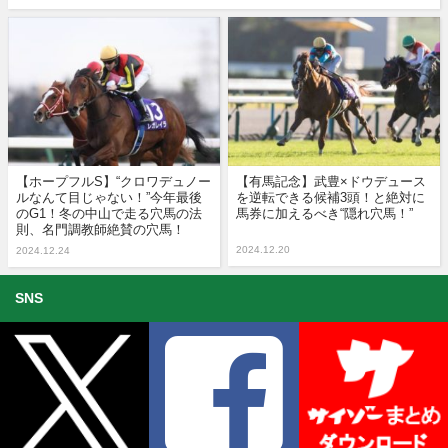
【ホープフルS】“クロワデュノー
【有馬記念】武豊×ドウデュース
ルなんて目じゃない！”今年最後
を逆転できる候補3頭！と絶対に
のG1！冬の中山で走る穴馬の法
馬券に加えるべき“隠れ穴馬！”
則、名門調教師絶賛の穴馬！
2024.12.20
2024.12.24
SNS