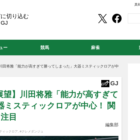
真
実に切り込む
GJ
ュー
競馬
麻雀
】川田将雅「能力が高すぎて勝ってしまった」大器ミスティックロアが中
GJ
）展望】川田将雅「能力が高すぎて
器ミスティックロアが中心！ 関
も注目
編集部
ティックロア
,
#クレメダンジュ