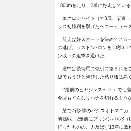
1800mを走り、2着に好走してい
エクロジャイト（牡3歳、栗東・
ラス初勝利を挙げたヘニーヒュー
前走は好スタートを決めてスムーズ
の逃げ。ラスト4ハロンを13秒3-1
ン以下の追撃を退けた。
道中は後続馬に強引に絡まれるこ
線でもうひと伸びした粘り腰は高
2走前のヒヤシンスS（L）でも
今回もすんなりハナを切れるよう
芝で7戦3勝のパクスオトマニカ
初挑戦。2走前にプリンシパルS（
打ったものの、力及ばず13着に敗