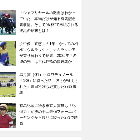
「シャフリヤールの激走はわかっ
ていた」本物だけが知る有馬記念
裏事情。そして“金杯”で再現される
波乱の結末とは？
浜中俊「哀愁」の1年。かつての相
棒ソウルラッシュ、ナムラクレア
が乗り替わりで結果…2025年「希
望の光」は世代屈指の快速馬か
皐月賞（G1）クロワデュノール
「1強」に待った!? 「強さが証明さ
れた」川田将雅も絶賛した3戦3勝
馬
有馬記念に続き東京大賞典も「記
憶力」が決め手…最強フォーエバ
ーヤングから絞りに絞った2点で勝
負！