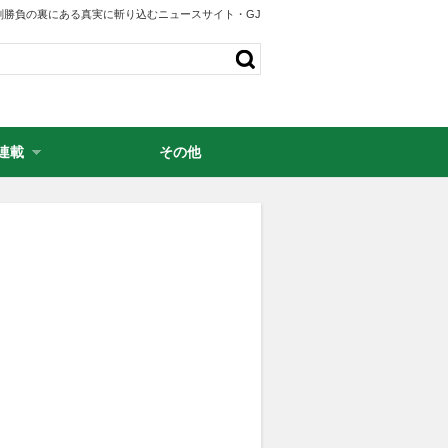
剣勝負の裏にある真実に斬り込むニュースサイト・GJ
連載
その他
・