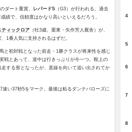
定のダート重賞、
レパードS
（G3）が行われる。過去
2」の好成績で、信頼度はかなり高いといえるだろう。
スティックロア
（牡3歳、栗東・矢作芳人厩舎）が、
ば、1番人気に支持されるはずだ。
馬と初対戦となった前走・1勝クラスが将来性を感じ
の実戦とあって、道中は行きっぷりが今一つ。鞍上の
追走する形となったが、直線を向いて追い出されてか
7速い37秒5をマーク。最後は粘るダンテバローズに