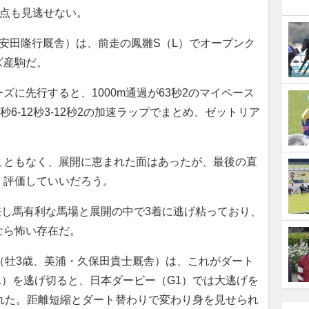
る点も見逃せない。
安田隆行厩舎）は、前走の鳳雛S（L）でオープンク
ズ産駒だ。
に先行すると、1000m通過が63秒2のマイペース
2秒6-12秒3-12秒2の加速ラップでまとめ、ゼットリア
ともなく、展開に恵まれた面はあったが、最後の直
く評価していいだろう。
差し馬有利な馬場と展開の中で3着に逃げ粘っており、
なら怖い存在だ。
（牡3歳、美浦・久保田貴士厩舎）は、これがダート
L）を逃げ切ると、日本ダービー（G1）では大逃げを
れた。距離短縮とダート替わりで変わり身を見せられ