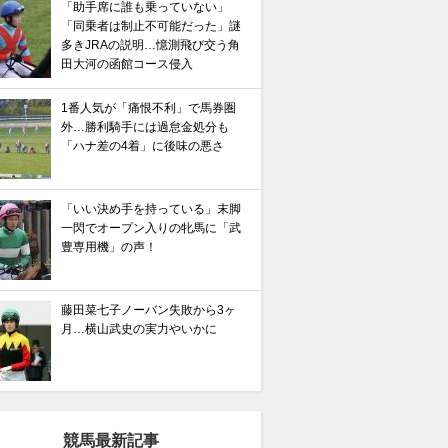
「助手席に誰も乗っていない」
「同乗者は制止不可能だった」謎
多きJRAの説明…憶測飛び交う角
田大河の函館コース侵入
1番人気が「痛恨不利」で馬券圏
外…勝利騎手には過怠金処分も
「ハナ差の4着」に後味の悪さ
「いい決め手を持っている」末脚
一閃でオープン入りの牝馬に「武
豊専用機」の声！
藤田菜七子ノーバン失敗から3ヶ
月…横山武史の実力やいかに
競馬最新記事