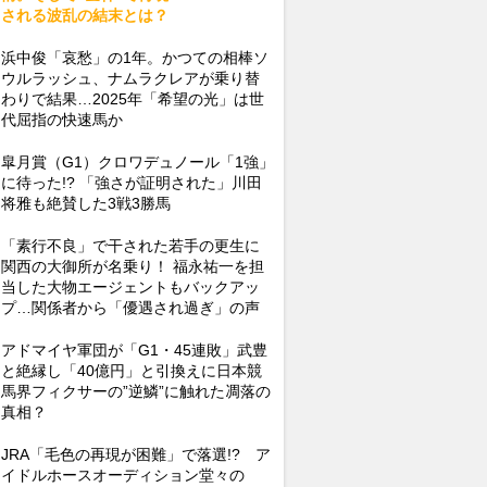
される波乱の結末とは？
浜中俊「哀愁」の1年。かつての相棒ソ
ウルラッシュ、ナムラクレアが乗り替
わりで結果…2025年「希望の光」は世
代屈指の快速馬か
皐月賞（G1）クロワデュノール「1強」
に待った!? 「強さが証明された」川田
将雅も絶賛した3戦3勝馬
「素行不良」で干された若手の更生に
関西の大御所が名乗り！ 福永祐一を担
当した大物エージェントもバックアッ
プ…関係者から「優遇され過ぎ」の声
アドマイヤ軍団が「G1・45連敗」武豊
と絶縁し「40億円」と引換えに日本競
馬界フィクサーの”逆鱗”に触れた凋落の
真相？
JRA「毛色の再現が困難」で落選!? ア
イドルホースオーディション堂々の