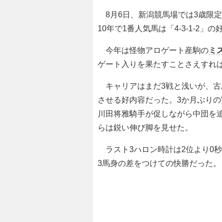
8月6日、新潟競馬場では3歳限
10年で1番人気馬は「4-3-1-
今年は怪物アロゲート産駒の
ミ
ゲート入りを果たすことさえすれ
キャリアはまだ3戦と浅いが、古
させる好内容だった。3か月ぶり
川田将雅騎手が促しながら中団を
らは鋭い伸び脚を見せた。
ラスト3ハロン時計は2位より0秒
3馬身の差をつけての快勝だった。