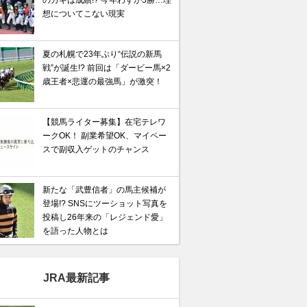
のカギは成績!? 今年わずか5勝…理
想についてこない現実
夏の札幌で23年ぶり“伝説の新馬
戦”が誕生!? 前回は「ダービー馬×2
歳王者×悲運の最強馬」が激突！
【競馬ライター募集】在宅テレワ
ークOK！ 副業希望OK、マイペー
スで副収入ゲットのチャンス
新たな「武豊信者」の馬主候補が
登場!? SNSにツーショット写真を
投稿し26年来の「レジェンド愛」
を語った人物とは
JRA最新記事