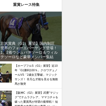
重賞レース特集
東京大賞典（G1）展望】国内制圧
、世界のフォーエバーヤング登場！
年1、2着ウシュバテソーロ＆ウィル
ンテソーロなど豪華メンバー集結
【ホープフルS（G1）展望】近10
年「G1勝利100％」クロワデュノ
ールVS「2歳女王撃破」マジック
サンズ！ 非凡な才能を見せる無敗
馬が激突
【阪神C（G2）展望】武豊“マジッ
ク”でナムラクレア、ママコチャを
破った重賞馬が待望の復帰戦！ 短