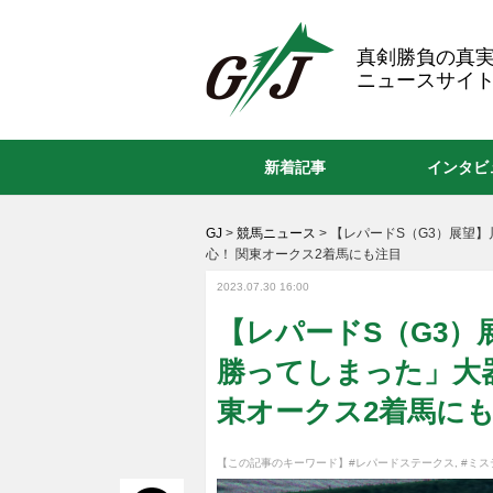
GJ
真剣勝負の真
ニュースサイト
新着記事
インタビ
GJ
>
競馬ニュース
>
【レパードS（G3）展望
心！ 関東オークス2着馬にも注目
2023.07.30 16:00
【レパードS（G3
勝ってしまった」大
東オークス2着馬に
【この記事のキーワード】
#レパードステークス
,
#ミス