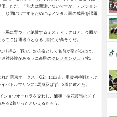
評価。ただ、「能力は間違いないですが、テンション
と、順調に出世するためにはメンタル面の成長を課題
ト馬に育つ」と絶賛するミスティックロア。今回が
ならここは通過点となる可能性が高そうだ。
なり得る一戦で、対抗格として名前が挙がるのは、
で連対経験があるラニ産駒の
クレメダンジュ
（牝3
われた関東オークス（G2）に出走。重賞初挑戦だった
イバトルマリンに1馬身及ばず、2着に敗れた。
イショウオーロラを交わし、浦和・桜花賞馬のメイ
値ある2着だったといえるだろう。