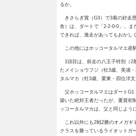
るか。
きさらぎ賞（G3）で3着の好走
舎）は、ダートで「2-2-0-0」
できれば、激走があってもおかし
この他にはホッコータルマエ産駒
1頭目は、前走の八王子特別（2
たメイショウフジ（牡3歳、美浦・
タルマカ（牡3歳、栗東・四位洋
父ホッコータルマエはダートG1・
築いた絶対王者だったが、重賞初制
ッコータルマカは、父と同じよう
これ以外にも2戦2勝のオメガギ
クラスを勝っているライオットガ