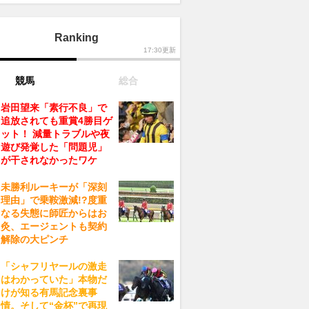
Ranking
17:30更新
競馬
総合
岩田望来「素行不良」で
追放されても重賞4勝目ゲ
ット！ 減量トラブルや夜
遊び発覚した「問題児」
が干されなかったワケ
未勝利ルーキーが「深刻
理由」で乗鞍激減!?度重
なる失態に師匠からはお
灸、エージェントも契約
解除の大ピンチ
「シャフリヤールの激走
はわかっていた」本物だ
けが知る有馬記念裏事
情。そして“金杯”で再現