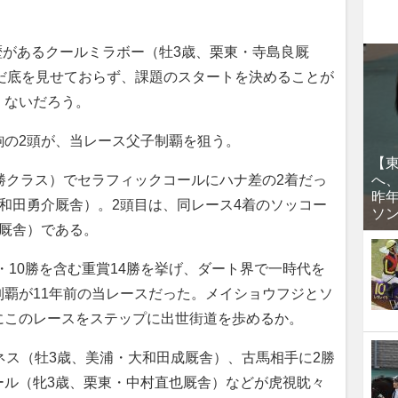
歴があるクールミラボー（牡3歳、栗東・寺島良厩
。まだ底を見せておらず、課題のスタートを決めることが
くないだろう。
の2頭が、当レース父子制覇を狙う。
【
勝クラス）でセラフィックコールにハナ差の2着だっ
へ
昨
和田勇介厩舎）。2頭目は、同レース4着のソッコー
ソ
文厩舎）である。
10勝を含む重賞14勝を挙げ、ダート界で一時代を
覇が11年前の当レースだった。メイショウフジとソ
にこのレースをステップに出世街道を歩めるか。
ネス（牡3歳、美浦・大和田成厩舎）、古馬相手に2勝
ール（牝3歳、栗東・中村直也厩舎）などが虎視眈々