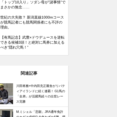
「トップ10入り」ソダシ母が“諸事情”で
まさかの無念……
世紀の大失敗？ 新潟直線1000mコース
が競馬記者にも競馬関係者にも不評の
理由。
【有馬記念】武豊×ドウデュースを逆転
できる候補3頭！と絶対に馬券に加える
べき“隠れ穴馬！”
関連記事
川田将雅×中内田充正厩舎がリバテ
ィアイランドに続く連覇！ G1馬の
「全弟」が活躍馬続々の出世レー
ス完勝
M.ミシェル「悲願」JRA通年免許