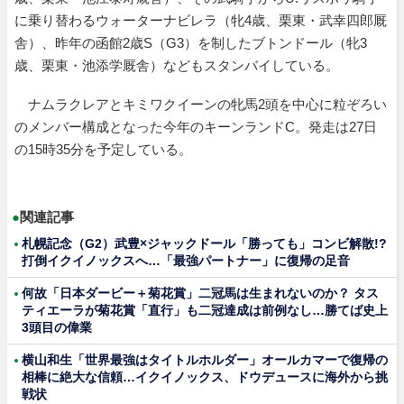
に乗り替わるウォーターナビレラ（牝4歳、栗東・武幸四郎厩
舎）、昨年の函館2歳S（G3）を制したブトンドール（牝3
歳、栗東・池添学厩舎）などもスタンバイしている。
ナムラクレアとキミワクイーンの牝馬2頭を中心に粒ぞろい
のメンバー構成となった今年のキーンランドC。発走は27日
の15時35分を予定している。
●
関連記事
札幌記念（G2）武豊×ジャックドール「勝っても」コンビ解散!?
打倒イクイノックスへ…「最強パートナー」に復帰の足音
何故「日本ダービー＋菊花賞」二冠馬は生まれないのか？ タス
ティエーラが菊花賞「直行」も二冠達成は前例なし…勝てば史上
3頭目の偉業
横山和生「世界最強はタイトルホルダー」オールカマーで復帰の
相棒に絶大な信頼…イクイノックス、ドウデュースに海外から挑
戦状