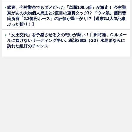
武豊、今村聖奈でもダメだった「単勝108.5倍」が激走！ 今村聖
奈があの大物個人馬主と2度目の重賞タッグ!? 『ウマ娘』藤田晋
氏所有「2.3億円ホース」の評価が爆上がり!?【週末GJ人気記事
ぶった斬り！】
「女王交代」を予感させる女の戦いが熱い！川田将雅、C.ルメー
ルに負けないリーディング争い…新潟2歳S（G3）永島まなみに
訪れた絶好のチャンス