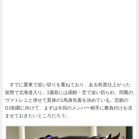
すでに栗東で追い切りを重ねており、ある程度仕上がった
状態で北海道入り。1週前には函館・芝で追い切られ、同厩の
ヴァトレニと併せて貫禄の1馬身先着を決めている。悲願の
G1制覇に向けて、まずは今回のメンバー相手に勝負付けを済
ませておきたいところだろう。