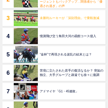
ージェントもバックアップ…関係者から「優
遇され過ぎ」の声
未勝利ルーキーが「深刻理由」で乗鞍激減
憶測飛び交う角田大河の函館コース侵入
“金杯”で再現される波乱の結末とは？
苦境に立たされた若手の復活なるか？ 突如の
独立、大手グループと疎遠でも徐々に復調
アドマイヤ「G1・45連敗」