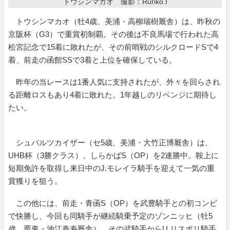
トウシンマカオ 撮影：Ruriko.I
トウシンマカオ（牡4歳、美浦・高柳瑞樹厩舎）は、昨秋の
京阪杯（G3）で重賞初制覇。その後は不良馬場で行われた高
松宮記念で15着に敗れたが、その前哨戦のシルクロードSで4
着、前走の函館SSで3着と上位を確保している。
昨年の当レースは1番人気に支持されたが、外々を回らされ
る距離ロスもあり4着に敗れた。1年越しのリベンジに期待し
たい。
シュバルツカイザー（セ5歳、美浦・大竹正博厩舎）は、
UHB杯（3勝クラス）、しらかばS（OP）を2連勝中。鞍上に
短期免許を取得し来日中のJ.モレイラ騎手を迎えて一気の重
賞獲りを狙う。
この他には、前走・青函S（OP）を武豊騎手との初コンビ
で快勝し、今回も同騎手が継続騎乗予定のゾンニッヒ（牡5
歳、栗東・池江泰寿厩舎）、その武騎手からU.リスポリ騎手