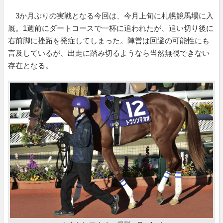
3か月ぶりの実戦となる今回は、今月上旬に札幌競馬場に入
厩。1週前にダートコースで一杯に追われたが、追い切り後に
右前脚に挫跖を発症してしまった。陣営は回避の可能性にも
言及しているが、出走に踏み切るようなら当然無視できない
存在となる。