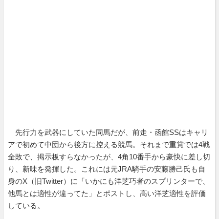
先行力を武器にしていた同馬だが、前走・函館SSはキャリ
アで初めて中団から後方に控える競馬。それまで重賞では4戦
全敗で、掲示板すらなかったが、4角10番手から豪快に差し切
り、新味を発揮した。これには元JRA騎手の安藤勝己氏も自
身のX（旧Twitter）に「いかにも洋芝巧者のスプリンターで、
他馬とは適性が違ってた」とポストし、高い洋芝適性を評価
している。