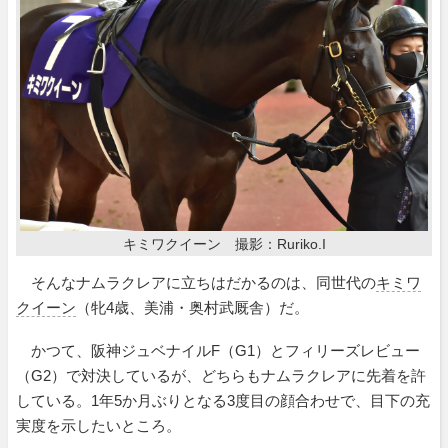
キミワクイーン 撮影：Ruriko.I
そんなナムラクレアに立ちはだかるのは、同世代の
キミワ
クイーン
（牝4歳、美浦・奥村武厩舎）だ。
かつて、阪神ジュベナイルF（G1）とフィリーズレビュー
（G2）で対決しているが、どちらもナムラクレアに先着を許
している。1年5か月ぶりとなる3度目の顔合わせで、目下の充
実度を示したいところ。