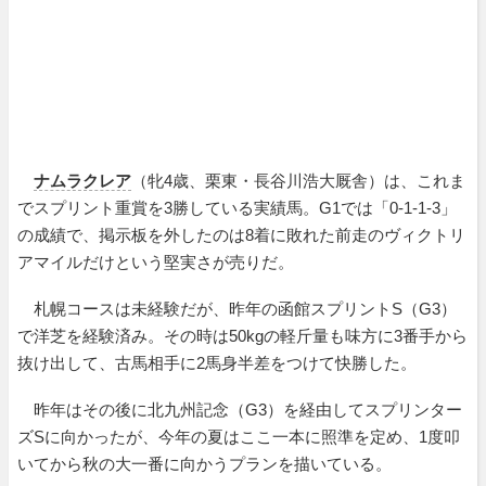
ナムラクレア
（牝4歳、栗東・長谷川浩大厩舎）は、これま
でスプリント重賞を3勝している実績馬。G1では「0-1-1-3」
の成績で、掲示板を外したのは8着に敗れた前走のヴィクトリ
アマイルだけという堅実さが売りだ。
札幌コースは未経験だが、昨年の函館スプリントS（G3）
で洋芝を経験済み。その時は50kgの軽斤量も味方に3番手から
抜け出して、古馬相手に2馬身半差をつけて快勝した。
昨年はその後に北九州記念（G3）を経由してスプリンター
ズSに向かったが、今年の夏はここ一本に照準を定め、1度叩
いてから秋の大一番に向かうプランを描いている。