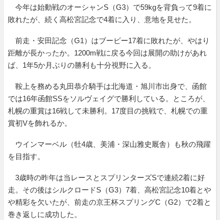
今年は始動戦のオーシャンS（G3）で59kgを背負って9着に
敗れたが、続く高松宮記念で4着に入り、意地を見せた。
前走・安田記念（G1）はブービー17着に敗れたが、やはり
距離が長かったか。1200m戦に戻る今回は展開の助けがあれ
ば、1年5か月ぶりの勝利も十分視野に入る。
鞍上を務める丸田恭介騎手は北海道・旭川市出身で、函館
では16年函館SSをソルヴェイグで勝利している。ところが、
札幌の重賞は16戦して未勝利。17度目の挑戦で、札幌での重
賞初Vを飾れるか。
ウインマーベル（牡4歳、美浦・深山雅史厩舎）も秋の飛躍
を目指す。
3歳時の昨年は当レースとスプリンターズSで連続2着に好
走。その後はシルクロードS（G3）7着、高松宮記念10着とや
や精彩を欠いたが、前走の京王杯スプリングC（G2）で2着と
巻き返しに成功した。