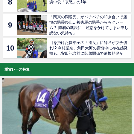
浜中俊「哀愁」の1年
「関東の問題児」がバチバチの叩き合いで痛
恨の騎乗停止…被害馬の騎手からもクレー
ム？ 降着の裁決に「迷惑をかけてしまい申し
訳ない気持ち」
目を掛けた愛弟子の「造反」に師匠がブチ切
れ!? 今村聖奈、角田大河の謹慎中に存在感発
揮も…安田記念前に師弟関係で遺恨勃発か
重賞レース特集