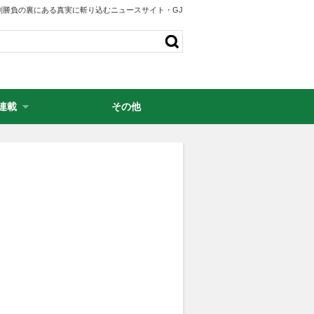
剣勝負の裏にある真実に斬り込むニュースサイト・GJ
連載
その他
・