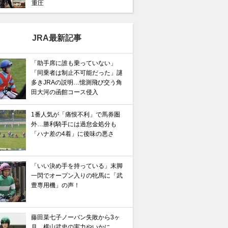
重圧
JRA最新記事
「助手席に誰も乗っていない」
「同乗者は制止不可能だった」謎
多きJRAの説明…憶測飛び交う角
田大河の函館コース侵入
1番人気が「痛恨不利」で馬券圏
外…勝利騎手には過怠金処分も
「ハナ差の4着」に後味の悪さ
「いい決め手を持っている」末脚
一閃でオープン入りの牝馬に「武
豊専用機」の声！
藤田菜七子ノーバン失敗から3ヶ
月…横山武史の実力やいかに