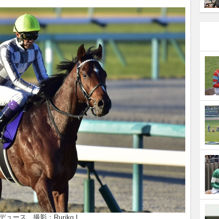
デュース　撮影：Ruriko.I