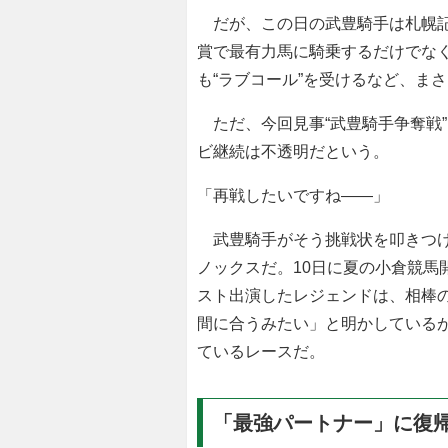
だが、この日の武豊騎手は札幌記
賞で最有力馬に騎乗するだけでな
も“ラブコール”を受けるなど、ま
ただ、今回見事“武豊騎手争奪戦
ビ継続は不透明だという。
「再戦したいですね――」
武豊騎手がそう挑戦状を叩きつけ
ノックスだ。10日に夏の小倉競馬
スト出演したレジェンドは、相棒
間に合うみたい」と明かしている
ているレースだ。
「最強パートナー」に復