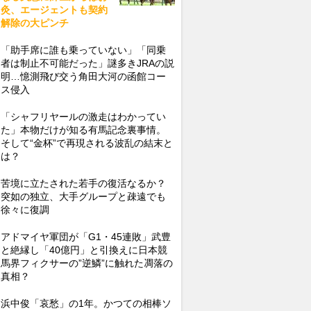
灸、エージェントも契約
解除の大ピンチ
「助手席に誰も乗っていない」「同乗
者は制止不可能だった」謎多きJRAの説
明…憶測飛び交う角田大河の函館コー
ス侵入
「シャフリヤールの激走はわかってい
た」本物だけが知る有馬記念裏事情。
そして“金杯”で再現される波乱の結末と
は？
苦境に立たされた若手の復活なるか？
突如の独立、大手グループと疎遠でも
徐々に復調
アドマイヤ軍団が「G1・45連敗」武豊
と絶縁し「40億円」と引換えに日本競
馬界フィクサーの”逆鱗”に触れた凋落の
真相？
浜中俊「哀愁」の1年。かつての相棒ソ