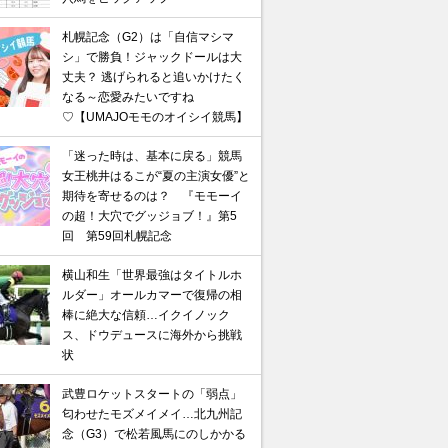
札幌記念（G2）は「自信マシマ
シ」で勝負！ジャックドールは大
丈夫？ 逃げられると追いかけたく
なる～恋愛みたいですね
♡【UMAJOモモのオイシイ競馬】
「迷った時は、基本に戻る」競馬
女王桃井はるこが“夏の主演女優”と
期待を寄せるのは？ 『モモーイ
の超！大穴でグッジョブ！』第5
回 第59回札幌記念
横山和生「世界最強はタイトルホ
ルダー」オールカマーで復帰の相
棒に絶大な信頼…イクイノック
ス、ドウデュースに海外から挑戦
状
武豊ロケットスタートの「弱点」
匂わせたモズメイメイ…北九州記
念（G3）で松若風馬にのしかかる