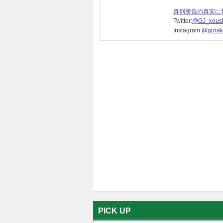
真剣勝負の真実に
Twitter:
@GJ_koush
Instagram:
@gorak
PICK UP