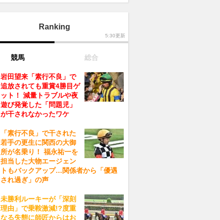
Ranking
5:30更新
競馬
総合
岩田望来「素行不良」で
追放されても重賞4勝目ゲ
ット！ 減量トラブルや夜
遊び発覚した「問題児」
が干されなかったワケ
「素行不良」で干された
若手の更生に関西の大御
所が名乗り！ 福永祐一を
担当した大物エージェン
トもバックアップ…関係者から「優遇
され過ぎ」の声
未勝利ルーキーが「深刻
理由」で乗鞍激減!?度重
なる失態に師匠からはお