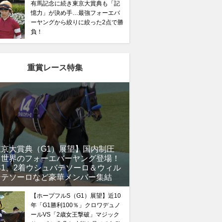
有馬記念に続き東京大賞典も「記
憶力」が決め手…最強フォーエバ
ーヤングから絞りに絞った2点で勝
負！
重賞レース特集
東京大賞典（G1）展望】国内制圧
、世界のフォーエバーヤング登場！
年1、2着ウシュバテソーロ＆ウィル
ンテソーロなど豪華メンバー集結
【ホープフルS（G1）展望】近10
年「G1勝利100％」クロワデュノ
ールVS「2歳女王撃破」マジック