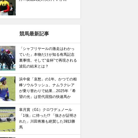
競馬最新記事
「シャフリヤールの激走はわかっ
ていた」本物だけが知る有馬記念
裏事情。そして“金杯”で再現される
波乱の結末とは？
浜中俊「哀愁」の1年。かつての相
棒ソウルラッシュ、ナムラクレア
が乗り替わりで結果…2025年「希
望の光」は世代屈指の快速馬か
皐月賞（G1）クロワデュノール
「1強」に待った!? 「強さが証明さ
れた」川田将雅も絶賛した3戦3勝
馬