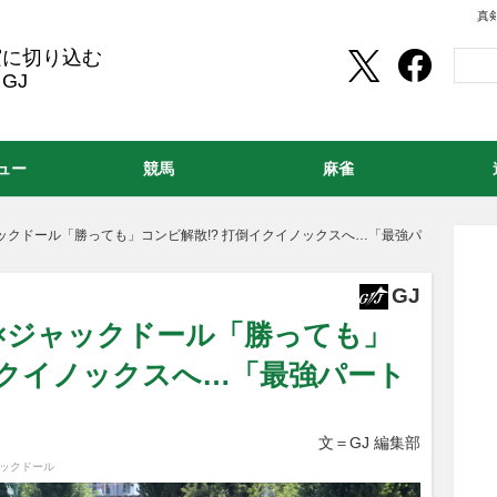
真
実に切り込む
GJ
ュー
競馬
麻雀
ックドール「勝っても」コンビ解散!? 打倒イクイノックスへ…「最強パ
GJ
豊×ジャックドール「勝っても」
イクイノックスへ…「最強パート
文＝GJ 編集部
ャックドール