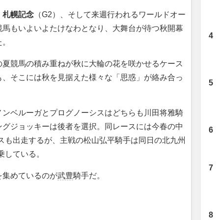
・
札幌記念
（G2）、そして来週行われるワールドオー
競馬もいよいよたけなわとなり、大舞台が待つ秋開幕
た。
夏競馬の積み重ねが秋に大輪の花を咲かせるケース
も、そこには秋を見据えた様々な「思惑」が絡み合っ
ンベルーガとプログノーシスはどちらも川田将雅騎
ングジョッキーは後者を選択。同レースには今春の中
アスも出走するが、主戦の松山弘平騎手は同日の北九州
乗している。
集めているのが
武豊
騎手だ。