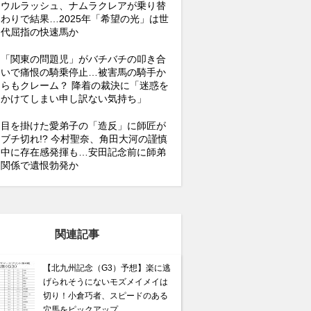
ウルラッシュ、ナムラクレアが乗り替
わりで結果…2025年「希望の光」は世
代屈指の快速馬か
「関東の問題児」がバチバチの叩き合
いで痛恨の騎乗停止…被害馬の騎手か
らもクレーム？ 降着の裁決に「迷惑を
かけてしまい申し訳ない気持ち」
目を掛けた愛弟子の「造反」に師匠が
ブチ切れ!? 今村聖奈、角田大河の謹慎
中に存在感発揮も…安田記念前に師弟
関係で遺恨勃発か
関連記事
【北九州記念（G3）予想】楽に逃
げられそうにないモズメイメイは
切り！小倉巧者、スピードのある
穴馬をピックアップ