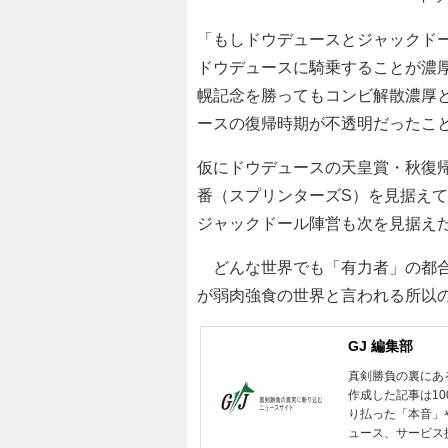
「もしドウデュースとジャックド
ドウデュースに騎乗することが濃
幌記念を勝ってもコンビ解散濃厚
ースの復帰時期が不透明だったこ
仮にドウデュースの天皇賞・秋復
番（スプリンターズS）を見据え
ジャックドール陣営も次を見据え
どんな世界でも「有力者」の都合
が弱肉強食の世界と言われる所以
GJ 編集部
真剣勝負の裏にあ
作成した記事は1
り払った「本音」
ュース、サービス