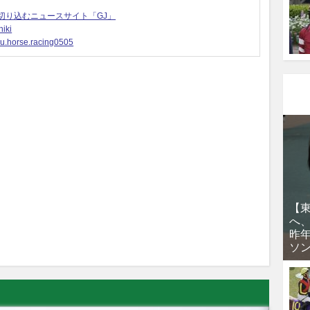
切り込むニュースサイト「GJ」
iki
u.horse.racing0505
【
へ
昨
ソ