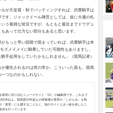
ールが天皇賞・秋でバッティングすれば、武豊騎手は
厚です。ジャックドール陣営としては、仮に今週の札
という複雑な状況ですが、もともと最近までドウデュ
ともあって仕方ない部分もあると思います。
帰がもっと早い段階で固まっていれば、武豊騎手は本
てモズメイメイに騎乗していた可能性もありますし、
た騎手起用をしていたかもしれません」（競馬記者）
が優先されるのは世の常か。こういった面も、競馬
の一つなのかもしれない。
る真実に切り込むニュースサイト「GJ」の編集部です。これまで
0000本以上。競馬歴10年超えの情報通が業界の「しがらみ」を取
や「真実」にも臆することなく、他のサイトとは一線を画したニ
提供を行っています。