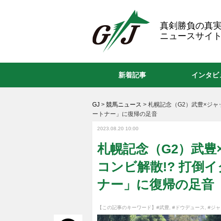
GJ
真剣勝負の真
ニュースサイト
新着記事
インタビ
GJ
>
競馬ニュース
>
札幌記念（G2）武豊×ジャ
ートナー」に復帰の足音
2023.08.20 10:00
札幌記念（G2）武
コンビ解散!? 打倒
ナー」に復帰の足音
【この記事のキーワード】
#武豊
,
#ドウデュース
,
#ジ