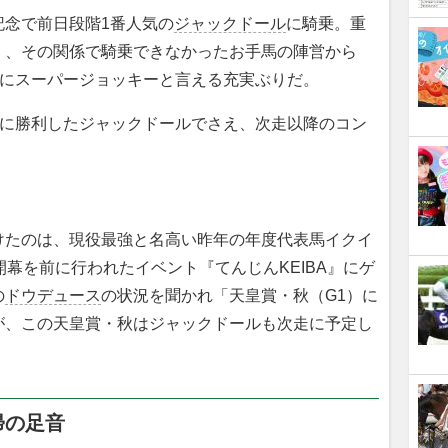
念で前日段階1番人気の
ジャックドール
に騎乗。重
く、その関係で騎乗できなかったお手馬の陣営から
さにスーパージョッキーと言える充実ぶりだ。
”に勝利したジャックドールでさえ、次走以降のコン
たのは、現役最強と名高い昨年の年度代表馬イクイ
開幕を前に行われたイベント『てんじんKEIBA』にゲ
の
ドウデュース
の状況を聞かれ「天皇賞・秋（G1）に
が、この天皇賞・秋はジャックドールも次走に予定し
帰の足音