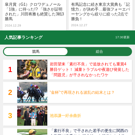
皐月賞（G1）クロワデュノール
有馬記念に続き東京大賞典も「記
「1強」に待った!? 「強さが証明
憶力」が決め手…最強フォーエバ
された」川田将雅も絶賛した3戦3
ーヤングから絞りに絞った2点で
勝馬
勝負！
2024.12.27
2024.12.29
人気記事ランキング
17:30更新
競馬
総合
岩田望来「素行不良」で追放されても重賞4
勝目ゲット！ 減量トラブルや夜遊び発覚した
「問題児」が干されなかったワケ
“金杯”で再現される波乱の結末とは？
池添謙一紆余曲折
「素行不良」で干された若手の更生に関西の