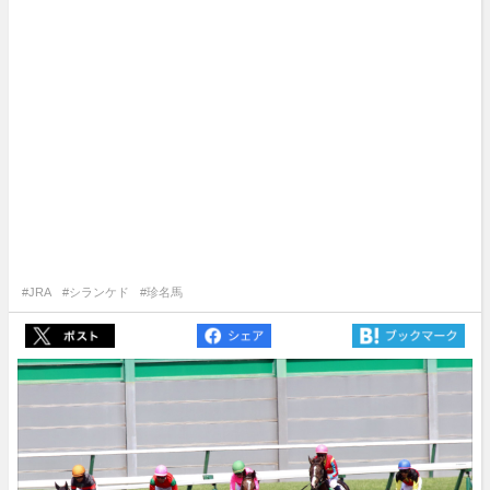
#JRA
#シランケド
#珍名馬