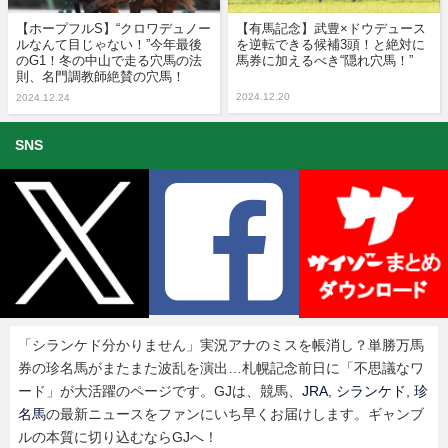
【ホープフルS】“クロワデュノー
【有馬記念】武豊×ドウデュース
ルなんて目じゃない！”今年最後
を逆転できる候補3頭！と絶対に
のG1！冬の中山で走る穴馬の法
馬券に加えるべき“隠れ穴馬！”
則、名門調教師絶賛の穴馬！
2024.12.20
2024.12.24
SNS
「シランケド分かりません」実況アナのミスを帳消し？単勝万馬
券の珍名馬がまたまた波乱を演出…札幌記念前日に「不思議なワ
ード」が大活躍のページです。GJは、競馬、
JRA
,
シランケド
,
珍
名馬
の最新ニュースをファンにいち早くお届けします。ギャンブ
ルの本質に切り込むならGJへ！