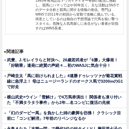
1993年有馬記念トウカイテイオー奇跡の復活に感動
し、競馬にハマってはや30年近く。主な活動はSNSで
のデータ分析と競馬に関する情報の発信。専門は
WIN5で2011年の初回から皆勤で攻略に挑んでいる。
得意としているのは独自の予想理論で穴馬を狙い撃つ
スタイル。危険な人気馬探しに余念がない著者が目指
すのはWIN5長者。
●
関連記事
武豊、J.モレイラらと対決へ、26歳若武者が「6勝」大爆発！
「好騎乗」連発に絶賛の声続々…初のWASJに気合十分！
戸崎圭太「馬に助けられました」4連勝ドゥレッツァが菊花賞戦
線に急浮上！ 母はニュージーランドのオークス馬で3200mのG1
で好走
横山武史×ウイン「雪解け」で4万馬券演出！ 関係者も凍り付い
た「不満タラタラ事件」から2年…名コンビに復活の兆候
「幻のダービー馬」を負かした姉の豪脚を彷彿！ クラシック目
前に「コンビ解消」7年前のリベンジなるか
永島まなみ「末脚一閃」で歴代3位の好タイムV！ 藤田菜七子の