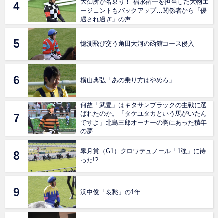
大御所が名乗り！ 福永祐一を担当した大物エ
ージェントもバックアップ…関係者から「優
遇され過ぎ」の声
憶測飛び交う角田大河の函館コース侵入
横山典弘「あの乗り方はやめろ」
何故「武豊」はキタサンブラックの主戦に選
ばれたのか。「タケユタカという馬がいたん
ですよ」北島三郎オーナーの胸にあった積年
の夢
皐月賞（G1）クロワデュノール「1強」に待
った!?
浜中俊「哀愁」の1年