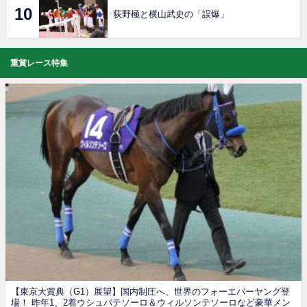
荻野極と横山武史の「誤爆」
重賞レース特集
【東京大賞典（G1）展望】国内制圧へ、世界のフォーエバーヤング登
場！ 昨年1、2着ウシュバテソーロ＆ウィルソンテソーロなど豪華メン