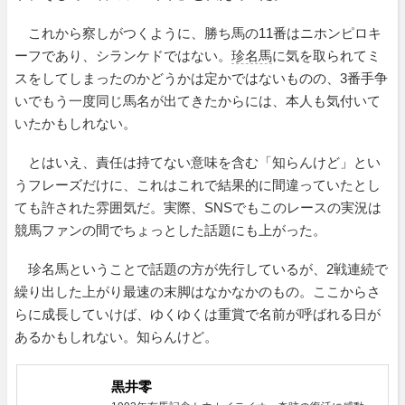
これから察しがつくように、勝ち馬の11番はニホンピロキ
ーフであり、シランケドではない。
珍名馬
に気を取られてミ
スをしてしまったのかどうかは定かではないものの、3番手争
いでもう一度同じ馬名が出てきたからには、本人も気付いて
いたかもしれない。
とはいえ、責任は持てない意味を含む「知らんけど」とい
うフレーズだけに、これはこれで結果的に間違っていたとし
ても許された雰囲気だ。実際、SNSでもこのレースの実況は
競馬ファンの間でちょっとした話題にも上がった。
珍名馬ということで話題の方が先行しているが、2戦連続で
繰り出した上がり最速の末脚はなかなかのもの。ここからさ
らに成長していけば、ゆくゆくは重賞で名前が呼ばれる日が
あるかもしれない。知らんけど。
黒井零