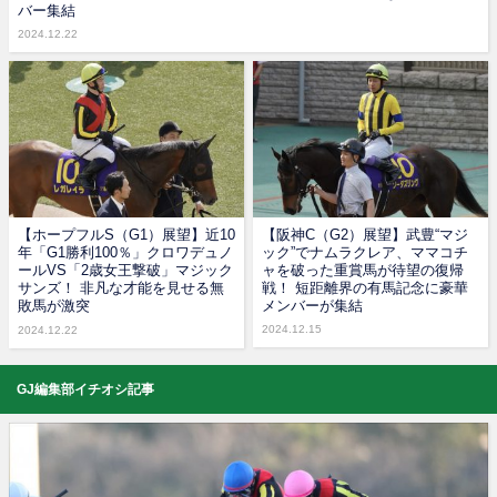
バー集結
2024.12.22
【ホープフルS（G1）展望】近10
【阪神C（G2）展望】武豊“マジ
年「G1勝利100％」クロワデュノ
ック”でナムラクレア、ママコチ
ールVS「2歳女王撃破」マジック
ャを破った重賞馬が待望の復帰
サンズ！ 非凡な才能を見せる無
戦！ 短距離界の有馬記念に豪華
敗馬が激突
メンバーが集結
2024.12.15
2024.12.22
GJ編集部イチオシ記事