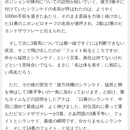
ポジションや隊列についての説明が続いていく。後方3番手に
付けていたシランケドの名前が呼ばれたのは、ようやく
1000m手前を過ぎたあたり。そのまま直線を力強く抜け出し
た11番のニホンピロキーフの名前が連呼され、2着は2番のビ
ヨンドザヴァレーと伝えられた。
そして次に3着馬については横一線ですぐには判断できない
状況。そこで飛び出したのが「フェイト粘るところですが、
外から猛然とシランケド」という言葉。責任は持てないけれ
どという意味合いでなら、まさに「名は体を表す」に相応し
い馬名だろう。
ただ、その後の実況で「後方待機のシランケド、猛然と脚
を伸ばして3番手争いの一角に加わっております」と続け、勝
ちタイムなどの説明をしたアナは、「11番のシランケド、中
団に溜めて最後は外、よく伸びました。好位流れに乗って運
んだビヨンドザヴァレーが2着。さあ問題の3番手争い、フェ
イトとシランケド。最後の瞬間です。分かりませんシランケ
ド、そして14番のフェイト」と伝えていた。