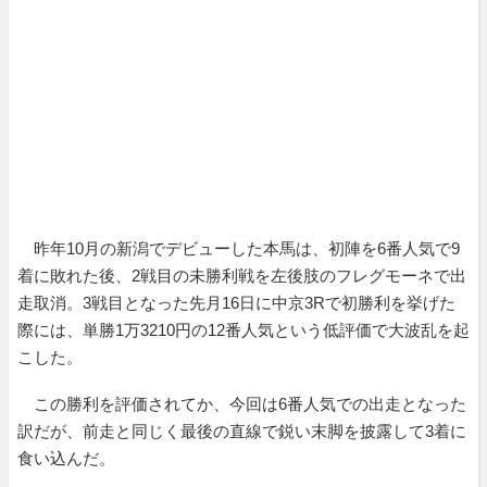
昨年10月の新潟でデビューした本馬は、初陣を6番人気で9
着に敗れた後、2戦目の未勝利戦を左後肢のフレグモーネで出
走取消。3戦目となった先月16日に中京3Rで初勝利を挙げた
際には、単勝1万3210円の12番人気という低評価で大波乱を起
こした。
この勝利を評価されてか、今回は6番人気での出走となった
訳だが、前走と同じく最後の直線で鋭い末脚を披露して3着に
食い込んだ。