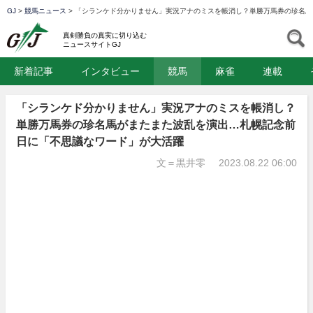
GJ
>
競馬ニュース
>
「シランケド分かりません」実況アナのミスを帳消し？単勝万馬券の珍名馬
GJ
S
真剣勝負の真実に切り込む
ニュースサイトGJ
新着記事
インタビュー
競馬
麻雀
連載
「シランケド分かりません」実況アナのミスを帳消し？
単勝万馬券の珍名馬がまたまた波乱を演出…札幌記念前
日に「不思議なワード」が大活躍
文＝黒井零
2023.08.22 06:00