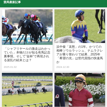
競馬最新記事
浜中俊「哀愁」の1年。かつての
「シャフリヤールの激走はわかっ
相棒ソウルラッシュ、ナムラクレ
ていた」本物だけが知る有馬記念
アが乗り替わりで結果…2025年
裏事情。そして“金杯”で再現され
「希望の光」は世代屈指の快速馬
る波乱の結末とは？
か
2025.01.02
2024.12.30