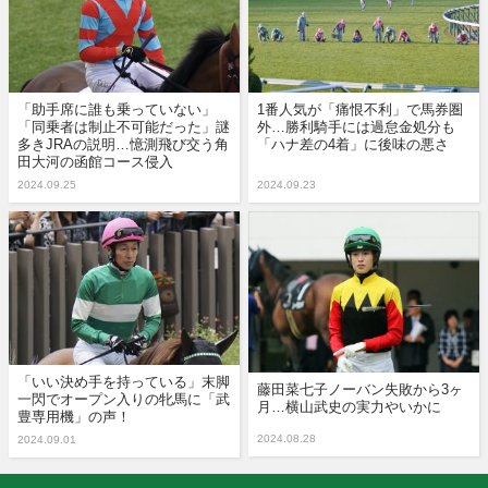
「助手席に誰も乗っていない」
1番人気が「痛恨不利」で馬券圏
「同乗者は制止不可能だった」謎
外…勝利騎手には過怠金処分も
多きJRAの説明…憶測飛び交う角
「ハナ差の4着」に後味の悪さ
田大河の函館コース侵入
2024.09.25
2024.09.23
「いい決め手を持っている」末脚
藤田菜七子ノーバン失敗から3ヶ
一閃でオープン入りの牝馬に「武
月…横山武史の実力やいかに
豊専用機」の声！
2024.08.28
2024.09.01