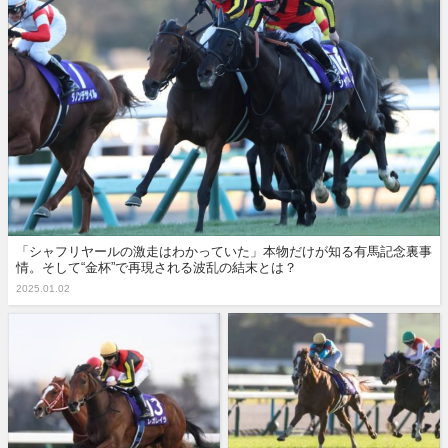
「シャフリヤールの激走はわかっていた」本物だけが知る有馬記念裏事
情。そして“金杯”で再現される波乱の結末とは？
2025.01.02