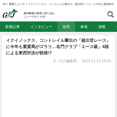
GJ
>
競馬ニュース
>
イクイノックス、コントレイル輩出の「超出世レース」に今年も素質馬がズ
GJ
S
真剣勝負の真実に切り込む
ニュースサイトGJ
新着記事
インタビュー
競馬
麻雀
連載
イクイノックス、コントレイル輩出の「超出世レース」
に今年も素質馬がズラリ…名門クラブ「エース級」4頭
による東西対決が勃発!?
文＝GJ 編集部
2023.11.12 19:00