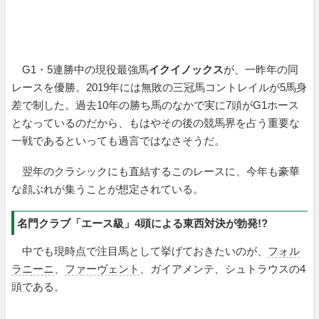
G1・5連勝中の現役最強馬
イクイノックス
が、一昨年の同
レースを優勝。2019年には無敗の三冠馬コントレイルが5馬身
差で制した。過去10年の勝ち馬のなかで実に7頭がG1ホース
となっているのだから、もはやその後の競馬界を占う重要な
一戦であるといっても過言ではなさそうだ。
翌年のクラシックにも直結するこのレースに、今年も豪華
な顔ぶれが集うことが想定されている。
名門クラブ「エース級」4頭による東西対決が勃発!?
中でも現時点で注目馬として挙げておきたいのが、
フォル
ラニーニ
、
ファーヴェント
、ガイアメンテ、シュトラウスの4
頭である。