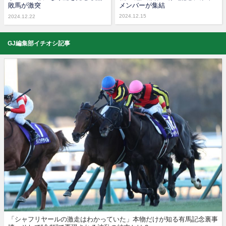
敗馬が激突
メンバーが集結
2024.12.15
2024.12.22
GJ編集部イチオシ記事
「シャフリヤールの激走はわかっていた」本物だけが知る有馬記念裏事