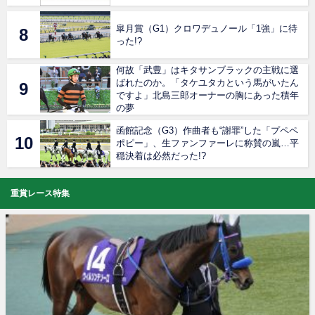
皐月賞（G1）クロワデュノール「1強」に待
った!?
何故「武豊」はキタサンブラックの主戦に選
ばれたのか。「タケユタカという馬がいたん
ですよ」北島三郎オーナーの胸にあった積年
の夢
函館記念（G3）作曲者も“謝罪”した「プペペ
ポピー」、生ファンファーレに称賛の嵐…平
穏決着は必然だった!?
重賞レース特集