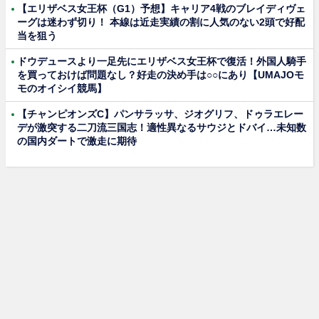
【エリザベス女王杯（G1）予想】キャリア4戦のブレイディヴェ
ーグは迷わず切り！ 本線は近走実績の割に人気のない2頭で好配
当を狙う
ドウデュースより一足先にエリザベス女王杯で復活！外国人騎手
を買っておけば問題なし？好走の決め手は○○にあり【UMAJOモ
モのオイシイ競馬】
【チャンピオンズC】パンサラッサ、ジオグリフ、ドゥラエレー
デが激突する二刀流三国志！適性異なるサウジとドバイ…未知数
の国内ダートで激走に期待