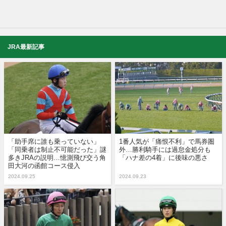
JRA最新記事
「助手席に誰も乗っていない」
1番人気が「痛恨不利」で馬券圏
「同乗者は制止不可能だった」謎
外…勝利騎手には過怠金処分も
多きJRAの説明…憶測飛び交う角
「ハナ差の4着」に後味の悪さ
田大河の函館コース侵入
2024.09.25
2024.09.23