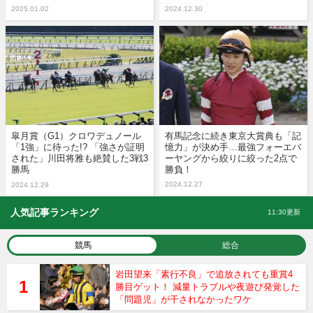
2025.01.02
2024.12.30
皐月賞（G1）クロワデュノール
有馬記念に続き東京大賞典も「記
「1強」に待った!? 「強さが証明
憶力」が決め手…最強フォーエバ
された」川田将雅も絶賛した3戦3
ーヤングから絞りに絞った2点で
勝馬
勝負！
2024.12.27
2024.12.29
人気記事ランキング
11:30更新
競馬
総合
岩田望来「素行不良」で追放されても重賞4
勝目ゲット！ 減量トラブルや夜遊び発覚した
「問題児」が干されなかったワケ