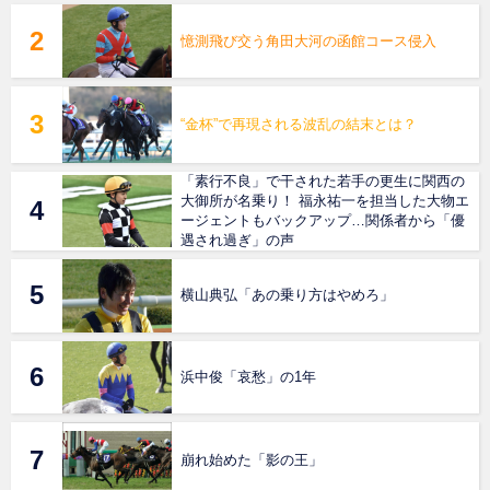
憶測飛び交う角田大河の函館コース侵入
“金杯”で再現される波乱の結末とは？
「素行不良」で干された若手の更生に関西の
大御所が名乗り！ 福永祐一を担当した大物エ
ージェントもバックアップ…関係者から「優
遇され過ぎ」の声
横山典弘「あの乗り方はやめろ」
浜中俊「哀愁」の1年
崩れ始めた「影の王」