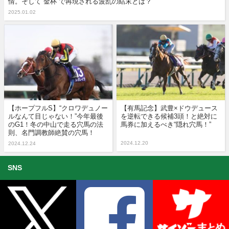
情。そして“金杯”で再現される波乱の結末とは？
2025.01.02
【ホープフルS】“クロワデュノー
【有馬記念】武豊×ドウデュース
ルなんて目じゃない！”今年最後
を逆転できる候補3頭！と絶対に
のG1！冬の中山で走る穴馬の法
馬券に加えるべき“隠れ穴馬！”
則、名門調教師絶賛の穴馬！
2024.12.20
2024.12.24
SNS