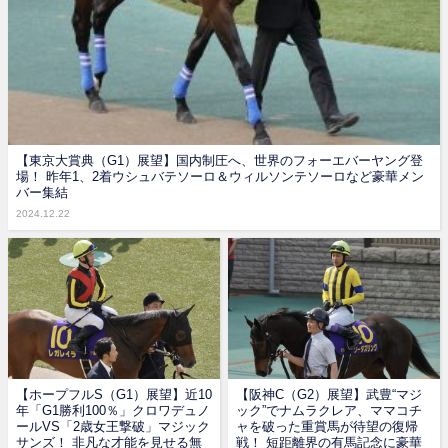
【東京大賞典（G1）展望】国内制圧へ、世界のフォーエバーヤング登
場！ 昨年1、2着ウシュバテソーロ＆ウィルソンテソーロなど豪華メン
バー集結
2024.12.22
【ホープフルS（G1）展望】近10
【阪神C（G2）展望】武豊“マジ
年「G1勝利100％」クロワデュノ
ック”でナムラクレア、ママコチ
ールVS「2歳女王撃破」マジック
ャを破った重賞馬が待望の復帰
サンズ！ 非凡な才能を見せる無
戦！ 短距離界の有馬記念に豪華