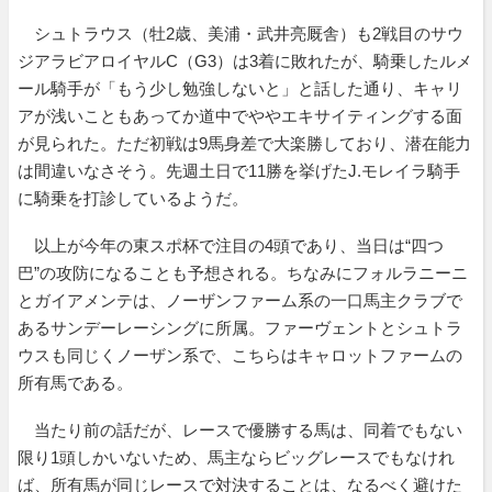
シュトラウス（牡2歳、美浦・武井亮厩舎）も2戦目のサウ
ジアラビアロイヤルC（G3）は3着に敗れたが、騎乗したルメ
ール騎手が「もう少し勉強しないと」と話した通り、キャリ
アが浅いこともあってか道中でややエキサイティングする面
が見られた。ただ初戦は9馬身差で大楽勝しており、潜在能力
は間違いなさそう。先週土日で11勝を挙げたJ.モレイラ騎手
に騎乗を打診しているようだ。
以上が今年の東スポ杯で注目の4頭であり、当日は“四つ
巴”の攻防になることも予想される。ちなみにフォルラニーニ
とガイアメンテは、ノーザンファーム系の一口馬主クラブで
あるサンデーレーシングに所属。ファーヴェントとシュトラ
ウスも同じくノーザン系で、こちらはキャロットファームの
所有馬である。
当たり前の話だが、レースで優勝する馬は、同着でもない
限り1頭しかいないため、馬主ならビッグレースでもなけれ
ば、所有馬が同じレースで対決することは、なるべく避けた