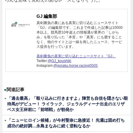
GJ 編集部
真剣勝負の裏にある真実に切り込むニュースサイト
「GJ」の編集部です。これまで作成した記事は10000
本以上。競馬歴10年超えの情報通が業界の「しがら
み」を取り払った「本音」や「真実」にも臆すること
なく、他のサイトとは一線を画したニュース、サービ
ス提供を行っています。
真剣勝負の真実に切り込むニュースサイト「GJ」
Twitter:
@GJ_koushiki
Instagram:
@goraku.horse.racing0505
●
関連記事
「過去最高」「殴り込みに行きますよ」陣営も自信を隠さない期
待馬がデビュー！ ライラック、ジェラルディーナ出走のエリザ
ベス女王杯前に「前哨戦」が勃発か
「ニューヒロイン候補」が今村聖奈に急接近！ 先週は固め打ち
成功の絶好調…永島まなみに続く逆転なるか