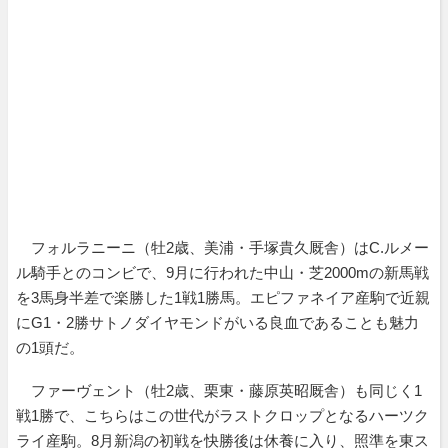
フォルラニーニ（牡2歳、美浦・手塚貴久厩舎）はC.ルメー
ル騎手とのコンビで、9月に行われた中山・芝2000mの新馬戦
を3馬身半差で楽勝した1戦1勝馬。エピファネイア産駒で近親
にG1・2勝サトノダイヤモンドがいる良血であることも魅力
の1頭だ。
ファーヴェント（牡2歳、栗東・藤原英昭厩舎）も同じく1
戦1勝で、こちらはこの世代がラストクロップとなるハーツク
ライ産駒。8月新潟の初戦を快勝後は休養に入り、照準を東ス