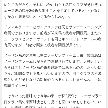
いところだろう。それにもかかわらず名門クラブがそれぞれ
エース級の馬を2頭送り出すことを予定しているという点は、
なかなか興味深いといえるかもしれない。
「フォルラニーニとガイアメンテは同じサンデーレーシング
所属ではありますが、前者が関東馬で後者が関西馬。またシ
ュトラウスとファーヴェントも同じキャロットファームの所
有馬ですが、前者が関東で後者が関西所属です。
ノーザン系の関東馬は主にノーザンファーム天栄、関西馬は
ノーザンファームしがらきで調整されています。天栄としが
らきは同じノーザン系の東西施設ではあるものの、お互いに
ライバル関係でもあるともいいますので、同じクラブの所属
馬といえどそれなりの対抗心もあるかもしれませんね」（競
馬誌ライター）
そういった意味では今年の東スポ杯2歳Sは、ノーザン系一
口クラブ馬の東西対決として見ても面白いかもしれない。い
ろんな意味で見応えのあるレースとなりそうだ。