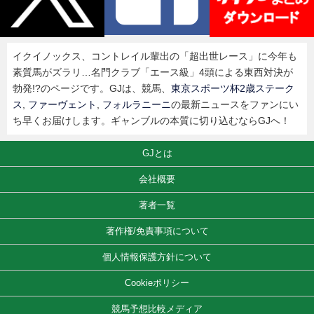
イクイノックス、コントレイル輩出の「超出世レース」に今年も
素質馬がズラリ…名門クラブ「エース級」4頭による東西対決が
勃発!?のページです。GJは、競馬、
東京スポーツ杯2歳ステーク
ス
,
ファーヴェント
,
フォルラニーニ
の最新ニュースをファンにい
ち早くお届けします。ギャンブルの本質に切り込むならGJへ！
GJとは
会社概要
著者一覧
著作権/免責事項について
個人情報保護方針について
Cookieポリシー
競馬予想比較メディア