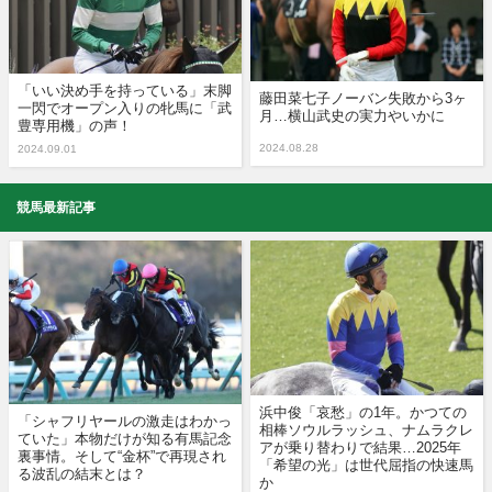
「いい決め手を持っている」末脚
藤田菜七子ノーバン失敗から3ヶ
一閃でオープン入りの牝馬に「武
月…横山武史の実力やいかに
豊専用機」の声！
2024.08.28
2024.09.01
競馬最新記事
浜中俊「哀愁」の1年。かつての
「シャフリヤールの激走はわかっ
相棒ソウルラッシュ、ナムラクレ
ていた」本物だけが知る有馬記念
アが乗り替わりで結果…2025年
裏事情。そして“金杯”で再現され
「希望の光」は世代屈指の快速馬
る波乱の結末とは？
か