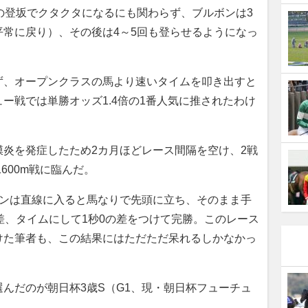
の登坂でクタクタになるにも関わらず、ブルボンは3
常に戻り）、その後は4～5回も登らせるようになっ
、オープンクラスの馬より速いタイムを叩き出すと
ー戦では単勝オッズ1.4倍の1番人気に推されたわけ
炎を発症したため2カ月ほどレース間隔を空け、2戦
600m戦に臨んだ。
ンは直線に入ると馬なりで先頭に立ち、そのまま手
差、タイムにして1秒0の差をつけて完勝。このレース
けた筆者も、この結果にはただただ呆れるしかなかっ
んだのが朝日杯3歳S（G1、現・朝日杯フューチュ