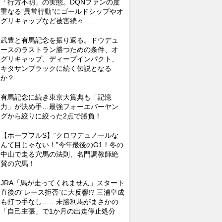
「行方不明」の実態。DQNファンの度
重なる”異常行動”にゴールドシップやオ
グリキャップなど被害続々……
武豊と有馬記念を振り返る。ドウデュ
ースのラストラン勝つための条件、オ
グリキャップ、ディープインパクト、
キタサンブラックに続く伝説となる
か？
有馬記念に続き東京大賞典も「記憶
力」が決め手…最強フォーエバーヤン
グから絞りに絞った2点で勝負！
【ホープフルS】“クロワデュノールな
んて目じゃない！”今年最後のG1！冬の
中山で走る穴馬の法則、名門調教師絶
賛の穴馬！
JRA「馬が走ってくれません」スタート
直後の“レース拒否”に大反響!? 三浦皇成
も打つ手なし……未勝利馬がまさかの
「自己主張」で1か月の出走停止処分