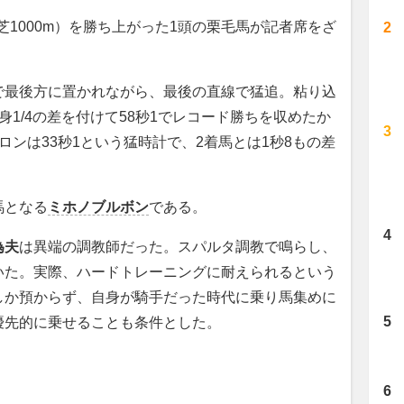
芝1000m）を勝ち上がった1頭の栗毛馬が記者席をざ
最後方に置かれながら、最後の直線で猛追。粘り込
1/4の差を付けて58秒1でレコード勝ちを収めたか
ロンは33秒1という猛時計で、2着馬とは1秒8もの差
馬となる
ミホノブルボン
である。
為夫
は異端の調教師だった。スパルタ調教で鳴らし、
いた。実際、ハードトレーニングに耐えられるという
しか預からず、自身が騎手だった時代に乗り馬集めに
優先的に乗せることも条件とした。