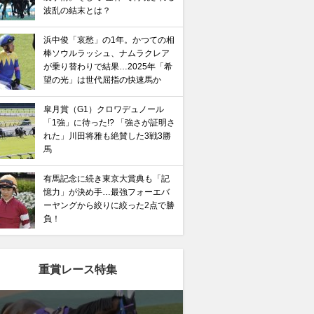
波乱の結末とは？
浜中俊「哀愁」の1年。かつての相
棒ソウルラッシュ、ナムラクレア
が乗り替わりで結果…2025年「希
望の光」は世代屈指の快速馬か
皐月賞（G1）クロワデュノール
「1強」に待った!? 「強さが証明さ
れた」川田将雅も絶賛した3戦3勝
馬
有馬記念に続き東京大賞典も「記
憶力」が決め手…最強フォーエバ
ーヤングから絞りに絞った2点で勝
負！
重賞レース特集