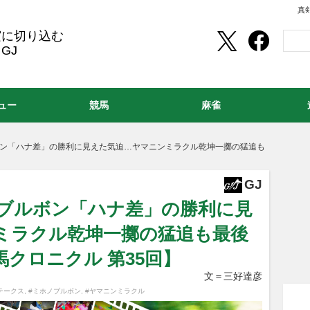
真
実に切り込む
GJ
ュー
競馬
麻雀
ボン「ハナ差」の勝利に見えた気迫…ヤマニンミラクル乾坤一擲の猛追も
GJ
ノブルボン「ハナ差」の勝利に見
ミラクル乾坤一擲の猛追も最後
クロニクル 第35回】
文＝三好達彦
テークス
,
#ミホノブルボン
,
#ヤマニンミラクル