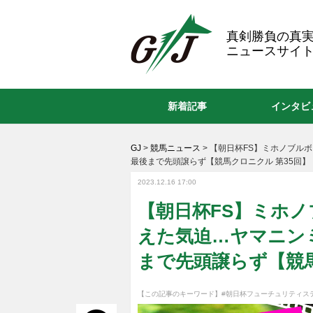
GJ
真剣勝負の真
ニュースサイト
新着記事
インタビ
GJ
>
競馬ニュース
>
【朝日杯FS】ミホノブル
最後まで先頭譲らず【競馬クロニクル 第35回】
2023.12.16 17:00
【朝日杯FS】ミホ
えた気迫…ヤマニン
まで先頭譲らず【競馬
【この記事のキーワード】
#朝日杯フューチュリティス