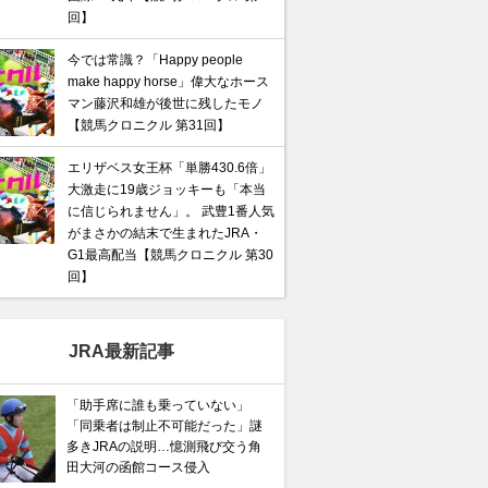
回】
今では常識？「Happy people
make happy horse」偉大なホース
マン藤沢和雄が後世に残したモノ
【競馬クロニクル 第31回】
エリザベス女王杯「単勝430.6倍」
大激走に19歳ジョッキーも「本当
に信じられません」。 武豊1番人気
がまさかの結末で生まれたJRA・
G1最高配当【競馬クロニクル 第30
回】
JRA最新記事
「助手席に誰も乗っていない」
「同乗者は制止不可能だった」謎
多きJRAの説明…憶測飛び交う角
田大河の函館コース侵入