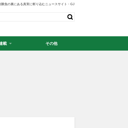
剣勝負の裏にある真実に斬り込むニュースサイト・GJ
連載
その他
・