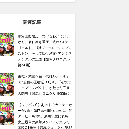
関連記事
香港国際競走「負けるわけにはい
かん」名伯楽も重圧…武豊×ステイ
ゴールド、福永祐一×エイシンプレ
ストン、そして四位洋文×アグネス
デジタルの記憶【競馬クロニクル
第34回】
主戦・武豊不在「代打ルメール」
で2度目の王者返り咲き。「砂のデ
ィープインパクト」が魅せた不屈
の闘志【競馬クロニクル 第33回】
【ジャパンC】あのトウカイテイオ
ーが5番人気!? 欧州最強女王に、英
ダービー馬2頭、豪州年度代表馬…
史上最高の豪華メンバーが集った
国際G1元年【競馬クロニクル 第32