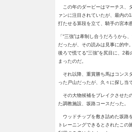
この年のダービーはマーチス、タ
ァンに注目されていたが、最内の1
打たせる算段を立て、騎手の宮本
「“三強”は牽制し合うだろうから
だったが、その読みは見事に的中
後ろで慌てる“三強”を尻目に、2
まったのだ。
それ以降、重賞勝ち馬はコンスタ
った戸山だったが、久々に探し当
その大物候補をブレイクさせたの
た調教施設、坂路コースだった。
ウッドチップを敷き詰めた坂路を
トレーニングできるとされたこの