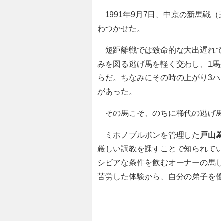
1991年9月7日、中京の新馬戦（
わつかせた。
短距離戦では致命的な大出遅れで
みを図る逃げ馬を軽く交わし、1馬身
らだ。ちなみにその時の上がり3ハ
があった。
その馬こそ、のちに稀代の逃げ
ミホノブルボンを管理した
戸山
厳しい調教を課すことで知られて
シビアな条件を飲むオーナーの馬
苦労した体験から、自分の弟子を