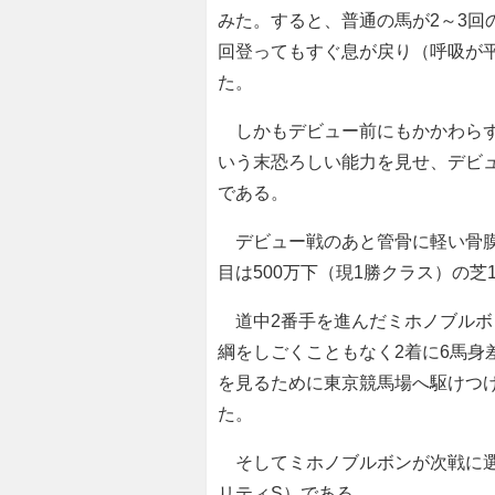
みた。すると、普通の馬が2～3回
回登ってもすぐ息が戻り（呼吸が平
た。
しかもデビュー前にもかかわらず
いう末恐ろしい能力を見せ、デビュ
である。
デビュー戦のあと管骨に軽い骨膜
目は500万下（現1勝クラス）の芝1
道中2番手を進んだミホノブルボ
綱をしごくこともなく2着に6馬身
を見るために東京競馬場へ駆けつ
た。
そしてミホノブルボンが次戦に選
リティS）である。