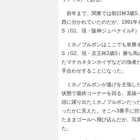
前年まで、関東では朝日杯3歳S、
西に分かれていたのだが、1991
S（G1、現・阪神ジュベナイルF
ミホノブルボンはここでも単勝オッ
S（G2、現・京王杯2歳S）勝ち馬
たマチカネタンホイザなどの強者
手合わせすることになった。
ミホノブルボンが逃げを主張した
状態で最終コーナーを回る。直線
頭に躍り出たミホノブルボンだっ
ったかに見えた。そこへ3番手に控
たままゴールへ飛び込んだが、写
た。