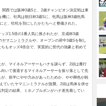
関西では阪神3歳Sと、2歳チャンピオン決定戦は東
年を機に、牡馬は朝日杯3歳Sに、牝馬は阪神3歳牝馬
）にと、牡牝を別にしたかたちへと整備された。
ズ1.5倍の1番人気に推されたが、京成杯3歳
の
ヤマニンミラクル
や、オープンの府中3歳Sを制し
たちもオッズ4倍台で、実質的に世代の強豪と初めて
が、マイネルアーサーもハナを譲らず、2頭は雁行
へ向いて後退するマイネルアーサーを振り落として先
たが、前半にやや力みがあったためか、やや脚色が鈍
えていたヤマニンミラクルが急襲。2頭は馬体を併せ
真判定の結果、ミホノブルボンがハナ差先着してい