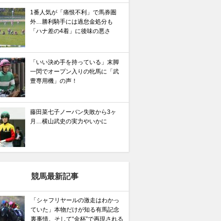
1番人気が「痛恨不利」で馬券圏
外…勝利騎手には過怠金処分も
「ハナ差の4着」に後味の悪さ
「いい決め手を持っている」末脚
一閃でオープン入りの牝馬に「武
豊専用機」の声！
藤田菜七子ノーバン失敗から3ヶ
月…横山武史の実力やいかに
競馬最新記事
「シャフリヤールの激走はわかっ
ていた」本物だけが知る有馬記念
裏事情。そして“金杯”で再現される