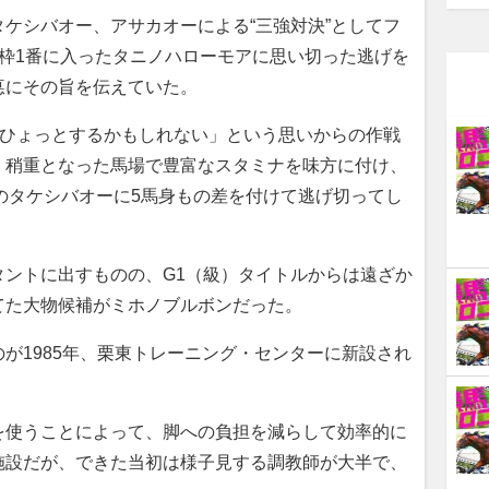
ケシバオー、アサカオーによる“三強対決”としてフ
枠1番に入ったタニノハローモアに思い切った逃げを
悳にその旨を伝えていた。
、ひょっとするかもしれない」という思いからの作戦
。稍重となった馬場で豊富なスタミナを味方に付け、
着のタケシバオーに5馬身もの差を付けて逃げ切ってし
ントに出すものの、G1（級）タイトルからは遠ざか
てた大物候補がミホノブルボンだった。
が1985年、栗東トレーニング・センターに新設され
使うことによって、脚への負担を減らして効率的に
施設だが、できた当初は様子見する調教師が大半で、