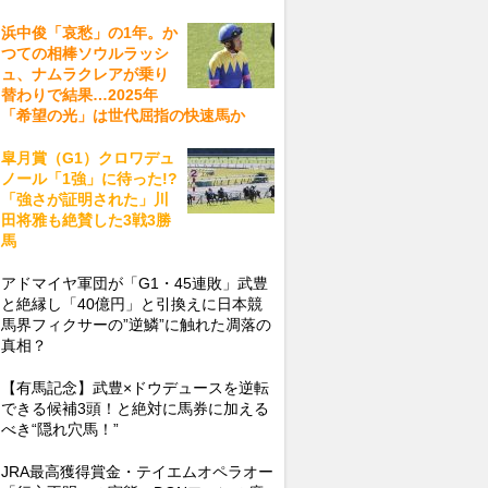
浜中俊「哀愁」の1年。か
つての相棒ソウルラッシ
ュ、ナムラクレアが乗り
替わりで結果…2025年
「希望の光」は世代屈指の快速馬か
皐月賞（G1）クロワデュ
ノール「1強」に待った!?
「強さが証明された」川
田将雅も絶賛した3戦3勝
馬
アドマイヤ軍団が「G1・45連敗」武豊
と絶縁し「40億円」と引換えに日本競
馬界フィクサーの”逆鱗”に触れた凋落の
真相？
【有馬記念】武豊×ドウデュースを逆転
できる候補3頭！と絶対に馬券に加える
べき“隠れ穴馬！”
JRA最高獲得賞金・テイエムオペラオー