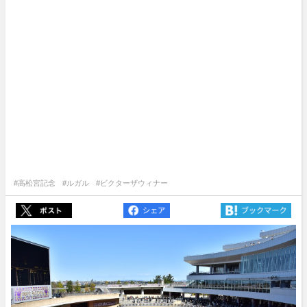
#高松宮記念
#ルガル
#ビクターザウィナー