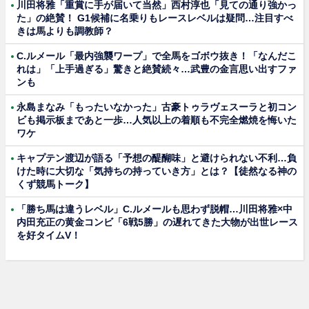
川田将雅「重賞に手が届いて当然」西村淳也「見ての通り強かっ
た」の絶賛！ G1候補に名乗りもレースレベルは疑問…注目すべ
きは馬よりも調教師？
C.ルメール「最内強襲ワープ」で全馬をゴボウ抜き！「なんだこ
れは」「上手過ぎる」驚きと絶賛続々…武豊の金言思い出すファ
ンも
永島まなみ「もったいなかった」古豪トゥラヴェスーラと初コン
ビも掲示板まであと一歩…人気以上の着順も不完全燃焼を悔いた
ワケ
キャプテン渡辺が語る「予想の醍醐味」と避けられない不利…負
けた時に大切な「気持ちの持っていき方」とは？【徒然なる神の
くず競馬トーク】
「勝ち馬は違うレベル」C.ルメールも思わず脱帽…川田将雅×中
内田充正の黄金コンビ「6戦5勝」の遅れてきた大物が出世レース
を好タイムV！