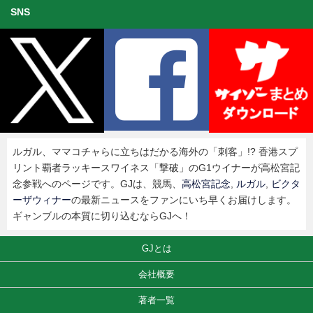
SNS
ルガル、ママコチャらに立ちはだかる海外の「刺客」!? 香港スプ
リント覇者ラッキースワイネス「撃破」のG1ウイナーが高松宮記
念参戦へのページです。GJは、競馬、
高松宮記念
,
ルガル
,
ビクタ
ーザウィナー
の最新ニュースをファンにいち早くお届けします。
ギャンブルの本質に切り込むならGJへ！
GJとは
会社概要
著者一覧