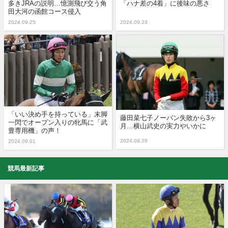
多きJRAの説明…憶測飛び交う角
「ハナ差の4着」に後味の悪さ
田大河の函館コース侵入
2024.09.25
2024.09.23
「いい決め手を持っている」末脚
藤田菜七子ノーバン失敗から3ヶ
一閃でオープン入りの牝馬に「武
月…横山武史の実力やいかに
豊専用機」の声！
2024.08.28
2024.09.01
競馬最新記事