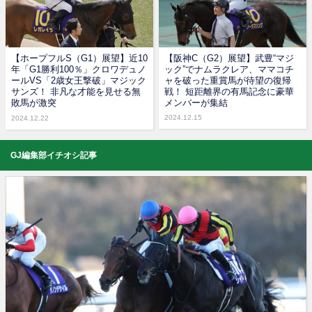
【ホープフルS（G1）展望】近10
【阪神C（G2）展望】武豊“マジ
年「G1勝利100％」クロワデュノ
ック”でナムラクレア、ママコチ
ールVS「2歳女王撃破」マジック
ャを破った重賞馬が待望の復帰
サンズ！ 非凡な才能を見せる無
戦！ 短距離界の有馬記念に豪華
敗馬が激突
メンバーが集結
2024.12.15
2024.12.22
GJ編集部イチオシ記事