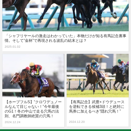
「シャフリヤールの激走はわかっていた」本物だけが知る有馬記念裏事
情。そして“金杯”で再現される波乱の結末とは？
2025.01.02
【ホープフルS】“クロワデュノー
【有馬記念】武豊×ドウデュース
ルなんて目じゃない！”今年最後
を逆転できる候補3頭！と絶対に
のG1！冬の中山で走る穴馬の法
馬券に加えるべき“隠れ穴馬！”
則、名門調教師絶賛の穴馬！
2024.12.20
2024.12.24