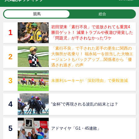
競馬
総合
岩田望来「素行不良」で追放されても重賞4
勝目ゲット！ 減量トラブルや夜遊び発覚した
「問題児」が干されなかったワケ
「素行不良」で干された若手の更生に関西の
大御所が名乗り！ 福永祐一を担当した大物エ
ージェントもバックアップ…関係者から「優
遇され過ぎ」の声
未勝利ルーキーが「深刻理由」で乗鞍激減
“金杯”で再現される波乱の結末とは？
アドマイヤ「G1・45連敗」