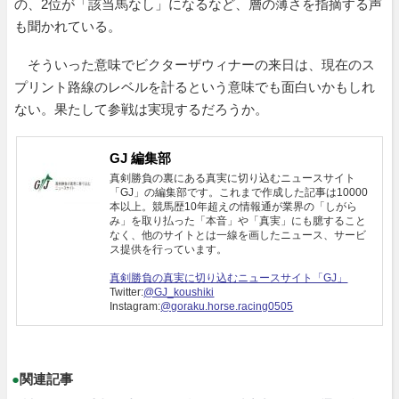
の、2位が「該当馬なし」になるなど、層の薄さを指摘する声
も聞かれている。
そういった意味でビクターザウィナーの来日は、現在のス
プリント路線のレベルを計るという意味でも面白いかもしれ
ない。果たして参戦は実現するだろうか。
GJ 編集部
真剣勝負の裏にある真実に切り込むニュースサイト
「GJ」の編集部です。これまで作成した記事は10000
本以上。競馬歴10年超えの情報通が業界の「しがら
み」を取り払った「本音」や「真実」にも臆すること
なく、他のサイトとは一線を画したニュース、サービ
ス提供を行っています。
真剣勝負の真実に切り込むニュースサイト「GJ」
Twitter:
@GJ_koushiki
Instagram:
@goraku.horse.racing0505
●
関連記事