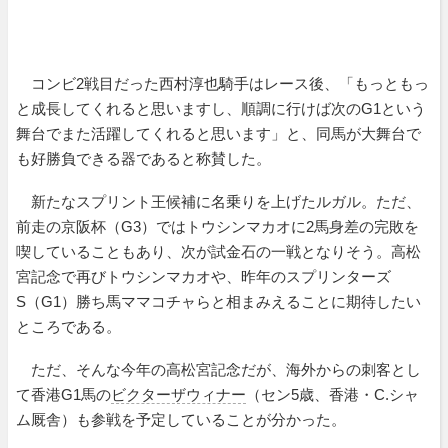
コンビ2戦目だった西村淳也騎手はレース後、「もっともっ
と成長してくれると思いますし、順調に行けば次のG1という
舞台でまた活躍してくれると思います」と、同馬が大舞台で
も好勝負できる器であると称賛した。
新たなスプリント王候補に名乗りを上げたルガル。ただ、
前走の京阪杯（G3）ではトウシンマカオに2馬身差の完敗を
喫していることもあり、次が試金石の一戦となりそう。高松
宮記念で再びトウシンマカオや、昨年のスプリンターズ
S（G1）勝ち馬ママコチャらと相まみえることに期待したい
ところである。
ただ、そんな今年の高松宮記念だが、海外からの刺客とし
て香港G1馬の
ビクターザウィナー
（セン5歳、香港・C.シャ
ム厩舎）も参戦を予定していることが分かった。