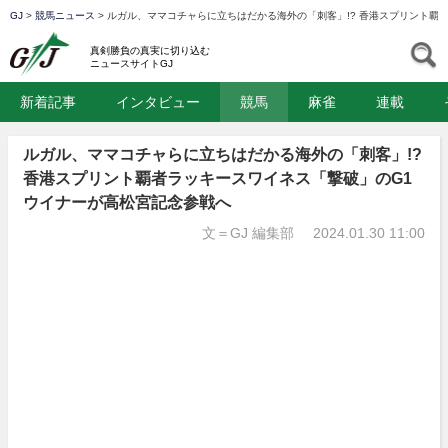
GJ
>
競馬ニュース
>
ルガル、ママコチャらに立ちはだかる海外の「刺客」!? 香港スプリント覇
GJ
S
真剣勝負の真実に切り込む
ニュースサイトGJ
新着記事
インタビュー
競馬
麻雀
連載
ルガル、ママコチャらに立ちはだかる海外の「刺客」!?
香港スプリント覇者ラッキースワイネス「撃破」のG1
ウイナーが高松宮記念参戦へ
文＝GJ 編集部
2024.01.30 11:00