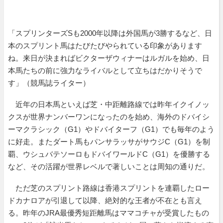
「スプリンターズSも2000年以降は外国馬が3勝するなど、日
本のスプリント馬はたびたびやられている印象があります
ね。来日が決まればビクターザウィナーはルガルを始め、日
本馬たちの前に強力なライバルとして立ちはだかりそうで
す」（競馬誌ライター）
近年の日本馬といえば芝・中距離路線では昨年イクイノッ
クスが世界ナンバーワンになったのを始め、海外のドバイシ
ーマクラシック（G1）やドバイターフ（G1）でも毎年のよう
に好走。またダート馬もパンサラッサがサウジC（G1）を制
覇、ウシュバテソーロもドバイワールドC（G1）を優勝する
など、その活躍が世界レベルで著しいことは周知の通りだ。
ただ芝のスプリント路線は香港スプリントを連覇したロー
ドカナロアが引退して以降、絶対的な王者が不在とも言え
る。昨年のJRA最優秀短距離馬はママコチャが受賞したもの