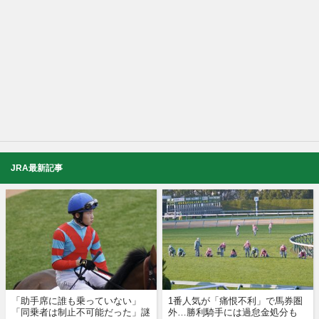
JRA最新記事
「助手席に誰も乗っていない」
1番人気が「痛恨不利」で馬券圏
「同乗者は制止不可能だった」謎
外…勝利騎手には過怠金処分も