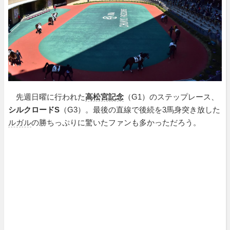
先週日曜に行われた
高松宮記念
（G1）のステップレース、
シルクロードS
（G3）。最後の直線で後続を3馬身突き放した
ルガル
の勝ちっぷりに驚いたファンも多かっただろう。