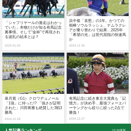
浜中俊「哀愁」の1年。かつての
「シャフリヤールの激走はわかっ
相棒ソウルラッシュ、ナムラクレ
ていた」本物だけが知る有馬記念
アが乗り替わりで結果…2025年
裏事情。そして“金杯”で再現され
「希望の光」は世代屈指の快速馬
る波乱の結末とは？
か
2025.01.02
2024.12.30
皐月賞（G1）クロワデュノール
有馬記念に続き東京大賞典も「記
「1強」に待った!? 「強さが証明
憶力」が決め手…最強フォーエバ
された」川田将雅も絶賛した3戦3
ーヤングから絞りに絞った2点で
勝馬
勝負！
2024.12.27
2024.12.29
人気記事ランキング
23:30更新