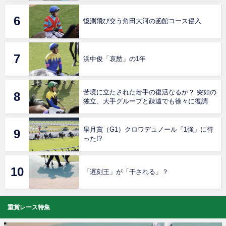
憶測飛び交う角田大河の函館コース侵入
浜中俊「哀愁」の1年
苦境に立たされた若手の復活なるか？ 突如の
独立、大手グループと疎遠でも徐々に復調
皐月賞（G1）クロワデュノール「1強」に待
った!?
「遅刻王」が「干される」？
重賞レース特集