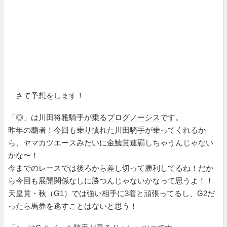
さて予想をします！
「◎」は川田将雅騎手が乗る
プログノーシス
です。
昨年の覇者！今回も乗り慣れた川田騎手が乗ってくれるか
ら、ヤマカツエースみたいに金鯱賞連覇しちゃうんじゃない
かな〜！
今までのレースでは後ろから差し切って勝利してるね！だか
ら今回も展開関係なしに勝つんじゃないかなって思うよ！！
天皇賞・秋（G1）では強い相手に3着と頑張ってるし、G2だ
ったら馬券を逃すことはないと思う！