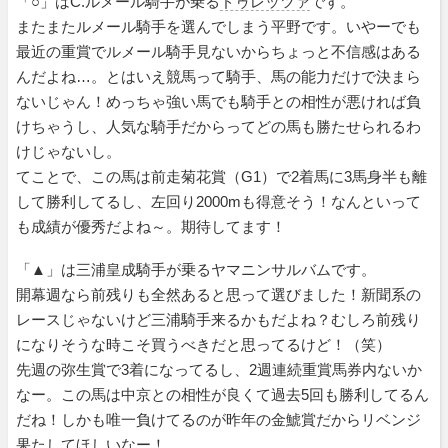
「○」はC.ルメール騎手が乗る
ドゥレッツァ
です。
またまたルメール騎手を選んでしまう平野です。いやーでも
最近の重賞でルメール騎手見ないからちょっと不信感はある
んだよね…。とはいえ競馬って騎手、馬の能力だけで決まら
ないじゃん！めっちゃ強い馬でも騎手との相性が悪ければ負
けちゃうし、人気な騎手だからってどの馬も勝たせられるわ
けじゃないし。
てことで、この馬は前走菊花賞（G1）で2着馬に3馬身半も離
して勝利してるし、左回り2000mも得意そう！なんといって
も成績が優秀だよね～。期待してます！
「▲」は三浦皇成騎手が乗るヤマニンサルバムです。
開幕週なら前残りも全然あると思って選びました！新聞系の
レースじゃないけど三浦騎手来るかもだよね？むしろ前残り
になりそうな時こそ買うべきだと思ってるけど！（笑）
先週の弥生賞で3着になってるし、2週連続重賞馬券内ないか
なー。この馬は中京との相性が良くて過去5回も勝利してるん
だね！しかも唯一負けてるのが昨年の金鯱賞だからリベンジ
果たしてほしいなー！