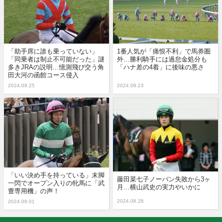
「助手席に誰も乗っていない」
1番人気が「痛恨不利」で馬券圏
「同乗者は制止不可能だった」謎
外…勝利騎手には過怠金処分も
多きJRAの説明…憶測飛び交う角
「ハナ差の4着」に後味の悪さ
田大河の函館コース侵入
2024.09.25
2024.09.23
「いい決め手を持っている」末脚
藤田菜七子ノーバン失敗から3ヶ
一閃でオープン入りの牝馬に「武
月…横山武史の実力やいかに
豊専用機」の声！
2024.08.28
2024.09.01