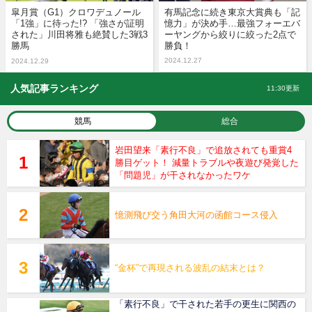
皐月賞（G1）クロワデュノール
有馬記念に続き東京大賞典も「記
「1強」に待った!? 「強さが証明
憶力」が決め手…最強フォーエバ
された」川田将雅も絶賛した3戦3
ーヤングから絞りに絞った2点で
勝馬
勝負！
2024.12.27
2024.12.29
人気記事ランキング
11:30更新
競馬
総合
岩田望来「素行不良」で追放されても重賞4
勝目ゲット！ 減量トラブルや夜遊び発覚した
「問題児」が干されなかったワケ
憶測飛び交う角田大河の函館コース侵入
“金杯”で再現される波乱の結末とは？
「素行不良」で干された若手の更生に関西の