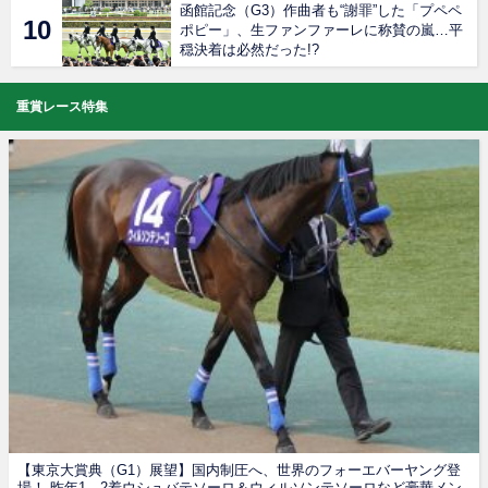
函館記念（G3）作曲者も“謝罪”した「プペペ
ポピー」、生ファンファーレに称賛の嵐…平
穏決着は必然だった!?
重賞レース特集
【東京大賞典（G1）展望】国内制圧へ、世界のフォーエバーヤング登
場！ 昨年1、2着ウシュバテソーロ＆ウィルソンテソーロなど豪華メン