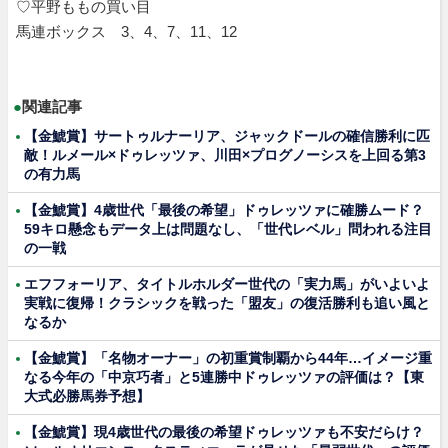
♡平野ももの買い目
馬連ボックス 3、4、7、11、12
●
関連記事
【金鯱賞】サートゥルナーリア、ジャックドールの確信勝利に匹
敵！ルメール×ドゥレッツァ、川田×プログノーシスを上回る第3
の有力馬
【金鯱賞】4歳世代「最後の希望」ドゥレッツァに確勝ムード？
59キロ懸念もデータ上は問題なし、「世代レベル」問われる注目
の一戦
エフフォーリア、タイトルホルダー世代の「実力馬」がいよいよ
実戦に復帰！クラシックを戦った「盟友」の復活勝利も追い風と
なるか
【金鯱賞】「名物オーナー」の初重賞制覇から44年…イメージ重
なる今年の「中京巧者」と5連勝中ドゥレッツァの評価は？【東
大式必勝馬券予想】
【金鯱賞】現4歳世代の最後の希望ドゥレッツァも不安だらけ？