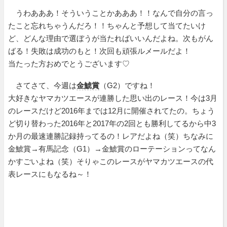
うわあああ！そういうことかあああ！！なんで自分の言っ
たこと忘れちゃうんだろ！！ちゃんと予想して当てたいけ
ど、どんな理由で選ぼうが当たればいいんだよね。次もがん
ばる！失敗は成功のもと！次回も頑張ルメールだよ！
当たった方おめでとうございます♡
さてさて、今週は
金鯱賞
（G2）ですね！
大好きなヤマカツエースが連勝した思い出のレース！今は3月
のレースだけど2016年までは12月に開催されてたの。ちょう
ど切り替わった2016年と2017年の2回とも勝利してるから中3
か月の最速連勝記録持ってるの！レアだよね（笑）ちなみに
金鯱賞→有馬記念（G1）→金鯱賞のローテーションってなん
かすごいよね（笑）そりゃこのレースがヤマカツエースの代
表レースにもなるね～！