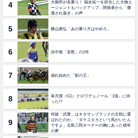
大御所が名乗り！ 福永祐一を担当した大物エ
ージェントもバックアップ…関係者から「優
遇され過ぎ」の声
横山典弘「あの乗り方はやめろ」
浜中俊「哀愁」の1年
崩れ始めた「影の王」
皐月賞（G1）クロワデュノール「1強」に待
った!?
何故「武豊」はキタサンブラックの主戦に選
ばれたのか。「タケユタカという馬がいたん
ですよ」北島三郎オーナーの胸にあった積年
の夢