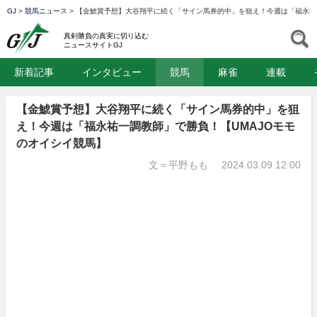
GJ
>
競馬ニュース
>
【金鯱賞予想】大谷翔平に続く「サイン馬券的中」を狙え！今週は「福永祐
GJ
S
真剣勝負の真実に切り込む
ニュースサイトGJ
新着記事
インタビュー
競馬
麻雀
連載
【金鯱賞予想】大谷翔平に続く「サイン馬券的中」を狙
え！今週は「福永祐一調教師」で勝負！【UMAJOモモ
のオイシイ競馬】
文＝平野もも
2024.03.09 12:00