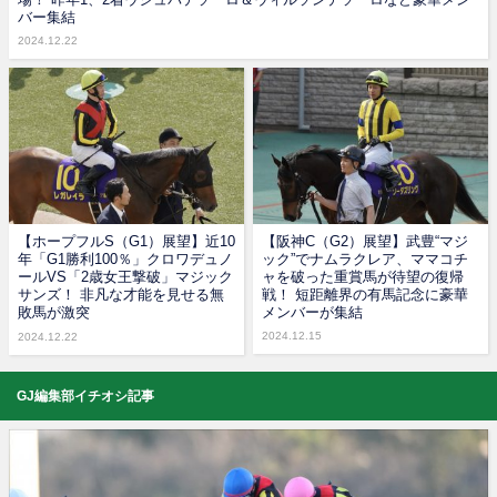
バー集結
2024.12.22
【ホープフルS（G1）展望】近10
【阪神C（G2）展望】武豊“マジ
年「G1勝利100％」クロワデュノ
ック”でナムラクレア、ママコチ
ールVS「2歳女王撃破」マジック
ャを破った重賞馬が待望の復帰
サンズ！ 非凡な才能を見せる無
戦！ 短距離界の有馬記念に豪華
敗馬が激突
メンバーが集結
2024.12.15
2024.12.22
GJ編集部イチオシ記事