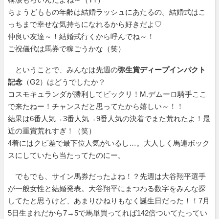
ちょうどももの年齢は結婚ラッシュにあたるの。結婚式はこ
っちまで幸せな気持ちになれるから好きだよ♡
仲良い友達～！結婚式行くから呼んでね～！
ご祝儀代は馬券で稼ごうかな（笑）
ということで、みんなは先週の
弥生賞ディープインパクト
記念
（G2）はどうでしたか？
コスモキュランダが勝利してビックリ！M.デムーロ騎手ここ
で来たねー！チャンスだと思ってたから嬉しい～！！
結果は6番人気→3番人気→9番人気の決着でまた荒れたよ！最
近の重賞荒れすぎ！（笑）
4着にはクビ差で最下位人気がいるし…。大人しく馬連ボック
スにしていたら当たってたのにー。
でもでも、サイン馬券だったよね！？先週は大谷翔平選手
が一般女性と結婚発表。大谷翔平にまつわる数字をみんな探
してたと思うけど、あまりひねりもなく誕生日だった！！7月
5日生まれだから7→5で馬単買ってれば142倍ついてたってい