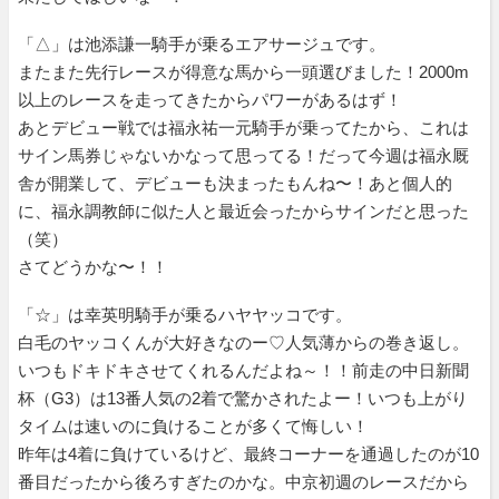
「△」は池添謙一騎手が乗るエアサージュです。
またまた先行レースが得意な馬から一頭選びました！2000m
以上のレースを走ってきたからパワーがあるはず！
あとデビュー戦では福永祐一元騎手が乗ってたから、これは
サイン馬券じゃないかなって思ってる！だって今週は福永厩
舎が開業して、デビューも決まったもんね〜！あと個人的
に、福永調教師に似た人と最近会ったからサインだと思った
（笑）
さてどうかな〜！！
「☆」は幸英明騎手が乗るハヤヤッコです。
白毛のヤッコくんが大好きなのー♡人気薄からの巻き返し。
いつもドキドキさせてくれるんだよね～！！前走の中日新聞
杯（G3）は13番人気の2着で驚かされたよー！いつも上がり
タイムは速いのに負けることが多くて悔しい！
昨年は4着に負けているけど、最終コーナーを通過したのが10
番目だったから後ろすぎたのかな。中京初週のレースだから