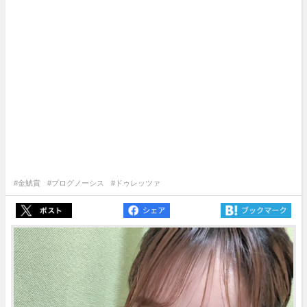
#金鯱賞
#プログノーシス
#ドゥレッツァ