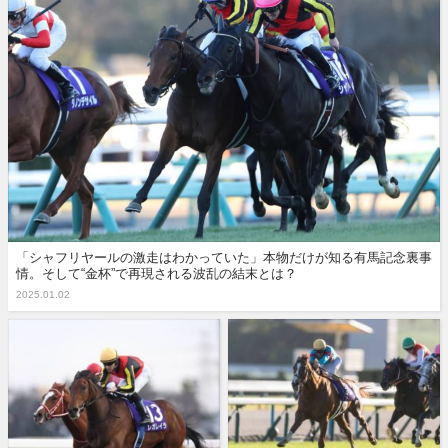
「シャフリヤールの激走はわかっていた」本物だけが知る有馬記念裏事
情。そして“金杯”で再現される波乱の結末とは？
2025.01.02