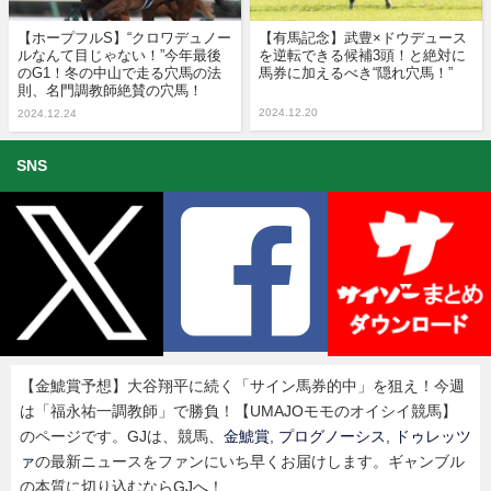
【ホープフルS】“クロワデュノー
【有馬記念】武豊×ドウデュース
ルなんて目じゃない！”今年最後
を逆転できる候補3頭！と絶対に
のG1！冬の中山で走る穴馬の法
馬券に加えるべき“隠れ穴馬！”
則、名門調教師絶賛の穴馬！
2024.12.20
2024.12.24
SNS
【金鯱賞予想】大谷翔平に続く「サイン馬券的中」を狙え！今週
は「福永祐一調教師」で勝負！【UMAJOモモのオイシイ競馬】
のページです。GJは、競馬、
金鯱賞
,
プログノーシス
,
ドゥレッツ
ァ
の最新ニュースをファンにいち早くお届けします。ギャンブル
の本質に切り込むならGJへ！