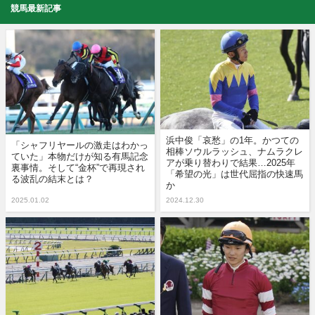
競馬最新記事
浜中俊「哀愁」の1年。かつての
「シャフリヤールの激走はわかっ
相棒ソウルラッシュ、ナムラクレ
ていた」本物だけが知る有馬記念
アが乗り替わりで結果…2025年
裏事情。そして“金杯”で再現され
「希望の光」は世代屈指の快速馬
る波乱の結末とは？
か
2025.01.02
2024.12.30