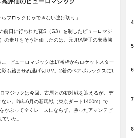
も高評価のピューロマジック
からフロックじゃできない逃げ切り」
の前日に行われた葵S（G3）を制した
ピューロマジ
）の走りをそう評価したのは、元JRA騎手の安藤勝
に、ピューロマジックは17番枠からロケットスター
影も踏ませぬ逃げ切りV。2着のペアポルックスに1
ロマジックは今回、古馬との初対戦を迎えるが、デ
ない。昨年6月の新馬戦（東京ダート1400m）で
砂をかぶって全くレースにならず。勝ったアマンテビ
れていた。