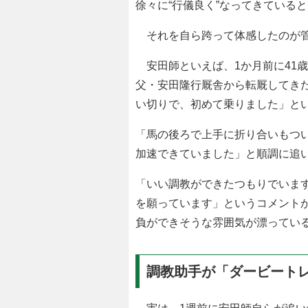
徐々に“行儀良く”なってきている
それを自ら跨って体感したのが管
安田師といえば、1か月前に41
父・安田隆行厩舎から転厩してき
い切りで、初めて乗りました」と
「馬の後ろで上手に折り合いもつ
加速できていました」と順調に追
「いい調教ができたつもりでいま
を願っています」というコメント
負ができそうな雰囲気が漂ってい
調教助手が「ダービートレ