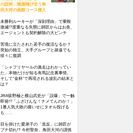
の説明…憶測飛び交う角
田大河の函館コース侵入
未勝利ルーキーが「深刻理由」で乗鞍
激減!?度重なる失態に師匠からはお灸、
エージェントも契約解除の大ピンチ
苦境に立たされた若手の復活なるか？
突如の独立、大手グループと疎遠でも
徐々に復調
「シャフリヤールの激走はわかってい
た」本物だけが知る有馬記念裏事情。
そして“金杯”で再現される波乱の結末と
は？
JRA荻野極と横山武史が「誤爆」で一触
即発!?「ふざけんな！ナメてんのか！」
1番人気大敗の腹いせにタオル投げる
も……
目を掛けた愛弟子の「造反」に師匠が
ブチ切れ!? 今村聖奈、角田大河の謹慎