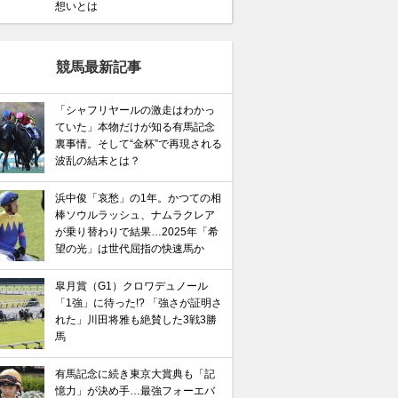
想いとは
競馬最新記事
「シャフリヤールの激走はわかっ
ていた」本物だけが知る有馬記念
裏事情。そして“金杯”で再現される
波乱の結末とは？
浜中俊「哀愁」の1年。かつての相
棒ソウルラッシュ、ナムラクレア
が乗り替わりで結果…2025年「希
望の光」は世代屈指の快速馬か
皐月賞（G1）クロワデュノール
「1強」に待った!? 「強さが証明さ
れた」川田将雅も絶賛した3戦3勝
馬
有馬記念に続き東京大賞典も「記
憶力」が決め手…最強フォーエバ