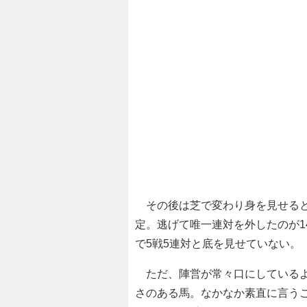
その後は芝で変わり身を見せると
定。逃げて唯一連対を外したのが14
で5戦5連対と底を見せていない。
ただ、陣営が常々口にしているよ
さのある馬。なかなか素直に言う