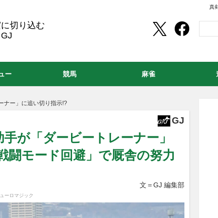
真
実に切り込む
GJ
ュー
競馬
麻雀
ーナー」に追い切り指示!?
GJ
助手が「ダービートレーナー」
「戦闘モード回避」で厩舎の努力
文＝GJ 編集部
ピューロマジック