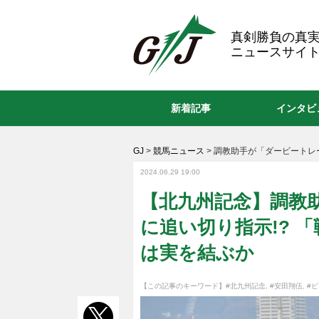
GJ
真剣勝負の真
ニュースサイト
新着記事
インタビ
GJ
>
競馬ニュース
>
調教助手が「ダービートレ
2024.06.29 19:00
【北九州記念】調教
に追い切り指示!? 
は実を結ぶか
【この記事のキーワード】
#北九州記念
,
#安田翔伍
,
#