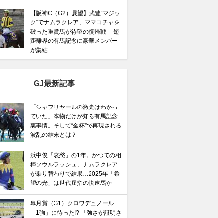
【阪神C（G2）展望】武豊“マジッ
ク”でナムラクレア、ママコチャを
破った重賞馬が待望の復帰戦！ 短
距離界の有馬記念に豪華メンバー
が集結
GJ最新記事
「シャフリヤールの激走はわかっ
ていた」本物だけが知る有馬記念
裏事情。そして“金杯”で再現される
波乱の結末とは？
浜中俊「哀愁」の1年。かつての相
棒ソウルラッシュ、ナムラクレア
が乗り替わりで結果…2025年「希
望の光」は世代屈指の快速馬か
皐月賞（G1）クロワデュノール
「1強」に待った!? 「強さが証明さ