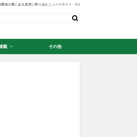
剣勝負の裏にある真実に斬り込むニュースサイト・GJ
連載
その他
・