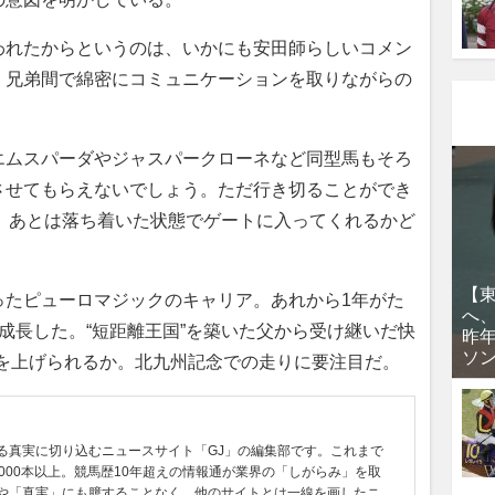
われたからというのは、いかにも安田師らしいコメン
、兄弟間で綿密にコミュニケーションを取りながらの
エムスパーダやジャスパークローネなど同型馬もそろ
させてもらえないでしょう。ただ行き切ることができ
ず。あとは落ち着いた状態でゲートに入ってくれるかど
【
たピューロマジックのキャリア。あれから1年がた
へ
成長した。“短距離王国”を築いた父から受け継いだ快
昨
ソ
りを上げられるか。北九州記念での走りに要注目だ。
る真実に切り込むニュースサイト「GJ」の編集部です。これまで
0000本以上。競馬歴10年超えの情報通が業界の「しがらみ」を取
や「真実」にも臆することなく、他のサイトとは一線を画したニ