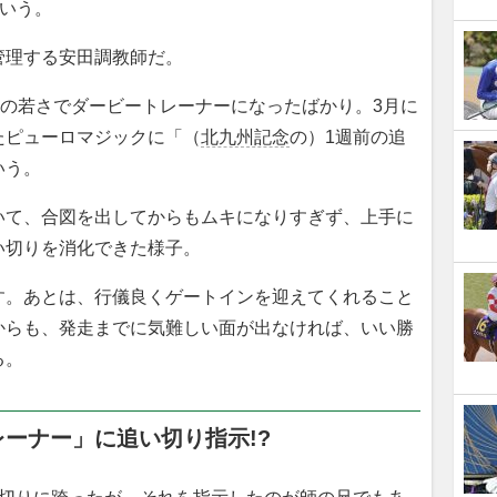
という。
理する安田調教師だ。
歳の若さでダービートレーナーになったばかり。3月に
たピューロマジックに「（
北九州記念
の）1週前の追
いう。
いて、合図を出してからもムキになりすぎず、上手に
い切りを消化できた様子。
す。あとは、行儀良くゲートインを迎えてくれること
からも、発走までに気難しい面が出なければ、いい勝
る。
ーナー」に追い切り指示!?