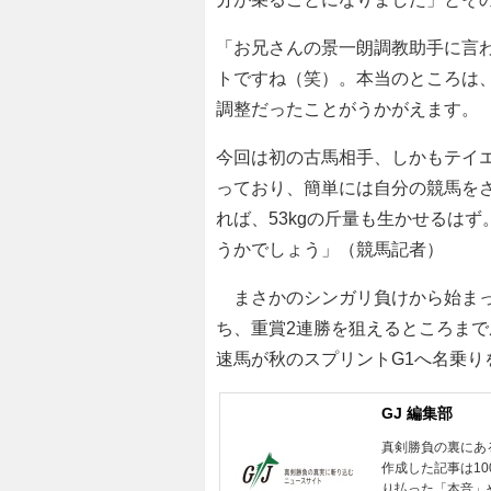
「お兄さんの景一朗調教助手に言
トですね（笑）。本当のところは
調整だったことがうかがえます。
今回は初の古馬相手、しかもテイ
っており、簡単には自分の競馬を
れば、53kgの斤量も生かせるは
うかでしょう」（競馬記者）
まさかのシンガリ負けから始まっ
ち、重賞2連勝を狙えるところまで
速馬が秋のスプリントG1へ名乗
GJ 編集部
真剣勝負の裏にあ
作成した記事は1
り払った「本音」