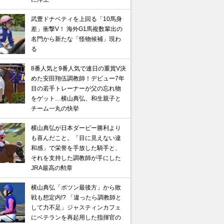
武豊ドナベティを上回る「10馬身
差」衝撃V！ 海外G1馬複数輩出の
名門から新たな「怪物候補」現わ
る
8番人気と9番人気で連日の重賞V決
めた安田翔伍調教師！デビュー7年
目の若手トレーナーが父の忘れ物
をゲット…横山典弘、和生親子と
チーム一丸の快挙
横山典弘が日本ダービー勝利より
も喜んだこと。「目に見えない違
和感」で栄誉を手放した騎手と、
それを支持した調教師が手にした
JRA最高の勲章
横山典弘「ポツン最後方」から敗
戦も想定内!? 「違ったら調教師と
して力不足」ジャスティンカフェ
にベテランを再起用した指揮官の