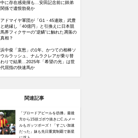
中に存在感発揮も…安田記念前に師弟
関係で遺恨勃発か
アドマイヤ軍団が「G1・45連敗」武豊
と絶縁し「40億円」と引換えに日本競
馬界フィクサーの”逆鱗”に触れた凋落の
真相？
浜中俊「哀愁」の1年。かつての相棒ソ
ウルラッシュ、ナムラクレアが乗り替
わりで結果…2025年「希望の光」は世
代屈指の快速馬か
関連記事
「ブロードアピールを彷彿」最後
方から15頭ゴボウ抜きにC.ルメー
ルもガッツポーズ！「すごい加速
だった」妹も先日重賞制覇で新星
に浮上