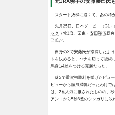
元JRA騎手の安藤勝己氏
「スタート抜群に速くて、あの枠
先月25日、日本ダービー（G1）
ック
（牝3歳、栗東・
安田翔伍
厩舎
己氏だ。
自身のXで安藤氏が指摘したよう
トを決めると、ハナを切って後続に
馬身1/4差をつける完勝だった。
葵Sで重賞初勝利を挙げたピュー
ビューから順風満帆だったわけでは
は、2番人気に推されたものの、
アンコから5秒8差のシンガリに敗