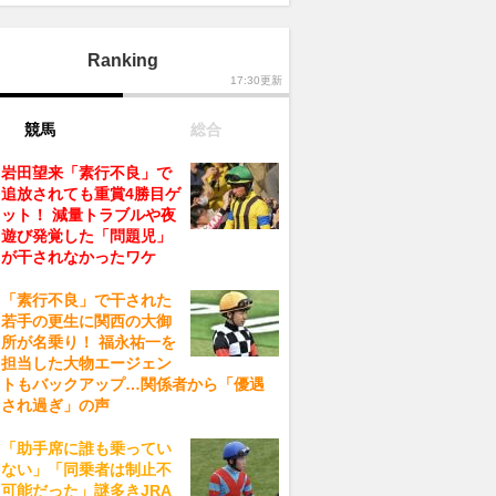
Ranking
17:30更新
競馬
総合
岩田望来「素行不良」で
追放されても重賞4勝目ゲ
ット！ 減量トラブルや夜
遊び発覚した「問題児」
が干されなかったワケ
「素行不良」で干された
若手の更生に関西の大御
所が名乗り！ 福永祐一を
担当した大物エージェン
トもバックアップ…関係者から「優遇
され過ぎ」の声
「助手席に誰も乗ってい
ない」「同乗者は制止不
可能だった」謎多きJRA