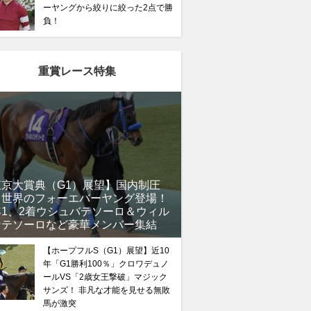
ーヤングから絞りに絞った2点で勝
負！
重賞レース特集
東京大賞典（G1）展望】国内制圧
、世界のフォーエバーヤング登場！
年1、2着ウシュバテソーロ＆ウィル
ンテソーロなど豪華メンバー集結
【ホープフルS（G1）展望】近10
年「G1勝利100％」クロワデュノ
ールVS「2歳女王撃破」マジック
サンズ！ 非凡な才能を見せる無敗
馬が激突