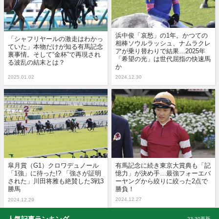
浜中俊「哀愁」の1年。かつての
「シャフリヤールの激走はわかっ
相棒ソウルラッシュ、ナムラクレ
ていた」本物だけが知る有馬記念
アが乗り替わりで結果…2025年
裏事情。そして“金杯”で再現され
「希望の光」は世代屈指の快速馬
る波乱の結末とは？
か
2025.01.02
2024.12.30
皐月賞（G1）クロワデュノール
有馬記念に続き東京大賞典も「記
「1強」に待った!? 「強さが証明
憶力」が決め手…最強フォーエバ
された」川田将雅も絶賛した3戦3
ーヤングから絞りに絞った2点で
勝馬
勝負！
2024.12.27
2024.12.29
23:30更新