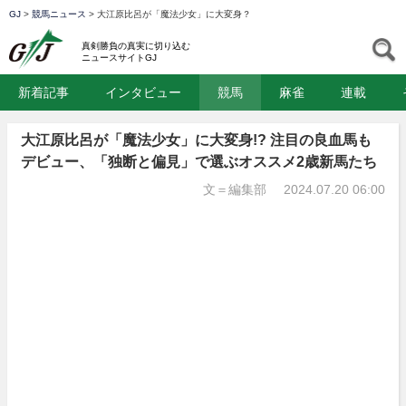
GJ
>
競馬ニュース
>
大江原比呂が「魔法少女」に大変身？
GJ
S
真剣勝負の真実に切り込む
ニュースサイトGJ
新着記事
インタビュー
競馬
麻雀
連載
大江原比呂が「魔法少女」に大変身!? 注目の良血馬も
デビュー、「独断と偏見」で選ぶオススメ2歳新馬たち
文＝編集部
2024.07.20 06:00