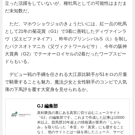
立った活躍をしていないが、種牡馬としての可能性はまだま
だ未知数だ。
ただ、マホウショウジョのきょうだいには、紅一点の牝馬
として21年の菊花賞（G1）で3着に善戦したディヴァインラ
ヴ（父エピファネイア）、昨年のプリンシパルS（L）を制し
たパクスオトマニカ（父ヴィクトワールピサ）、今年の阪神
大賞典（G2）でテーオーロイヤルの2着だったワープスピー
ドらもいる。
デビュー戦の手綱を任される大江原比騎手が51キロの斤量
で騎乗することも魅力。
魔法少女
と女性騎手のコンビで人気
薄の下馬評を覆す大変身を見せられるか。
GJ 編集部
真剣勝負の裏にある真実に切り込むニュースサイト
「GJ」の編集部です。これまで作成した記事は10000
本以上。競馬歴10年超えの情報通が業界の「しがら
み」を取り払った「本音」や「真実」にも臆すること
なく、他のサイトとは一線を画したニュース、サービ