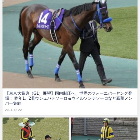
【東京大賞典（G1）展望】国内制圧へ、世界のフォーエバーヤング登
場！ 昨年1、2着ウシュバテソーロ＆ウィルソンテソーロなど豪華メン
バー集結
2024.12.22