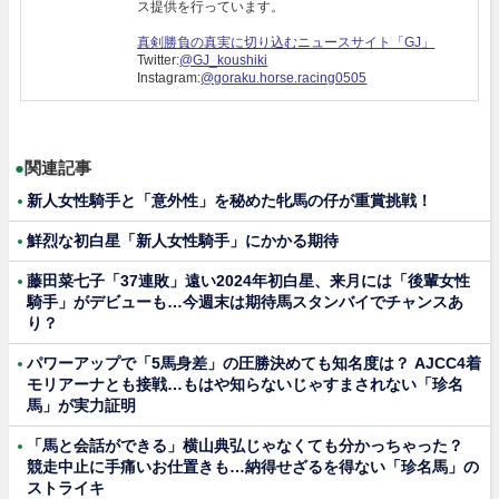
ス提供を行っています。
真剣勝負の真実に切り込むニュースサイト「GJ」
Twitter:
@GJ_koushiki
Instagram:
@goraku.horse.racing0505
●
関連記事
新人女性騎手と「意外性」を秘めた牝馬の仔が重賞挑戦！
鮮烈な初白星「新人女性騎手」にかかる期待
藤田菜七子「37連敗」遠い2024年初白星、来月には「後輩女性
騎手」がデビューも…今週末は期待馬スタンバイでチャンスあ
り？
パワーアップで「5馬身差」の圧勝決めても知名度は？ AJCC4着
モリアーナとも接戦…もはや知らないじゃすまされない「珍名
馬」が実力証明
「馬と会話ができる」横山典弘じゃなくても分かっちゃった？
競走中止に手痛いお仕置きも…納得せざるを得ない「珍名馬」の
ストライキ