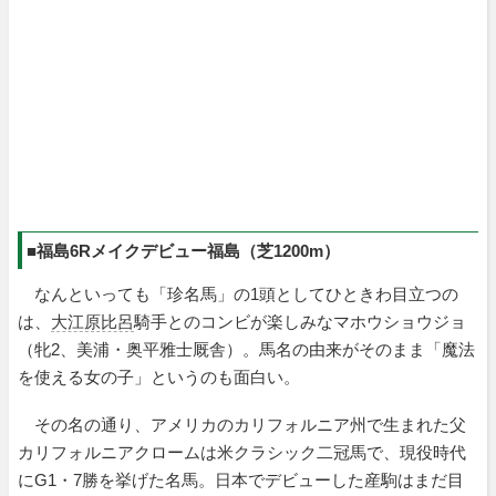
■福島6Rメイクデビュー福島（芝1200m）
なんといっても「珍名馬」の1頭としてひときわ目立つの
は、
大江原比呂
騎手とのコンビが楽しみなマホウショウジョ
（牝2、美浦・奥平雅士厩舎）。馬名の由来がそのまま「魔法
を使える女の子」というのも面白い。
その名の通り、アメリカのカリフォルニア州で生まれた父
カリフォルニアクロームは米クラシック二冠馬で、現役時代
にG1・7勝を挙げた名馬。日本でデビューした産駒はまだ目