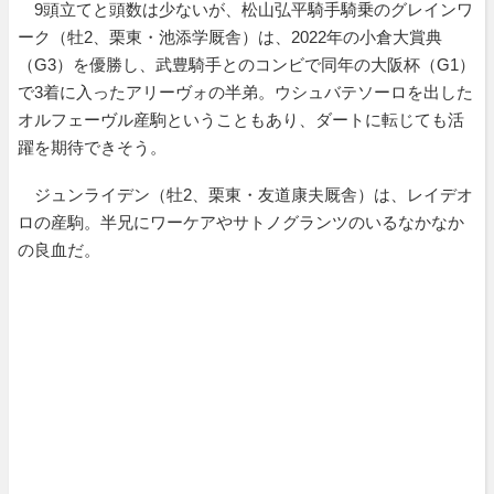
9頭立てと頭数は少ないが、松山弘平騎手騎乗のグレインワ
ーク（牡2、栗東・池添学厩舎）は、2022年の小倉大賞典
（G3）を優勝し、武豊騎手とのコンビで同年の大阪杯（G1）
で3着に入ったアリーヴォの半弟。ウシュバテソーロを出した
オルフェーヴル産駒ということもあり、ダートに転じても活
躍を期待できそう。
ジュンライデン（牡2、栗東・友道康夫厩舎）は、レイデオ
ロの産駒。半兄にワーケアやサトノグランツのいるなかなか
の良血だ。