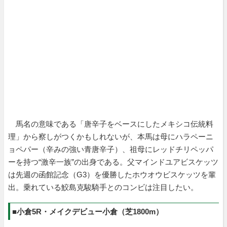
馬名の意味である「唐辛子をベースにしたメキシコ伝統料
理」から察しがつくかもしれないが、本馬は母にハラペーニ
ョペパー（辛みの強い青唐辛子）、祖母にレッドチリペッパ
ーを持つ“激辛一族”の出身である。父マインドユアビスケッツ
は先週の函館記念（G3）を優勝したホウオウビスケッツを輩
出。乗れている鮫島克駿騎手とのコンビは注目したい。
■小倉5R・メイクデビュー小倉（芝1800m）