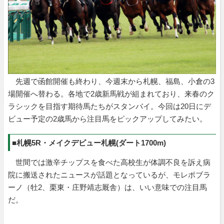
先週で函館開催も終わり、今週末から札幌、福島、小倉の3
場開催へ替わる。各地で2歳新馬戦が組まれており、来春のク
ラシックを目指す期待馬たちがスタンバイ。今回は20日にデ
ビュー予定の2歳馬から注目馬をピックアップしてみたい。
■札幌5R・メイクデビュー札幌(ダート1700m)
世間では激辛チップスを食べた高校生が体調不良を訴え病
院に搬送されたニュースが話題となっているが、モレポブラ
ーノ（牡2、栗東・庄野靖志厩舎）は、いい意味での注目馬
だ。