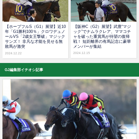
【ホープフルS（G1）展望】近10
【阪神C（G2）展望】武豊“マジ
年「G1勝利100％」クロワデュノ
ック”でナムラクレア、ママコチ
ールVS「2歳女王撃破」マジック
ャを破った重賞馬が待望の復帰
サンズ！ 非凡な才能を見せる無
戦！ 短距離界の有馬記念に豪華
敗馬が激突
メンバーが集結
2024.12.15
2024.12.22
GJ編集部イチオシ記事