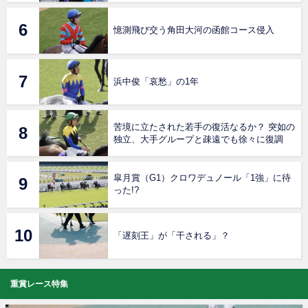
憶測飛び交う角田大河の函館コース侵入
浜中俊「哀愁」の1年
苦境に立たされた若手の復活なるか？ 突如の
独立、大手グループと疎遠でも徐々に復調
皐月賞（G1）クロワデュノール「1強」に待
った!?
「遅刻王」が「干される」？
重賞レース特集