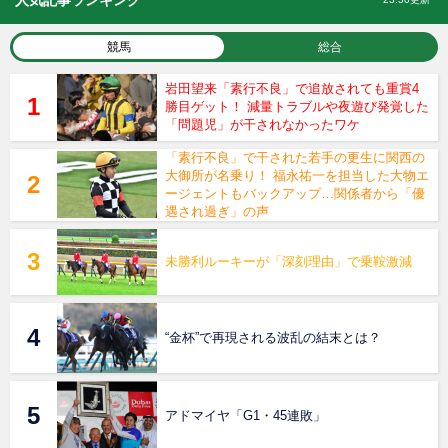
人気記事ランキング
競馬
総合
岩田望来「素行不良」で追放されても重賞4
勝目ゲット！ 減量トラブルや夜遊び発覚した
「問題児」が干されなかったワケ
「素行不良」で干された若手の更生に関西の
大御所が名乗り！ 福永祐一を担当した大物エ
ージェントもバックアップ…関係者から「優
遇され過ぎ」の声
未勝利ルーキーが「深刻理由」で乗鞍激減
“金杯”で再現される波乱の結末とは？
アドマイヤ「G1・45連敗」