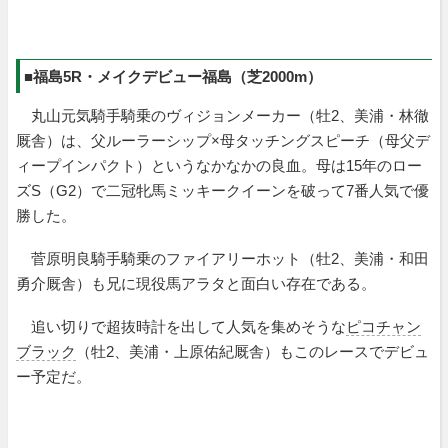
■福島5R・メイクデビュー福島（芝2000m）
丸山元気騎手騎乗のヴィジョンメーカー（牡2、美浦・林徹
厩舎）は、父ルーラーシップ×母タッチングスピーチ（母父デ
ィープインパクト）というなかなかの良血。母は15年のロー
ズS（G2）で二冠牝馬ミッキークイーンを破って7番人気で優
勝した。
菅原明良騎手騎乗のファイアリーホット（牡2、美浦・和田
勇介厩舎）も兄に現役馬アラタと面白い存在である。
追い切りで超抜時計を出して人気を集めそうな
ピコチャン
ブラック
（牡2、美浦・上原佑紀厩舎）もこのレースでデビュ
ー予定だ。