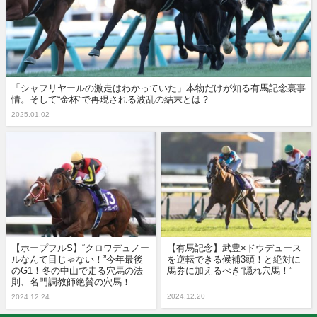
「シャフリヤールの激走はわかっていた」本物だけが知る有馬記念裏事
情。そして“金杯”で再現される波乱の結末とは？
2025.01.02
【ホープフルS】“クロワデュノー
【有馬記念】武豊×ドウデュース
ルなんて目じゃない！”今年最後
を逆転できる候補3頭！と絶対に
のG1！冬の中山で走る穴馬の法
馬券に加えるべき“隠れ穴馬！”
則、名門調教師絶賛の穴馬！
2024.12.20
2024.12.24