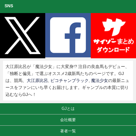
SNS
大江原比呂が「魔法少女」に大変身!? 注目の良血馬もデビュー、
「独断と偏見」で選ぶオススメ2歳新馬たちのページです。GJ
は、競馬、
大江原比呂
,
ピコチャンブラック
,
魔法少女
の最新ニュ
ースをファンにいち早くお届けします。ギャンブルの本質に切り
込むならGJへ！
GJとは
会社概要
著者一覧