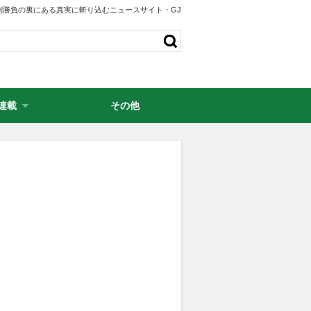
剣勝負の裏にある真実に斬り込むニュースサイト・GJ
連載
その他
・