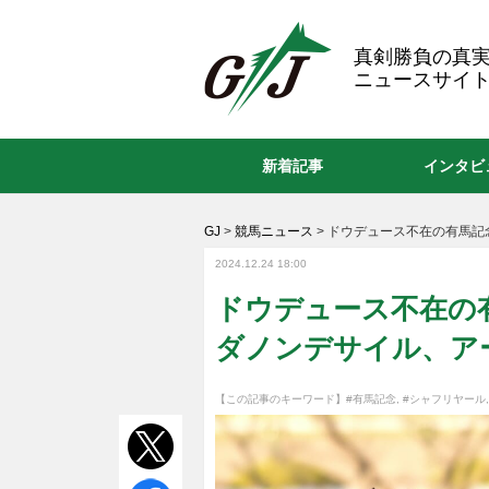
GJ
真剣勝負の真
ニュースサイト
新着記事
インタビ
GJ
>
競馬ニュース
>
ドウデュース不在の有馬記
2024.12.24 18:00
ドウデュース不在の
ダノンデサイル、ア
【この記事のキーワード】
#有馬記念
,
#シャフリヤール