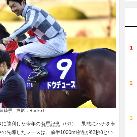
豊騎手　撮影：Ruriko.I
に勝利した今年の
有馬記念
（G1）。果敢にハナを奪
先導したレースは、前半1000m通過が62秒8とい