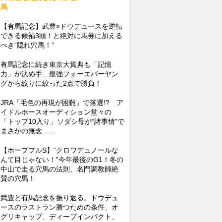
馬
【有馬記念】武豊×ドウデュースを逆転
できる候補3頭！と絶対に馬券に加える
べき“隠れ穴馬！”
有馬記念に続き東京大賞典も「記憶
力」が決め手…最強フォーエバーヤン
グから絞りに絞った2点で勝負！
JRA「毛色の再現が困難」で落選!? ア
イドルホースオーディション堂々の
「トップ10入り」ソダシ母が“諸事情”で
まさかの無念……
【ホープフルS】“クロワデュノールな
んて目じゃない！”今年最後のG1！冬の
中山で走る穴馬の法則、名門調教師絶
賛の穴馬！
武豊と有馬記念を振り返る。ドウデュ
ースのラストラン勝つための条件、オ
グリキャップ、ディープインパクト、