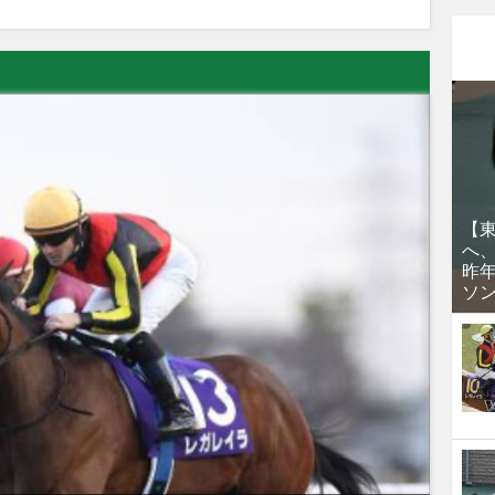
【
へ
昨
ソ