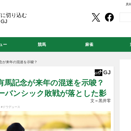
真
実に切り込む
GJ
ュー
競馬
麻雀
念が来年の混迷を示唆？
GJ
有馬記念が来年の混迷を示唆？
ーバンシック敗戦が落とした影
文＝黒井零
,
#ドウデュース