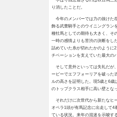
り消したことだ。
今年のメンバーでは力の抜けた存
飾る武豊騎手とのウイニングラン
種牡馬としての期待も大きく、そ
一時の感情よりも苦渋の決断をし
詰めていた糸が切れたかのように2
チベーションを支えていた最大の
そして意外といっては失礼だが、
ービーでエフフォーリアを破った
ルの高さを証明した。現5歳と6歳
のトップクラス相手に高い壁とな
それだけに次世代から新たなヒー
オペラ1頭が有馬記念に出走して4
ている状況。来年の混迷を示唆す