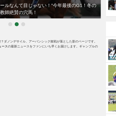
ノールなんて目じゃない！”今年最後のG1！冬の
【有
教師絶賛の穴馬！
るべき
唆？ダノンデサイル、アーバンシック敗戦が落とした影のページです。
ュース
の最新ニュースをファンにいち早くお届けします。ギャンブルの