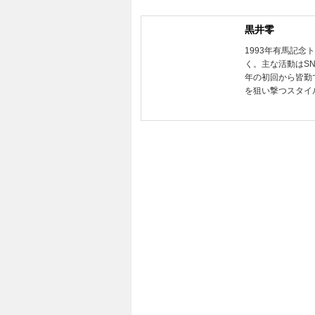
黒井零
1993年有馬記
く。主な活動はSN
年の初回から皆勤
を狙い撃つスタイ