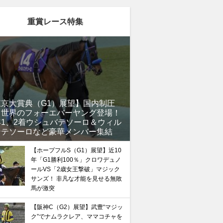
重賞レース特集
東京大賞典（G1）展望】国内制圧
、世界のフォーエバーヤング登場！
年1、2着ウシュバテソーロ＆ウィル
ンテソーロなど豪華メンバー集結
【ホープフルS（G1）展望】近10
年「G1勝利100％」クロワデュノ
ールVS「2歳女王撃破」マジック
サンズ！ 非凡な才能を見せる無敗
馬が激突
【阪神C（G2）展望】武豊“マジッ
ク”でナムラクレア、ママコチャを