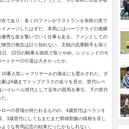
在であり、多くのファンがラストランを有終の美で
をイメージしたはずだ。本馬にはハーツクライの後継
の優秀な血を繋いでいく仕事もある。ファンとしての
た陣営の無念は計り知れない。主戦の武豊騎手も張り
1日、22日の騎乗を病気で取りやめ。レジェンドのモ
パートナーの引退は大きかったか。
10番人気シャフリヤールの激走にも驚かされた。ダ
古豪は6歳までトップクラスの走りを見せ、世代レベ
はハイレベル世代として近年の競馬を牽引。下の世代
った。
ローの登場が待たれるものの、4歳世代はベラジオ
着、3歳世代にしてもまだまだ群雄割拠の様相を呈し
るような有馬記念の結果だったかもしれない。