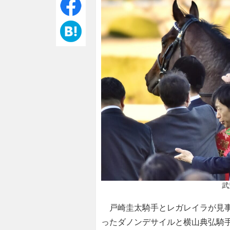
武
戸崎圭太騎手とレガレイラが見事
ったダノンデサイルと横山典弘騎手の