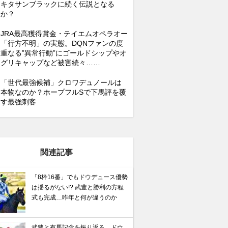
キタサンブラックに続く伝説となる
か？
JRA最高獲得賞金・テイエムオペラオー
「行方不明」の実態。DQNファンの度
重なる”異常行動”にゴールドシップやオ
グリキャップなど被害続々……
「世代最強候補」クロワデュノールは
本物なのか？ホープフルSで下馬評を覆
す最強刺客
関連記事
「8枠16番」でもドウデュース優勢
は揺るがない!? 武豊と勝利の方程
式も完成…昨年と何が違うのか
武豊と有馬記念を振り返る。ドウ