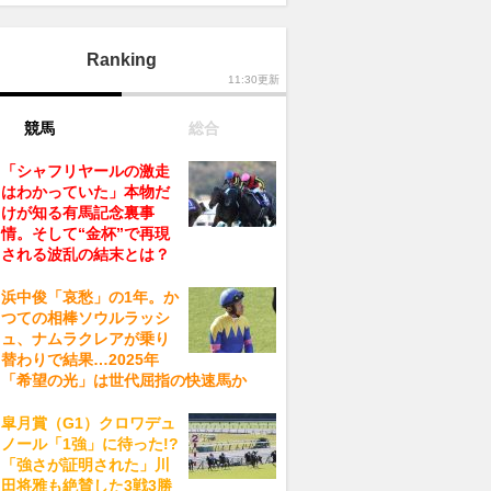
Ranking
11:30更新
競馬
総合
「シャフリヤールの激走
はわかっていた」本物だ
けが知る有馬記念裏事
情。そして“金杯”で再現
される波乱の結末とは？
浜中俊「哀愁」の1年。か
つての相棒ソウルラッシ
ュ、ナムラクレアが乗り
替わりで結果…2025年
「希望の光」は世代屈指の快速馬か
皐月賞（G1）クロワデュ
ノール「1強」に待った!?
「強さが証明された」川
田将雅も絶賛した3戦3勝