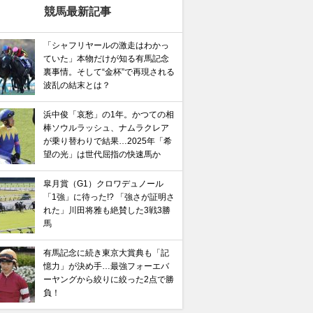
競馬最新記事
「シャフリヤールの激走はわかっ
ていた」本物だけが知る有馬記念
裏事情。そして“金杯”で再現される
波乱の結末とは？
浜中俊「哀愁」の1年。かつての相
棒ソウルラッシュ、ナムラクレア
が乗り替わりで結果…2025年「希
望の光」は世代屈指の快速馬か
皐月賞（G1）クロワデュノール
「1強」に待った!? 「強さが証明さ
れた」川田将雅も絶賛した3戦3勝
馬
有馬記念に続き東京大賞典も「記
憶力」が決め手…最強フォーエバ
ーヤングから絞りに絞った2点で勝
負！