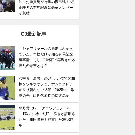
破った重賞馬が待望の復帰戦！ 短
馬記念】武豊×ドウデュースを逆転できる候補3頭！と絶
距離界の有馬記念に豪華メンバー
が集結
“隠れ穴馬！”
GJ最新記事
「シャフリヤールの激走はわかっ
ていた」本物だけが知る有馬記念
裏事情。そして“金杯”で再現される
波乱の結末とは？
浜中俊「哀愁」の1年。かつての相
棒ソウルラッシュ、ナムラクレア
が乗り替わりで結果…2025年「希
望の光」は世代屈指の快速馬か
皐月賞（G1）クロワデュノール
「1強」に待った!? 「強さが証明さ
れた」川田将雅も絶賛した3戦3勝
馬