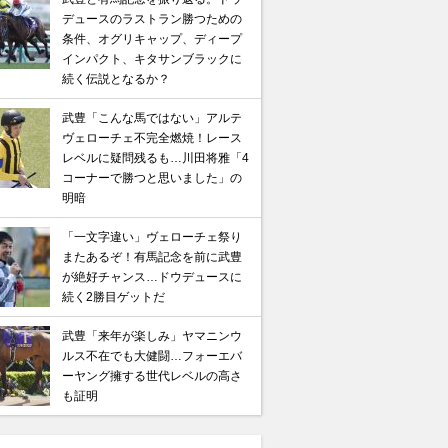
デュースのラストラン勝つための
条件、オグリキャップ、ディープ
インパクト、キタサンブラックに
続く伝説となるか？
武豊「こんな馬ではない」アルテ
ヴェローチェ不完全燃焼！レース
レベルに疑問残るも…川田将雅「4
コーナーで勝つと思いました」の
明暗
「一文字違い」ヴェローチェ祭り
またあるぞ！有馬記念を前に武豊
が絶好チャンス…ドウデュースに
続く2勝目ゲットだ
武豊「来年が楽しみ」ヤマニンウ
ルス不在でも大健闘…フォーエバ
ーヤング擁する世代レベルの高さ
も証明