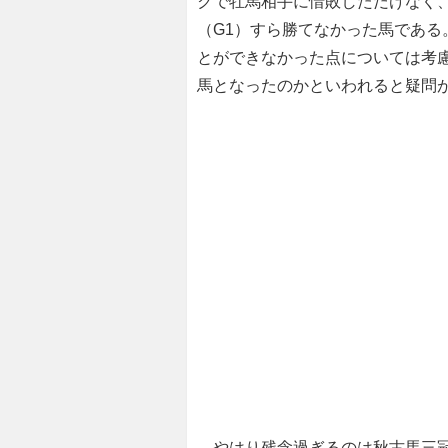
クで牡馬相手に惜敗しただけなく、
（G1）すら勝てなかった馬であ
とができなかった点については考
馬となったのかといわれると疑問
やはり残念過ぎるのは秋古馬三冠