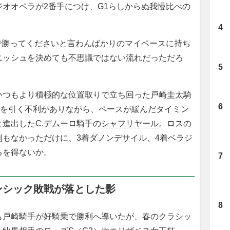
オオペラが2番手につけ、G1らしからぬ我慢比べの
で勝ってくださいと言わんばかりのマイペースに持ち
ニッシュを決めても不思議ではない流れだっただろ
つもより積極的な位置取りで立ち回った戸崎圭太騎
枠を引く不利がありながら、ペースが緩んだタイミン
進出したC.デムーロ騎手の
シャフリヤール
。ロスの
もなかっただけに、3着ダノンデサイル、4着ベラジ
るを得ないか。
ンシック敗戦が落とした影
戸崎騎手が好騎乗で勝利へ導いたが、春のクラシッ