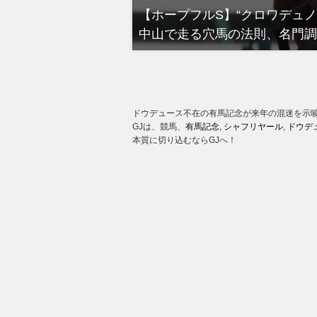
る有馬記念裏事情。そ
【ホープフルS】“クロワデュ
中山で走る穴馬の法則、名門調
ドウデュース不在の有馬記念が来年の混迷を示
GJは、競馬、
有馬記念
,
シャフリヤール
,
ドウデ
本質に切り込むならGJへ！