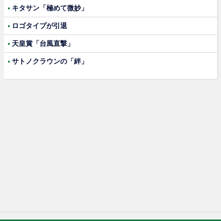
キタサン「極めて微妙」
ロゴタイプが引退
天皇賞「台風直撃」
サトノクラウンの「絆」