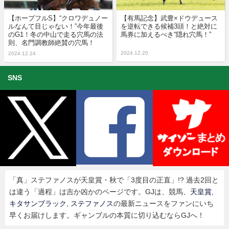
【ホープフルS】“クロワデュノー
【有馬記念】武豊×ドウデュース
ルなんて目じゃない！”今年最後
を逆転できる候補3頭！と絶対に
のG1！冬の中山で走る穴馬の法
馬券に加えるべき“隠れ穴馬！”
則、名門調教師絶賛の穴馬！
2024.12.20
2024.12.24
SNS
「真」ステファノスが天皇賞・秋で「3度目の正直」!? 過去2回と
は違う「過程」は吉か凶かのページです。GJは、競馬、
天皇賞
,
キタサンブラック
,
ステファノス
の最新ニュースをファンにいち
早くお届けします。ギャンブルの本質に切り込むならGJへ！