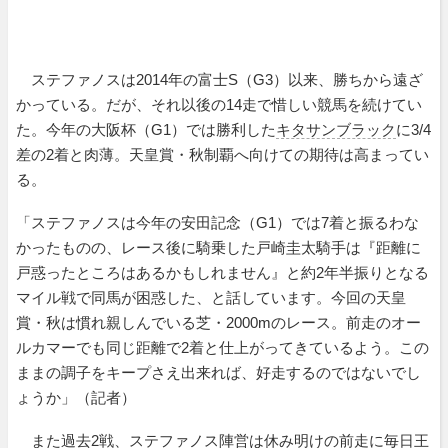
ステファノスは2014年の富士S（G3）以来、勝ちから遠ざ
かっている。だが、それ以後の14走で惜しい競馬を続けてい
た。今年の大阪杯（G1）では勝利した
キタサンブラック
に3/4
差の2着と肉薄。天皇賞・秋制覇へ向けての期待は高まってい
る。
「ステファノスは今年の安田記念（G1）では7着と振るわな
かったものの、レース後に騎乗した戸崎圭太騎手は『距離に
戸惑ったところはあるかもしれません』と約2年半振りとなる
マイル戦で同馬が困惑した、と話しています。今回の天皇
賞・秋は慣れ親しんでいる芝・2000mのレース。前走のオー
ルカマーでも同じ距離で2着と仕上がってきているよう。この
ままの調子をキープさえ出来れば、好走するのではないでし
ょうか」（記者）
また過去2戦、ステファノス陣営は休み明けの前走に毎日王