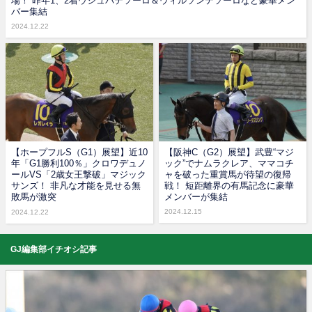
場！ 昨年1、2着ウシュバテソーロ＆ウィルソンテソーロなど豪華メン
バー集結
2024.12.22
【ホープフルS（G1）展望】近10
【阪神C（G2）展望】武豊“マジ
年「G1勝利100％」クロワデュノ
ック”でナムラクレア、ママコチ
ールVS「2歳女王撃破」マジック
ャを破った重賞馬が待望の復帰
サンズ！ 非凡な才能を見せる無
戦！ 短距離界の有馬記念に豪華
敗馬が激突
メンバーが集結
2024.12.15
2024.12.22
GJ編集部イチオシ記事