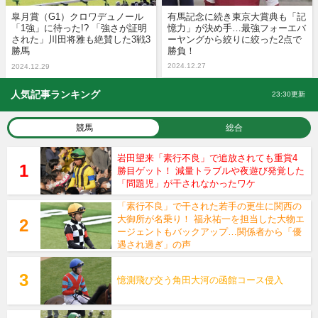
皐月賞（G1）クロワデュノール
有馬記念に続き東京大賞典も「記
「1強」に待った!? 「強さが証明
憶力」が決め手…最強フォーエバ
された」川田将雅も絶賛した3戦3
ーヤングから絞りに絞った2点で
勝馬
勝負！
2024.12.27
2024.12.29
人気記事ランキング
23:30更新
競馬
総合
岩田望来「素行不良」で追放されても重賞4
勝目ゲット！ 減量トラブルや夜遊び発覚した
「問題児」が干されなかったワケ
「素行不良」で干された若手の更生に関西の
大御所が名乗り！ 福永祐一を担当した大物エ
ージェントもバックアップ…関係者から「優
遇され過ぎ」の声
憶測飛び交う角田大河の函館コース侵入