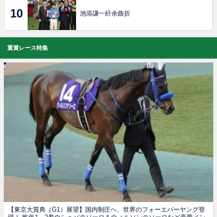
池添謙一紆余曲折
重賞レース特集
【東京大賞典（G1）展望】国内制圧へ、世界のフォーエバーヤング登