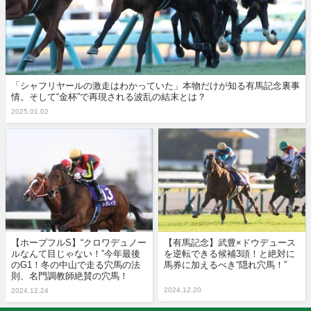
「シャフリヤールの激走はわかっていた」本物だけが知る有馬記念裏事
情。そして“金杯”で再現される波乱の結末とは？
2025.01.02
【ホープフルS】“クロワデュノー
【有馬記念】武豊×ドウデュース
ルなんて目じゃない！”今年最後
を逆転できる候補3頭！と絶対に
のG1！冬の中山で走る穴馬の法
馬券に加えるべき“隠れ穴馬！”
則、名門調教師絶賛の穴馬！
2024.12.20
2024.12.24