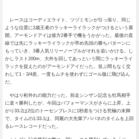
レースはコーディエライト、ツヅミモンが引っ張り、同じ
ような位置に2歳王者のラッキーライラックがつけるという展
開。アーモンドアイは後方2番手で機をうかがった。最後の直
線では先にラッキーライラックが早め先頭の勝ちパターンに
もっていき、3番人気リリーノーブルがそれを追いかける。し
かしラスト200m、大外を回してあっという間にラッキーライ
ラックを捉えたのがアーモンドアイだった。並ぶ間もなく交
わして1・3/4差。一度もムチを使わずにゴール版に飛び込ん
だ。
やはり桁外れの能力だった。前走シンザン記念も牡馬相手
に楽々勝利したが、今回はパフォーマンスがさらに上昇。上
がり33.2は2位のトーセンブレスに1秒差をつける究極の末脚
で、タイムの1:33.1は、同厩の大先輩アパパネのタイムを上回
るレースレコードだった。