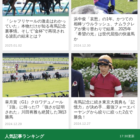
浜中俊「哀愁」の1年。かつての
「シャフリヤールの激走はわかっ
相棒ソウルラッシュ、ナムラクレ
ていた」本物だけが知る有馬記念
アが乗り替わりで結果…2025年
裏事情。そして“金杯”で再現され
「希望の光」は世代屈指の快速馬
る波乱の結末とは？
か
2025.01.02
2024.12.30
皐月賞（G1）クロワデュノール
有馬記念に続き東京大賞典も「記
「1強」に待った!? 「強さが証明
憶力」が決め手…最強フォーエバ
された」川田将雅も絶賛した3戦3
ーヤングから絞りに絞った2点で
勝馬
勝負！
2024.12.27
2024.12.29
人気記事ランキング
17:30更新