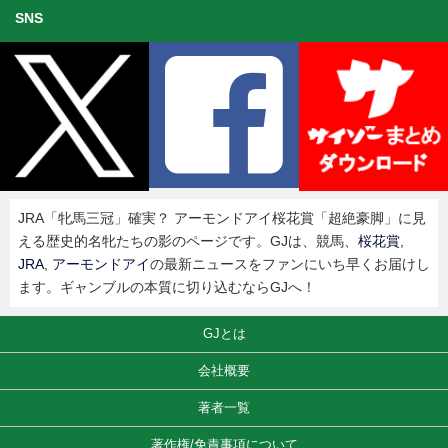
SNS
JRA「牝馬三冠」確実？ アーモンドアイ桜花賞「超絶豪脚」に見
える歴史的名牝たちの影のページです。GJは、競馬、
桜花賞
,
JRA
,
アーモンドアイ
の最新ニュースをファンにいち早くお届けし
ます。ギャンブルの本質に切り込むならGJへ！
GJとは
会社概要
著者一覧
著作権/免責事項について