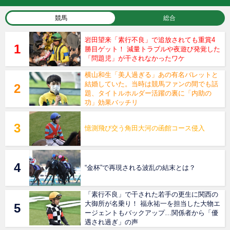
競馬
総合
岩田望来「素行不良」で追放されても重賞4
勝目ゲット！ 減量トラブルや夜遊び発覚した
「問題児」が干されなかったワケ
横山和生「美人過ぎる」あの有名バレットと
結婚していた。当時は競馬ファンの間でも話
題、タイトルホルダー活躍の裏に「内助の
功」効果バッチリ
憶測飛び交う角田大河の函館コース侵入
“金杯”で再現される波乱の結末とは？
「素行不良」で干された若手の更生に関西の
大御所が名乗り！ 福永祐一を担当した大物エ
ージェントもバックアップ…関係者から「優
遇され過ぎ」の声