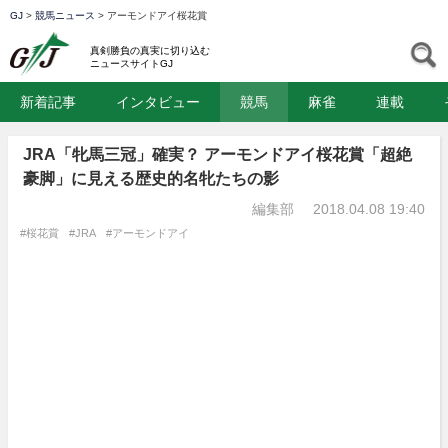
GJ
>
競馬ニュース
>
アーモンドアイ桜花賞
GJ
S
真剣勝負の真実に切り込む
ニュースサイトGJ
新着記事
インタビュー
競馬
麻雀
連載
JRA「牝馬三冠」確実？ アーモンドアイ桜花賞「超絶
豪脚」に見える歴史的名牝たちの影
編集部
2018.04.08 19:40
#桜花賞
#JRA
#アーモンドアイ