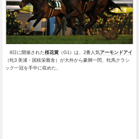
8日に開催された
桜花賞
（G1）は、2番人気
アーモンドアイ
（牝3 美浦・国枝栄厩舎）が大外から豪脚一閃、牝馬クラシ
ック一冠を手中に収めた。