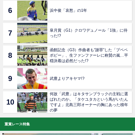
浜中俊「哀愁」の1年
皐月賞（G1）クロワデュノール「1強」に待
った!?
函館記念（G3）作曲者も“謝罪”した「プペペ
ポピー」、生ファンファーレに称賛の嵐…平
穏決着は必然だった!?
武豊よりアキヤマ!?
何故「武豊」はキタサンブラックの主戦に選
ばれたのか。「タケユタカという馬がいたん
ですよ」北島三郎オーナーの胸にあった積年
の夢
重賞レース特集