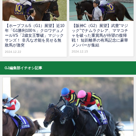
【ホープフルS（G1）展望】近10
【阪神C（G2）展望】武豊“マジ
年「G1勝利100％」クロワデュノ
ック”でナムラクレア、ママコチ
ールVS「2歳女王撃破」マジック
ャを破った重賞馬が待望の復帰
サンズ！ 非凡な才能を見せる無
戦！ 短距離界の有馬記念に豪華
敗馬が激突
メンバーが集結
2024.12.15
2024.12.22
GJ編集部イチオシ記事