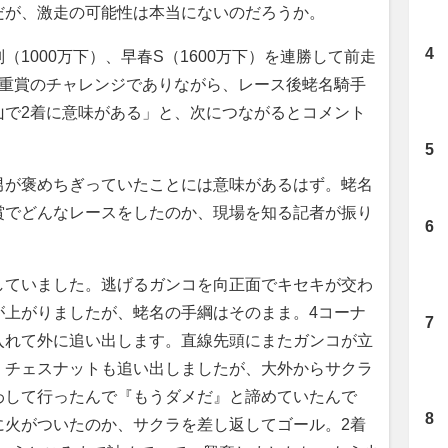
だが、激走の可能性は本当にないのだろうか。
1000万下）、早春S（1600万下）を連勝して前走
初重賞のチャレンジでありながら、レース後蛯名騎手
山で2着に意味がある」と、次につながるとコメント
が褒めちぎっていたことには意味があるはず。蛯名
賞でどんなレースをしたのか、現場を知る記者が振り
していました。逃げるガンコを向正面でキセキが交わ
が上がりましたが、蛯名の手綱はそのまま。4コーナ
入れて外に追い出します。直線先頭にまたガンコが立
、チェスナットも追い出しましたが、大外からサクラ
わして行ったんで『もうダメだ』と諦めていたんで
に火がついたのか、サクラを差し返してゴール。2着