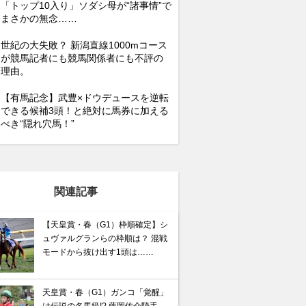
「トップ10入り」ソダシ母が“諸事情”で
まさかの無念……
世紀の大失敗？ 新潟直線1000mコース
が競馬記者にも競馬関係者にも不評の
理由。
【有馬記念】武豊×ドウデュースを逆転
できる候補3頭！と絶対に馬券に加える
べき“隠れ穴馬！”
関連記事
【天皇賞・春（G1）枠順確定】シ
ュヴァルグランらの枠順は？ 混戦
モードから抜け出す1頭は……
天皇賞・春（G1）ガンコ「覚醒」