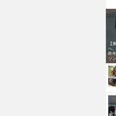
【
へ
昨
ソ