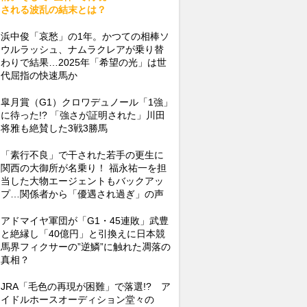
される波乱の結末とは？
浜中俊「哀愁」の1年。かつての相棒ソ
ウルラッシュ、ナムラクレアが乗り替
わりで結果…2025年「希望の光」は世
代屈指の快速馬か
皐月賞（G1）クロワデュノール「1強」
に待った!? 「強さが証明された」川田
将雅も絶賛した3戦3勝馬
「素行不良」で干された若手の更生に
関西の大御所が名乗り！ 福永祐一を担
当した大物エージェントもバックアッ
プ…関係者から「優遇され過ぎ」の声
アドマイヤ軍団が「G1・45連敗」武豊
と絶縁し「40億円」と引換えに日本競
馬界フィクサーの”逆鱗”に触れた凋落の
真相？
JRA「毛色の再現が困難」で落選!? ア
イドルホースオーディション堂々の