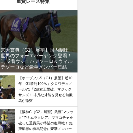
重賞レース特集
東京大賞典（G1）展望】国内制圧
、世界のフォーエバーヤング登場！
年1、2着ウシュバテソーロ＆ウィル
ンテソーロなど豪華メンバー集結
【ホープフルS（G1）展望】近10
年「G1勝利100％」クロワデュノ
ールVS「2歳女王撃破」マジック
サンズ！ 非凡な才能を見せる無敗
馬が激突
【阪神C（G2）展望】武豊“マジッ
ク”でナムラクレア、ママコチャを
破った重賞馬が待望の復帰戦！ 短
距離界の有馬記念に豪華メンバー