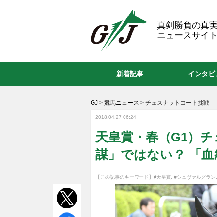
GJ
真剣勝負の真
ニュースサイト
新着記事
インタビ
GJ
>
競馬ニュース
>
チェスナットコート挑戦
2018.04.27 06:24
天皇賞・春（G1）
謀」ではない？ 「
【この記事のキーワード】
#天皇賞
,
#シュヴァルグラン