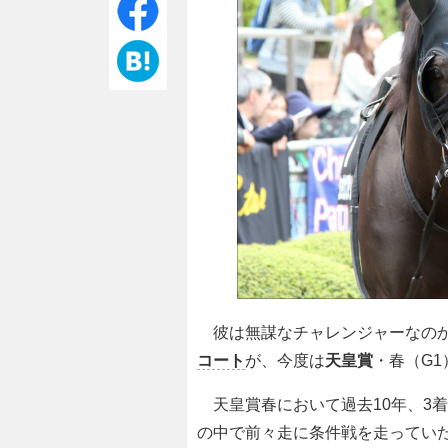
彼は無謀なチャレンジャーなのか
コート
が、今度は
天皇賞
・春（G
天皇賞春において過去10年、3
の中で前々走に条件戦を走ってい