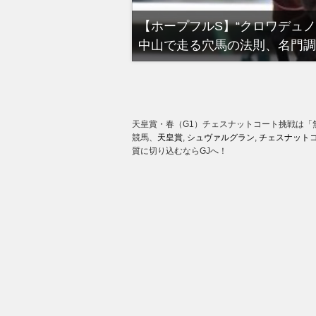
る有馬記念裏事情。そ
【ホープフルS】“クロワデュ
中山で走る穴馬の法則、名門調
天皇賞・春（G1）チェスナットコート挑戦は「
競馬、
天皇賞
,
シュヴァルグラン
,
チェスナット
質に切り込むならGJへ！