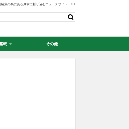
剣勝負の裏にある真実に斬り込むニュースサイト・GJ
連載
その他
・