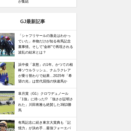
が集結
GJ最新記事
「シャフリヤールの激走はわかっ
ていた」本物だけが知る有馬記念
裏事情。そして“金杯”で再現される
波乱の結末とは？
浜中俊「哀愁」の1年。かつての相
棒ソウルラッシュ、ナムラクレア
が乗り替わりで結果…2025年「希
望の光」は世代屈指の快速馬か
皐月賞（G1）クロワデュノール
「1強」に待った!? 「強さが証明さ
れた」川田将雅も絶賛した3戦3勝
馬
有馬記念に続き東京大賞典も「記
憶力」が決め手…最強フォーエバ