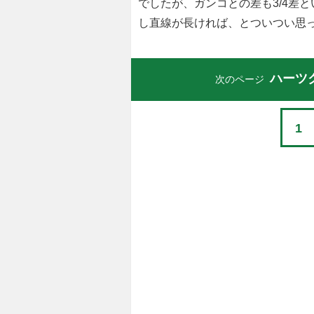
でしたが、ガンコとの差も3/4差
し直線が長ければ、とついつい思
ハーツ
次のページ
1