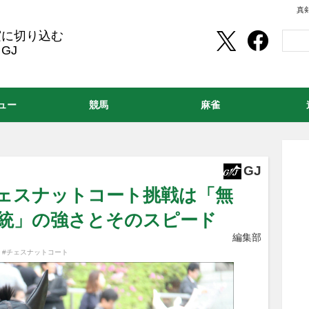
真
実に切り込む
GJ
ュー
競馬
麻雀
GJ
チェスナットコート挑戦は「無
血統」の強さとそのスピード
編集部
,
#チェスナットコート