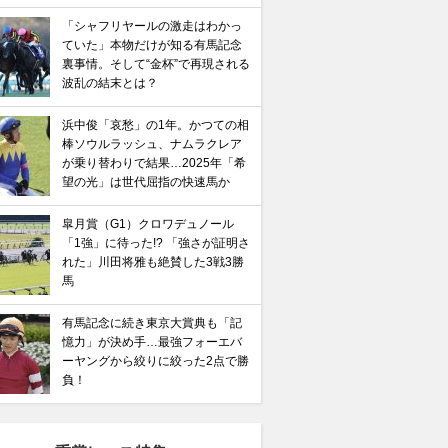
「シャフリヤールの激走はわかっ
馬記念】武豊×ドウデュースを逆転できる候補3頭！と絶
ていた」本物だけが知る有馬記念
“隠れ穴馬！”
裏事情。そして“金杯”で再現される
波乱の結末とは？
浜中俊「哀愁」の1年。かつての相
棒ソウルラッシュ、ナムラクレア
が乗り替わりで結果…2025年「希
望の光」は世代屈指の快速馬か
皐月賞（G1）クロワデュノール
「1強」に待った!? 「強さが証明さ
れた」川田将雅も絶賛した3戦3勝
馬
有馬記念に続き東京大賞典も「記
憶力」が決め手…最強フォーエバ
ーヤングから絞りに絞った2点で勝
負！