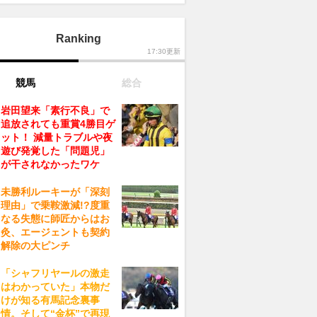
Ranking
17:30更新
競馬
総合
岩田望来「素行不良」で
追放されても重賞4勝目ゲ
ット！ 減量トラブルや夜
遊び発覚した「問題児」
が干されなかったワケ
未勝利ルーキーが「深刻
理由」で乗鞍激減!?度重
なる失態に師匠からはお
灸、エージェントも契約
解除の大ピンチ
「シャフリヤールの激走
はわかっていた」本物だ
けが知る有馬記念裏事
情。そして“金杯”で再現