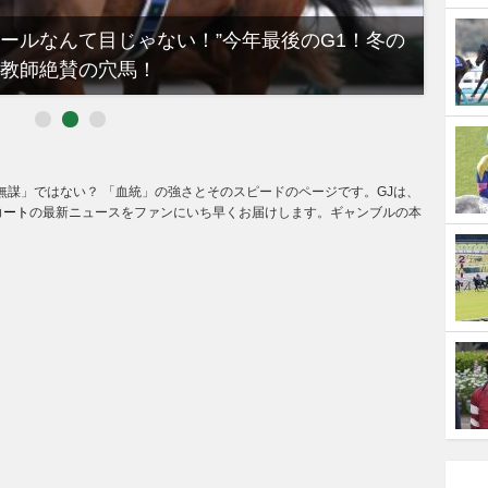
ノールなんて目じゃない！”今年最後のG1！冬の
【有
教師絶賛の穴馬！
るべき
無謀」ではない？ 「血統」の強さとそのスピードのページです。GJは、
コート
の最新ニュースをファンにいち早くお届けします。ギャンブルの本