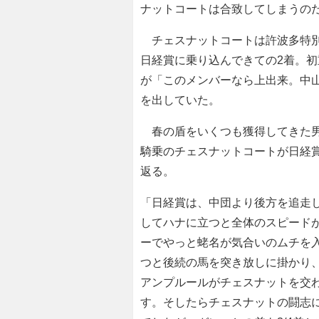
ナットコートは合致してしまうの
チェスナットコートは許波多特別（
日経賞に乗り込んできての2着。
が「このメンバーなら上出来。中
を出していた。
春の盾をいくつも獲得してきた男
騎乗のチェスナットコートが日経
返る。
「日経賞は、中団より後方を追走
してハナに立つと全体のスピード
ーでやっと蛯名が気合いのムチを
つと後続の馬を突き放しに掛かり
アンプルールがチェスナットを交
す。そしたらチェスナットの闘志