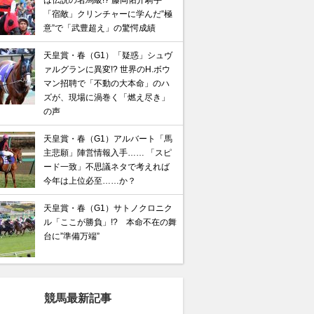
は伝説の名馬級!? 藤岡佑介騎手
「宿敵」クリンチャーに学んだ”極
意”で「武豊超え」の驚愕成績
天皇賞・春（G1）「疑惑」シュヴ
ァルグランに異変!? 世界のH.ボウ
マン招聘で「不動の大本命」のハ
ズが、現場に渦巻く「燃え尽き」
の声
天皇賞・春（G1）アルバート「馬
主悲願」陣営情報入手…… 「スピ
ード一致」不思議ネタで考えれば
今年は上位必至……か？
天皇賞・春（G1）サトノクロニク
ル「ここが勝負」!? 本命不在の舞
台に”準備万端”
競馬最新記事