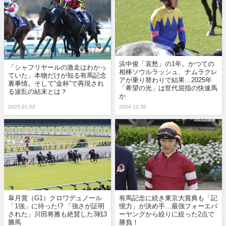
浜中俊「哀愁」の1年。かつての
「シャフリヤールの激走はわかっ
相棒ソウルラッシュ、ナムラクレ
ていた」本物だけが知る有馬記念
アが乗り替わりで結果…2025年
裏事情。そして“金杯”で再現され
「希望の光」は世代屈指の快速馬
る波乱の結末とは？
か
2025.01.02
2024.12.30
皐月賞（G1）クロワデュノール
有馬記念に続き東京大賞典も「記
「1強」に待った!? 「強さが証明
憶力」が決め手…最強フォーエバ
された」川田将雅も絶賛した3戦3
ーヤングから絞りに絞った2点で
勝馬
勝負！