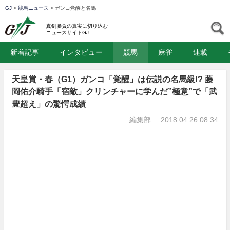
GJ
>
競馬ニュース
>
ガンコ覚醒と名馬
GJ
S
真剣勝負の真実に切り込む
ニュースサイトGJ
新着記事
インタビュー
競馬
麻雀
連載
天皇賞・春（G1）ガンコ「覚醒」は伝説の名馬級!? 藤
岡佑介騎手「宿敵」クリンチャーに学んだ”極意”で「武
豊超え」の驚愕成績
編集部
2018.04.26 08:34