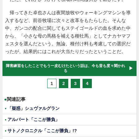
帰ってきた卓也さんは夜間放牧やウォーキングマシンを導
入するなど、前谷牧場に次々と改革をもたらした。そんな
中、ガンコの配合に関してもステイゴールドの血を求めた中
から、「小さな母の馬格を補える種牡馬」としてナカヤマフ
ェスタを選んだという。無論、種付け料も考慮しての選択だ
ったが、結果的にはこれが大当たりだったということだ。
障害練習をしたことでもう一皮むけたという話は、今も昔も度々聞かれ
る
1
2
3
4
●
関連記事
「疑惑」シュヴァルグラン
アルバート「ここが勝負」
サトノクロニクル「ここが勝負」!?