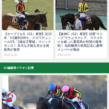
【ホープフルS（G1）展望】近10
【阪神C（G2）展望】武豊“マジ
年「G1勝利100％」クロワデュノ
ック”でナムラクレア、ママコチ
ールVS「2歳女王撃破」マジック
ャを破った重賞馬が待望の復帰
サンズ！ 非凡な才能を見せる無
戦！ 短距離界の有馬記念に豪華
敗馬が激突
メンバーが集結
2024.12.15
2024.12.22
GJ編集部イチオシ記事