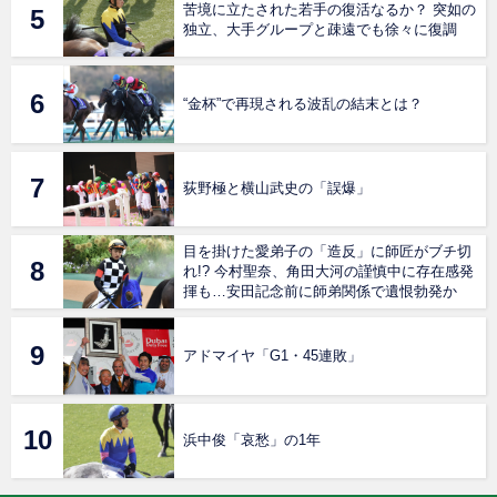
苦境に立たされた若手の復活なるか？ 突如の
独立、大手グループと疎遠でも徐々に復調
“金杯”で再現される波乱の結末とは？
荻野極と横山武史の「誤爆」
目を掛けた愛弟子の「造反」に師匠がブチ切
れ!? 今村聖奈、角田大河の謹慎中に存在感発
揮も…安田記念前に師弟関係で遺恨勃発か
アドマイヤ「G1・45連敗」
浜中俊「哀愁」の1年