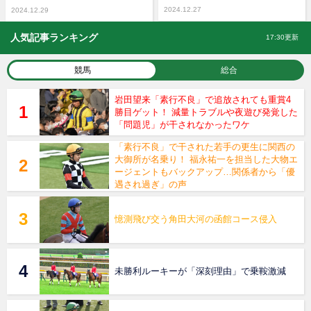
2024.12.27
2024.12.29
人気記事ランキング
17:30更新
競馬
総合
岩田望来「素行不良」で追放されても重賞4
勝目ゲット！ 減量トラブルや夜遊び発覚した
「問題児」が干されなかったワケ
「素行不良」で干された若手の更生に関西の
大御所が名乗り！ 福永祐一を担当した大物エ
ージェントもバックアップ…関係者から「優
遇され過ぎ」の声
憶測飛び交う角田大河の函館コース侵入
未勝利ルーキーが「深刻理由」で乗鞍激減