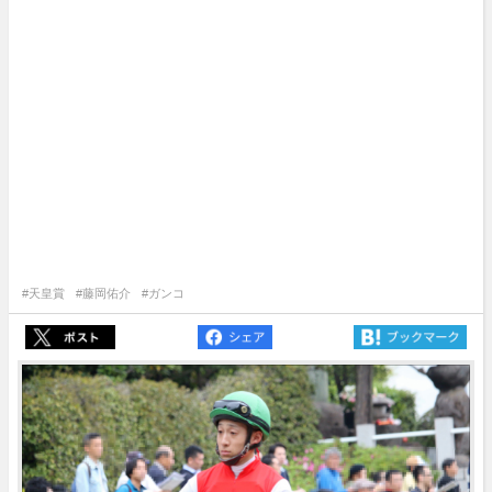
#天皇賞
#藤岡佑介
#ガンコ