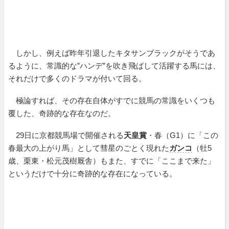
しかし、例えば昨年引退したキタサンブラックがそうであ
るように、常識的な”ハンデ”を吹き飛ばして活躍する馬には、
それだけで多くのドラマが付いて回る。
極論すれば、その存在自体がすでに競馬の常識をいくつも
覆した、奇跡的な存在なのだ。
29日に京都競馬場で開催される
天皇賞
・春（G1）に「この
春最大の上がり馬」として彗星のごとく現れた
ガンコ
（牡5
歳、栗東・松元茂樹厩舎）もまた、すでに「ここまで来た」
というだけで十分に奇跡的な存在になっている。