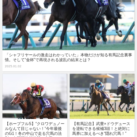
「シャフリヤールの激走はわかっていた」本物だけが知る有馬記念裏事
情。そして“金杯”で再現される波乱の結末とは？
2025.01.02
【ホープフルS】“クロワデュノー
【有馬記念】武豊×ドウデュース
ルなんて目じゃない！”今年最後
を逆転できる候補3頭！と絶対に
のG1！冬の中山で走る穴馬の法
馬券に加えるべき“隠れ穴馬！”