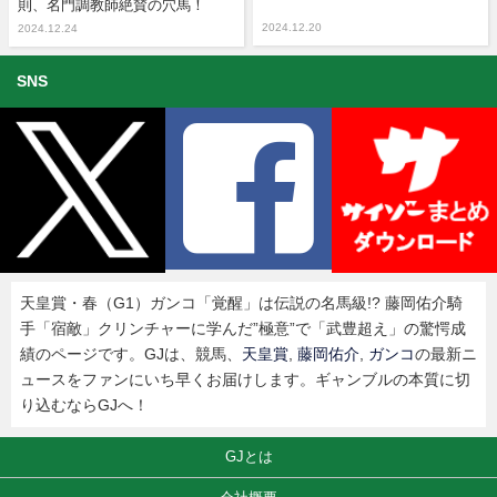
則、名門調教師絶賛の穴馬！
2024.12.20
2024.12.24
SNS
天皇賞・春（G1）ガンコ「覚醒」は伝説の名馬級!? 藤岡佑介騎
手「宿敵」クリンチャーに学んだ”極意”で「武豊超え」の驚愕成
績のページです。GJは、競馬、
天皇賞
,
藤岡佑介
,
ガンコ
の最新ニ
ュースをファンにいち早くお届けします。ギャンブルの本質に切
り込むならGJへ！
GJとは