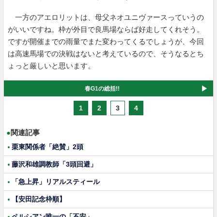
一方のアエロリットは、母父ネオユニヴァースっていうの
がいいですね。枠が外目で良馬場ならば好走してくれそう。
ですが開催までの雨量でまた変わってくるでしょうが、今回
は高速馬場での決戦はないと考えているので、そうなるとち
ょっと厳しいと思います。
春G1の総括!!
1
2
3
4
●
関連記事
栗東関係者「絶賛」2頭
藤沢和雄調教師「3頭回避」
「急上昇」リアルスティール
【安田記念枠順】
ペルシアン唯一の「不安」