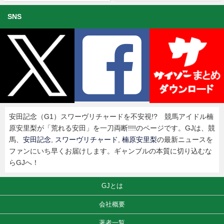
SNS
安田記念（G1）スワーヴリチャードを不安視!? 競馬アイドル楠
原安里梨が「荒れる安田」を一刀両断!!!!のページです。GJは、競
馬、
安田記念
,
スワーヴリチャード
,
楠原安里梨
の最新ニュースを
ファンにいち早くお届けします。ギャンブルの本質に切り込むな
らGJへ！
GJとは
会社概要
著者一覧