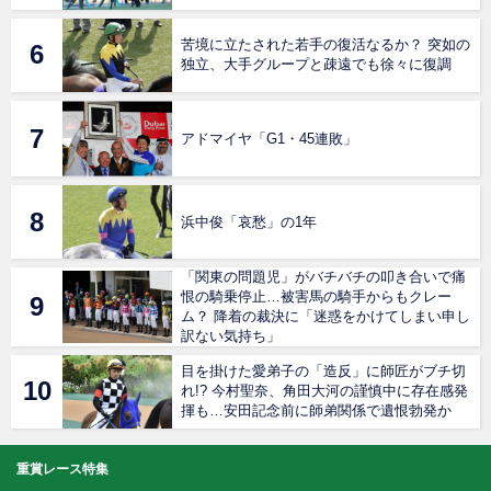
苦境に立たされた若手の復活なるか？ 突如の
独立、大手グループと疎遠でも徐々に復調
アドマイヤ「G1・45連敗」
浜中俊「哀愁」の1年
「関東の問題児」がバチバチの叩き合いで痛
恨の騎乗停止…被害馬の騎手からもクレー
ム？ 降着の裁決に「迷惑をかけてしまい申し
訳ない気持ち」
目を掛けた愛弟子の「造反」に師匠がブチ切
れ!? 今村聖奈、角田大河の謹慎中に存在感発
揮も…安田記念前に師弟関係で遺恨勃発か
重賞レース特集