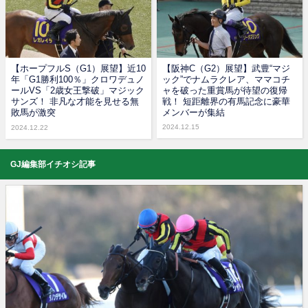
【ホープフルS（G1）展望】近10
【阪神C（G2）展望】武豊“マジ
年「G1勝利100％」クロワデュノ
ック”でナムラクレア、ママコチ
ールVS「2歳女王撃破」マジック
ャを破った重賞馬が待望の復帰
サンズ！ 非凡な才能を見せる無
戦！ 短距離界の有馬記念に豪華
敗馬が激突
メンバーが集結
2024.12.15
2024.12.22
GJ編集部イチオシ記事