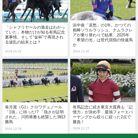
浜中俊「哀愁」の1年。かつての
「シャフリヤールの激走はわかっ
相棒ソウルラッシュ、ナムラクレ
ていた」本物だけが知る有馬記念
アが乗り替わりで結果…2025年
裏事情。そして“金杯”で再現され
「希望の光」は世代屈指の快速馬
る波乱の結末とは？
か
2025.01.02
2024.12.30
皐月賞（G1）クロワデュノール
有馬記念に続き東京大賞典も「記
「1強」に待った!? 「強さが証明
憶力」が決め手…最強フォーエバ
された」川田将雅も絶賛した3戦3
ーヤングから絞りに絞った2点で
勝馬
勝負！
2024.12.27
2024.12.29