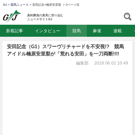
GJ
>
競馬ニュース
>
安田記念×楠原安里梨
>
3ページ目
GJ
S
真剣勝負の真実に切り込む
ニュースサイトGJ
新着記事
インタビュー
競馬
麻雀
連載
安田記念（G1）スワーヴリチャードを不安視!? 競馬
アイドル楠原安里梨が「荒れる安田」を一刀両断!!!!
編集部
2018.06.02 10:49