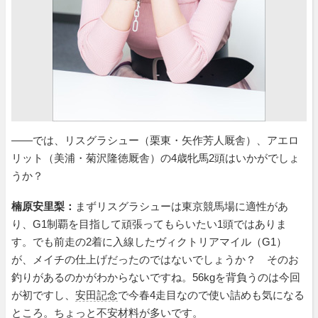
――では、リスグラシュー（栗東・矢作芳人厩舎）、アエロ
リット（美浦・菊沢隆徳厩舎）の4歳牝馬2頭はいかがでしょ
うか？
楠原安里梨：
まずリスグラシューは東京競馬場に適性があ
り、G1制覇を目指して頑張ってもらいたい1頭ではありま
す。でも前走の2着に入線したヴィクトリアマイル（G1）
が、メイチの仕上げだったのではないでしょうか？ そのお
釣りがあるのかがわからないですね。56kgを背負うのは今回
が初ですし、
安田記念
で今春4走目なので使い詰めも気になる
ところ。ちょっと不安材料が多いです。