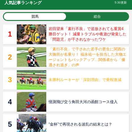
人気記事ランキング
5:30更新
競馬
総合
岩田望来「素行不良」で追放されても重賞4
勝目ゲット！ 減量トラブルや夜遊び発覚した
「問題児」が干されなかったワケ
「素行不良」で干された若手の更生に関西の
大御所が名乗り！ 福永祐一を担当した大物エ
ージェントもバックアップ…関係者から「優
遇され過ぎ」の声
未勝利ルーキーが「深刻理由」で乗鞍激減
憶測飛び交う角田大河の函館コース侵入
“金杯”で再現される波乱の結末とは？