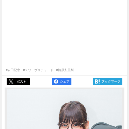
#安田記念
#スワーヴリチャード
#楠原安里梨