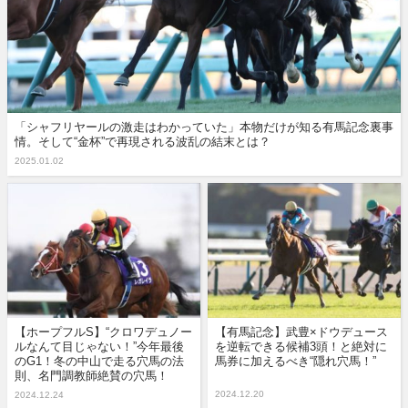
「シャフリヤールの激走はわかっていた」本物だけが知る有馬記念裏事
情。そして“金杯”で再現される波乱の結末とは？
2025.01.02
【ホープフルS】“クロワデュノー
【有馬記念】武豊×ドウデュース
ルなんて目じゃない！”今年最後
を逆転できる候補3頭！と絶対に
のG1！冬の中山で走る穴馬の法
馬券に加えるべき“隠れ穴馬！”
則、名門調教師絶賛の穴馬！
2024.12.20
2024.12.24