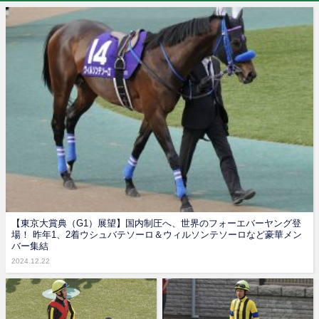
【東京大賞典（G1）展望】国内制圧へ、世界のフォーエバーヤング登
場！ 昨年1、2着ウシュバテソーロ＆ウィルソンテソーロなど豪華メン
バー集結
2024.12.22