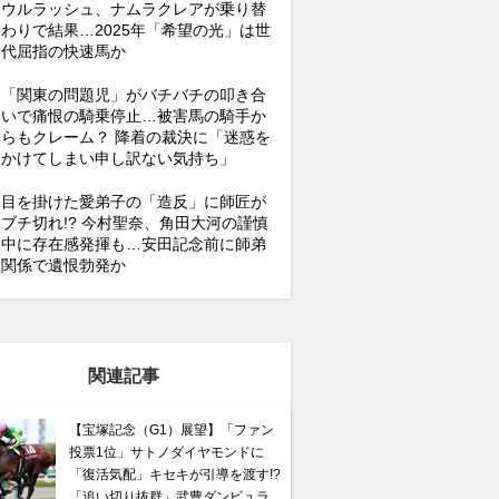
ウルラッシュ、ナムラクレアが乗り替
わりで結果…2025年「希望の光」は世
代屈指の快速馬か
「関東の問題児」がバチバチの叩き合
いで痛恨の騎乗停止…被害馬の騎手か
らもクレーム？ 降着の裁決に「迷惑を
かけてしまい申し訳ない気持ち」
目を掛けた愛弟子の「造反」に師匠が
ブチ切れ!? 今村聖奈、角田大河の謹慎
中に存在感発揮も…安田記念前に師弟
関係で遺恨勃発か
関連記事
【宝塚記念（G1）展望】「ファン
投票1位」サトノダイヤモンドに
「復活気配」キセキが引導を渡す!?
「追い切り抜群」武豊ダンビュラ