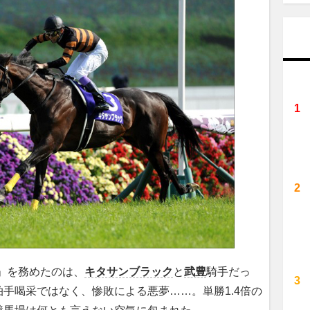
」を務めたのは、
キタサンブラック
と
武豊
騎手だっ
手喝采ではなく、惨敗による悪夢……。単勝1.4倍の