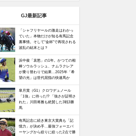
GJ最新記事
「シャフリヤールの激走はわかっ
ていた」本物だけが知る有馬記念
裏事情。そして“金杯”で再現される
波乱の結末とは？
浜中俊「哀愁」の1年。かつての相
棒ソウルラッシュ、ナムラクレア
が乗り替わりで結果…2025年「希
望の光」は世代屈指の快速馬か
皐月賞（G1）クロワデュノール
「1強」に待った!? 「強さが証明さ
れた」川田将雅も絶賛した3戦3勝
馬
有馬記念に続き東京大賞典も「記
憶力」が決め手…最強フォーエバ
ーヤングから絞りに絞った2点で勝