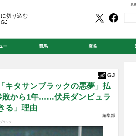
真
実に切り込む
GJ
ュー
競馬
麻雀
GJ
豊「キタサンブラックの悪夢」払
着惨敗から1年……伏兵ダンビュラ
きる」理由
編集部
ンブラック