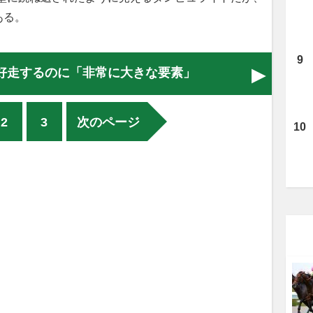
ある。
好走するのに「非常に大きな要素」
2
3
次のページ