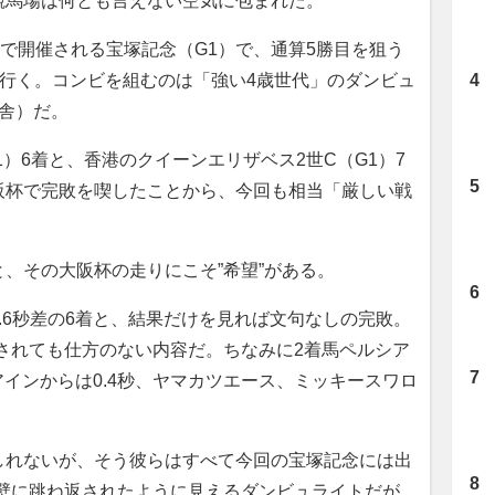
競馬場は何とも言えない空気に包まれた。
で開催される宝塚記念（G1）で、通算5勝目を狙う
に行く。コンビを組むのは「強い4歳世代」のダンビュ
舎）だ。
）6着と、香港のクイーンエリザベス2世C（G1）7
阪杯で完敗を喫したことから、今回も相当「厳しい戦
、その大阪杯の走りにこそ”希望”がある。
6秒差の6着と、結果だけを見れば文句なしの完敗。
されても仕方のない内容だ。ちなみに2着馬ペルシア
アインからは0.4秒、ヤマカツエース、ミッキースワロ
れないが、そう彼らはすべて今回の宝塚記念には出
の壁に跳ね返されたように見えるダンビュライトだが、