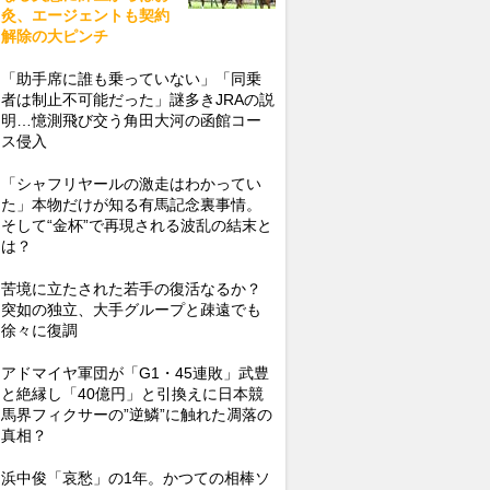
灸、エージェントも契約
解除の大ピンチ
「助手席に誰も乗っていない」「同乗
者は制止不可能だった」謎多きJRAの説
明…憶測飛び交う角田大河の函館コー
ス侵入
「シャフリヤールの激走はわかってい
た」本物だけが知る有馬記念裏事情。
そして“金杯”で再現される波乱の結末と
は？
苦境に立たされた若手の復活なるか？
突如の独立、大手グループと疎遠でも
徐々に復調
アドマイヤ軍団が「G1・45連敗」武豊
と絶縁し「40億円」と引換えに日本競
馬界フィクサーの”逆鱗”に触れた凋落の
真相？
浜中俊「哀愁」の1年。かつての相棒ソ