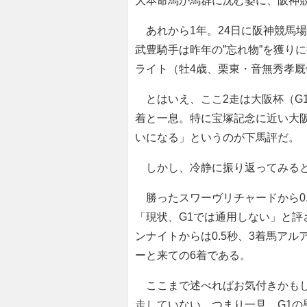
大本命馬が馬群に沈む姿に、阪神
あれから1年。24日に阪神競馬場
武豊騎手は昨年の”忘れ物”を獲り
ライト（牡4歳、栗東・音無秀孝厩
とはいえ、ここ2走は大阪杯（G1
着と一息。特に宝塚記念に近い大
いになる」というのが下馬評だ。
しかし、冷静に振り返ってみると
勝ったスワーヴリチャードから0.
「現状、G1では通用しない」と評
ンナイトからは0.5秒、3着馬アル
ーと来ての6着である。
ここまで述べればお気付きかもし
走していない。つまり一見、G1