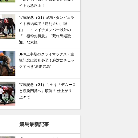
イトも急浮上！
宝塚記念（G1）武豊×ダンビュラ
イト再結成で「勝利近い」理
由……イマイチメンバー以外の
「非根幹お得意」「荒れ馬場歓
迎」な素顔
JRA上半期のクライマックス・宝
塚記念は波乱必至！絶対にチェッ
クすべき”激走穴馬”
宝塚記念（G1）キセキ「デムーロ
と凱旋門賞へ」順調？ 仕上がり
上々で……
競馬最新記事