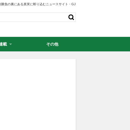
剣勝負の裏にある真実に斬り込むニュースサイト・GJ
連載
その他
・