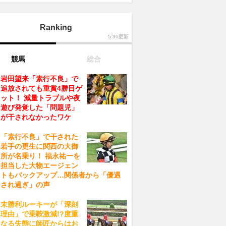
Ranking
5:30更新
競馬
総合
岩田望来「素行不良」で
追放されても重賞4勝目ゲ
ット！ 減量トラブルや夜
遊び発覚した「問題児」
が干されなかったワケ
「素行不良」で干された
若手の更生に関西の大御
所が名乗り！ 福永祐一を
担当した大物エージェン
トもバックアップ…関係者から「優遇
され過ぎ」の声
未勝利ルーキーが「深刻
理由」で乗鞍激減!?度重
なる失態に師匠からはお