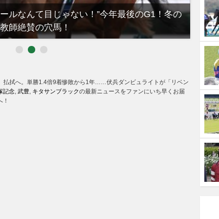
ノールなんて目じゃない！”今年最後のG1！冬の
【有
教師絶賛の穴馬！
るべき
」払拭へ。単勝1.4倍9着惨敗から1年……伏兵ダンビュライトが「リベン
塚記念
,
武豊
,
キタサンブラック
の最新ニュースをファンにいち早くお届
へ！