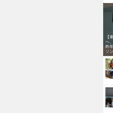
【
へ
昨
ソ