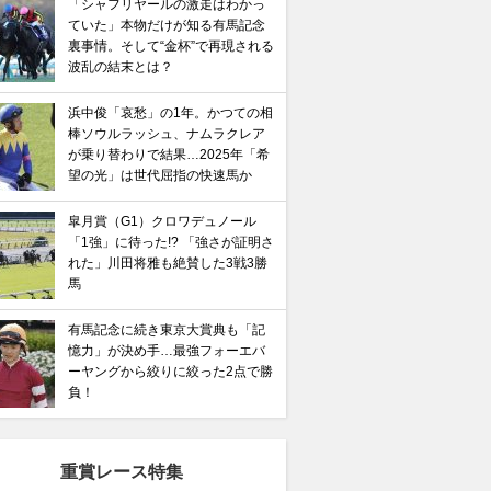
「シャフリヤールの激走はわかっ
ていた」本物だけが知る有馬記念
馬記念】武豊×ドウデュースを逆転できる候補3頭！と絶
裏事情。そして“金杯”で再現される
“隠れ穴馬！”
波乱の結末とは？
浜中俊「哀愁」の1年。かつての相
棒ソウルラッシュ、ナムラクレア
が乗り替わりで結果…2025年「希
望の光」は世代屈指の快速馬か
皐月賞（G1）クロワデュノール
「1強」に待った!? 「強さが証明さ
れた」川田将雅も絶賛した3戦3勝
馬
有馬記念に続き東京大賞典も「記
憶力」が決め手…最強フォーエバ
ーヤングから絞りに絞った2点で勝
負！
重賞レース特集