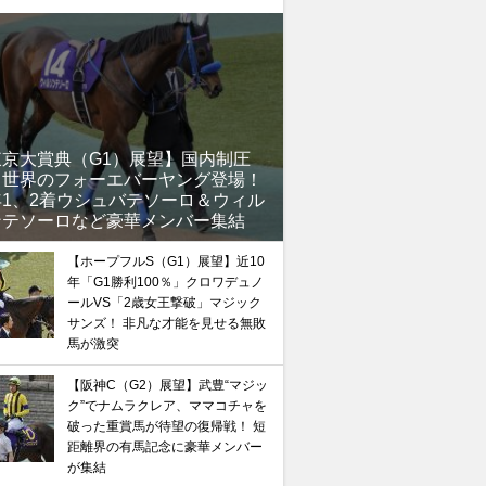
東京大賞典（G1）展望】国内制圧
、世界のフォーエバーヤング登場！
年1、2着ウシュバテソーロ＆ウィル
ンテソーロなど豪華メンバー集結
【ホープフルS（G1）展望】近10
年「G1勝利100％」クロワデュノ
ールVS「2歳女王撃破」マジック
サンズ！ 非凡な才能を見せる無敗
馬が激突
【阪神C（G2）展望】武豊“マジッ
ク”でナムラクレア、ママコチャを
破った重賞馬が待望の復帰戦！ 短
距離界の有馬記念に豪華メンバー
が集結