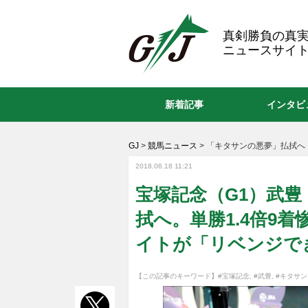
GJ
真剣勝負の真
ニュースサイト
新着記事
インタビ
GJ
>
競馬ニュース
>
「キタサンの悪夢」払拭へ
2018.06.18 11:21
宝塚記念（G1）武
拭へ。単勝1.4倍9
イトが「リベンジで
【この記事のキーワード】
#宝塚記念
,
#武豊
,
#キタサ