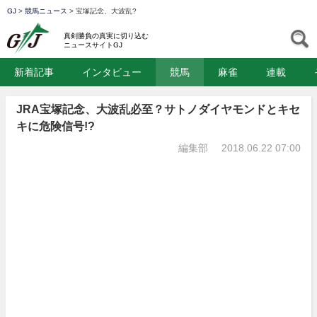
GJ
>
競馬ニュース
>
宝塚記念、大波乱?
GJ
S
真剣勝負の真実に切り込む
ニュースサイトGJ
新着記事
インタビュー
競馬
麻雀
連載
JRA宝塚記念、大波乱必至？サトノダイヤモンドとキセ
キに危険信号!?
編集部
2018.06.22 07:00