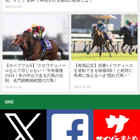
情。そして“金杯”で再現される波乱の結末とは？
2025.01.02
【ホープフルS】“クロワデュノー
【有馬記念】武豊×ドウデュース
ルなんて目じゃない！”今年最後
を逆転できる候補3頭！と絶対に
のG1！冬の中山で走る穴馬の法
馬券に加えるべき“隠れ穴馬！”
則、名門調教師絶賛の穴馬！
2024.12.20
2024.12.24
SNS