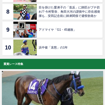
目を掛けた愛弟子の「造反」に師匠がブチ切
れ!? 今村聖奈、角田大河の謹慎中に存在感発
揮も…安田記念前に師弟関係で遺恨勃発か
アドマイヤ「G1・45連敗」
浜中俊「哀愁」の1年
重賞レース特集