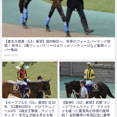
【東京大賞典（G1）展望】国内制圧へ、世界のフォーエバーヤング登
場！ 昨年1、2着ウシュバテソーロ＆ウィルソンテソーロなど豪華メン
バー集結
2024.12.22
【ホープフルS（G1）展望】近10
【阪神C（G2）展望】武豊“マジ
年「G1勝利100％」クロワデュノ
ック”でナムラクレア、ママコチ
ールVS「2歳女王撃破」マジック
ャを破った重賞馬が待望の復帰
サンズ！ 非凡な才能を見せる無
戦！ 短距離界の有馬記念に豪華