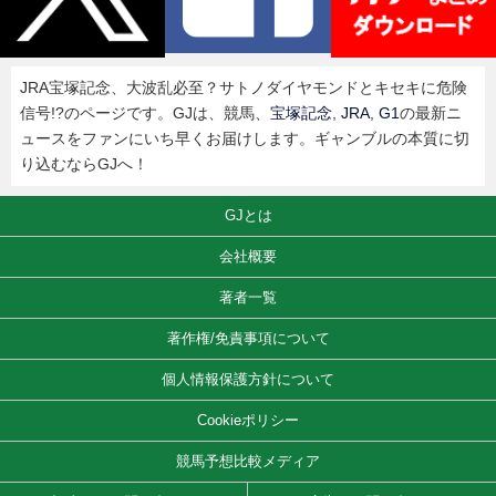
JRA宝塚記念、大波乱必至？サトノダイヤモンドとキセキに危険
信号!?のページです。GJは、競馬、
宝塚記念
,
JRA
,
G1
の最新ニ
ュースをファンにいち早くお届けします。ギャンブルの本質に切
り込むならGJへ！
GJとは
会社概要
著者一覧
著作権/免責事項について
個人情報保護方針について
Cookieポリシー
競馬予想比較メディア