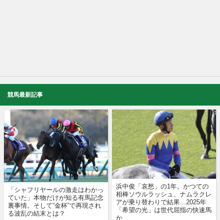
競馬最新記事
浜中俊「哀愁」の1年。かつての
「シャフリヤールの激走はわかっ
相棒ソウルラッシュ、ナムラクレ
ていた」本物だけが知る有馬記念
アが乗り替わりで結果…2025年
裏事情。そして“金杯”で再現され
「希望の光」は世代屈指の快速馬
る波乱の結末とは？
か