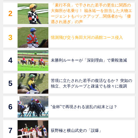
「素行不良」で干された若手の更生に関西の
大御所が名乗り！ 福永祐一を担当した大物エ
ージェントもバックアップ…関係者から「優
遇され過ぎ」の声
憶測飛び交う角田大河の函館コース侵入
未勝利ルーキーが「深刻理由」で乗鞍激減
苦境に立たされた若手の復活なるか？ 突如の
独立、大手グループと疎遠でも徐々に復調
“金杯”で再現される波乱の結末とは？
荻野極と横山武史の「誤爆」