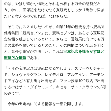
のは、やはり確かな情報とそれを分析する万全の態勢だろ
う。特に、宝塚記念だけでなく夏競馬もしっかり馬券で稼ぎ
たいと考えるのであれば、なおさらだ。
そこでおススメしたいのが、創業21年の歴史を持つ競馬関
係者集団「競馬セブン」だ。競馬セブンは、あらゆる宝塚記
念情報を独占しているという。さらに、夏競馬に向けても万
全の態勢を敷いているとのこと。その内情について話を聞く
と、意外な事実が判明した。これは
宝塚記念を揺るがすほど
衝撃的な情報
である。
「今年の宝塚記念は波乱になるでしょう。スワーヴリチャー
ド、シュヴァルグラン、レイデオロ、アルアイン、アーモン
ドアイなどの有力馬は出走せず、ファン投票10位以内で出走
するのはサトノダイヤモンド、キセキ、サトノクラウンの3頭
のみです。
今年の出走馬に関する情報を一部公開します。