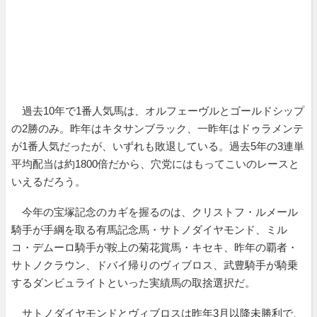
過去10年で1番人気馬は、オルフェーヴルとゴールドシップ
の2勝のみ。昨年はキタサンブラック、一昨年はドゥラメンテ
が1番人気だったが、いずれも敗退している。過去5年の3連単
平均配当は約1800倍だから、穴党にはもってこいのレースと
いえるだろう。
今年の宝塚記念のカギを握るのは、クリストフ・ルメール
騎手が手綱を取る有馬記念馬・サトノダイヤモンド、ミル
コ・デムーロ騎手が鞍上の菊花賞馬・キセキ、昨年の覇者・
サトノクラウン、ドバイ帰りのヴィブロス、武豊騎手が騎乗
するダンビュライトといった実績馬の取捨選択だ。
サトノダイヤモンドとヴィブロスは昨年3月以降未勝利で、