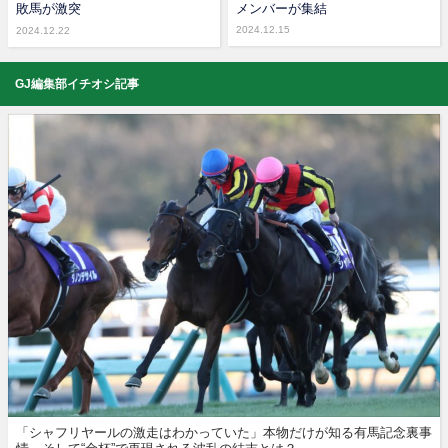
敗馬が激突
メンバーが集結
2024.12.15
2024.12.22
GJ編集部イチオシ記事
「シャフリヤールの激走はわかっていた」本物だけが知る有馬記念裏事