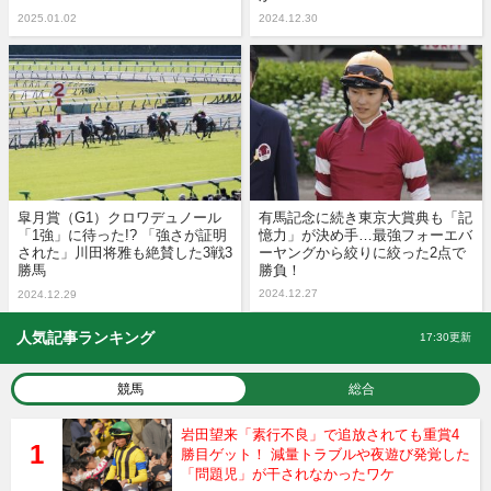
2025.01.02
2024.12.30
皐月賞（G1）クロワデュノール
有馬記念に続き東京大賞典も「記
「1強」に待った!? 「強さが証明
憶力」が決め手…最強フォーエバ
された」川田将雅も絶賛した3戦3
ーヤングから絞りに絞った2点で
勝馬
勝負！
2024.12.27
2024.12.29
人気記事ランキング
17:30更新
競馬
総合
岩田望来「素行不良」で追放されても重賞4
勝目ゲット！ 減量トラブルや夜遊び発覚した
「問題児」が干されなかったワケ