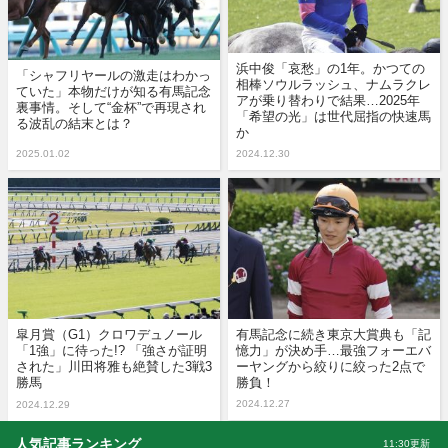
浜中俊「哀愁」の1年。かつての
「シャフリヤールの激走はわかっ
相棒ソウルラッシュ、ナムラクレ
ていた」本物だけが知る有馬記念
アが乗り替わりで結果…2025年
裏事情。そして“金杯”で再現され
「希望の光」は世代屈指の快速馬
る波乱の結末とは？
か
2025.01.02
2024.12.30
皐月賞（G1）クロワデュノール
有馬記念に続き東京大賞典も「記
「1強」に待った!? 「強さが証明
憶力」が決め手…最強フォーエバ
された」川田将雅も絶賛した3戦3
ーヤングから絞りに絞った2点で
勝馬
勝負！
2024.12.27
2024.12.29
人気記事ランキング
11:30更新