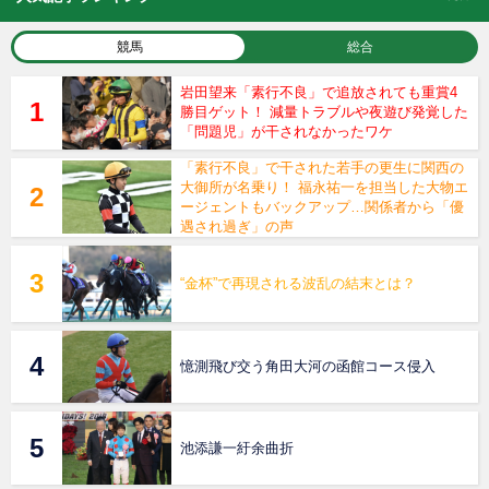
競馬
総合
岩田望来「素行不良」で追放されても重賞4
勝目ゲット！ 減量トラブルや夜遊び発覚した
「問題児」が干されなかったワケ
「素行不良」で干された若手の更生に関西の
大御所が名乗り！ 福永祐一を担当した大物エ
ージェントもバックアップ…関係者から「優
遇され過ぎ」の声
“金杯”で再現される波乱の結末とは？
憶測飛び交う角田大河の函館コース侵入
池添謙一紆余曲折