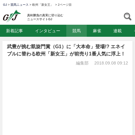
GJ
>
競馬ニュース
>
欧州「新女王」
>
2ページ目
GJ
S
真剣勝負の真実に切り込む
ニュースサイトGJ
新着記事
インタビュー
競馬
麻雀
連載
武豊が挑む凱旋門賞（G1）に「大本命」登場!? エネイ
ブルに替わる欧州「新女王」が前売り1番人気に浮上！
編集部
2018.09.08 09:12