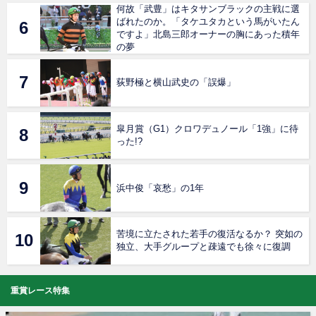
何故「武豊」はキタサンブラックの主戦に選
ばれたのか。「タケユタカという馬がいたん
ですよ」北島三郎オーナーの胸にあった積年
の夢
荻野極と横山武史の「誤爆」
皐月賞（G1）クロワデュノール「1強」に待
った!?
浜中俊「哀愁」の1年
苦境に立たされた若手の復活なるか？ 突如の
独立、大手グループと疎遠でも徐々に復調
重賞レース特集