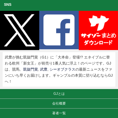
SNS
武豊が挑む凱旋門賞（G1）に「大本命」登場!? エネイブルに替
わる欧州「新女王」が前売り1番人気に浮上！のページです。GJ
は、競馬、
凱旋門賞
,
武豊
,
シーオブクラス
の最新ニュースをファ
ンにいち早くお届けします。ギャンブルの本質に切り込むならGJ
へ！
GJとは
会社概要
著者一覧