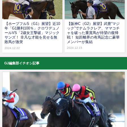
【ホープフルS（G1）展望】近10
【阪神C（G2）展望】武豊“マジ
年「G1勝利100％」クロワデュノ
ック”でナムラクレア、ママコチ
ールVS「2歳女王撃破」マジック
ャを破った重賞馬が待望の復帰
サンズ！ 非凡な才能を見せる無
戦！ 短距離界の有馬記念に豪華
敗馬が激突
メンバーが集結
2024.12.15
2024.12.22
GJ編集部イチオシ記事