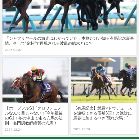
「シャフリヤールの激走はわかっていた」本物だけが知る有馬記念裏事
情。そして“金杯”で再現される波乱の結末とは？
2025.01.02
【ホープフルS】“クロワデュノー
【有馬記念】武豊×ドウデュース
ルなんて目じゃない！”今年最後
を逆転できる候補3頭！と絶対に
のG1！冬の中山で走る穴馬の法
馬券に加えるべき“隠れ穴馬！”
則、名門調教師絶賛の穴馬！
2024.12.20
2024.12.24