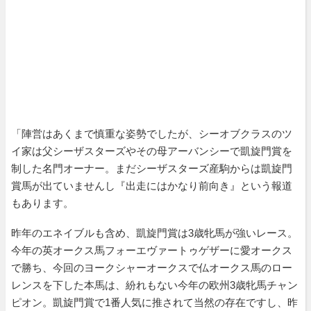
「陣営はあくまで慎重な姿勢でしたが、シーオブクラスのツ
イ家は父シーザスターズやその母アーバンシーで凱旋門賞を
制した名門オーナー。まだシーザスターズ産駒からは凱旋門
賞馬が出ていませんし『出走にはかなり前向き』という報道
もあります。
昨年のエネイブルも含め、凱旋門賞は3歳牝馬が強いレース。
今年の英オークス馬フォーエヴァートゥゲザーに愛オークス
で勝ち、今回のヨークシャーオークスで仏オークス馬のロー
レンスを下した本馬は、紛れもない今年の欧州3歳牝馬チャン
ピオン。凱旋門賞で1番人気に推されて当然の存在ですし、昨