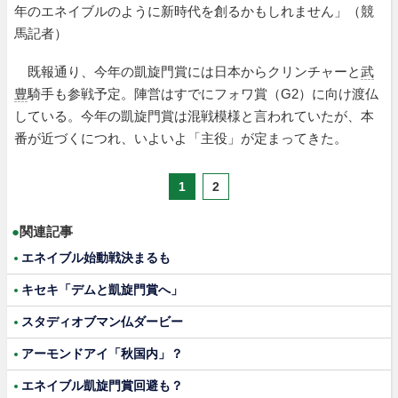
年のエネイブルのように新時代を創るかもしれません」（競
馬記者）
既報通り、今年の凱旋門賞には日本からクリンチャーと
武
豊
騎手も参戦予定。陣営はすでにフォワ賞（G2）に向け渡仏
している。今年の凱旋門賞は混戦模様と言われていたが、本
番が近づくにつれ、いよいよ「主役」が定まってきた。
1
2
●
関連記事
エネイブル始動戦決まるも
キセキ「デムと凱旋門賞へ」
スタディオブマン仏ダービー
アーモンドアイ「秋国内」？
エネイブル凱旋門賞回避も？