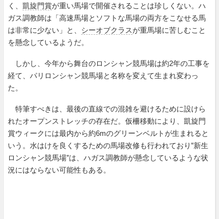
く、
凱旋門賞
が重い馬場で開催されることは珍しくない。ハ
ガス調教師は「高速馬場とソフトな馬場の両方をこなせる馬
は非常に少ない」と、
シーオブクラス
が重馬場に苦しむこと
を懸念しているようだ。
しかし、今年から舞台のロンシャン競馬場は約2年の工事を
経て、パリロンシャン競馬場と名称を変えて生まれ変わっ
た。
特筆すべきは、最後の直線での混雑を避けるために設けら
れたオープンストレッチの存在だ。仮柵移動により、凱旋門
賞ウィークには最内から約6mのグリーンベルトが生まれると
いう。水はけを良くするための馬場改修も行われており”新生
ロンシャン競馬場”は、ハガス調教師が懸念しているような状
況にはならない可能性もある。