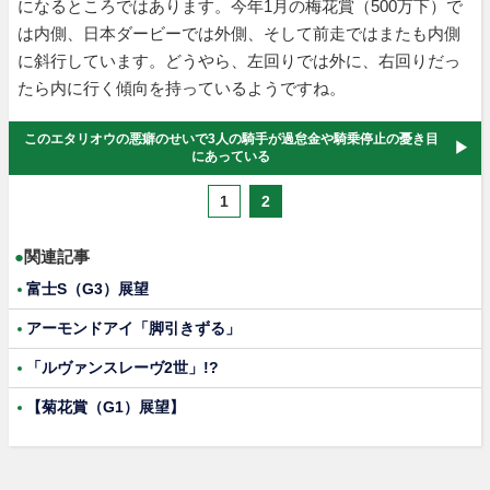
になるところではあります。今年1月の梅花賞（500万下）で
は内側、日本ダービーでは外側、そして前走ではまたも内側
に斜行しています。どうやら、左回りでは外に、右回りだっ
たら内に行く傾向を持っているようですね。
このエタリオウの悪癖のせいで3人の騎手が過怠金や騎乗停止の憂き目
にあっている
1
2
●
関連記事
富士S（G3）展望
アーモンドアイ「脚引きずる」
「ルヴァンスレーヴ2世」!?
【菊花賞（G1）展望】