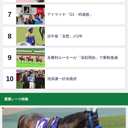
アドマイヤ「G1・45連敗」
浜中俊「哀愁」の1年
未勝利ルーキーが「深刻理由」で乗鞍激減
池添謙一紆余曲折
重賞レース特集