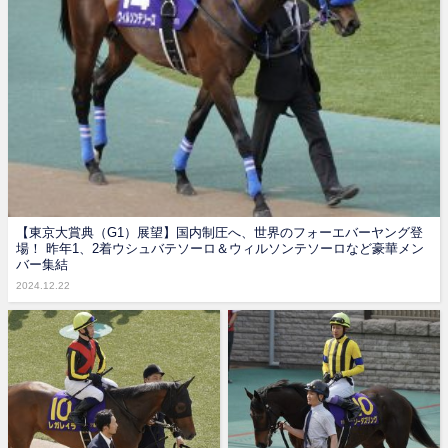
【東京大賞典（G1）展望】国内制圧へ、世界のフォーエバーヤング登
場！ 昨年1、2着ウシュバテソーロ＆ウィルソンテソーロなど豪華メン
バー集結
2024.12.22