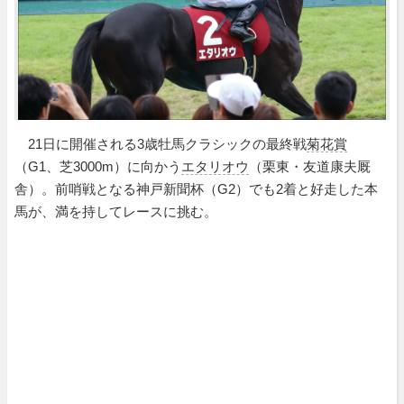
21日に開催される3歳牡馬クラシックの最終戦
菊花賞
（G1、芝3000m）に向かう
エタリオウ
（栗東・友道康夫厩
舎）。前哨戦となる神戸新聞杯（G2）でも2着と好走した本
馬が、満を持してレースに挑む。