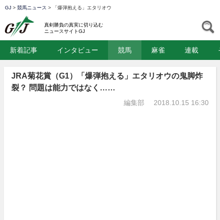
GJ
>
競馬ニュース
>
「爆弾抱える」エタリオウ
GJ
S
真剣勝負の真実に切り込む
ニュースサイトGJ
新着記事
インタビュー
競馬
麻雀
連載
JRA菊花賞（G1）「爆弾抱える」エタリオウの鬼脚炸
裂？ 問題は能力ではなく……
編集部
2018.10.15 16:30