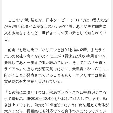
ここまで7戦1勝だが、日本ダービー（G1）では13番人気な
がら3着とはタイム差なしのハナ差で4着。あわや馬券圏内に
入る激走をするなど、世代きっての実力派として知られてい
る。
前走でも勝ち馬ワグネリアンとは0.1秒差の2着。またライ
バルのお株を奪うかのように上がり最速33.9秒の鬼脚までも
発揮してあと一歩まで追い詰めていた。そしてこの「王道ト
ライアル」の勝ち馬が菊花賞ではなく、天皇賞・秋（G1）に
向かうことが発表されていることもあり、エタリオウは菊花
賞制覇の有力候補と目されている。
「１週前にエタリオウは、僚馬ブラヴァスを10馬身追走する
形で併せ馬。6F80.6秒-12.4秒を記録して併入しています。動
きは上々ですね。前走が+14kgだったように夏を超えて馬体が
大きくなり、長距離にも対応できる身体つきになってきてい