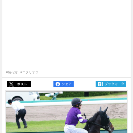
#菊花賞
#エタリオウ