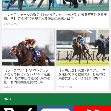
「シャフリヤールの激走はわかっていた」本物だけが知る有馬記念裏事
情。そして“金杯”で再現される波乱の結末とは？
2025.01.02
【ホープフルS】“クロワデュノー
【有馬記念】武豊×ドウデュース
ルなんて目じゃない！”今年最後
を逆転できる候補3頭！と絶対に
のG1！冬の中山で走る穴馬の法
馬券に加えるべき“隠れ穴馬！”
則、名門調教師絶賛の穴馬！
2024.12.20
2024.12.24
SNS