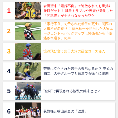
岩田望来「素行不良」で追放されても重賞4
勝目ゲット！ 減量トラブルや夜遊び発覚した
「問題児」が干されなかったワケ
「素行不良」で干された若手の更生に関西の
大御所が名乗り！ 福永祐一を担当した大物エ
ージェントもバックアップ…関係者から「優
遇され過ぎ」の声
憶測飛び交う角田大河の函館コース侵入
苦境に立たされた若手の復活なるか？ 突如の
独立、大手グループと疎遠でも徐々に復調
“金杯”で再現される波乱の結末とは？
荻野極と横山武史の「誤爆」