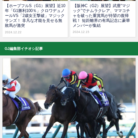
【ホープフルS（G1）展望】近10
【阪神C（G2）展望】武豊“マジ
年「G1勝利100％」クロワデュノ
ック”でナムラクレア、ママコチ
ールVS「2歳女王撃破」マジック
ャを破った重賞馬が待望の復帰
サンズ！ 非凡な才能を見せる無
戦！ 短距離界の有馬記念に豪華
敗馬が激突
メンバーが集結
2024.12.15
2024.12.22
GJ編集部イチオシ記事