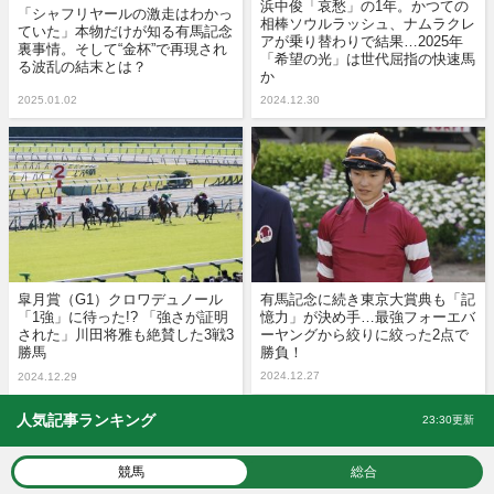
浜中俊「哀愁」の1年。かつての
「シャフリヤールの激走はわかっ
相棒ソウルラッシュ、ナムラクレ
ていた」本物だけが知る有馬記念
アが乗り替わりで結果…2025年
裏事情。そして“金杯”で再現され
「希望の光」は世代屈指の快速馬
る波乱の結末とは？
か
2025.01.02
2024.12.30
皐月賞（G1）クロワデュノール
有馬記念に続き東京大賞典も「記
「1強」に待った!? 「強さが証明
憶力」が決め手…最強フォーエバ
された」川田将雅も絶賛した3戦3
ーヤングから絞りに絞った2点で
勝馬
勝負！
2024.12.27
2024.12.29
人気記事ランキング
23:30更新
競馬
総合