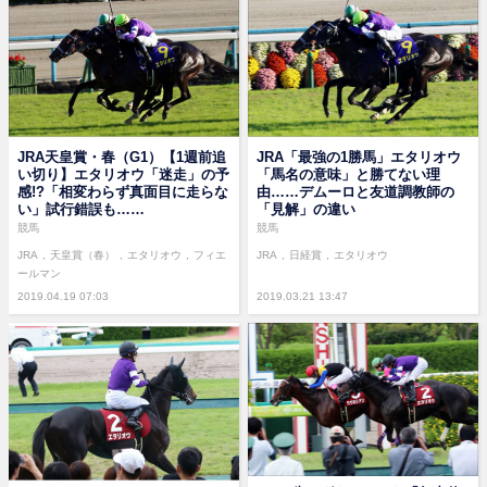
JRA天皇賞・春（G1）【1週前追
JRA「最強の1勝馬」エタリオウ
い切り】エタリオウ「迷走」の予
「馬名の意味」と勝てない理
感!?「相変わらず真面目に走らな
由……デムーロと友道調教師の
い」試行錯誤も……
「見解」の違い
競馬
競馬
JRA
天皇賞（春）
エタリオウ
フィエ
JRA
日経賞
エタリオウ
ールマン
2019.04.19 07:03
2019.03.21 13:47