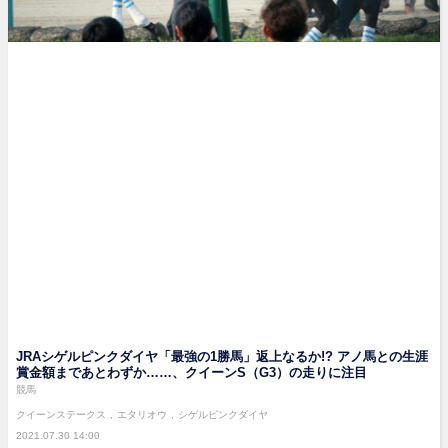
JRAシゲルピンクダイヤ「最強の1勝馬」返上なるか!? アノ馬との生涯
賞金額まであとわずか……、クイーンS（G3）の走りに注目
競馬
クイーンステークス
エタリオウ
シゲルピンクダイヤ
2021.07.30 14:00