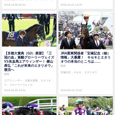
2019.10.06 05:31
2019.10.01 13:35
【京都大賞典（G2）展望】「三
JRA栗東関係者「宝塚記念（秘）
冠の血」覚醒グローリーヴェイズ
情報」大暴露！ キセキとエタリ
VS良血馬エアウィンザー！ 横山
オウの本当のところは……
典弘「これが本来のエタリオウ」
競馬
復活へ
宝塚記念
キセキ
エタリオウ
競馬
エアウィンザー
京都大賞典
エタリオ
ウ
グローリーヴェイズ
2019.09.29 14:01
2019.06.22 12:42