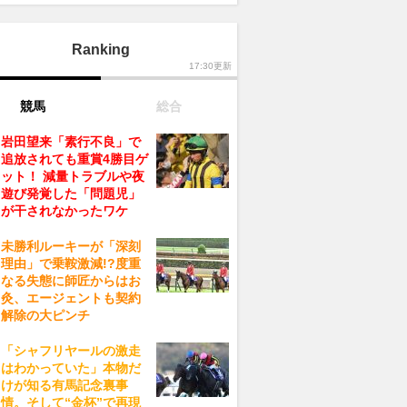
Ranking
17:30更新
競馬
総合
岩田望来「素行不良」で
追放されても重賞4勝目ゲ
ット！ 減量トラブルや夜
遊び発覚した「問題児」
が干されなかったワケ
未勝利ルーキーが「深刻
理由」で乗鞍激減!?度重
なる失態に師匠からはお
灸、エージェントも契約
解除の大ピンチ
「シャフリヤールの激走
はわかっていた」本物だ
けが知る有馬記念裏事
情。そして“金杯”で再現