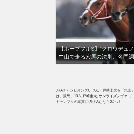
る有馬記念裏事情。そ
【ホープフルS】“クロワデュ
中山で走る穴馬の法則、名門調
JRAチャンピオンズC（G1）戸崎圭太も「気
は、競馬、
JRA
,
戸崎圭太
,
サンライズノヴァ
,
チ
ギャンブルの本質に切り込むならGJへ！