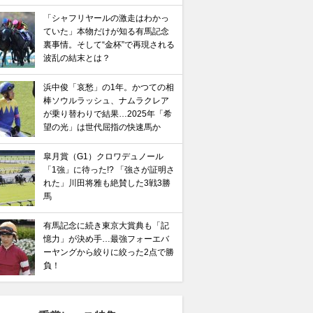
「シャフリヤールの激走はわかっ
ていた」本物だけが知る有馬記念
裏事情。そして“金杯”で再現される
波乱の結末とは？
浜中俊「哀愁」の1年。かつての相
棒ソウルラッシュ、ナムラクレア
が乗り替わりで結果…2025年「希
望の光」は世代屈指の快速馬か
皐月賞（G1）クロワデュノール
「1強」に待った!? 「強さが証明さ
れた」川田将雅も絶賛した3戦3勝
馬
有馬記念に続き東京大賞典も「記
憶力」が決め手…最強フォーエバ
ーヤングから絞りに絞った2点で勝
負！