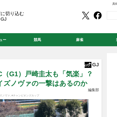
真
実に切り込む
GJ
ュー
競馬
麻雀
GJ
C（G1）戸崎圭太も「気楽」？
イズノヴァの一撃はあるのか
編集部
ズノヴァ
,
#チャンピオンズカップ