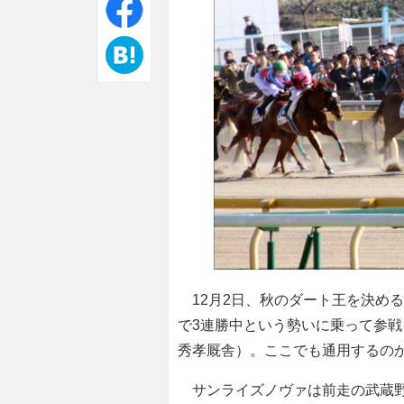
12月2日、秋のダート王を決め
で3連勝中という勢いに乗って参戦
秀孝厩舎）。ここでも通用するの
サンライズノヴァは前走の武蔵野S