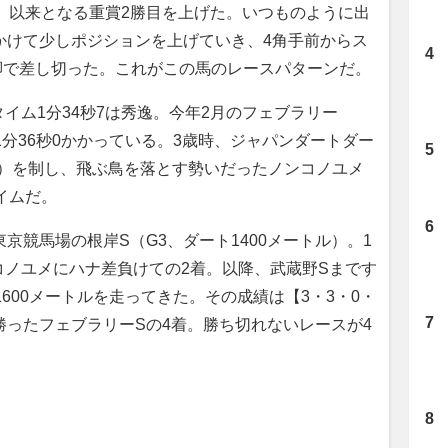
トル）以来となる重賞2勝目を上げた。いつものように出
かけて少しポジションを上げていき、4角手前からス
末脚で差し切った。これがこの馬のレースパターンだ。
ム1分34秒7は秀逸。今年2月のフェブラリー
は1分36秒0かかっている。3歳時、ジャパンダートダー
トル）を制し、飛ぶ鳥を落とす勢いだったノンコノユメ
イムだ。
京競馬場の根岸S（G3、ダート1400メートル）。1
コノユメにハナ差負けての2着。以降、武蔵野Sまです
1600メートルを走ってきた。その成績は【3・3・0・
勝ったフェブラリーSの4着。勝ち切れないレースが4