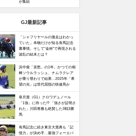
が集結
GJ最新記事
「シャフリヤールの激走はわかっ
ていた」本物だけが知る有馬記念
裏事情。そして“金杯”で再現される
波乱の結末とは？
浜中俊「哀愁」の1年。かつての相
棒ソウルラッシュ、ナムラクレア
が乗り替わりで結果…2025年「希
望の光」は世代屈指の快速馬か
皐月賞（G1）クロワデュノール
「1強」に待った!? 「強さが証明さ
れた」川田将雅も絶賛した3戦3勝
馬
有馬記念に続き東京大賞典も「記
憶力」が決め手…最強フォーエバ