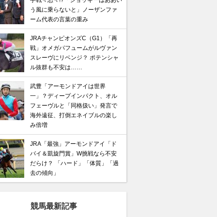
手戦々恐々!?「ジョッキーはああい
う風に乗らないと」ノーザンファ
ーム代表の言葉の重み
JRAチャンピオンズC（G1）「再
戦」オメガパフュームがルヴァン
スレーヴにリベンジ？ ポテンシャ
ル抜群も不安は……
武豊「アーモンドアイは世界
一」？ディープインパクト、オル
フェーヴルと「同格扱い」発言で
海外遠征、打倒エネイブルの楽し
み倍増
JRA「最強」アーモンドアイ「ド
バイ＆凱旋門賞」W挑戦なら不安
だらけ？ 「ハード」「体質」「過
去の傾向」
競馬最新記事