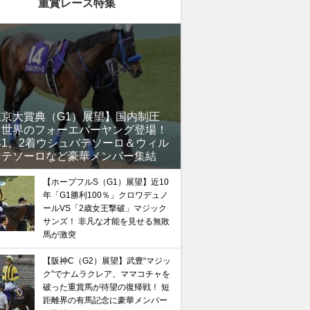
重賞レース特集
馬記念】武豊×ドウデュースを逆転できる候補3頭！と絶
東京大賞典（G1）展望】国内制圧
、世界のフォーエバーヤング登場！
“隠れ穴馬！”
年1、2着ウシュバテソーロ＆ウィル
ンテソーロなど豪華メンバー集結
【ホープフルS（G1）展望】近10
年「G1勝利100％」クロワデュノ
ールVS「2歳女王撃破」マジック
サンズ！ 非凡な才能を見せる無敗
馬が激突
【阪神C（G2）展望】武豊“マジッ
ク”でナムラクレア、ママコチャを
破った重賞馬が待望の復帰戦！ 短
距離界の有馬記念に豪華メンバー