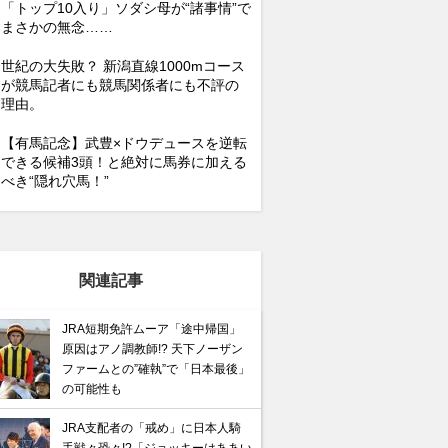
「トップ10入り」ソダシ母が“諸事情”で
まさかの無念……
世紀の大失敗？ 新潟直線1000mコース
が競馬記者にも競馬関係者にも不評の
理由。
【有馬記念】武豊×ドウデュースを逆転
できる候補3頭！と絶対に馬券に加える
べき“隠れ穴馬！”
関連記事
JRA短期免許ムーア「途中帰国」
原因はアノ調教師!? 天下ノーザン
ファームとの”確執”で「日本最後」
の可能性も
JRA支配者の「戒め」に日本人騎