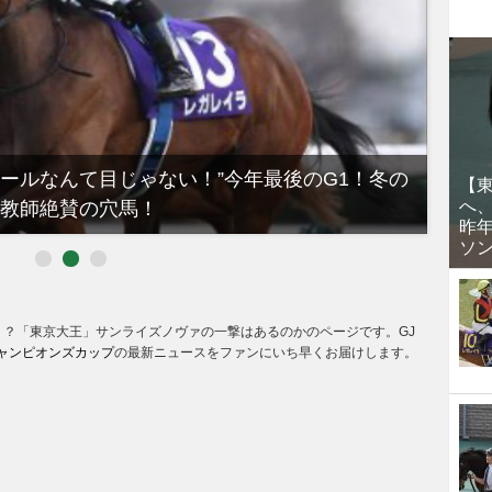
ノールなんて目じゃない！”今年最後のG1！冬の
【有
【
へ
教師絶賛の穴馬！
るべき
昨
ソ
楽」？「東京大王」サンライズノヴァの一撃はあるのかのページです。GJ
ャンピオンズカップ
の最新ニュースをファンにいち早くお届けします。