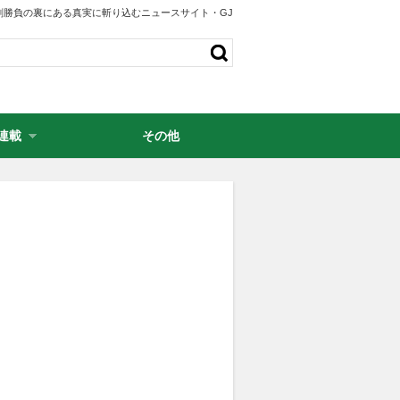
剣勝負の裏にある真実に斬り込むニュースサイト・GJ
連載
その他
・