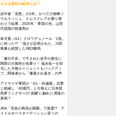
される波乱の結末とは？
浜中俊「哀愁」の1年。かつての相棒ソ
ウルラッシュ、ナムラクレアが乗り替
わりで結果…2025年「希望の光」は世
代屈指の快速馬か
皐月賞（G1）クロワデュノール「1強」
に待った!? 「強さが証明された」川田
将雅も絶賛した3戦3勝馬
「素行不良」で干された若手の更生に
関西の大御所が名乗り！ 福永祐一を担
当した大物エージェントもバックアッ
プ…関係者から「優遇され過ぎ」の声
アドマイヤ軍団が「G1・45連敗」武豊
と絶縁し「40億円」と引換えに日本競
馬界フィクサーの”逆鱗”に触れた凋落の
真相？
JRA「毛色の再現が困難」で落選!? ア
イドルホースオーディション堂々の