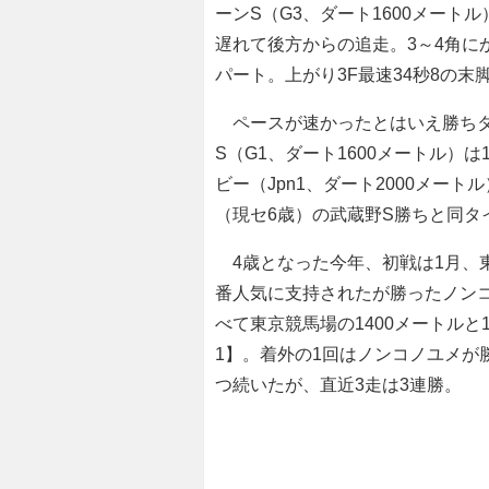
ーンS（G3、ダート1600メー
遅れて後方からの追走。3～4角に
パート。上がり3F最速34秒8の
ペースが速かったとはいえ勝ちタイ
S（G1、ダート1600メートル）
ビー（Jpn1、ダート2000メー
（現セ6歳）の武蔵野S勝ちと同タ
4歳となった今年、初戦は1月、東
番人気に支持されたが勝ったノン
べて東京競馬場の1400メートルと
1】。着外の1回はノンコノユメが
つ続いたが、直近3走は3連勝。