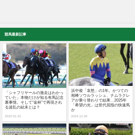
競馬最新記事
浜中俊「哀愁」の1年。かつての
「シャフリヤールの激走はわかっ
相棒ソウルラッシュ、ナムラクレ
ていた」本物だけが知る有馬記念
アが乗り替わりで結果…2025年
裏事情。そして“金杯”で再現され
「希望の光」は世代屈指の快速馬
る波乱の結末とは？
か
2025.01.02
2024.12.30