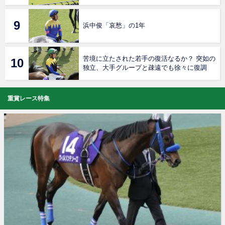
浜中俊「哀愁」の1年
苦境に立たされた若手の復活なるか？ 突如の
独立、大手グループと疎遠でも徐々に復調
重賞レース特集