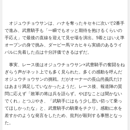
オジュウチョウサンは、ハナを奪ったキセキに次いで2番手
で進み、武豊騎手も「一瞬でもオッと期待を抱けるくらいの
手応え」で最後の直線を迎えて見せ場を演出。9着とはいえ準
オープンの身で挑み、ダービー馬マカヒキら実績のあるライ
バルに先着した点は十分評価できるはずだ。
事実、レース後はオジュウチョウサン×武豊騎手の奮闘をね
ぎらう声がネット上でも多く見られた。多くの感動を呼んだ
オジュウチョウサンの挑戦。だがオーナーの
長山尚義
氏だけ
はあまり満足していなかったようだ。レース後、報道陣の質
問に応えず「敗軍の将は兵を語らず。やぼなことは聞かない
でくれ」とつぶやき、「武騎手にはもう少し思い切って乗っ
てほしかったな」と、武豊騎手の騎乗をチクリ。感動に水を
差すかのような発言をしたため、批判が殺到する事態となっ
た。