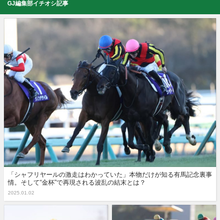
GJ編集部イチオシ記事
「シャフリヤールの激走はわかっていた」本物だけが知る有馬記念裏事
情。そして“金杯”で再現される波乱の結末とは？
2025.01.02