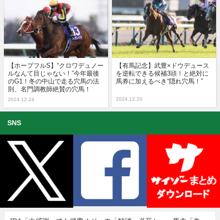
【ホープフルS】“クロワデュノー
【有馬記念】武豊×ドウデュース
ルなんて目じゃない！”今年最後
を逆転できる候補3頭！と絶対に
のG1！冬の中山で走る穴馬の法
馬券に加えるべき“隠れ穴馬！”
則、名門調教師絶賛の穴馬！
2024.12.20
2024.12.24
SNS