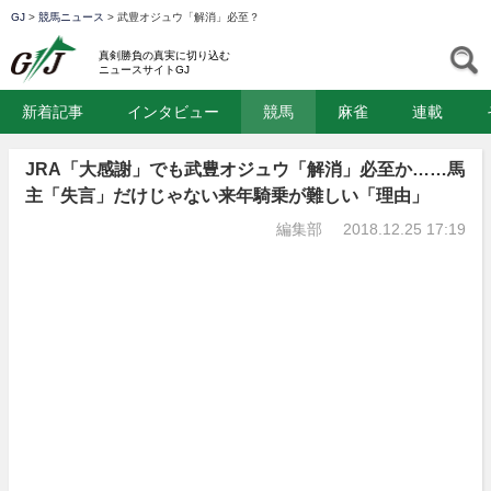
GJ
>
競馬ニュース
>
武豊オジュウ「解消」必至？
GJ
S
真剣勝負の真実に切り込む
ニュースサイトGJ
新着記事
インタビュー
競馬
麻雀
連載
JRA「大感謝」でも武豊オジュウ「解消」必至か……馬
主「失言」だけじゃない来年騎乗が難しい「理由」
編集部
2018.12.25 17:19