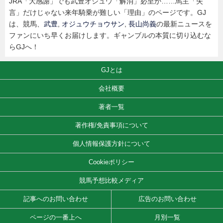
JRA「大感謝」でも武豊オジュウ「解消」必至か……馬主「失
言」だけじゃない来年騎乗が難しい「理由」のページです。GJ
は、競馬、
武豊
,
オジュウチョウサン
,
長山尚義
の最新ニュースを
ファンにいち早くお届けします。ギャンブルの本質に切り込むな
らGJへ！
GJとは
会社概要
著者一覧
著作権/免責事項について
個人情報保護方針について
Cookieポリシー
競馬予想比較メディア
記事へのお問い合わせ
広告のお問い合わせ
ページの一番上へ
月別一覧