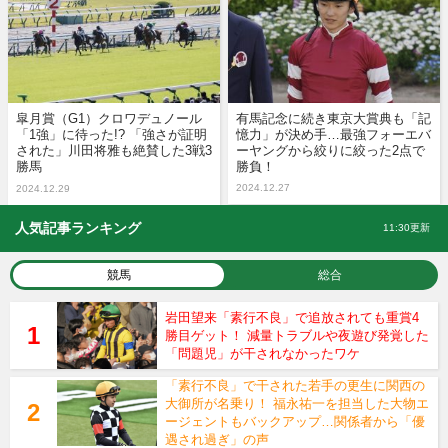
皐月賞（G1）クロワデュノール
有馬記念に続き東京大賞典も「記
「1強」に待った!? 「強さが証明
憶力」が決め手…最強フォーエバ
された」川田将雅も絶賛した3戦3
ーヤングから絞りに絞った2点で
勝馬
勝負！
2024.12.27
2024.12.29
人気記事ランキング
11:30更新
競馬
総合
岩田望来「素行不良」で追放されても重賞4
勝目ゲット！ 減量トラブルや夜遊び発覚した
「問題児」が干されなかったワケ
「素行不良」で干された若手の更生に関西の
大御所が名乗り！ 福永祐一を担当した大物エ
ージェントもバックアップ…関係者から「優
遇され過ぎ」の声