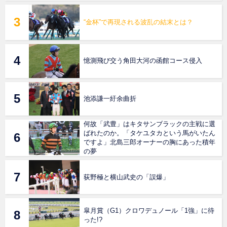
“金杯”で再現される波乱の結末とは？
憶測飛び交う角田大河の函館コース侵入
池添謙一紆余曲折
何故「武豊」はキタサンブラックの主戦に選
ばれたのか。「タケユタカという馬がいたん
ですよ」北島三郎オーナーの胸にあった積年
の夢
荻野極と横山武史の「誤爆」
皐月賞（G1）クロワデュノール「1強」に待
った!?