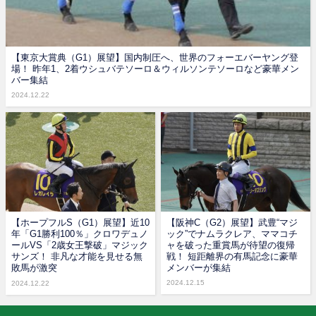
【東京大賞典（G1）展望】国内制圧へ、世界のフォーエバーヤング登
場！ 昨年1、2着ウシュバテソーロ＆ウィルソンテソーロなど豪華メン
バー集結
2024.12.22
【ホープフルS（G1）展望】近10
【阪神C（G2）展望】武豊“マジ
年「G1勝利100％」クロワデュノ
ック”でナムラクレア、ママコチ
ールVS「2歳女王撃破」マジック
ャを破った重賞馬が待望の復帰
サンズ！ 非凡な才能を見せる無
戦！ 短距離界の有馬記念に豪華
敗馬が激突
メンバーが集結
2024.12.15
2024.12.22