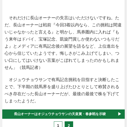
それだけに長山オーナーの失言はいただけないですね。た
だ、長山オーナーは戦前『今回3着以内なら、この挑戦は間違
いじゃなかったと言える』と明かし、馬券圏内に入れば『も
う来年はドバイ、宝塚記念、凱旋門賞しか使わないつもりだ
よ』とメディアに有馬記念後の展望を語るなど、上位進出を
心から信じていたようです。悔しさがこみ上げてしまい、つ
い口にしてはいけない言葉がこぼれてしまったのかもしれま
せん」（競馬記者）
オジュウチョウサンで有馬記念挑戦を目指すと決断したこ
とで、下半期の競馬界を盛り上げたひとりとして称賛される
べき存在だった長山オーナーだが、最後の最後で株を下げて
しまったようだ。
長山オーナーはオジュウチョウサンの天皇賞・春参戦を示唆
1
2