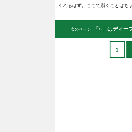
くれるはず。ここで躓くことはち
「○」はディー
次のページ
1