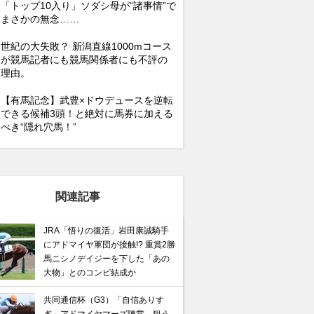
「トップ10入り」ソダシ母が“諸事情”で
まさかの無念……
世紀の大失敗？ 新潟直線1000mコース
が競馬記者にも競馬関係者にも不評の
理由。
【有馬記念】武豊×ドウデュースを逆転
できる候補3頭！と絶対に馬券に加える
べき“隠れ穴馬！”
関連記事
JRA「悟りの復活」岩田康誠騎手
にアドマイヤ軍団が接触!? 重賞2勝
馬ニシノデイジーを下した「あの
大物」とのコンビ結成か
共同通信杯（G3）「自信ありす