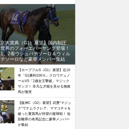
馬記念】武豊×ドウデュースを逆転できる候補3頭！と絶
“隠れ穴馬！”
東京大賞典（G1）展望】国内制圧
、世界のフォーエバーヤング登場！
年1、2着ウシュバテソーロ＆ウィル
ンテソーロなど豪華メンバー集結
【ホープフルS（G1）展望】近10
年「G1勝利100％」クロワデュノ
ールVS「2歳女王撃破」マジック
サンズ！ 非凡な才能を見せる無敗
馬が激突
【阪神C（G2）展望】武豊“マジッ
ク”でナムラクレア、ママコチャを
破った重賞馬が待望の復帰戦！ 短
距離界の有馬記念に豪華メンバー
が集結