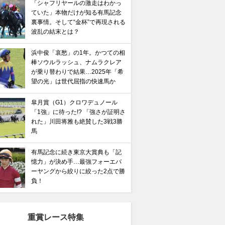
「シャフリヤールの激走はわかっ
ていた」本物だけが知る有馬記念
裏事情。そして“金杯”で再現される
波乱の結末とは？
浜中俊「哀愁」の1年。かつての相
棒ソウルラッシュ、ナムラクレア
が乗り替わりで結果…2025年「希
望の光」は世代屈指の快速馬か
皐月賞（G1）クロワデュノール
「1強」に待った!? 「強さが証明さ
れた」川田将雅も絶賛した3戦3勝
馬
有馬記念に続き東京大賞典も「記
憶力」が決め手…最強フォーエバ
ーヤングから絞りに絞った2点で勝
負！
重賞レース特集