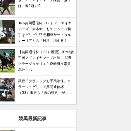
ぎ」アドマイヤマーズ陣営。狙う
は「春2冠」!?
JRA共同通信杯（G3）アドマイヤ
マーズ「大本命」もM.デムーロ騎
手はピリピリ!? 元相棒サートゥル
ナーリアとの「対決」消える？
【共同通信杯（G3）展望】JRA2歳
王者アドマイヤマーズ出陣！ 武豊
クラージュゲリエら逆転狙う素質
馬たちも
武豊「クラシックお手馬確保」ク
ラージュゲリエで共同通信杯
（G3）出走も「負の歴史」が……
競馬最新記事