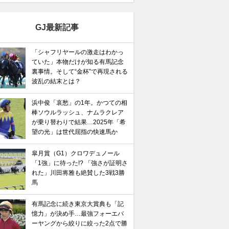
GJ最新記事
「シャフリヤールの激走はわかっ
ていた」本物だけが知る有馬記念
裏事情。そして“金杯”で再現される
波乱の結末とは？
浜中俊「哀愁」の1年。かつての相
棒ソウルラッシュ、ナムラクレア
が乗り替わりで結果…2025年「希
望の光」は世代屈指の快速馬か
皐月賞（G1）クロワデュノール
「1強」に待った!? 「強さが証明さ
れた」川田将雅も絶賛した3戦3勝
馬
有馬記念に続き東京大賞典も「記
憶力」が決め手…最強フォーエバ
ーヤングから絞りに絞った2点で勝