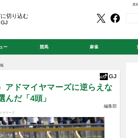
真
実に切り込む
GJ
ュー
競馬
麻雀
情報
GJ
3）アドマイヤマーズに逆らえな
ら選んだ「4頭」
編集部
マイヤマーズ