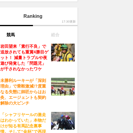
Ranking
17:30更新
競馬
総合
岩田望来「素行不良」で
追放されても重賞4勝目ゲ
ット！ 減量トラブルや夜
遊び発覚した「問題児」
が干されなかったワケ
未勝利ルーキーが「深刻
理由」で乗鞍激減!?度重
なる失態に師匠からはお
灸、エージェントも契約
解除の大ピンチ
「シャフリヤールの激走
はわかっていた」本物だ
けが知る有馬記念裏事
情。そして“金杯”で再現