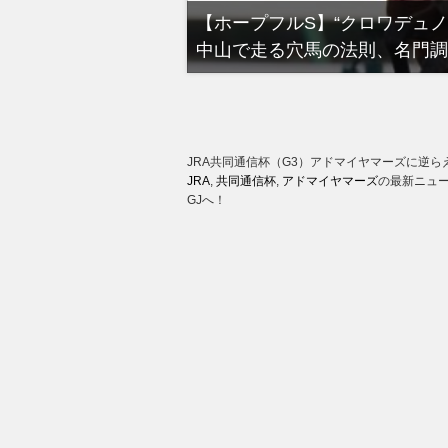
る有馬記念裏事情。そ
【ホープフルS】“クロワデュ
中山で走る穴馬の法則、名門調
JRA共同通信杯（G3）アドマイヤマーズに逆ら
JRA
,
共同通信杯
,
アドマイヤマーズ
の最新ニュ
GJへ！