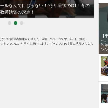
ノールなんて目じゃない！”今年最後のG1！冬の
【有
教師絶賛の穴馬！
るべき
【
えない!? 関係者情報から選んだ「4頭」のページです。GJは、競馬、
へ
ースをファンにいち早くお届けします。ギャンブルの本質に切り込むなら
昨
ソ