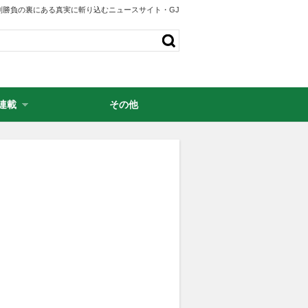
剣勝負の裏にある真実に斬り込むニュースサイト・GJ
連載
その他
・