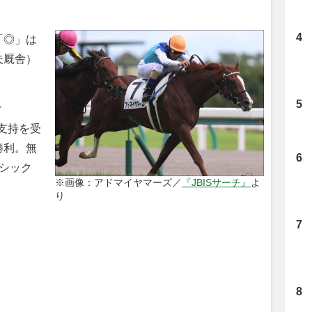
「◎」は
夫厩舎）
ィ
的支持を受
勝利。無
シック
※画像：アドマイヤマーズ／
『JBISサーチ』
よ
。
り