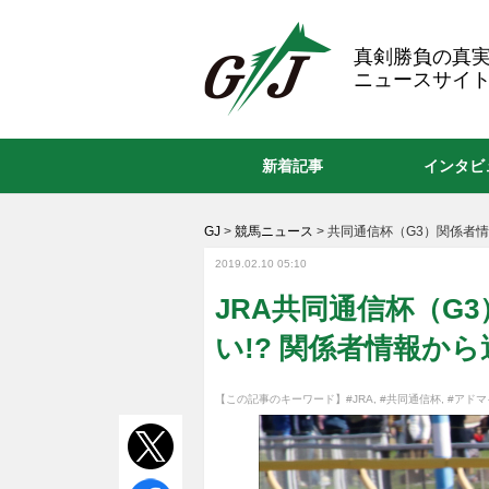
GJ
真剣勝負の真
ニュースサイト
新着記事
インタビ
GJ
>
競馬ニュース
>
共同通信杯（G3）関係者
2019.02.10 05:10
JRA共同通信杯（G
い!? 関係者情報か
【この記事のキーワード】
#JRA
,
#共同通信杯
,
#アド