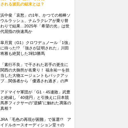
される波乱の結末とは？
浜中俊「哀愁」の1年。かつての相棒ソ
ウルラッシュ、ナムラクレアが乗り替
わりで結果…2025年「希望の光」は世
代屈指の快速馬か
皐月賞（G1）クロワデュノール「1強」
に待った!? 「強さが証明された」川田
将雅も絶賛した3戦3勝馬
「素行不良」で干された若手の更生に
関西の大御所が名乗り！ 福永祐一を担
当した大物エージェントもバックアッ
プ…関係者から「優遇され過ぎ」の声
アドマイヤ軍団が「G1・45連敗」武豊
と絶縁し「40億円」と引換えに日本競
馬界フィクサーの”逆鱗”に触れた凋落の
真相？
JRA「毛色の再現が困難」で落選!? ア
イドルホースオーディション堂々の