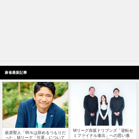
麻雀最新記事
Mリーグ赤坂ドリブンズ「逆転セ
萩原聖人「95％は辞めるつもりだ
ミファイナル進出」への思い激
った」Mリーグ「引退」について