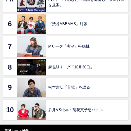
を提案。
『渋谷ABEMAS』対談
Mリーグ「実況」松嶋桃
麻雀Mリーグ「10月30日」
松本吉弘「苦境」を語る
多井VS松本・菊花賞予想バトル
重賞レース特集