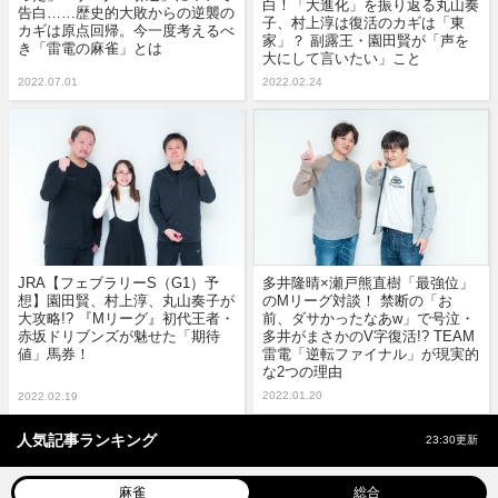
白！「大進化」を振り返る丸山奏
告白……歴史的大敗からの逆襲の
子、村上淳は復活のカギは「東
カギは原点回帰。今一度考えるべ
家」？ 副露王・園田賢が「声を
き「雷電の麻雀」とは
大にして言いたい」こと
2022.07.01
2022.02.24
JRA【フェブラリーS（G1）予
多井隆晴×瀬戸熊直樹「最強位」
想】園田賢、村上淳、丸山奏子が
のMリーグ対談！ 禁断の「お
大攻略!? 『Mリーグ』初代王者・
前、ダサかったなあw」で号泣・
赤坂ドリブンズが魅せた「期待
多井がまさかのV字復活!? TEAM
値」馬券！
雷電「逆転ファイナル」が現実的
な2つの理由
2022.01.20
2022.02.19
人気記事ランキング
23:30更新
麻雀
総合