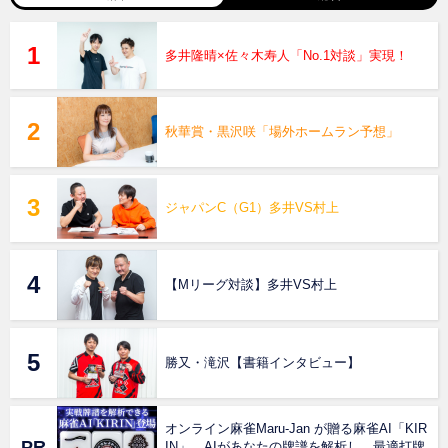
多井隆晴×佐々木寿人「No.1対談」実現！
秋華賞・黒沢咲「場外ホームラン予想」
ジャパンC（G1）多井VS村上
【Mリーグ対談】多井VS村上
勝又・滝沢【書籍インタビュー】
オンライン麻雀Maru-Jan が贈る麻雀AI「KIR
IN」。AIがあなたの牌譜を解析し、最適打牌