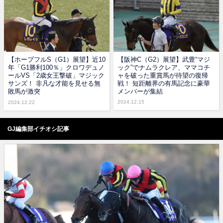
【ホープフルS（G1）展望】近10
【阪神C（G2）展望】武豊“マジ
年「G1勝利100％」クロワデュノ
ック”でナムラクレア、ママコチ
ールVS「2歳女王撃破」マジック
ャを破った重賞馬が待望の復帰
サンズ！ 非凡な才能を見せる無
戦！ 短距離界の有馬記念に豪華
敗馬が激突
メンバーが集結
2024.12.15
2024.12.22
GJ編集部イチオシ記事