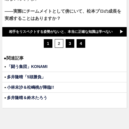
――実際にチームメイトとして傍にいて、松本プロの成長を
実感することはありますか？
相手をリスペクトする姿勢がないと、本当に正確な知識は学べない
1
2
3
4
●
関連記事
「闘う集団」KONAMI
多井隆晴「5頭勝負」
小林未沙＆松嶋桃が降臨!!
多井隆晴＆鈴木たろう