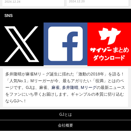
2024.12.20
2024.12.24
SNS
多井隆晴が麻雀Mリ－グ誕生に揺れた「激動の2018年」を語る！
「人気No.1」Mリーガーが今、最もアガりたい「役満」とはのペ
ージです。GJは、麻雀、
麻雀
,
多井隆晴
,
Mリーグ
の最新ニュース
をファンにいち早くお届けします。ギャンブルの本質に切り込む
ならGJへ！
GJとは
会社概要