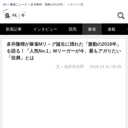
GJ
>
麻雀ニュース
>
多井隆晴「激動の2018年」
>
2ページ目
マーチャン
S
新着記事
インタビュー
競馬
麻雀
連載
多井隆晴が麻雀Mリ－グ誕生に揺れた「激動の2018年」
を語る！「人気No.1」Mリーガーが今、最もアガりたい
「役満」とは
文＝浅井宗次郎
2018.12.31 09:25