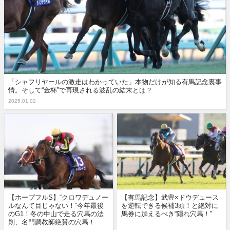
「シャフリヤールの激走はわかっていた」本物だけが知る有馬記念裏事
情。そして“金杯”で再現される波乱の結末とは？
2025.01.02
【ホープフルS】“クロワデュノー
【有馬記念】武豊×ドウデュース
ルなんて目じゃない！”今年最後
を逆転できる候補3頭！と絶対に
のG1！冬の中山で走る穴馬の法
馬券に加えるべき“隠れ穴馬！”
則、名門調教師絶賛の穴馬！