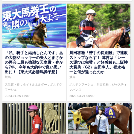
「私、騎手と結婚したんです」あ
川田将雅「苦手の長距離」で連敗
の大物ジョッキーの夫人とまさか
ストップならず！ 陣営は「レー
の再会…最も強烈な天皇賞・春か
ス運びは完璧」と好感触も…阪神
ら7年、今年も大的中で良い思い
大賞典（G2）吉田隼人、福永祐
出に！【東大式必勝馬券予想】
一と何が違ったのか
競馬
競馬
天皇賞・春
タイトルホルダー
ボルドグ
ボルドグフーシュ
川田将雅
ジャスティ
フーシュ
ンパレス
2023.04.25 11:00
2023.03.21 06:00