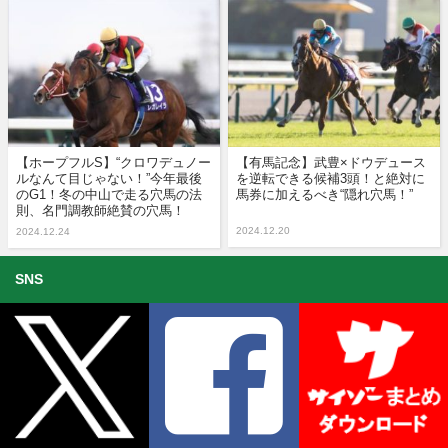
【ホープフルS】“クロワデュノー
【有馬記念】武豊×ドウデュース
ルなんて目じゃない！”今年最後
を逆転できる候補3頭！と絶対に
のG1！冬の中山で走る穴馬の法
馬券に加えるべき“隠れ穴馬！”
則、名門調教師絶賛の穴馬！
2024.12.20
2024.12.24
SNS