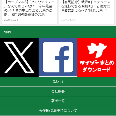
【ホープフルS】“クロワデュノー
【有馬記念】武豊×ドウデュース
ルなんて目じゃない！”今年最後
を逆転できる候補3頭！と絶対に
のG1！冬の中山で走る穴馬の法
馬券に加えるべき“隠れ穴馬！”
則、名門調教師絶賛の穴馬！
2024.12.20
2024.12.24
SNS
GJとは
会社概要
著者一覧
著作権/免責事項について