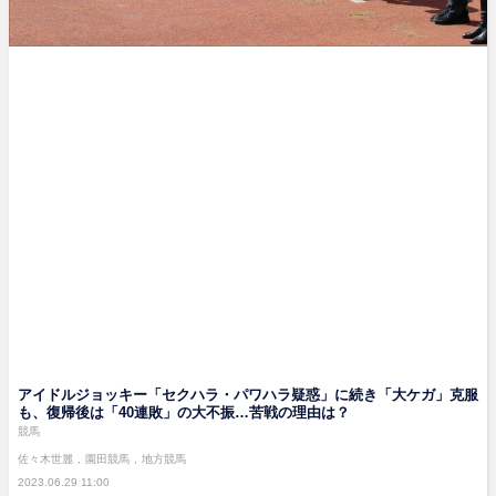
アイドルジョッキー「セクハラ・パワハラ疑惑」に続き「大ケガ」克服
も、復帰後は「40連敗」の大不振…苦戦の理由は？
競馬
佐々木世麗
園田競馬
地方競馬
2023.06.29 11:00