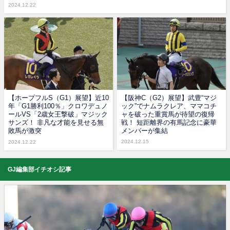
2024.12.22
【ホープフルS（G1）展望】近10
【阪神C（G2）展望】武豊“マジ
年「G1勝利100％」クロワデュノ
ック”でナムラクレア、ママコチ
ールVS「2歳女王撃破」マジック
ャを破った重賞馬が待望の復帰
サンズ！ 非凡な才能を見せる無
戦！ 短距離界の有馬記念に豪華
敗馬が激突
メンバーが集結
2024.12.15
2024.12.22
GJ編集部イチオシ記事