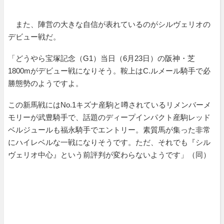
また、陣営の大きな自信が表れているのがシルヴェリオの
デビュー戦だ。
「どうやら宝塚記念（G1）当日（6月23日）の阪神・芝
1800mがデビュー戦になりそう。鞍上はC.ルメール騎手で必
勝態勢のようですよ。
この新馬戦にはNo.1キズナ産駒と噂されているリメンバーメ
モリーが武豊騎手で、話題のディープインパクト産駒レッド
ベルジュールも福永騎手でエントリー。素質馬が集った非常
にハイレベルな一戦になりそうです。ただ、それでも『シル
ヴェリオ中心』という前評判が変わらないようです」（同）