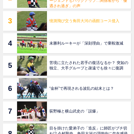
ージェントもバックアップ…関係者から「優
遇され過ぎ」の声
憶測飛び交う角田大河の函館コース侵入
未勝利ルーキーが「深刻理由」で乗鞍激減
苦境に立たされた若手の復活なるか？ 突如の
独立、大手グループと疎遠でも徐々に復調
“金杯”で再現される波乱の結末とは？
荻野極と横山武史の「誤爆」
目を掛けた愛弟子の「造反」に師匠がブチ切
れ!? 今村聖奈、角田大河の謹慎中に存在感発