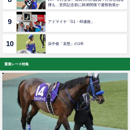
揮も…安田記念前に師弟関係で遺恨勃発か
アドマイヤ「G1・45連敗」
浜中俊「哀愁」の1年
重賞レース特集