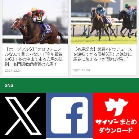
【ホープフルS】“クロワデュノー
【有馬記念】武豊×ドウデュース
ルなんて目じゃない！”今年最後
を逆転できる候補3頭！と絶対に
のG1！冬の中山で走る穴馬の法
馬券に加えるべき“隠れ穴馬！”
則、名門調教師絶賛の穴馬！
2024.12.20
2024.12.24
SNS