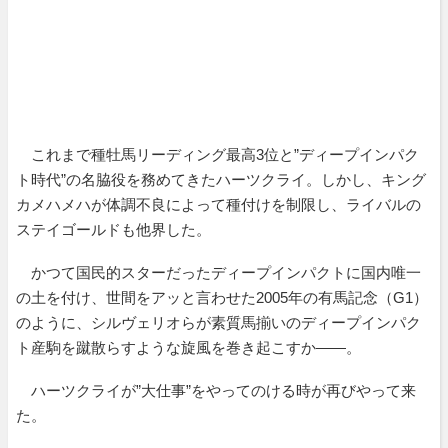
これまで種牡馬リーディング最高3位と”ディープインパク
ト時代”の名脇役を務めてきたハーツクライ。しかし、キング
カメハメハが体調不良によって種付けを制限し、ライバルの
ステイゴールドも他界した。
かつて国民的スターだったディープインパクトに国内唯一
の土を付け、世間をアッと言わせた2005年の有馬記念（G1）
のように、シルヴェリオらが素質馬揃いのディープインパク
ト産駒を蹴散らすような旋風を巻き起こすか――。
ハーツクライが”大仕事”をやってのける時が再びやって来
た。