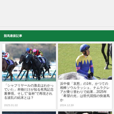
競馬最新記事
浜中俊「哀愁」の1年。かつての
「シャフリヤールの激走はわかっ
相棒ソウルラッシュ、ナムラクレ
ていた」本物だけが知る有馬記念
アが乗り替わりで結果…2025年
裏事情。そして“金杯”で再現され
「希望の光」は世代屈指の快速馬
る波乱の結末とは？
か
2025.01.02
2024.12.30