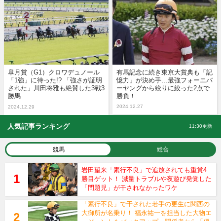
皐月賞（G1）クロワデュノール
有馬記念に続き東京大賞典も「記
「1強」に待った!? 「強さが証明
憶力」が決め手…最強フォーエバ
された」川田将雅も絶賛した3戦3
ーヤングから絞りに絞った2点で
勝馬
勝負！
2024.12.27
2024.12.29
人気記事ランキング
11:30更新
競馬
総合
岩田望来「素行不良」で追放されても重賞4
勝目ゲット！ 減量トラブルや夜遊び発覚した
「問題児」が干されなかったワケ
「素行不良」で干された若手の更生に関西の
大御所が名乗り！ 福永祐一を担当した大物エ