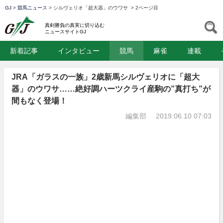
GJ
>
競馬ニュース
>
シルヴェリオ「超大器」のウワサ
>
2ページ目
GJ
S
真剣勝負の真実に切り込む
ニュースサイトGJ
新着記事
インタビュー
競馬
麻雀
連載
JRA「ガラスの一族」2歳新馬シルヴェリオに「超大
器」のウワサ……絶好調ハーツクライ産駒の”真打ち”が
間もなく登場！
編集部
2019.06.10 07:03