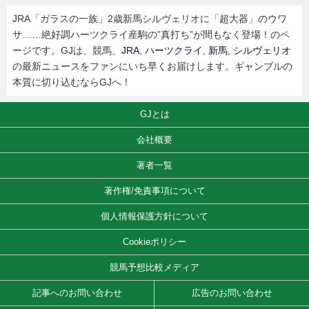
JRA「ガラスの一族」2歳新馬シルヴェリオに「超大器」のウワ
サ……絶好調ハーツクライ産駒の”真打ち”が間もなく登場！のペ
ージです。GJは、競馬、
JRA
,
ハーツクライ
,
新馬
,
シルヴェリオ
の最新ニュースをファンにいち早くお届けします。ギャンブルの
本質に切り込むならGJへ！
GJとは
会社概要
著者一覧
著作権/免責事項について
個人情報保護方針について
Cookieポリシー
競馬予想比較メディア
記事へのお問い合わせ
広告のお問い合わせ