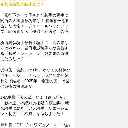
される波乱の結末とは？
「素行不良」で干された若手の更生に
関西の大御所が名乗り！ 福永祐一を担
当した大物エージェントもバックアッ
プ…関係者から「優遇され過ぎ」の声
横山典弘騎手が若手騎手に「あの乗り
方はやめろ」岩田康誠騎手らが実践す
る「お尻トントン」は、競走馬の負担
になるだけ？
浜中俊「哀愁」の1年。かつての相棒ソ
ウルラッシュ、ナムラクレアが乗り替
わりで結果…2025年「希望の光」は世
代屈指の快速馬か
JRA主導「大改革」により崩れ始めた
「影の王」の絶対的権限!? 横山典・蛯
名騎手に続き「アノ騎手」がエージェ
ント制度に「不満」をぶちまけた！
皐月賞（G1）クロワデュノール「1強」