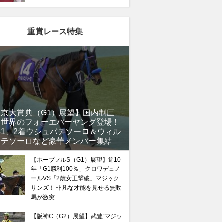
重賞レース特集
東京大賞典（G1）展望】国内制圧
、世界のフォーエバーヤング登場！
年1、2着ウシュバテソーロ＆ウィル
ンテソーロなど豪華メンバー集結
【ホープフルS（G1）展望】近10
年「G1勝利100％」クロワデュノ
ールVS「2歳女王撃破」マジック
サンズ！ 非凡な才能を見せる無敗
馬が激突
【阪神C（G2）展望】武豊“マジッ