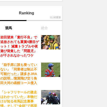
Ranking
11:30更新
競馬
総合
岩田望来「素行不良」で
追放されても重賞4勝目ゲ
ット！ 減量トラブルや夜
遊び発覚した「問題児」
が干されなかったワケ
「助手席に誰も乗ってい
ない」「同乗者は制止不
可能だった」謎多きJRA
の説明…憶測飛び交う角
田大河の函館コース侵入
「シャフリヤールの激走
はわかっていた」本物だ
けが知る有馬記念裏事
情。そして“金杯”で再現