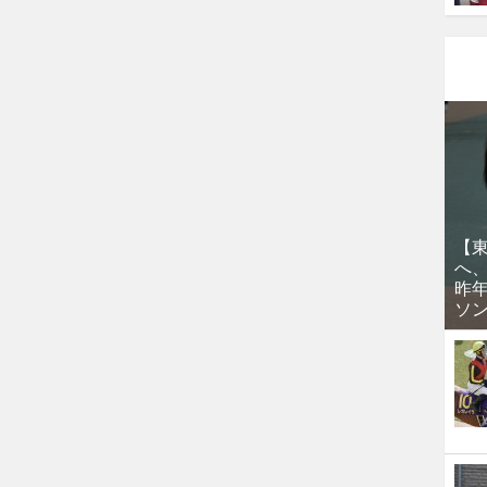
【
へ
昨
ソ