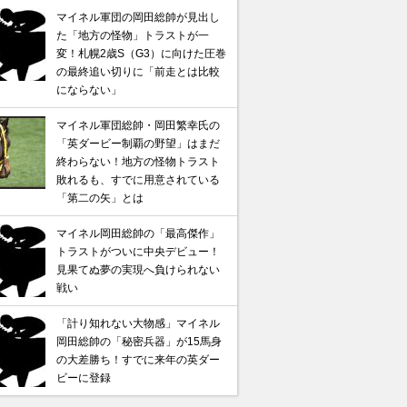
マイネル軍団の岡田総帥が見出し
た「地方の怪物」トラストが一
変！札幌2歳S（G3）に向けた圧巻
の最終追い切りに「前走とは比較
馬記念】武豊×ドウデュースを逆転できる候補3頭！と絶
にならない」
“隠れ穴馬！”
マイネル軍団総帥・岡田繁幸氏の
「英ダービー制覇の野望」はまだ
終わらない！地方の怪物トラスト
敗れるも、すでに用意されている
「第二の矢」とは
マイネル岡田総帥の「最高傑作」
トラストがついに中央デビュー！
見果てぬ夢の実現へ負けられない
戦い
「計り知れない大物感」マイネル
岡田総帥の「秘密兵器」が15馬身
の大差勝ち！すでに来年の英ダー
ビーに登録