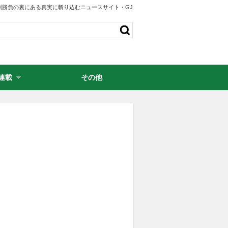
剣勝負の裏にある真実に斬り込むニュースサイト・GJ
連載
その他
・