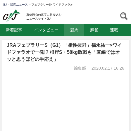
GJ
>
競馬ニュース
>
フェブラリーS×ワイドファラオ
GJ
S
真剣勝負の真実に切り込む
ニュースサイトGJ
新着記事
インタビュー
競馬
麻雀
連載
JRAフェブラリーS（G1）「相性抜群」福永祐一×ワイ
ドファラオで一発!? 根岸S・58kg敗戦も「直線ではオ
ッと思うほどの手応え」
編集部
2020.02.17 16:26