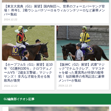
【東京大賞典（G1）展望】国内制圧へ、世界のフォーエバーヤング登
場！ 昨年1、2着ウシュバテソーロ＆ウィルソンテソーロなど豪華メン
バー集結
2024.12.22
【ホープフルS（G1）展望】近10
【阪神C（G2）展望】武豊“マジ
年「G1勝利100％」クロワデュノ
ック”でナムラクレア、ママコチ
ールVS「2歳女王撃破」マジック
ャを破った重賞馬が待望の復帰
サンズ！ 非凡な才能を見せる無
戦！ 短距離界の有馬記念に豪華
敗馬が激突
メンバーが集結
2024.12.15
2024.12.22
GJ編集部イチオシ記事