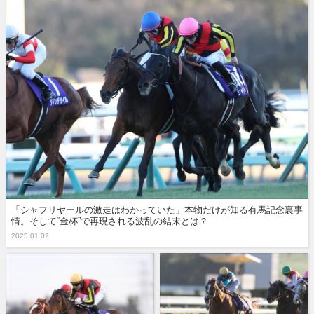
「シャフリヤールの激走はわかっていた」本物だけが知る有馬記念裏事
情。そして“金杯”で再現される波乱の結末とは？
2025.01.02