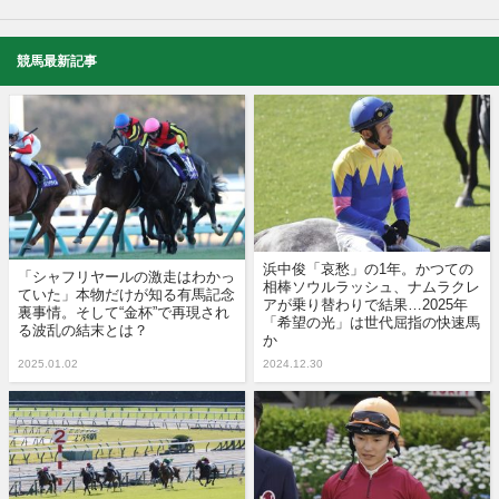
競馬最新記事
浜中俊「哀愁」の1年。かつての
「シャフリヤールの激走はわかっ
相棒ソウルラッシュ、ナムラクレ
ていた」本物だけが知る有馬記念
アが乗り替わりで結果…2025年
裏事情。そして“金杯”で再現され
「希望の光」は世代屈指の快速馬
る波乱の結末とは？
か
2025.01.02
2024.12.30