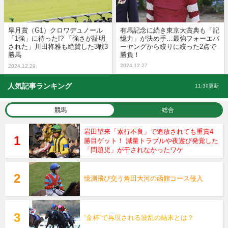
皐月賞（G1）クロワデュノール
有馬記念に続き東京大賞典も「記
「1強」に待った!? 「強さが証明
憶力」が決め手…最強フォーエバ
された」川田将雅も絶賛した3戦3
ーヤングから絞りに絞った2点で
勝馬
勝負！
2024.12.27
2024.12.29
人気記事ランキング
11:30更新
競馬
総合
岩田望来「素行不良」で追放されても重賞4
勝目ゲット！ 減量トラブルや夜遊び発覚した
「問題児」が干されなかったワケ
憶測飛び交う角田大河の函館コース侵入
“金杯”で再現される波乱の結末とは？