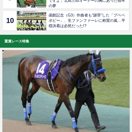
ですよ」北島三郎オーナーの胸にあった積年
の夢
函館記念（G3）作曲者も“謝罪”した「プペペ
ポピー」、生ファンファーレに称賛の嵐…平
穏決着は必然だった!?
重賞レース特集