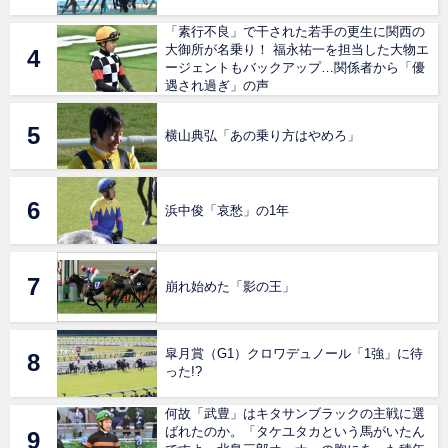
「素行不良」で干された若手の更生に関西の
大御所が名乗り！ 福永祐一を担当した大物エ
ージェントもバックアップ…関係者から「優
遇され過ぎ」の声
横山典弘「あの乗り方はやめろ」
浜中俊「哀愁」の1年
崩れ始めた「影の王」
皐月賞（G1）クロワデュノール「1強」に待
った!?
何故「武豊」はキタサンブラックの主戦に選
ばれたのか。「タケユタカという馬がいたん