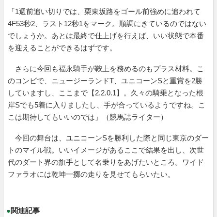
「1週前追い切りでは、栗東坂路をゴール前強めに追われて
4F53秒2、ラスト12秒1をマーク。順調にきているのではない
でしょうか。あとは最終で仕上げを行えば、いい状態で本番
を迎えることができるはずです。
さらに今回も福永騎手が鞍上を務めるのもプラス材料。こ
のコンビで、ニュージーランドT、ユニコーンSと重賞を2勝
していますし、ここまで【2.2.0.1】。久々の騎乗となった根
岸Sでも5着に入りましたし、手が合っているようですね。こ
こは期待してもいいのでは」（競馬誌ライター）
今回の舞台は、ユニコーンSを勝利した際と同じ東京のダー
トのマイル戦。いいイメージがあるここで結果を出し、次世
代のダート界の旗手として名乗りをあげたいところ。ワイド
ファラオには乾坤一擲の走りを見せてもらいたい。
●
関連記事