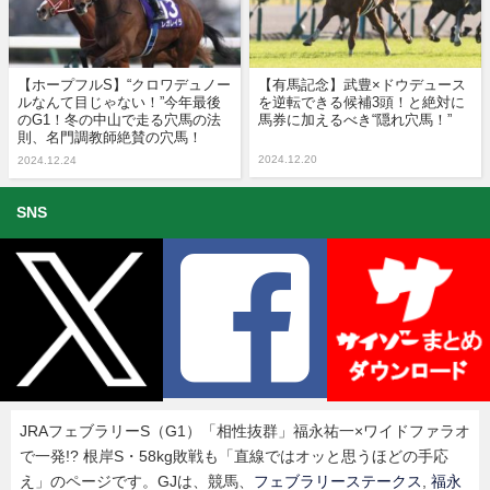
【ホープフルS】“クロワデュノー
【有馬記念】武豊×ドウデュース
ルなんて目じゃない！”今年最後
を逆転できる候補3頭！と絶対に
のG1！冬の中山で走る穴馬の法
馬券に加えるべき“隠れ穴馬！”
則、名門調教師絶賛の穴馬！
2024.12.20
2024.12.24
SNS
JRAフェブラリーS（G1）「相性抜群」福永祐一×ワイドファラオ
で一発!? 根岸S・58kg敗戦も「直線ではオッと思うほどの手応
え」のページです。GJは、競馬、
フェブラリーステークス
,
福永