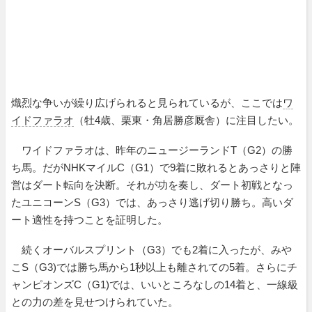
熾烈な争いが繰り広げられると見られているが、ここでは
ワ
イドファラオ
（牡4歳、栗東・角居勝彦厩舎）に注目したい。
ワイドファラオは、昨年のニュージーランドT（G2）の勝
ち馬。だがNHKマイルC（G1）で9着に敗れるとあっさりと陣
営はダート転向を決断。それが功を奏し、ダート初戦となっ
たユニコーンS（G3）では、あっさり逃げ切り勝ち。高いダ
ート適性を持つことを証明した。
続くオーバルスプリント（G3）でも2着に入ったが、みや
こS（G3)では勝ち馬から1秒以上も離されての5着。さらにチ
ャンピオンズC（G1)では、いいところなしの14着と、一線級
との力の差を見せつけられていた。