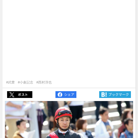
#武豊
#小倉記念
#西村淳也