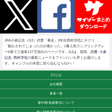
JRA小倉記念（G3）武豊「暴走」3年目西村淳也にチクリ……
「動かされてしまったのが痛かった」1番人気ランブリングアレ
ー6着で三連単137万演出のページです。GJは、競馬、
武豊
,
小倉
記念
,
西村淳也
の最新ニュースをファンにいち早くお届けしま
す。ギャンブルの本質に切り込むならGJへ！
GJとは
会社概要
著者一覧
著作権/免責事項について
個人情報保護方針について