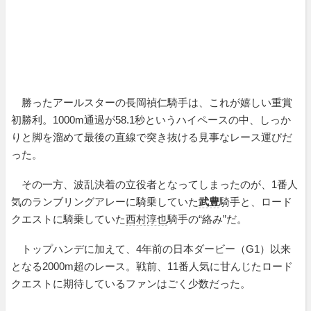
勝ったアールスターの長岡禎仁騎手は、これが嬉しい重賞
初勝利。1000m通過が58.1秒というハイペースの中、しっか
りと脚を溜めて最後の直線で突き抜ける見事なレース運びだ
った。
その一方、波乱決着の立役者となってしまったのが、1番人
気のランブリングアレーに騎乗していた
武豊
騎手と、ロード
クエストに騎乗していた
西村淳也
騎手の“絡み”だ。
トップハンデに加えて、4年前の日本ダービー（G1）以来
となる2000m超のレース。戦前、11番人気に甘んじたロード
クエストに期待しているファンはごく少数だった。