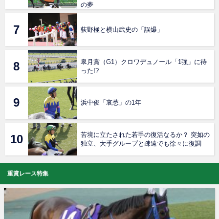
の夢
荻野極と横山武史の「誤爆」
皐月賞（G1）クロワデュノール「1強」に待
った!?
浜中俊「哀愁」の1年
苦境に立たされた若手の復活なるか？ 突如の
独立、大手グループと疎遠でも徐々に復調
重賞レース特集