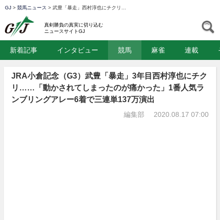
GJ
>
競馬ニュース
>
武豊「暴走」西村淳也にチクリ…
GJ
S
真剣勝負の真実に切り込む
ニュースサイトGJ
新着記事
インタビュー
競馬
麻雀
連載
JRA小倉記念（G3）武豊「暴走」3年目西村淳也にチク
リ……「動かされてしまったのが痛かった」1番人気ラ
ンブリングアレー6着で三連単137万演出
編集部
2020.08.17 07:00