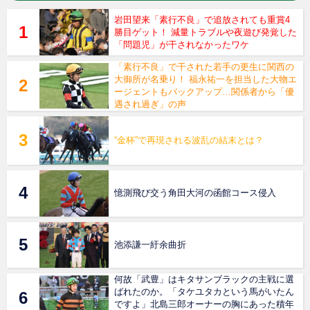
岩田望来「素行不良」で追放されても重賞4
勝目ゲット！ 減量トラブルや夜遊び発覚した
「問題児」が干されなかったワケ
「素行不良」で干された若手の更生に関西の
大御所が名乗り！ 福永祐一を担当した大物エ
ージェントもバックアップ…関係者から「優
遇され過ぎ」の声
“金杯”で再現される波乱の結末とは？
憶測飛び交う角田大河の函館コース侵入
池添謙一紆余曲折
何故「武豊」はキタサンブラックの主戦に選
ばれたのか。「タケユタカという馬がいたん
ですよ」北島三郎オーナーの胸にあった積年