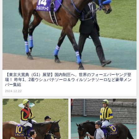
【東京大賞典（G1）展望】国内制圧へ、世界のフォーエバーヤング登
場！ 昨年1、2着ウシュバテソーロ＆ウィルソンテソーロなど豪華メン
バー集結
2024.12.22