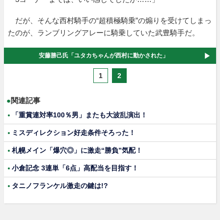
だが、そんな西村騎手の“超積極騎乗”の煽りを受けてしまっ
たのが、ランブリングアレーに騎乗していた武豊騎手だ。
安藤勝己氏「ユタカちゃんが西村に動かされた」
1
2
●
関連記事
「重賞連対率100％男」またも大波乱演出！
ミスディレクション好走条件そろった！
札幌メイン「爆穴◎」に激走“勝負”気配！
小倉記念 3連単「6点」高配当を目指す！
タニノフランケル激走の鍵は!?