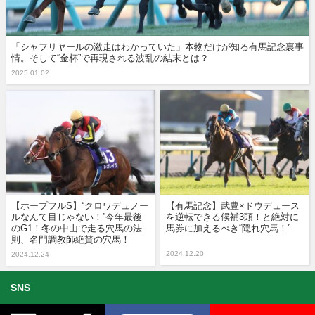
「シャフリヤールの激走はわかっていた」本物だけが知る有馬記念裏事
情。そして“金杯”で再現される波乱の結末とは？
2025.01.02
【ホープフルS】“クロワデュノー
【有馬記念】武豊×ドウデュース
ルなんて目じゃない！”今年最後
を逆転できる候補3頭！と絶対に
のG1！冬の中山で走る穴馬の法
馬券に加えるべき“隠れ穴馬！”
則、名門調教師絶賛の穴馬！
2024.12.20
2024.12.24
SNS