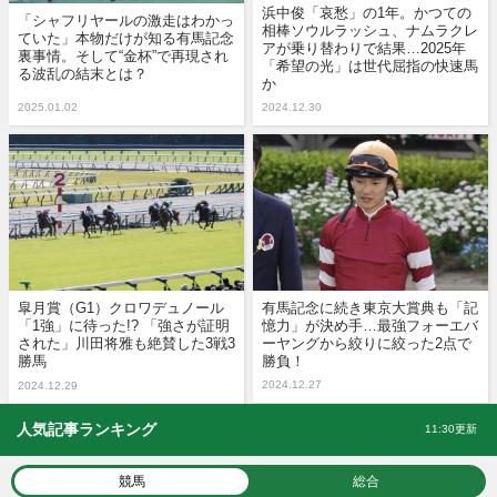
浜中俊「哀愁」の1年。かつての
「シャフリヤールの激走はわかっ
相棒ソウルラッシュ、ナムラクレ
ていた」本物だけが知る有馬記念
アが乗り替わりで結果…2025年
裏事情。そして“金杯”で再現され
「希望の光」は世代屈指の快速馬
る波乱の結末とは？
か
2025.01.02
2024.12.30
皐月賞（G1）クロワデュノール
有馬記念に続き東京大賞典も「記
「1強」に待った!? 「強さが証明
憶力」が決め手…最強フォーエバ
された」川田将雅も絶賛した3戦3
ーヤングから絞りに絞った2点で
勝馬
勝負！
2024.12.27
2024.12.29
人気記事ランキング
11:30更新
競馬
総合