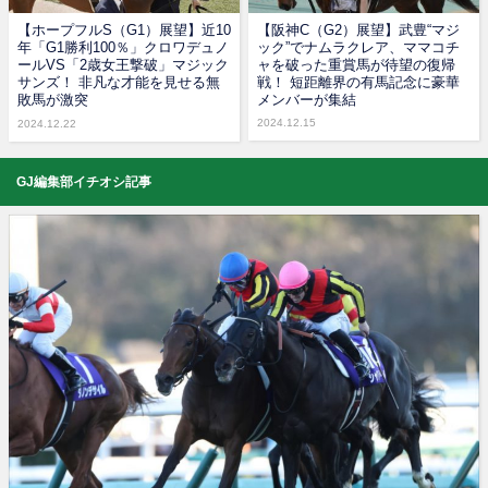
【ホープフルS（G1）展望】近10
【阪神C（G2）展望】武豊“マジ
年「G1勝利100％」クロワデュノ
ック”でナムラクレア、ママコチ
ールVS「2歳女王撃破」マジック
ャを破った重賞馬が待望の復帰
サンズ！ 非凡な才能を見せる無
戦！ 短距離界の有馬記念に豪華
敗馬が激突
メンバーが集結
2024.12.15
2024.12.22
GJ編集部イチオシ記事