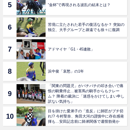
“金杯”で再現される波乱の結末とは？
苦境に立たされた若手の復活なるか？ 突如の
独立、大手グループと疎遠でも徐々に復調
アドマイヤ「G1・45連敗」
浜中俊「哀愁」の1年
「関東の問題児」がバチバチの叩き合いで痛
恨の騎乗停止…被害馬の騎手からもクレー
ム？ 降着の裁決に「迷惑をかけてしまい申し
訳ない気持ち」
目を掛けた愛弟子の「造反」に師匠がブチ切
れ!? 今村聖奈、角田大河の謹慎中に存在感発
揮も…安田記念前に師弟関係で遺恨勃発か