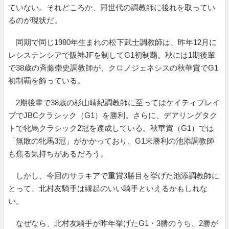
ていない。それどころか、同世代の調教師に後れを取ってい
るのが現状だ。
同期で同じ1980年生まれの松下武士調教師は、昨年12月に
レシステンシアで阪神JFを制してG1初制覇。秋には1期後輩
で38歳の斉藤崇史調教師が、クロノジェネシスの秋華賞でG1
初制覇を飾っている。
2期後輩で38歳の杉山晴紀調教師に至ってはケイティブレイ
ブでJBCクラシック（G1）を勝利。さらに、デアリングタク
トで牝馬クラシック2冠を達成している。秋華賞（G1）では
「無敗の牝馬3冠」がかかっており、G1未勝利の池添調教師
も焦る気持ちがあるだろう。
しかし、今回のサラキアで重賞3勝目を挙げた池添調教師に
とって、北村友騎手は縁起のいい騎手といえるかもしれな
い。
なぜなら、北村友騎手が昨年挙げたG1・3勝のうち、2勝が