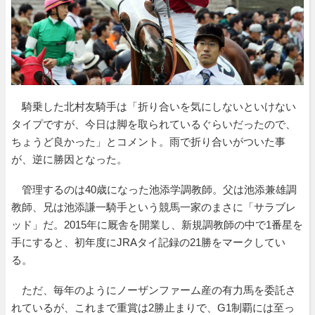
騎乗した北村友騎手は「折り合いを気にしないといけない
タイプですが、今日は脚を取られているぐらいだったので、
ちょうど良かった」とコメント。雨で折り合いがついた事
が、逆に勝因となった。
管理するのは40歳になった池添学調教師。父は池添兼雄調
教師、兄は池添謙一騎手という競馬一家のまさに「サラブレ
ッド」だ。2015年に厩舎を開業し、新規調教師の中で1番星を
手にすると、初年度にJRAタイ記録の21勝をマークしてい
る。
ただ、毎年のようにノーザンファーム産の有力馬を委託さ
れているが、これまで重賞は2勝止まりで、G1制覇には至っ