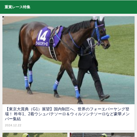
重賞レース特集
【東京大賞典（G1）展望】国内制圧へ、世界のフォーエバーヤング登
場！ 昨年1、2着ウシュバテソーロ＆ウィルソンテソーロなど豪華メン
バー集結
2024.12.22