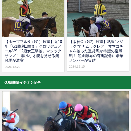
【ホープフルS（G1）展望】近10
【阪神C（G2）展望】武豊“マジ
年「G1勝利100％」クロワデュノ
ック”でナムラクレア、ママコチ
ールVS「2歳女王撃破」マジック
ャを破った重賞馬が待望の復帰
サンズ！ 非凡な才能を見せる無
戦！ 短距離界の有馬記念に豪華
敗馬が激突
メンバーが集結
2024.12.15
2024.12.22
GJ編集部イチオシ記事