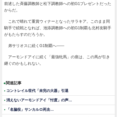
前述した斉藤調教師と松下調教師への初G1プレゼントだった
からだ。
これで晴れて重賞ウィナーとなったサラキア。このまま同
騎手で続戦となれば、池添調教師への初G1制覇も北村友騎手
がもたらすのだろうか。
弟サリオスに続くG1制覇へ――
アーモンドアイに続く「最強牝馬」の座は、この馬が引き
継ぐのかもしれない。
●
関連記事
コントレイル世代「未完の大器」引退
消えないアーモンドアイ「忖度」の声…
「名脇役」サンカルロ死去…