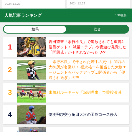
2024.12.27
2024.12.29
人気記事ランキング
5:30更新
競馬
総合
岩田望来「素行不良」で追放されても重賞4
勝目ゲット！ 減量トラブルや夜遊び発覚した
「問題児」が干されなかったワケ
「素行不良」で干された若手の更生に関西の
大御所が名乗り！ 福永祐一を担当した大物エ
ージェントもバックアップ…関係者から「優
遇され過ぎ」の声
未勝利ルーキーが「深刻理由」で乗鞍激減
憶測飛び交う角田大河の函館コース侵入