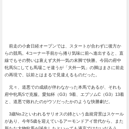
前走の小倉日経オープンでは、スタートが合わずに後方か
らの競馬。4コーナー手前から捲り気味に前へ進出すると、直
線でもその勢いは衰えず大外一気の末脚で快勝。今回の府中
牝馬Sにしても馬場こそ違うが「大外一気」の脚はまさに前走
の再現で、以前とはまるで見違えるものだった。
元々、道悪での成績が伴わなかった本馬であるが、それも
府中牝馬Sで克服。愛知杯（G3）9着、エプソムC（G3）13着
と、道悪で敗れたのがウソだったかのような快勝劇だ。
3歳No.2といわれるサリオスの姉という血統背景はスケール
があり、今年5歳を迎えているアーモンドアイ世代から、また
新たな大物牝馬が誕生したといっても過言ではないだろう。