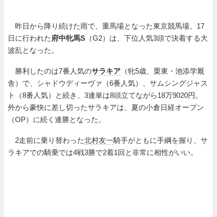
昨日から降り続けた雨で、重馬場となった東京競馬場。17
日に行われた
府中牝馬S
（G2）は、下位人気3頭で決着する大
波乱となった。
勝利したのは7番人気の
サラキア
（牝5歳、栗東・池添学厩
舎）で、シャドウディーヴァ（6番人気）、サムシングジャス
ト（8番人気）と続き、3連単は8頭立てながら18万9020円。
外から豪快に差し切ったサラキアは、夏の小倉日経オープン
（OP）に続く連勝となった。
2走前に乗り替わった
北村友一
騎手がともに手綱を握り、サ
ラキアでの騎乗では4戦3勝で2着1回と非常に相性がいい。