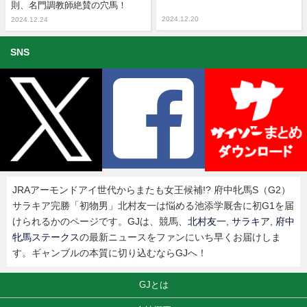
則、名門調教師絶賛の穴馬！
2024.12.20
2024.12.24
SNS
JRAアーモンドアイ世代からまたも女王候補!? 府中牝馬S（G2）
サラキア完勝「初物男」北村友一は悩める池添学厩舎に初G1を届
けられるかのページです。GJは、競馬、
北村友一
,
サラキア
,
府中
牝馬ステークス
の最新ニュースをファンにいち早くお届けしま
す。ギャンブルの本質に切り込むならGJへ！
GJとは