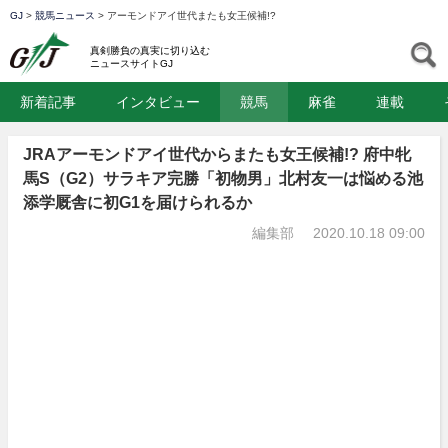
GJ
>
競馬ニュース
>
アーモンドアイ世代またも女王候補!?
GJ
S
真剣勝負の真実に切り込む
ニュースサイトGJ
新着記事
インタビュー
競馬
麻雀
連載
JRAアーモンドアイ世代からまたも女王候補!? 府中牝
馬S（G2）サラキア完勝「初物男」北村友一は悩める池
添学厩舎に初G1を届けられるか
編集部
2020.10.18 09:00