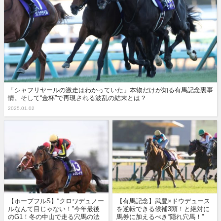
「シャフリヤールの激走はわかっていた」本物だけが知る有馬記念裏事
情。そして“金杯”で再現される波乱の結末とは？
2025.01.02
【ホープフルS】“クロワデュノー
【有馬記念】武豊×ドウデュース
ルなんて目じゃない！”今年最後
を逆転できる候補3頭！と絶対に
のG1！冬の中山で走る穴馬の法
馬券に加えるべき“隠れ穴馬！”