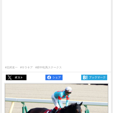
#北村友一
#サラキア
#府中牝馬ステークス