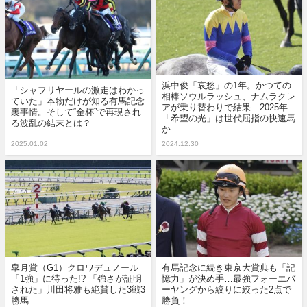
浜中俊「哀愁」の1年。かつての
「シャフリヤールの激走はわかっ
相棒ソウルラッシュ、ナムラクレ
ていた」本物だけが知る有馬記念
アが乗り替わりで結果…2025年
裏事情。そして“金杯”で再現され
「希望の光」は世代屈指の快速馬
る波乱の結末とは？
か
2025.01.02
2024.12.30
皐月賞（G1）クロワデュノール
有馬記念に続き東京大賞典も「記
「1強」に待った!? 「強さが証明
憶力」が決め手…最強フォーエバ
された」川田将雅も絶賛した3戦3
ーヤングから絞りに絞った2点で
勝馬
勝負！