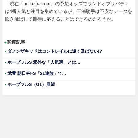
現在『netkeiba.com』の予想オッズでランドオブリバティ
は4番人気と注目を集めているが、三浦騎手は不安なデータを
吹き飛ばして期待に応えることはできるのだろうか。
●
関連記事
ダノンザキッドはコントレイルに遠く及ばない!?
ホープフルS 意外な「人気薄」とは…
武豊 朝日杯FS「21連敗」で...
ホープフルS（G1）展望