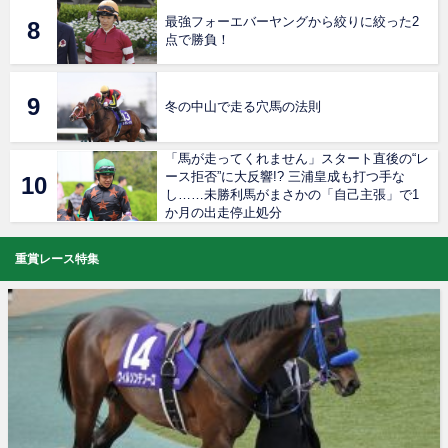
最強フォーエバーヤングから絞りに絞った2
点で勝負！
冬の中山で走る穴馬の法則
「馬が走ってくれません」スタート直後の“レ
ース拒否”に大反響!? 三浦皇成も打つ手な
し……未勝利馬がまさかの「自己主張」で1
か月の出走停止処分
重賞レース特集