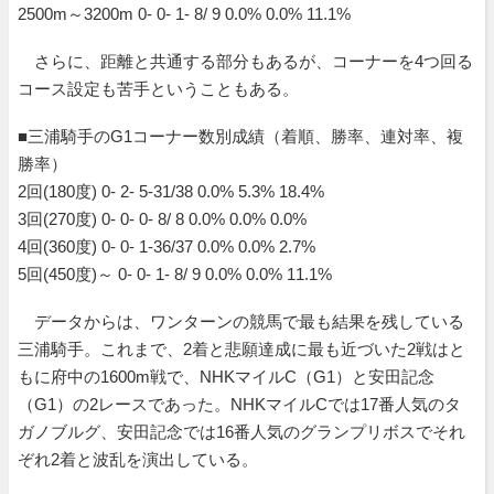
2500m～3200m 0- 0- 1- 8/ 9 0.0% 0.0% 11.1%
さらに、距離と共通する部分もあるが、コーナーを4つ回る
コース設定も苦手ということもある。
■三浦騎手のG1コーナー数別成績（着順、勝率、連対率、複
勝率）
2回(180度) 0- 2- 5-31/38 0.0% 5.3% 18.4%
3回(270度) 0- 0- 0- 8/ 8 0.0% 0.0% 0.0%
4回(360度) 0- 0- 1-36/37 0.0% 0.0% 2.7%
5回(450度)～ 0- 0- 1- 8/ 9 0.0% 0.0% 11.1%
データからは、ワンターンの競馬で最も結果を残している
三浦騎手。これまで、2着と悲願達成に最も近づいた2戦はと
もに府中の1600m戦で、NHKマイルC（G1）と安田記念
（G1）の2レースであった。NHKマイルCでは17番人気のタ
ガノブルグ、安田記念では16番人気のグランプリボスでそれ
ぞれ2着と波乱を演出している。