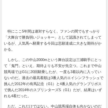
特にここ5年間は連対すらなく、ファンの間でもすっかり
「大舞台で勝負弱いジョッキー」として認識されてしまって
いるが、人気馬へ騎乗する今回は悲願達成に大きな期待がか
かる。
しかし、この中山2000mという舞台設定は三浦騎手にとっ
て「鬼門」といえ、期待よりも不安が先立つ。これまで中山
競馬場ではG1に20回騎乗したが、一度も3着以内に入ってい
ないのだ。過去の最高着順は3番人気のエイシンフラッシュで
挑んだ2012年の有馬記念（G1）と4番人気のグランプリボス
で挑んだ2014年のスプリンターズS（G1）だが、結果はいず
れも4着だった。
ただ、これだけではない。中山競馬場自体も向かないのだ