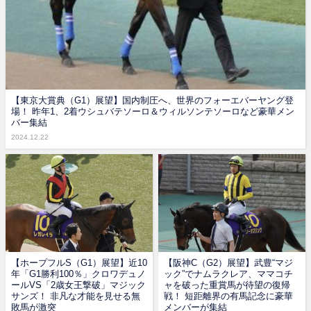
【東京大賞典（G1）展望】国内制圧へ、世界のフォーエバーヤング登
場！ 昨年1、2着ウシュバテソーロ＆ウィルソンテソーロなど豪華メン
バー集結
2024.12.22
【ホープフルS（G1）展望】近10
【阪神C（G2）展望】武豊“マジ
年「G1勝利100％」クロワデュノ
ック”でナムラクレア、ママコチ
ールVS「2歳女王撃破」マジック
ャを破った重賞馬が待望の復帰
サンズ！ 非凡な才能を見せる無
戦！ 短距離界の有馬記念に豪華
敗馬が激突
メンバーが集結