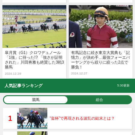
皐月賞（G1）クロワデュノール
有馬記念に続き東京大賞典も「記
「1強」に待った!? 「強さが証明
憶力」が決め手…最強フォーエバ
された」川田将雅も絶賛した3戦3
ーヤングから絞りに絞った2点で
勝馬
勝負！
2024.12.27
2024.12.29
人気記事ランキング
5:30更新
競馬
総合
“金杯”で再現される波乱の結末とは？