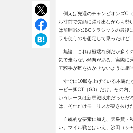
例えば先週のチャンピオンズC（
ル寸前で先頭に躍り出ながらも勢
は前哨戦のJBCクラシックの最後
ラを使うのを想定して乗ったけど
無論、これは極端な例だが多くの
気で走らない傾向がある。実際に
ア騎手が気を抜かせないように相
すでに10勝を上げている本馬だ
ービー卿CT（G3）だけ。その内
いうレースは新馬戦以来だっただ
は、それだけモーリスが突き抜け
血統的な要素に加え、天皇賞・秋で
い。マイル戦とはいえ、沙田（シャ