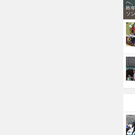
へ
昨
ソ