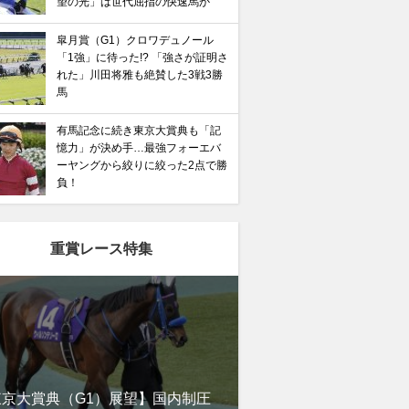
望の光」は世代屈指の快速馬か
皐月賞（G1）クロワデュノール
「1強」に待った!? 「強さが証明さ
れた」川田将雅も絶賛した3戦3勝
馬
有馬記念に続き東京大賞典も「記
憶力」が決め手…最強フォーエバ
ーヤングから絞りに絞った2点で勝
負！
重賞レース特集
東京大賞典（G1）展望】国内制圧