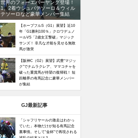
、世界のフォーエバーヤング登場！
年1、2着ウシュバテソーロ＆ウィル
ンテソーロなど豪華メンバー集結
【ホープフルS（G1）展望】近10
年「G1勝利100％」クロワデュノ
ールVS「2歳女王撃破」マジック
サンズ！ 非凡な才能を見せる無敗
馬が激突
【阪神C（G2）展望】武豊“マジッ
ク”でナムラクレア、ママコチャを
破った重賞馬が待望の復帰戦！ 短
距離界の有馬記念に豪華メンバー
が集結
GJ最新記事
「シャフリヤールの激走はわかっ
ていた」本物だけが知る有馬記念
裏事情。そして“金杯”で再現される
波乱の結末とは？