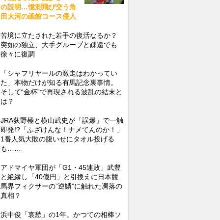
の説明…憶測飛び交う角
田大河の函館コース侵入
苦境に立たされた若手の復活なるか？
突如の独立、大手グループと疎遠でも
徐々に復調
「シャフリヤールの激走はわかってい
た」本物だけが知る有馬記念裏事情。
そして“金杯”で再現される波乱の結末と
は？
JRA荻野極と横山武史が「誤爆」で一触
即発!?「ふざけんな！ナメてんのか！」
1番人気大敗の腹いせにタオル投げる
も……
アドマイヤ軍団が「G1・45連敗」武豊
と絶縁し「40億円」と引換えに日本競
馬界フィクサーの”逆鱗”に触れた凋落の
真相？
浜中俊「哀愁」の1年。かつての相棒ソ