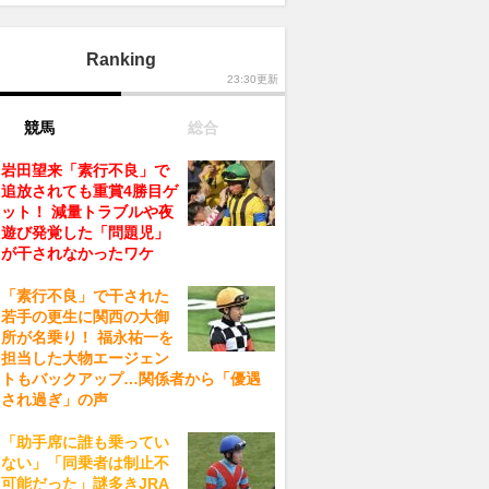
Ranking
23:30更新
競馬
総合
岩田望来「素行不良」で
追放されても重賞4勝目ゲ
ット！ 減量トラブルや夜
遊び発覚した「問題児」
が干されなかったワケ
「素行不良」で干された
若手の更生に関西の大御
所が名乗り！ 福永祐一を
担当した大物エージェン
トもバックアップ…関係者から「優遇
され過ぎ」の声
「助手席に誰も乗ってい
ない」「同乗者は制止不
可能だった」謎多きJRA