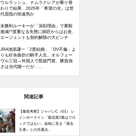
ウルラッシュ、ナムラクレアが乗り替
わりで結果…2025年「希望の光」は世
代屈指の快速馬か
未勝利ルーキーが「深刻理由」で乗鞍
激減!?度重なる失態に師匠からはお灸、
エージェントも契約解除の大ピンチ
JRA池添謙一「2度結婚」「DV不倫」よ
りも紆余曲折の騎手人生。オルフェー
ヴル三冠→外国人で凱旋門賞、勝負強
さは当代随一だが……
関連記事
【徹底考察】ジャパンC（G1） レ
インボーライン「菊花賞2着はフロ
ックではない。血統に見る『過去
王者』との共通点」