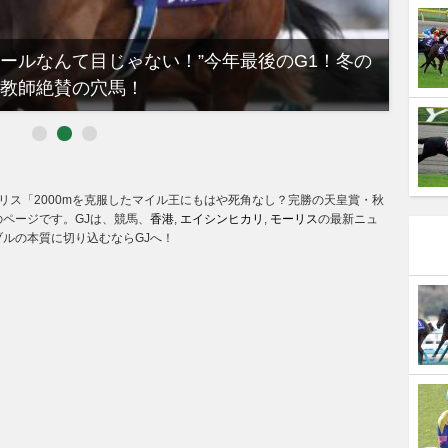
ノールなんて目じゃない！”今年最後のG1！冬の
【有
教師絶賛の穴馬！
るべき
リス「2000mを克服したマイル王にもはや死角なし？完勝の天皇賞・秋
のページです。GJは、競馬、
香港
,
エイシンヒカリ
,
モーリス
の最新ニュ
ルの本質に切り込むならGJへ！