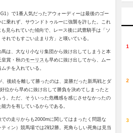
G1）で1番人気だったアウォーディーは最後のゴー
いに乗れず、サウンドトゥルーに強襲を許した。これ
にも見られていた傾向で、レース後に武豊騎手は「ソ
、それでもすごい止まり方」と嘆いている。
馬は、大なり小なり集団から抜け出してしまうと本
天皇賞・秋の
モーリス
も早めに抜け出してから、ムー
当ムチを入れている。
が、後続を離して勝ったのは、楽勝だった新馬戦とダ
、好位から早めに抜け出して勝負を決めてしまったと
ろう。ただ、そういった危機感を感じさせなかったの
た能力を有しているからである。
の走りからも2000mに関してはまったく問題な
ティン）競馬場では2戦2勝。死角らしい死角は見当