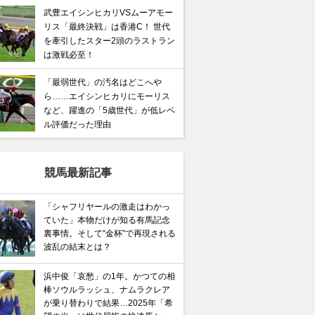
武豊エイシンヒカリVSムーアモー
リス「最終決戦」は香港C！ 世代
馬記念】武豊×ドウデュースを逆転できる候補3頭！と絶
を牽引したスター2頭のラストラン
は激戦必至！
“隠れ穴馬！”
「最弱世代」の汚名はどこへや
ら……エイシンヒカリにモーリス
など、躍進の「5歳世代」が低レベ
ル評価だった理由
競馬最新記事
「シャフリヤールの激走はわかっ
ていた」本物だけが知る有馬記念
裏事情。そして“金杯”で再現される
波乱の結末とは？
浜中俊「哀愁」の1年。かつての相
棒ソウルラッシュ、ナムラクレア
が乗り替わりで結果…2025年「希