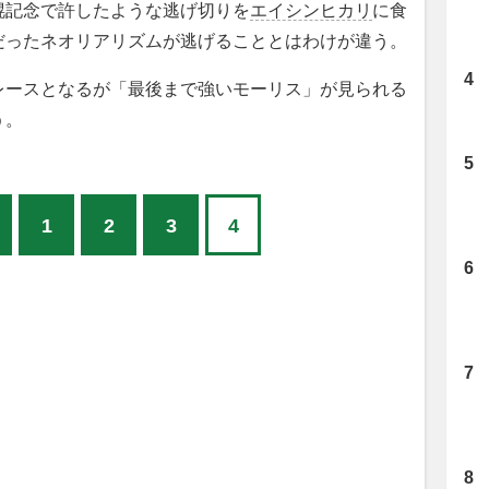
幌記念で許したような逃げ切りを
エイシンヒカリ
に食
だったネオリアリズムが逃げることとはわけが違う。
ースとなるが「最後まで強いモーリス」が見られる
う。
1
2
3
4