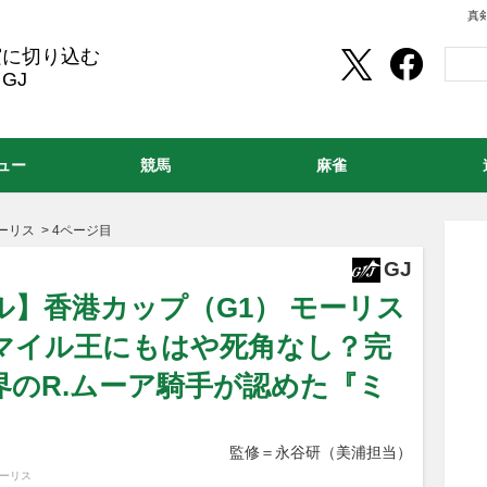
真
実に切り込む
GJ
ュー
競馬
麻雀
ーリス
>
4ページ目
GJ
】香港カップ（G1） モーリス
たマイル王にもはや死角なし？完
界のR.ムーア騎手が認めた『ミ
監修＝永谷研（美浦担当）
モーリス