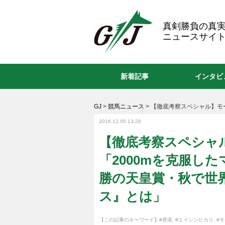
GJ
真剣勝負の真
ニュースサイト
新着記事
インタビ
GJ
>
競馬ニュース
>
【徹底考察スペシャル】モ
2016.12.05 13:28
【徹底考察スペシャル
「2000mを克服し
勝の天皇賞・秋で世
ス』とは」
【この記事のキーワード】
#香港
,
#エイシンヒカリ
,
#