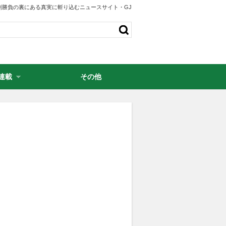
剣勝負の裏にある真実に斬り込むニュースサイト・GJ
連載
その他
・