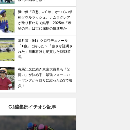
浜中俊「哀愁」の1年。かつての相
棒ソウルラッシュ、ナムラクレア
が乗り替わりで結果…2025年「希
望の光」は世代屈指の快速馬か
皐月賞（G1）クロワデュノール
「1強」に待った!? 「強さが証明さ
れた」川田将雅も絶賛した3戦3勝
馬
有馬記念に続き東京大賞典も「記
憶力」が決め手…最強フォーエバ
ーヤングから絞りに絞った2点で勝
負！
GJ編集部イチオシ記事