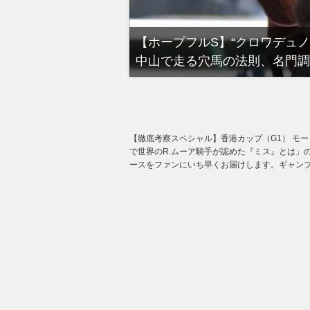
る有馬記念裏事情。そ
【ホープフルS】“クロワデュ
中山で走る穴馬の法則、名門調
【徹底考察スペシャル】香港カップ（G1） モー
で世界のR.ムーア騎手が認めた『ミス』とは」
ースをファンにいち早くお届けします。ギャンブ