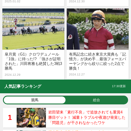
2025.01.02
2024.12.30
皐月賞（G1）クロワデュノール
有馬記念に続き東京大賞典も「記
「1強」に待った!? 「強さが証明
憶力」が決め手…最強フォーエバ
された」川田将雅も絶賛した3戦3
ーヤングから絞りに絞った2点で
勝馬
勝負！
2024.12.27
2024.12.29
人気記事ランキング
17:30更新
競馬
総合
岩田望来「素行不良」で追放されても重賞4
勝目ゲット！ 減量トラブルや夜遊び発覚した
「問題児」が干されなかったワケ