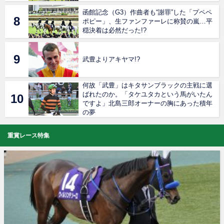
函館記念（G3）作曲者も“謝罪”した「プペペ
ポピー」、生ファンファーレに称賛の嵐…平
穏決着は必然だった!?
武豊よりアキヤマ!?
何故「武豊」はキタサンブラックの主戦に選
ばれたのか。「タケユタカという馬がいたん
ですよ」北島三郎オーナーの胸にあった積年
の夢
重賞レース特集