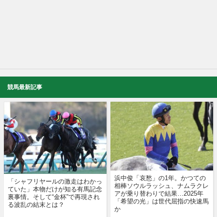
競馬最新記事
浜中俊「哀愁」の1年。かつての
「シャフリヤールの激走はわかっ
相棒ソウルラッシュ、ナムラクレ
ていた」本物だけが知る有馬記念
アが乗り替わりで結果…2025年
裏事情。そして“金杯”で再現され
「希望の光」は世代屈指の快速馬
る波乱の結末とは？
か