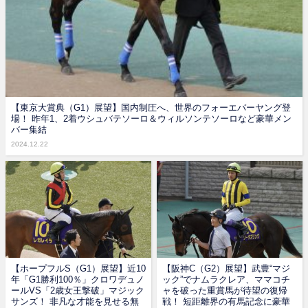
【東京大賞典（G1）展望】国内制圧へ、世界のフォーエバーヤング登
場！ 昨年1、2着ウシュバテソーロ＆ウィルソンテソーロなど豪華メン
バー集結
2024.12.22
【ホープフルS（G1）展望】近10
【阪神C（G2）展望】武豊“マジ
年「G1勝利100％」クロワデュノ
ック”でナムラクレア、ママコチ
ールVS「2歳女王撃破」マジック
ャを破った重賞馬が待望の復帰
サンズ！ 非凡な才能を見せる無
戦！ 短距離界の有馬記念に豪華