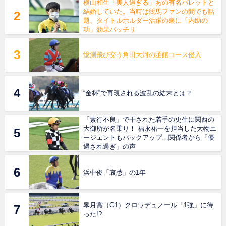
横山和生「美人過ぎる」あの有名バレットと
結婚していた。当時は競馬ファンの間でも話
題、タイトルホルダー活躍の裏に「内助の
功」効果バッチリ
憶測飛び交う角田大河の函館コース侵入
“金杯”で再現される波乱の結末とは？
「素行不良」で干された若手の更生に関西の
大御所が名乗り！ 福永祐一を担当した大物エ
ージェントもバックアップ…関係者から「優
遇され過ぎ」の声
浜中俊「哀愁」の1年
皐月賞（G1）クロワデュノール「1強」に待
った!?