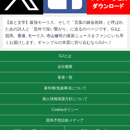
【血と文学】最強モーリス、そして「言葉の錬金術師」と呼ばれ
たあの詩人と「意外で深い繋がり」に迫るのページです。GJは、
競馬、
香港
,
モーリス
,
寺山修司
の最新ニュースをファンにいち早
くお届けします。ギャンブルの本質に切り込むならGJへ！
GJとは
会社概要
著者一覧
著作権/免責事項について
個人情報保護方針について
Cookieポリシー
競馬予想比較メディア