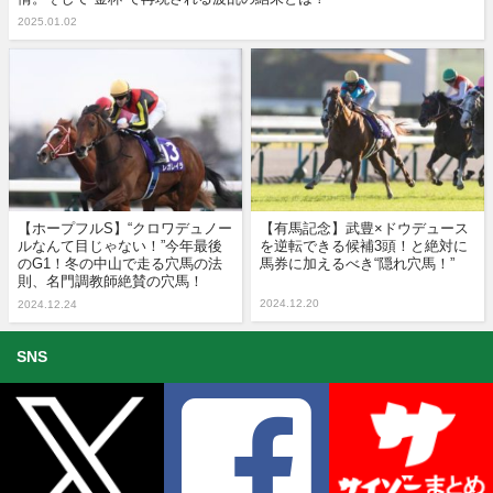
2025.01.02
【ホープフルS】“クロワデュノー
【有馬記念】武豊×ドウデュース
ルなんて目じゃない！”今年最後
を逆転できる候補3頭！と絶対に
のG1！冬の中山で走る穴馬の法
馬券に加えるべき“隠れ穴馬！”
則、名門調教師絶賛の穴馬！
2024.12.20
2024.12.24
SNS