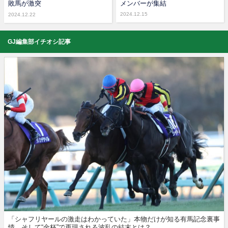
敗馬が激突
メンバーが集結
2024.12.15
2024.12.22
GJ編集部イチオシ記事
「シャフリヤールの激走はわかっていた」本物だけが知る有馬記念裏事
情。そして“金杯”で再現される波乱の結末とは？