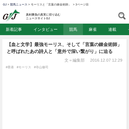
GJ
>
競馬ニュース
>
モーリスと「言葉の錬金術師」
>
3ページ目
GJ
S
真剣勝負の真実に切り込む
ニュースサイトGJ
新着記事
インタビュー
競馬
麻雀
連載
【血と文学】最強モーリス、そして「言葉の錬金術師」
と呼ばれたあの詩人と「意外で深い繋がり」に迫る
文＝編集部
2016.12.07 12:29
#香港
#モーリス
#寺山修司