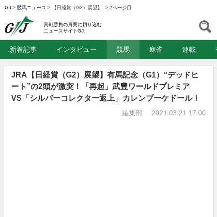
GJ
>
競馬ニュース
>
【日経賞（G2）展望】
>
2ページ目
GJ
S
真剣勝負の真実に切り込む
ニュースサイトGJ
新着記事
インタビュー
競馬
麻雀
連載
JRA【日経賞（G2）展望】有馬記念（G1）“デッドヒ
ート”の2頭が激突！「再起」武豊ワールドプレミア
VS「シルバーコレクター返上」カレンブーケドール！
編集部
2021.03.21 17:00