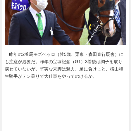
昨年の2着馬モズベッロ（牡5歳、栗東・森田直行厩舎）に
も注意が必要だ。昨年の宝塚記念（G1）3着後は調子を取り
戻せていないが、堅実な末脚は魅力。弟に負けじと、横山和
生騎手がテン乗りで大仕事をやってのけるか。