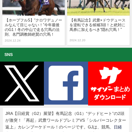
【ホープフルS】“クロワデュノー
【有馬記念】武豊×ドウデュース
ルなんて目じゃない！”今年最後
を逆転できる候補3頭！と絶対に
のG1！冬の中山で走る穴馬の法
馬券に加えるべき“隠れ穴馬！”
則、名門調教師絶賛の穴馬！
2024.12.20
2024.12.24
SNS
JRA【日経賞（G2）展望】有馬記念（G1）“デッドヒート”の2頭
が激突！「再起」武豊ワールドプレミアVS「シルバーコレクター
返上」カレンブーケドール！のページです。GJは、競馬、
日経