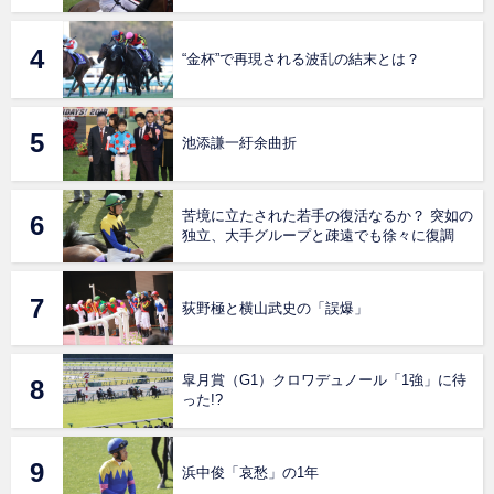
“金杯”で再現される波乱の結末とは？
池添謙一紆余曲折
苦境に立たされた若手の復活なるか？ 突如の
独立、大手グループと疎遠でも徐々に復調
荻野極と横山武史の「誤爆」
皐月賞（G1）クロワデュノール「1強」に待
った!?
浜中俊「哀愁」の1年