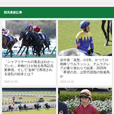
競馬最新記事
浜中俊「哀愁」の1年。かつての
「シャフリヤールの激走はわかっ
相棒ソウルラッシュ、ナムラクレ
ていた」本物だけが知る有馬記念
アが乗り替わりで結果…2025年
裏事情。そして“金杯”で再現され
「希望の光」は世代屈指の快速馬
る波乱の結末とは？
か
2025.01.02
2024.12.30