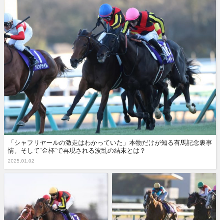
「シャフリヤールの激走はわかっていた」本物だけが知る有馬記念裏事
情。そして“金杯”で再現される波乱の結末とは？
2025.01.02