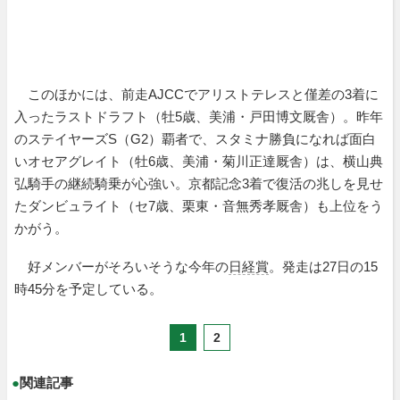
このほかには、前走AJCCでアリストテレスと僅差の3着に
入ったラストドラフト（牡5歳、美浦・戸田博文厩舎）。昨年
のステイヤーズS（G2）覇者で、スタミナ勝負になれば面白
いオセアグレイト（牡6歳、美浦・菊川正達厩舎）は、横山典
弘騎手の継続騎乗が心強い。京都記念3着で復活の兆しを見せ
たダンビュライト（セ7歳、栗東・音無秀孝厩舎）も上位をう
かがう。
好メンバーがそろいそうな今年の
日経賞
。発走は27日の15
時45分を予定している。
1
2
●
関連記事