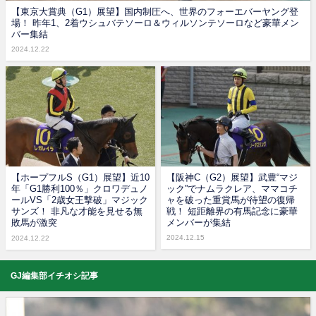
【東京大賞典（G1）展望】国内制圧へ、世界のフォーエバーヤング登
場！ 昨年1、2着ウシュバテソーロ＆ウィルソンテソーロなど豪華メン
バー集結
2024.12.22
【ホープフルS（G1）展望】近10
【阪神C（G2）展望】武豊“マジ
年「G1勝利100％」クロワデュノ
ック”でナムラクレア、ママコチ
ールVS「2歳女王撃破」マジック
ャを破った重賞馬が待望の復帰
サンズ！ 非凡な才能を見せる無
戦！ 短距離界の有馬記念に豪華
敗馬が激突
メンバーが集結
2024.12.15
2024.12.22
GJ編集部イチオシ記事