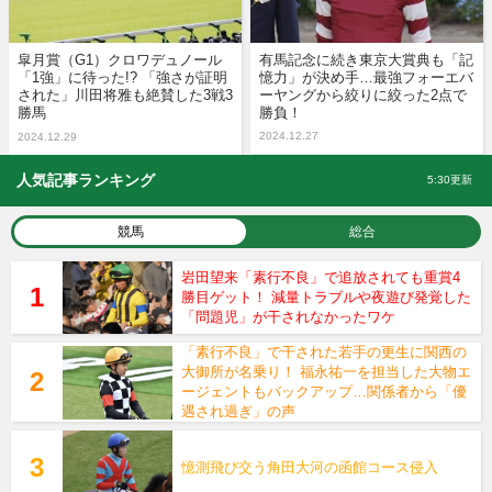
皐月賞（G1）クロワデュノール
有馬記念に続き東京大賞典も「記
「1強」に待った!? 「強さが証明
憶力」が決め手…最強フォーエバ
された」川田将雅も絶賛した3戦3
ーヤングから絞りに絞った2点で
勝馬
勝負！
2024.12.27
2024.12.29
人気記事ランキング
5:30更新
競馬
総合
岩田望来「素行不良」で追放されても重賞4
勝目ゲット！ 減量トラブルや夜遊び発覚した
「問題児」が干されなかったワケ
「素行不良」で干された若手の更生に関西の
大御所が名乗り！ 福永祐一を担当した大物エ
ージェントもバックアップ…関係者から「優
遇され過ぎ」の声
憶測飛び交う角田大河の函館コース侵入