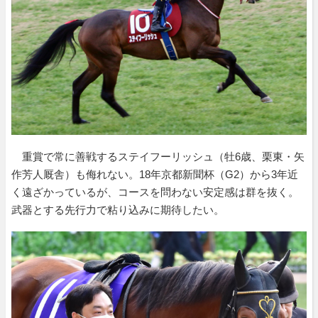
重賞で常に善戦するステイフーリッシュ（牡6歳、栗東・矢
作芳人厩舎）も侮れない。18年京都新聞杯（G2）から3年近
く遠ざかっているが、コースを問わない安定感は群を抜く。
武器とする先行力で粘り込みに期待したい。