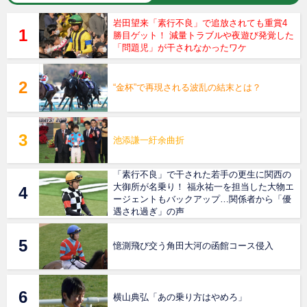
岩田望来「素行不良」で追放されても重賞4
勝目ゲット！ 減量トラブルや夜遊び発覚した
「問題児」が干されなかったワケ
“金杯”で再現される波乱の結末とは？
池添謙一紆余曲折
「素行不良」で干された若手の更生に関西の
大御所が名乗り！ 福永祐一を担当した大物エ
ージェントもバックアップ…関係者から「優
遇され過ぎ」の声
憶測飛び交う角田大河の函館コース侵入
横山典弘「あの乗り方はやめろ」