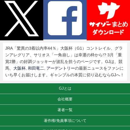
JRA「驚異の3着以内率44％」大阪杯（G1）コントレイル、グラ
ンアレグリア、サリオス「一角崩し」は幸運の枠から!? 3月「重
賞2勝」の好調ジョッキーが波乱を担うのページです。GJは、競
馬、
大阪杯
,
和田竜二
,
アーデントリー
の最新ニュースをファンに
いち早くお届けします。ギャンブルの本質に切り込むならGJへ！
GJとは
会社概要
著者一覧
著作権/免責事項について