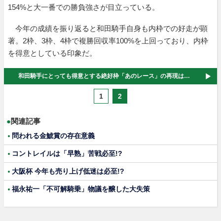
154%と大一番での勝負強さが目立っている。
今年の成績を振り返ると和田騎手自身も内枠での好走が顕
著。2枠、3枠、4枠で複勝回収率100%を上回っており、内枠
を得意としている印象だ。
和田騎手にとっても得意とする絶好枠「あのレース」の再現は…
1
2
●
関連記事
問われる金鯱賞の存在意義
コントレイルは「早熟」苦戦必至!?
大阪杯 今年も売り上げ低迷は必至!?
福永祐一「不可解騎乗」物議を醸した大失策