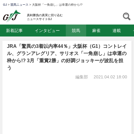
GJ
>
競馬ニュース
>
大阪杯「一角崩し」は幸運の枠から!?
GJ
S
真剣勝負の真実に切り込む
ニュースサイトGJ
新着記事
インタビュー
競馬
麻雀
連載
JRA「驚異の3着以内率44％」大阪杯（G1）コントレイ
ル、グランアレグリア、サリオス「一角崩し」は幸運の
枠から!? 3月「重賞2勝」の好調ジョッキーが波乱を担
う
編集部
2021.04.02 18:00