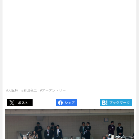
#大阪杯
#和田竜二
#アーデントリー