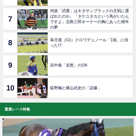
何故「武豊」はキタサンブラックの主戦に選
ばれたのか。「タケユタカという馬がいたん
ですよ」北島三郎オーナーの胸にあった積年
の夢
皐月賞（G1）クロワデュノール「1強」に待
った!?
浜中俊「哀愁」の1年
荻野極と横山武史の「誤爆」
重賞レース特集