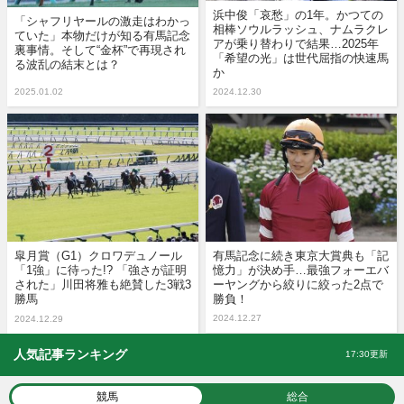
浜中俊「哀愁」の1年。かつての
「シャフリヤールの激走はわかっ
相棒ソウルラッシュ、ナムラクレ
ていた」本物だけが知る有馬記念
アが乗り替わりで結果…2025年
裏事情。そして“金杯”で再現され
「希望の光」は世代屈指の快速馬
る波乱の結末とは？
か
2025.01.02
2024.12.30
皐月賞（G1）クロワデュノール
有馬記念に続き東京大賞典も「記
「1強」に待った!? 「強さが証明
憶力」が決め手…最強フォーエバ
された」川田将雅も絶賛した3戦3
ーヤングから絞りに絞った2点で
勝馬
勝負！
2024.12.27
2024.12.29
人気記事ランキング
17:30更新
競馬
総合