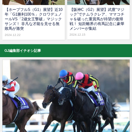
【ホープフルS（G1）展望】近10
【阪神C（G2）展望】武豊“マジ
年「G1勝利100％」クロワデュノ
ック”でナムラクレア、ママコチ
ールVS「2歳女王撃破」マジック
ャを破った重賞馬が待望の復帰
サンズ！ 非凡な才能を見せる無
戦！ 短距離界の有馬記念に豪華
敗馬が激突
メンバーが集結
2024.12.15
2024.12.22
GJ編集部イチオシ記事