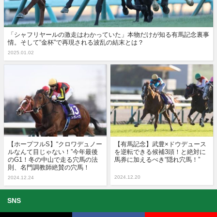
「シャフリヤールの激走はわかっていた」本物だけが知る有馬記念裏事
情。そして“金杯”で再現される波乱の結末とは？
2025.01.02
【ホープフルS】“クロワデュノー
【有馬記念】武豊×ドウデュース
ルなんて目じゃない！”今年最後
を逆転できる候補3頭！と絶対に
のG1！冬の中山で走る穴馬の法
馬券に加えるべき“隠れ穴馬！”
則、名門調教師絶賛の穴馬！
2024.12.20
2024.12.24
SNS