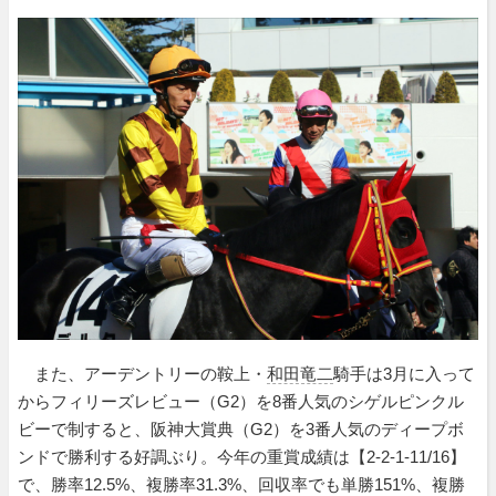
また、アーデントリーの鞍上・
和田竜二
騎手は3月に入って
からフィリーズレビュー（G2）を8番人気のシゲルピンクル
ビーで制すると、阪神大賞典（G2）を3番人気のディープボ
ンドで勝利する好調ぶり。今年の重賞成績は【2-2-1-11/16】
で、勝率12.5%、複勝率31.3%、回収率でも単勝151%、複勝